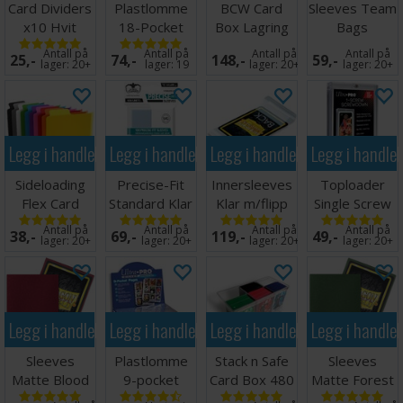
Card Dividers
Plastlomme
BCW Card
Sleeves Team
x10 Hvit
18-Pocket
Box Lagring
Bags
Side Load
2000 kort
Resealable -
Antall på
Antall på
Antall på
Antall på
25,-
74,-
148,-
59,-
Hvit x10
100 stk
lager:
20+
lager:
19
lager:
20+
lager:
20+
Legg i handlekurven
Legg i handlekurven
Legg i handlekurven
Legg i handle
Sideloading
Precise-Fit
Innersleeves
Toploader
Flex Card
Standard Klar
Klar m/flipp
Single Screw
Dividers - 10
x100 64x89
63x88
Screwdown
Antall på
Antall på
Antall på
Antall på
38,-
69,-
119,-
49,-
stk
Holder
lager:
20+
lager:
20+
lager:
20+
lager:
20+
Legg i handlekurven
Legg i handlekurven
Legg i handlekurven
Legg i handle
Sleeves
Plastlomme
Stack n Safe
Sleeves
Matte Blood
9-pocket
Card Box 480
Matte Forest
Red x100
UltraPro
Ultimate
Green x100