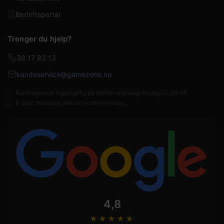
Bedriftsportal
Trenger du hjelp?
38 17 83 13
kundeservice@gamezone.no
Kundeservice tilgjengelig på telefon mandag–fredag kl. 09–15.
E-post besvares senest neste virkedag.
4,8
★★★★
★