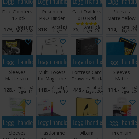
Legg i handlekurven
Legg i handlekurven
Legg i handlekurven
Legg i handle
Dice Counters
Pokemon
Card Dividers
Sleeves
- 12 stk
PRO-Binder
x10 Rød
Matte Yellow
(Rød/Grønn)
9-Pocket
x100 66x91
Ventes inn
Antall på
Antall på
Antall på
179,-
318,-
25,-
114,-
Mega Chariza
30.09.2026
lager:
2
lager:
20+
lager:
13
Legg i handlekurven
Legg i handlekurven
Legg i handlekurven
Legg i handle
Sleeves
Multi Tokens
Fortress Card
Sleeves
Matte Non-
for Magic the
Drawers Black
Matte
Glare Black
Gathering
Sapphire x100
Antall på
Antall på
Antall på
Antall på
128,-
118,-
445,-
114,-
66x91
lager:
11
lager:
10
lager:
20+
lager:
20+
Legg i handlekurven
Legg i handlekurven
Legg i handlekurven
Legg i handle
Sleeves
Plastlomme
Album
Premium