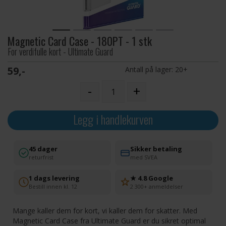
Magnetic Card Case - 180PT - 1 stk
For verdifulle kort - Ultimate Guard
59,-
Antall på lager:
20+
-
+
Legg i handlekurven
45 dager
Sikker betaling
returfrist
med SVEA
1 dags levering
★ 4.8 Google
Bestill innen kl. 12
2 300+ anmeldelser
Mange kaller dem for kort, vi kaller dem for skatter. Med
Magnetic Card Case fra Ultimate Guard er du sikret optimal