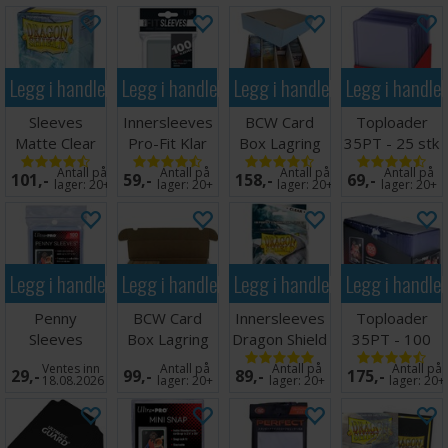
Legg i handlekurven
Legg i handlekurven
Legg i handlekurven
Legg i handle
Sleeves
Innersleeves
BCW Card
Toploader
Matte Clear
Pro-Fit Klar
Box Lagring
35PT - 25 stk
x100 - 63x88
x100 64x89
4000 kort
63,5 x 88,9
Antall på
Antall på
Antall på
Antall på
101,-
59,-
158,-
69,-
m/box
mm
lager:
20+
lager:
20+
lager:
20+
lager:
20+
Legg i handlekurven
Legg i handlekurven
Legg i handlekurven
Legg i handle
Penny
BCW Card
Innersleeves
Toploader
Sleeves
Box Lagring
Dragon Shield
35PT - 100
63.5x89mm
1000 kort
Klar
stk 63,5 x
Ventes inn
Antall på
Antall på
Antall på
29,-
99,-
89,-
175,-
100 stk
64x89mm
88,9 mm
18.08.2026
lager:
20+
lager:
20+
lager:
20+