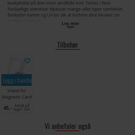
beskyttelse på dine mest verdifulle kort. Finnes i flere
forskjellige størrelser tilpasset mange ulike typer samlekort.
Beskytter kanter og UV lys slik at kortene dine bevarer sin
perfekte kvalitet!
Les mer
UV beskyttelse
Nedsunket hjørne beskytter kantene på kortet
Tilbehør
Sterk magnetisk lukkemekanisme
Syrefri
Svært gjennomsiktig
Designet for standard samlekort opp til 180PT
tykkelsen (oversized memorabilia cards, super thick
cards)
Legg i handlekurven
Stand for
Ultimate Guard Magnetic Card Case 180PT
Magnetic Card
Case - 5 stk
Antall på
45,-
lager:
20+
Vi anbefaler også