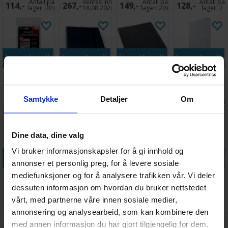
Antall på
Ventes inn
Antall på
Antall på
114,-
267,-
149,-
128,-
66x91
Silver X100
Guard
66x91
lager:
20+
18.08.2026
lager:
20+
lager:
2
Legg i handlekurven
Legg i handlekurven
Legg i handlekurven
Legg i handle
Graded Card
FlexXfolio 18-
Zipfolio
Album Zip-Up
Sleeves for
Pocket Svart
Xenoskin 24-
18-Pocket
PSA - 100 stk
Pocket Svart
Hvit
Samtykke
Detaljer
Om
Antall på
Antall på
Antall på
Antall på
79,-
209,-
399,-
370,-
lager:
3
lager:
4
lager:
8
lager:
12
Dine data, dine valg
Vi bruker informasjonskapsler for å gi innhold og
Legg i handlekurven
Legg i handlekurven
Legg i handlekurven
Legg i handle
annonser et personlig preg, for å levere sosiale
Boulder 60+
Standard Card
Ringperm
Precise-Fit
mediefunksjoner og for å analysere trafikken vår. Vi deler
Clear
Game Value
Pokemon
Side-Loading
dessuten informasjon om hvordan du bruker nettstedet
Pack 66x91
Pikachu
Klar 64x89
vårt, med partnerne våre innen sosiale medier,
Antall på
Antall på
Antall på
Antall på
88,-
149,-
224,-
49,-
x200
lager:
20+
lager:
6
lager:
6
lager:
20+
annonsering og analysearbeid, som kan kombinere den
med annen informasjon du har gjort tilgjengelig for dem,