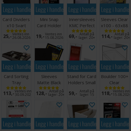
Legg i handlekurven
Legg i handlekurven
Legg i handlekurven
Legg i handle
Card Dividers
Mini Snap
Innersleeves
Sleeves Clear
x10 Svart
Card Holder
KMC Perfect
x100 - 63x88
Fit x100
m/box
Ventes inn
Ventes inn
Antall på
Antall på
25,-
19,-
69,-
114,-
64x89
26.08.2026
15.08.2026
lager:
20+
lager:
20+
Legg i handlekurven
Legg i handlekurven
Legg i handlekurven
Legg i handle
Card Sorting
Sleeves
Stand for Card
Boulder 100+
Tray
Matte Black
Holders Small
Clear
x100 66x91
(5 stk)
Transparent
Ventes inn
Antall på
Antall på
Ventes inn
113,-
128,-
59,-
118,-
30.09.2026
lager:
20+
lager:
15
15.08.202
Legg i handlekurven
Legg i handlekurven
Legg i handlekurven
Legg i handle