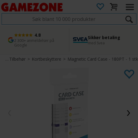
4.8
Sikker betaling
1 dags levering
45 dager returfrist
2 300+ anmeldelser på
med Svea
Bestill innen kl. 12
Enkel retur
Google
rt
>
Tilbehør
>
Kortbeskyttere
>
Magnetic Card Case - 180PT - 1 stk