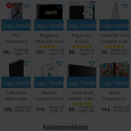
Legg i handlekurven
Legg i handlekurven
Legg i handlekurven
Legg i handle
PET
Ringperm
Pages 24-
Stand for Card
Protectors
Ultra Pro med
Pocket
Holders 5 cm
10-Pack for
Magic Logo
QuadRow x10
(5 stk)
Antall på
Antall på
Antall på
Ventes inn
99,-
207,-
88,-
59,-
Booster
(900)
Svart
lager:
12
lager:
16
lager:
9
30.09.2026
Legg i handlekurven
Legg i handlekurven
Legg i handlekurven
Legg i handle
Collectors
Sleeves
Triple Deck
Album
Album Slim
Cortex Petrol
Holder 240+
Pokemon 9-
Regular Svart
MATTE x100
Black
Pocket Mega
Ventes inn
Antall på
Antall på
Ventes inn
198,-
119,-
89,-
164,-
66x91
Evolution
26.08.2026
lager:
2
lager:
20+
30.09.202
Kundeanmeldelser