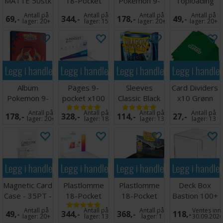
MATTE 50stk
18-Pocket
Pokemon 9-
Toploading
59x91mm
Side Load
Pocket
Exoshields -
Antall på
Antall på
Antall på
Antall på
69,-
344,-
178,-
49,-
Svart x50
Pikachu
25 stk
lager:
20+
lager:
15
lager:
20+
lager:
20+
Legg i handlekurven
Legg i handlekurven
Legg i handlekurven
Legg i handle
Album
Pages 9-
Sleeves
Card Dividers
Pokemon 9-
pocket x100
Classic Black
x10 Grønn
Pocket Mega
Klar
x100 - 63x88
Antall på
Antall på
Antall på
Antall på
178,-
328,-
114,-
27,-
Charizard XY
m/box
lager:
20+
lager:
18
lager:
13
lager:
13
Legg i handlekurven
Legg i handlekurven
Legg i handlekurven
Legg i handle
Magnetic Card
Plastlomme
Plastlomme
Deck Box
Case - 35PT -
18-Pocket
18-Pocket
Bastion 100+
1 stk
Side Load
SideLoad
XL Clear
Antall på
Antall på
Antall på
Ventes inn
49,-
344,-
368,-
118,-
Hvit x50
Svart x 50
lager:
20+
lager:
13
lager:
1
30.09.202