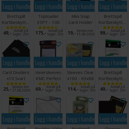
Legg i handlekurven
Legg i handlekurven
Legg i handlekurven
Legg i handle
Brettspill
Toploader
Mini Snap
Brettspill
Kortbeskyttere
35PT - 100
Card Holder
Kortbeskytter
55 stk 59x92
stk 63,5 x
100 stk
Antall på
Antall på
Ventes inn
Antall på
49,-
175,-
19,-
99,-
88,9 mm
63x88
lager:
20+
lager:
20+
15.08.2026
lager:
20+
Legg i handlekurven
Legg i handlekurven
Legg i handlekurven
Legg i handle
Card Dividers
Innersleeves
Sleeves Clear
Brettspill
x10 Svart
KMC Perfect
x100 - 63x88
Kortbeskytter
Fit x100
m/box
55 stk 57x89
Ventes inn
Antall på
Antall på
Antall på
25,-
69,-
114,-
49,-
64x89
27.08.2026
lager:
20+
lager:
20+
lager:
20+
Legg i handlekurven
Legg i handlekurven
Legg i handlekurven
Legg i handle
Brettspill
Boulder 100+
Brettspill
Sleeves