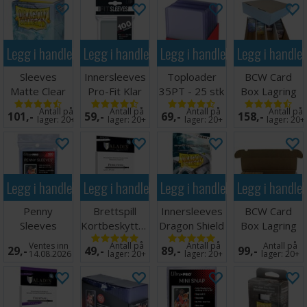
Legg i handlekurven
Legg i handlekurven
Legg i handlekurven
Legg i handle
Sleeves
Innersleeves
Toploader
BCW Card
Matte Clear
Pro-Fit Klar
35PT - 25 stk
Box Lagring
x100 - 63x88
x100 64x89
63,5 x 88,9
4000 kort
Antall på
Antall på
Antall på
Antall på
101,-
59,-
69,-
158,-
m/box
mm
lager:
20+
lager:
20+
lager:
20+
lager:
20+
Legg i handlekurven
Legg i handlekurven
Legg i handlekurven
Legg i handle
Penny
Brettspill
Innersleeves
BCW Card
Sleeves
Kortbeskyttere
Dragon Shield
Box Lagring
63.5x89mm
55 stk
Klar
1000 kort
Ventes inn
Antall på
Antall på
Antall på
29,-
49,-
89,-
99,-
100 stk
63.5x89
64x89mm
14.08.2026
lager:
20+
lager:
20+
lager:
20+