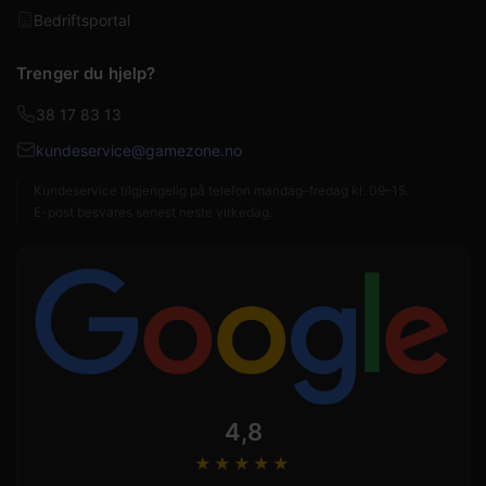
Bedriftsportal
Trenger du hjelp?
38 17 83 13
kundeservice@gamezone.no
Kundeservice tilgjengelig på telefon mandag–fredag kl. 09–15.
E-post besvares senest neste virkedag.
4,8
★★★★
★