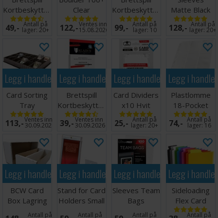
Kortbeskyttere
Clear
Kortbeskyttere
Matte Black
55 stk 41x63
Transparent
x100 57x89
x100 66x91
Antall på
Ventes inn
Antall på
Antall på
49,-
122,-
99,-
128,-
lager:
20+
15.08.2026
lager:
10
lager:
20+
Legg i handlekurven
Legg i handlekurven
Legg i handlekurven
Legg i handle
Card Sorting
Brettspill
Card Dividers
Plastlomme
Tray
Kortbeskyttere
x10 Hvit
18-Pocket
55 stk
Side Load
Ventes inn
Ventes inn
Antall på
Antall på
113,-
39,-
25,-
74,-
45x68mm
Hvit x10
30.09.2026
30.09.2026
lager:
20+
lager:
16
Legg i handlekurven
Legg i handlekurven
Legg i handlekurven
Legg i handle
BCW Card
Stand for Card
Sleeves Team
Sideloading
Box Lagring
Holders Small
Bags
Flex Card
2000 kort
(5 stk)
Resealable -
Dividers - 10
Antall på
Antall på
Antall på
Antall på