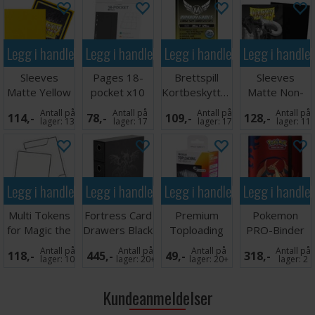
Legg i handlekurven
Legg i handlekurven
Legg i handlekurven
Legg i handle
Sleeves
Pages 18-
Brettspill
Sleeves
Matte Yellow
pocket x10
Kortbeskyttere
Matte Non-
x100 66x91
Grå
75 stk
Glare Black
Antall på
Antall på
Antall på
Antall på
114,-
78,-
109,-
128,-
70x120
lager:
13
lager:
17
lager:
17
lager:
11
Legg i handlekurven
Legg i handlekurven
Legg i handlekurven
Legg i handle
Multi Tokens
Fortress Card
Premium
Pokemon
for Magic the
Drawers Black
Toploading
PRO-Binder
Gathering
Exoshields -
9-Pocket
Antall på
Antall på
Antall på
Antall på
118,-
445,-
49,-
318,-
25 stk
Mega Chariza
lager:
10
lager:
20+
lager:
20+
lager:
2
Kundeanmeldelser