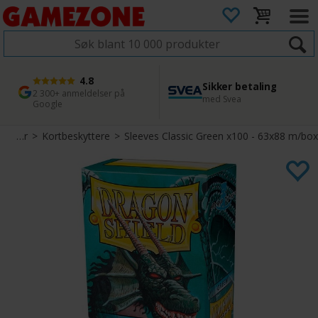
4.8
Sikker betaling
1 dags levering
45 dager returfrist
2 300+ anmeldelser på
med Svea
Bestill innen kl. 12
Enkel retur
Google
Tilbehør
>
Kortbeskyttere
>
Sleeves Classic Green x100 - 63x88 m/box