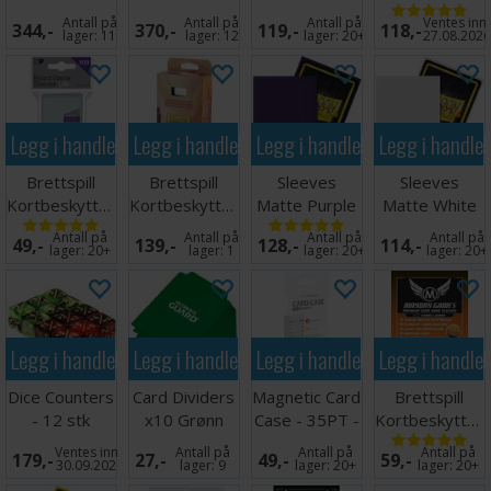
Side Load
Hvit
stk
Coins+Tokens
Antall på
Antall på
Antall på
Ventes inn
344,-
370,-
119,-
118,-
Svart x50
10stk
lager:
11
lager:
12
lager:
20+
27.08.202
Legg i handlekurven
Legg i handlekurven
Legg i handlekurven
Legg i handle
Brettspill
Brettspill
Sleeves
Sleeves
Kortbeskyttere
Kortbeskyttere
Matte Purple
Matte White
x100
100 stk
x100 66x91
x100 66x91
Antall på
Antall på
Antall på
Antall på
49,-
139,-
128,-
114,-
44x68mm
70x120
lager:
20+
lager:
1
lager:
20+
lager:
20+
Legg i handlekurven
Legg i handlekurven
Legg i handlekurven
Legg i handle
Dice Counters
Card Dividers
Magnetic Card
Brettspill
- 12 stk
x10 Grønn
Case - 35PT -
Kortbeskytter
(Rød/Grønn)
1 stk
50 stk 54x80
Ventes inn
Antall på
Antall på
Antall på
179,-
27,-
49,-
59,-
30.09.2026
lager:
9
lager:
20+
lager:
20+