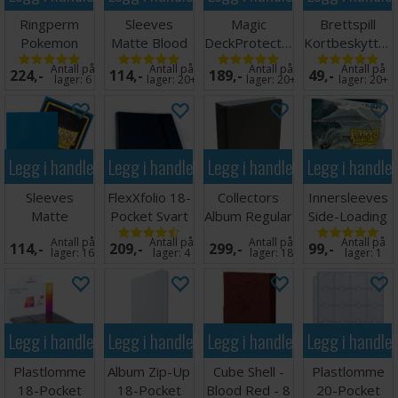
Ringperm
Sleeves
Magic
Brettspill
Pokemon
Matte Blood
DeckProtector
Kortbeskytter
Pikachu
Red x100
Sleeves Mana
55 stk
Antall på
Antall på
Antall på
Antall på
224,-
114,-
189,-
49,-
66x91
Classic
80x120
lager:
6
lager:
20+
lager:
20+
lager:
20+
Legg i handlekurven
Legg i handlekurven
Legg i handlekurven
Legg i handle
Sleeves
FlexXfolio 18-
Collectors
Innersleeves
Matte
Pocket Svart
Album Regular
Side-Loading
Sapphire x100
Svart
Klar 63x88
Antall på
Antall på
Antall på
Antall på
114,-
209,-
299,-
99,-
66x91
lager:
16
lager:
4
lager:
18
lager:
1
Legg i handlekurven
Legg i handlekurven
Legg i handlekurven
Legg i handle
Plastlomme
Album Zip-Up
Cube Shell -
Plastlomme
18-Pocket
18-Pocket
Blood Red - 8
20-Pocket