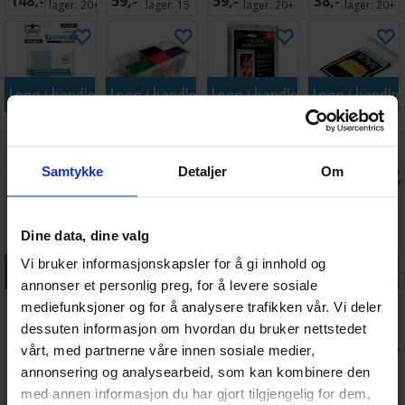
148,-
59,-
59,-
38,-
100 stk
stk
lager:
20+
lager:
15
lager:
20+
lager:
20+
Legg i handlekurven
Legg i handlekurven
Legg i handlekurven
Legg i handle
Precise-Fit
Stack n Safe
Toploader
Innersleeves
Standard Klar
Card Box 480
Single Screw
Klar m/flipp
x100 64x89
Ultimate
Screwdown
63x88
Samtykke
Detaljer
Om
Antall på
Antall på
Antall på
Antall på
69,-
149,-
49,-
119,-
Guard
Holder
lager:
20+
lager:
20+
lager:
20+
lager:
20+
Dine data, dine valg
Vi bruker informasjonskapsler for å gi innhold og
Legg i handlekurven
Legg i handlekurven
Legg i handlekurven
Legg i handle
annonser et personlig preg, for å levere sosiale
Deck Box
Brettspill
Graded Card
Standard Card
mediefunksjoner og for å analysere trafikken vår. Vi deler
Bastion 100+
Kortbeskyttere
Sleeves for
Game Value
dessuten informasjon om hvordan du bruker nettstedet
XL Clear
50 stk 44x68
PSA - 100 stk
Pack 66x91
Ventes inn
Antall på
Antall på
Antall på
vårt, med partnerne våre innen sosiale medier,
154,-
49,-
79,-
149,-
x200
30.09.2026
lager:
20+
lager:
2
lager:
5
annonsering og analysearbeid, som kan kombinere den
med annen informasjon du har gjort tilgjengelig for dem,