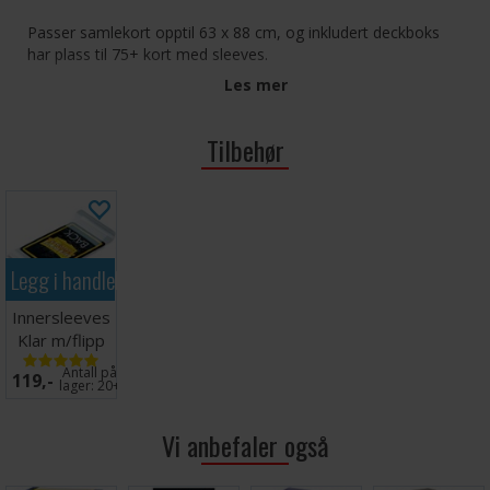
Passer samlekort opptil 63 x 88 cm, og inkludert deckboks
har plass til 75+ kort med sleeves.
Les mer
Tilbehør
Legg i handlekurven
Innersleeves
Klar m/flipp
63x88
Antall på
119,-
lager:
20+
Vi anbefaler også