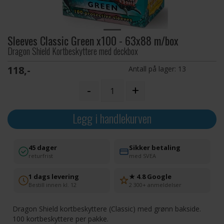
Sleeves Classic Green x100 - 63x88 m/box
Dragon Shield Kortbeskyttere med deckbox
118,-
Antall på lager:
13
-
+
Legg i handlekurven
45 dager
Sikker betaling
returfrist
med SVEA
1 dags levering
★ 4.8 Google
Bestill innen kl. 12
2 300+ anmeldelser
Dragon Shield kortbeskyttere (Classic) med grønn bakside.
100 kortbeskyttere per pakke.