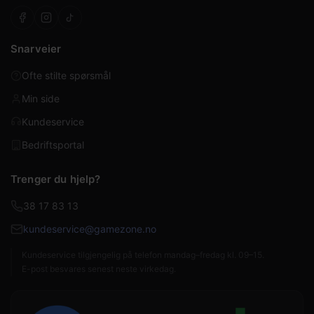
Snarveier
Ofte stilte spørsmål
Min side
Kundeservice
Bedriftsportal
Trenger du hjelp?
38 17 83 13
kundeservice@gamezone.no
Kundeservice tilgjengelig på telefon mandag–fredag kl. 09–15.
E-post besvares senest neste virkedag.