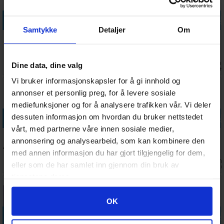
Legg i handlekurven
Legg i handlekurven
Legg i handlekurven
Legg i handle
Samtykke
Detaljer
Om
Ringperm
Precise-Fit
Card Covers
Magic
Pokemon
Side-Loading
Toploading -
DeckProtector
Pikachu
Klar 64x89
35 pt
Sleeves Mana
Antall på
Antall på
Antall på
Antall på
Dine data, dine valg
224,-
49,-
69,-
189,-
Classic
lager:
6
lager:
20+
lager:
20+
lager:
20+
Vi bruker informasjonskapsler for å gi innhold og
annonser et personlig preg, for å levere sosiale
mediefunksjoner og for å analysere trafikken vår. Vi deler
Legg i handlekurven
Legg i handlekurven
Legg i handlekurven
Legg i handle
dessuten informasjon om hvordan du bruker nettstedet
vårt, med partnerne våre innen sosiale medier,
Collectors
Plastlomme
Innersleeves
Cube Shell -
annonsering og analysearbeid, som kan kombinere den
Album Regular
20-Pocket
Side-Loading
Blood Red - 8
med annen informasjon du har gjort tilgjengelig for dem,
Svart
Coins+Tokens
Klar 63x88
stk
Antall på
Ventes inn
Antall på
Ventes inn
299,-
118,-
99,-
119,-
eller som de har samlet inn gjennom din bruk av
10stk
lager:
18
26.08.2026
lager:
1
17.08.202
tjenestene deres.
Googles retningslinjer for personvern
OK
Legg i handlekurven
Legg i handlekurven
Legg i handlekurven
Legg i handle