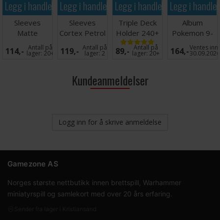
Legg i handlekurven
Legg i handlekurven
Legg i handlekurven
Legg i handle
Sleeves
Sleeves
Triple Deck
Album
Matte
Cortex Petrol
Holder 240+
Pokemon 9-
Turquoise
MATTE x100
Black
Pocket Mega
Antall på
Antall på
Antall på
Ventes inn
114,-
119,-
89,-
164,-
x100 66x91
66x91
Evolution
lager:
20+
lager:
2
lager:
20+
30.09.202
Kundeanmeldelser
Logg inn for å skrive anmeldelse
Gamezone AS
Norges største nettbutikk innen brettspill, Warhammer
miniatyrspill og samlekort med over 20 års erfaring.
Sender fra lager i Kristiansand