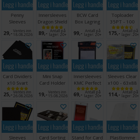
Legg i handlekurven
Legg i handlekurven
Legg i handlekurven
Legg i handle
Penny
Innersleeves
BCW Card
Toploader
Sleeves
Dragon Shield
Box Lagring
35PT - 100
63.5x89mm
Klar
1000 kort
stk 63,5 x
Ventes inn
Antall på
Antall på
Antall på
29,-
89,-
99,-
175,-
100 stk
64x89mm
88,9 mm
18.08.2026
lager:
20+
lager:
20+
lager:
20+
Legg i handlekurven
Legg i handlekurven
Legg i handlekurven
Legg i handle
Card Dividers
Mini Snap
Innersleeves
Sleeves Clear
x10 Svart
Card Holder
KMC Perfect
x100 - 63x88
Fit x100
m/box
Ventes inn
Ventes inn
Antall på
Antall på
25,-
19,-
69,-
114,-
64x89
26.08.2026
15.08.2026
lager:
20+
lager:
20+
Legg i handlekurven
Legg i handlekurven
Legg i handlekurven
Legg i handle
Sleeves
Card Sorting
Stand for Card
Plastlomme