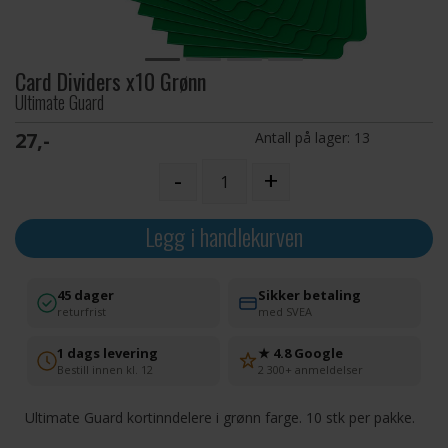
Card Dividers x10 Grønn
Ultimate Guard
27,-
Antall på lager:
13
-
+
Legg i handlekurven
45 dager
Sikker betaling
returfrist
med SVEA
1 dags levering
★ 4.8 Google
Bestill innen kl. 12
2 300+ anmeldelser
Ultimate Guard kortinndelere i grønn farge. 10 stk per pakke.