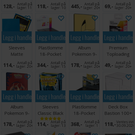
Glare Black
Gathering
59x91mm
Antall på
Antall på
Antall på
Antall på
128,-
118,-
445,-
69,-
lager:
11
lager:
10
lager:
20+
lager:
20+
Legg i handlekurven
Legg i handlekurven
Legg i handlekurven
Legg i handle
Sleeves
Plastlomme
Album
Premium
Matte
18-Pocket
Pokemon 9-
Toploading
Sapphire x100
Side Load
Pocket
Exoshields -
Antall på
Antall på
Antall på
Antall på
114,-
344,-
178,-
49,-
66x91
Svart x50
Pikachu
25 stk
lager:
20+
lager:
15
lager:
20+
lager:
20+
Legg i handlekurven
Legg i handlekurven
Legg i handlekurven
Legg i handle
Album
Sleeves
Plastlomme
Deck Box
Pokemon 9-
Classic Black
18-Pocket
Bastion 100+
Pocket Mega
x100 - 63x88
SideLoad
XL Clear
Antall på
Antall på
Antall på
Ventes inn
178,-
114,-
368,-
118,-
Charizard XY
m/box
Svart x 50
lager:
20+
lager:
13
lager:
1
30.09.202