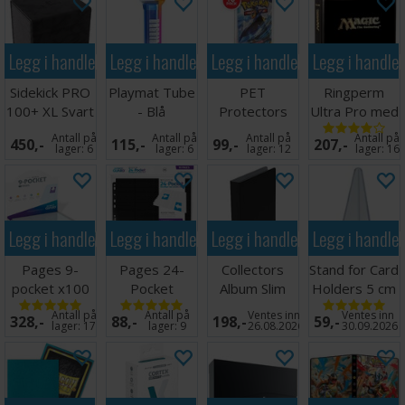
Legg i handlekurven
Legg i handlekurven
Legg i handlekurven
Legg i handle
Sidekick PRO
Playmat Tube
PET
Ringperm
100+ XL Svart
- Blå
Protectors
Ultra Pro med
10-Pack for
Magic Logo
Antall på
Antall på
Antall på
Antall på
450,-
115,-
99,-
207,-
Booster
(900)
lager:
6
lager:
6
lager:
12
lager:
16
Legg i handlekurven
Legg i handlekurven
Legg i handlekurven
Legg i handle
Pages 9-
Pages 24-
Collectors
Stand for Card
pocket x100
Pocket
Album Slim
Holders 5 cm
Klar
QuadRow x10
Regular Svart
(5 stk)
Antall på
Antall på
Ventes inn
Ventes inn
328,-
88,-
198,-
59,-
Svart
lager:
17
lager:
9
26.08.2026
30.09.2026