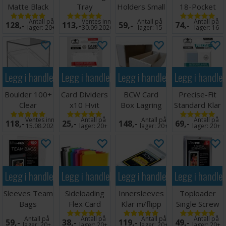
Matte Black
Tray
Holders Small
18-Pocket
x100 66x91
(5 stk)
Side Load
Antall på
Ventes inn
Antall på
Antall på
128,-
113,-
59,-
74,-
Hvit x10
lager:
20+
30.09.2026
lager:
15
lager:
16
Legg i handlekurven
Legg i handlekurven
Legg i handlekurven
Legg i handle
Boulder 100+
Card Dividers
BCW Card
Precise-Fit
Clear
x10 Hvit
Box Lagring
Standard Klar
Transparent
2000 kort
x100 64x89
Ventes inn
Antall på
Antall på
Antall på
118,-
25,-
148,-
69,-
15.08.2026
lager:
20+
lager:
20+
lager:
20+
Legg i handlekurven
Legg i handlekurven
Legg i handlekurven
Legg i handle
Sleeves Team
Sideloading
Innersleeves
Toploader
Bags
Flex Card
Klar m/flipp
Single Screw
Resealable -
Dividers - 10
63x88
Screwdown
Antall på
Antall på
Antall på
Antall på
59,-
38,-
119,-
49,-
100 stk
stk
Holder
lager:
20+
lager:
20+
lager:
20+
lager:
20+