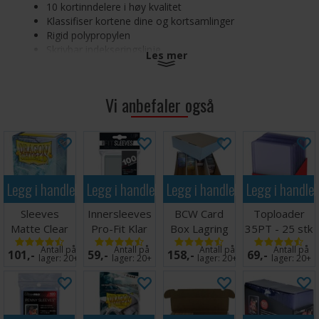
10 kortinndelere i høy kvalitet
Klassifiser kortene dine og kortsamlinger
Rigid polypropylen
Skrivbar indekseringslinje
Les mer
Passer inn i alle Card Caser og Card Boxer fra Ultimate
Guard
Syrefri, uten PVC
Vi anbefaler også
Arkivsikker
Inndeler størrelse 67 x 93 mm
Ultimate Guard Card Dividers Standard Size Green (10)
Legg i handlekurven
Legg i handlekurven
Legg i handlekurven
Legg i handle
Sleeves
Innersleeves
BCW Card
Toploader
Matte Clear
Pro-Fit Klar
Box Lagring
35PT - 25 stk
x100 - 63x88
x100 64x89
4000 kort
63,5 x 88,9
Antall på
Antall på
Antall på
Antall på
101,-
59,-
158,-
69,-
m/box
mm
lager:
20+
lager:
20+
lager:
20+
lager:
20+