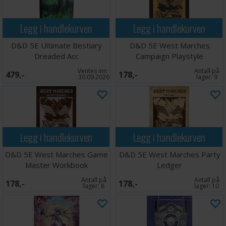
Legg i handlekurven
Legg i handlekurven
D&D 5E Ultimate Bestiary
D&D 5E West Marches
Dreaded Acc
Campaign Playstyle
Ventes inn
Antall på
479,-
178,-
30.09.2026
lager:
9
Legg i handlekurven
Legg i handlekurven
D&D 5E West Marches Game
D&D 5E West Marches Party
Master Workbook
Ledger
Antall på
Antall på
178,-
178,-
lager:
8
lager:
10