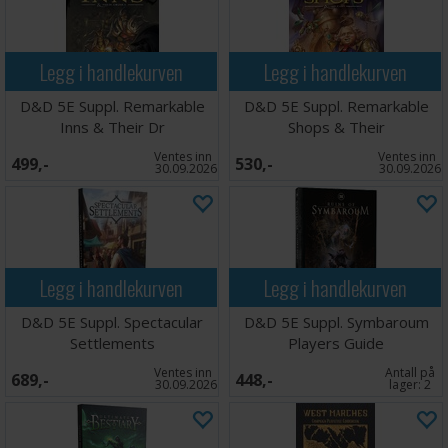
Legg i handlekurven
Legg i handlekurven
D&D 5E Suppl. Remarkable
D&D 5E Suppl. Remarkable
Inns & Their Dr
Shops & Their
Ventes inn
Ventes inn
499,-
530,-
30.09.2026
30.09.2026
Legg i handlekurven
Legg i handlekurven
D&D 5E Suppl. Spectacular
D&D 5E Suppl. Symbaroum
Settlements
Players Guide
Ventes inn
Antall på
689,-
448,-
30.09.2026
lager:
2