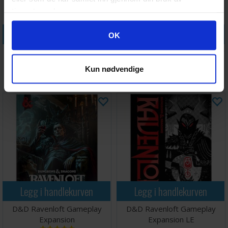
tjenestene deres.
Legg i handlekurven
Legg i handlekurven
Googles retningslinjer for personvern
OK
D&D Forgotten Realms Player
D&D Forgotten Realms Player
Expansion
Expansion LE
Kun nødvendige
Antall på
Antall på
538,-
538,-
lager:
8
lager:
8
Legg i handlekurven
Legg i handlekurven
D&D Ravenloft Gameplay
D&D Ravenloft Gameplay
Expansion
Expansion LE