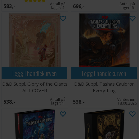
Antall på
Antall på
583,-
696,-
lager:
4
lager:
6
Legg i handlekurven
Legg i handlekurven
D&D Suppl. Glory of the Giants
D&D Suppl. Tashas Cauldron
ALT COVER
Everything
Antall på
Ventes inn
538,-
538,-
lager:
1
18.08.2026