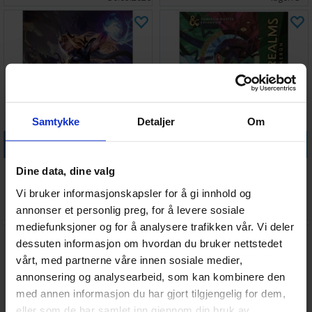
Samtykke
Detaljer
Om
Legg i handlekurven
Legg i handlekurven
D&D Forgotten Realms DM
D&D Forgotten Realms DM
Dine data, dine valg
Expansion
Expansion LE
Vi bruker informasjonskapsler for å gi innhold og
Antall på
Antall på
583,-
583,-
annonser et personlig preg, for å levere sosiale
lager:
1
lager:
3
mediefunksjoner og for å analysere trafikken vår. Vi deler
dessuten informasjon om hvordan du bruker nettstedet
vårt, med partnerne våre innen sosiale medier,
annonsering og analysearbeid, som kan kombinere den
med annen informasjon du har gjort tilgjengelig for dem,
eller som de har samlet inn gjennom din bruk av