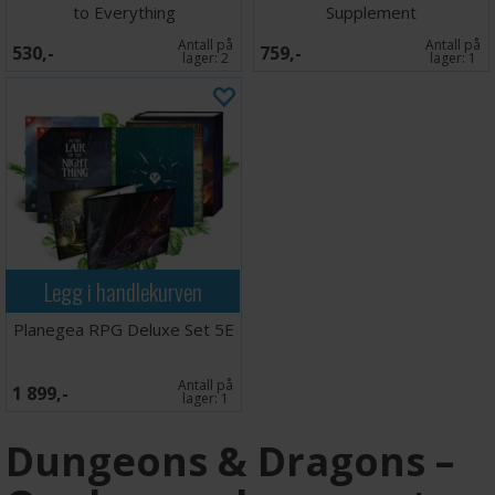
to Everything
Supplement
Antall på
Antall på
530,-
759,-
lager:
2
lager:
1
Legg i handlekurven
Planegea RPG Deluxe Set 5E
Antall på
1 899,-
lager:
1
Dungeons & Dragons –