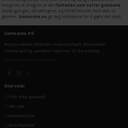
Dungeons & Dragons er det
fantasien som setter grensene
.
Samle gjengen, slå tæringene, og fortell historier dere aldri vil
glemme.
Gamezone.no
gir deg verktøyene for å gjøre det episk.
Gamezone AS
Norges største nettbutikk innen brettspill, Warhammer
miniatyrspill og samlekort med over 20 års erfaring.
Sender fra lager i Kristiansand
Snarveier
Ofte stilte spørsmål
Min side
Kundeservice
Bedriftsportal