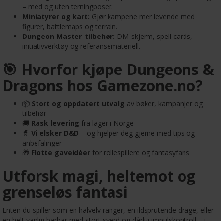
– med og uten terningposer.
Miniatyrer og kart:
Gjør kampene mer levende med
figurer, battlemaps og terrain.
Dungeon Master-tilbehør:
DM-skjerm, spell cards,
initiativverktøy og referansemateriell.
🎯 Hvorfor kjøpe Dungeons &
Dragons hos Gamezone.no?
📦
Stort og oppdatert utvalg
av bøker, kampanjer og
tilbehør
🚚
Rask levering
fra lager i Norge
🧙
Vi elsker D&D
– og hjelper deg gjerne med tips og
anbefalinger
🎁
Flotte gaveidéer
for rollespillere og fantasyfans
Utforsk magi, heltemot og
grenseløs fantasi
Enten du spiller som en halvelv ranger, en ildsprutende drage, eller
en helt vanlig barbar med stort sverd og dårlig impulskontroll – i