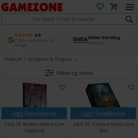
4.8
Sikker betaling
1 dags levering
45 dager returfrist
2 300+ anmeldelser på
med Svea
Bestill innen kl. 12
Enkel retur
Google
Rollespill
>
Dungeons & Dragons
Filtrer og sorter
Legg i handlekurven
Legg i handlekurven
D&D 5E Broken Weave Core
D&D 5E Crooked Moon Core
Rulebook
Box