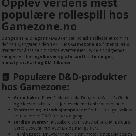
Opplev verdens mest
populære rollespill hos
Gamezone.no
Dungeons & Dragons (D&D)
er det ikoniske rollespillet som har
definert sjangeren siden 1974. Hos
Gamezone.no
finner du alt du
trenger for å starte ditt første eventyr eller utvide en pågående
kampanje – fra
regelbøker og startsett
til
terninger,
miniatyrer, kart og DM-tilbehør
.
📘 Populære D&D-produkter
hos Gamezone:
Grunnbøker:
Player’s Handbook, Dungeon Master’s Guide
og Monster Manual – hjørnesteinene i enhver kampanje.
Startsett og introdusjonspakker:
Perfekt for nye spillere
som vil prøve D&D for første gang.
Ferdige eventyr:
Klassikere som Curse of Strahd, Baldur’s
Gate: Descent into Avernus og mange flere.
Terningsett:
DnD-terninger i plast, metall og spesialdesign