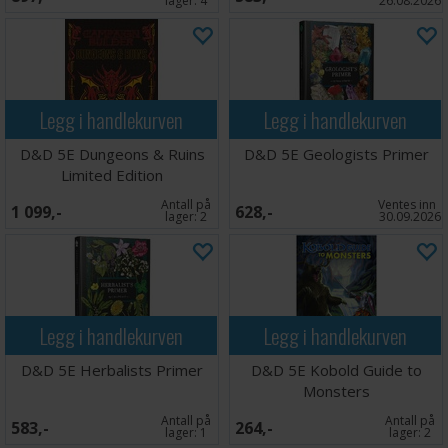
lager:
4
26.08.2026
Legg i handlekurven
Legg i handlekurven
D&D 5E Dungeons & Ruins
D&D 5E Geologists Primer
Limited Edition
Antall på
Ventes inn
1 099,-
628,-
lager:
2
30.09.2026
Legg i handlekurven
Legg i handlekurven
D&D 5E Herbalists Primer
D&D 5E Kobold Guide to
Monsters
Antall på
Antall på
583,-
264,-
lager:
1
lager:
2