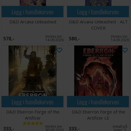
Legg i handlekurven
Legg i handlekurven
D&D Arcana Unleashed
D&D Arcana Unleashed - ALT
COVER
Ventes inn
Ventes inn
578,-
580,-
14.09.2026
14.09.2026
Legg i handlekurven
Legg i handlekurven
D&D Eberron Forge of the
D&D Eberron Forge of the
Artificer
Artificer LE
Ventes inn
Antall på
333,-
333,-
30.09.2026
lager:
3