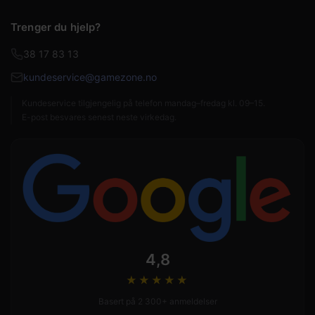
Trenger du hjelp?
38 17 83 13
kundeservice@gamezone.no
Kundeservice tilgjengelig på telefon mandag–fredag kl. 09–15.
E-post besvares senest neste virkedag.
4,8
★★★★
★
Basert på 2 300+ anmeldelser