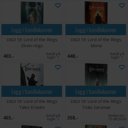
Legg i handlekurven
Legg i handlekurven
D&D 5E Lord of the Rings
D&D 5E Lord of the Rings
Elven-rings
Moria
Antall på
Antall på
403,-
448,-
lager:
1
lager:
1
Legg i handlekurven
Legg i handlekurven
D&D 5E Lord of the Rings
D&D 5E Lord of the Rings
Tales Eriador
Trials Saruman
Antall på
Ventes inn
403,-
358,-
lager:
1
15.08.2026