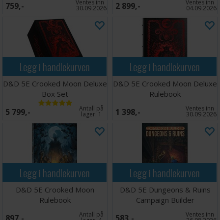
Ventes inn
Ventes inn
759,-
2 899,-
30.09.2026
04.09.2026
Legg i handlekurven
Legg i handlekurven
D&D 5E Crooked Moon Deluxe
D&D 5E Crooked Moon Deluxe
Box Set
Rulebook
Antall på
Ventes inn
5 799,-
1 398,-
lager:
1
30.09.2026
Legg i handlekurven
Legg i handlekurven
D&D 5E Crooked Moon
D&D 5E Dungeons & Ruins
Rulebook
Campaign Builder
Antall på
Ventes inn
897,-
583,-