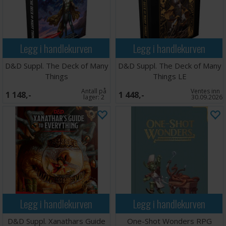
Legg i handlekurven
Legg i handlekurven
D&D Suppl. The Deck of Many
D&D Suppl. The Deck of Many
Things
Things LE
Antall på
Ventes inn
1 148,-
1 448,-
lager:
2
30.09.2026
Legg i handlekurven
Legg i handlekurven
D&D Suppl. Xanathars Guide
One-Shot Wonders RPG