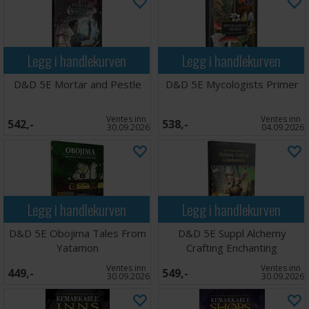
Legg i handlekurven
Legg i handlekurven
D&D 5E Mortar and Pestle
D&D 5E Mycologists Primer
Ventes inn
Ventes inn
542,-
538,-
30.09.2026
04.09.2026
Legg i handlekurven
Legg i handlekurven
D&D 5E Obojima Tales From
D&D 5E Suppl Alchemy
Yatamon
Crafting Enchanting
Ventes inn
Ventes inn
449,-
549,-
30.09.2026
30.09.2026