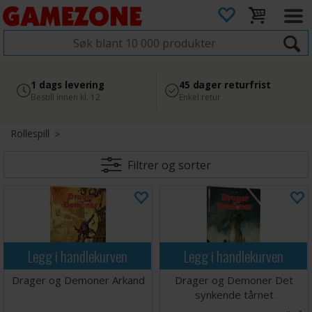
4.8
Sikker betaling
1 dags levering
45 dager returfrist
2 300+ anmeldelser på
med Svea
Bestill innen kl. 12
Enkel retur
Google
Rollespill
Filtrer og sorter
Legg i handlekurven
Legg i handlekurven
Drager og Demoner Arkand
Drager og Demoner Det
synkende tårnet