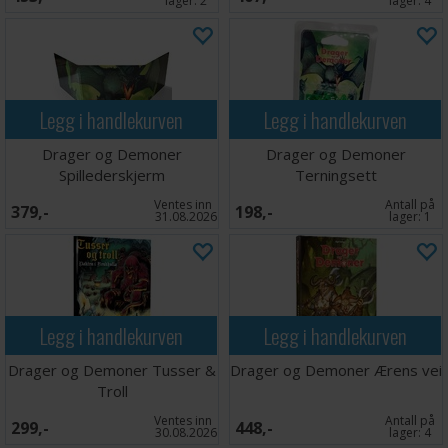
lager:
2
lager:
4
Legg i handlekurven
Legg i handlekurven
Drager og Demoner
Drager og Demoner
Spillederskjerm
Terningsett
Ventes inn
Antall på
379,-
198,-
31.08.2026
lager:
1
Legg i handlekurven
Legg i handlekurven
Drager og Demoner Tusser &
Drager og Demoner Ærens vei
Troll
Ventes inn
Antall på
299,-
448,-
30.08.2026
lager:
4