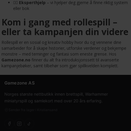
🧙‍♂️
Eksperthjelp
– vi hjelper deg gjerne å finne riktig system
eller bok
Kom i gang med rollespill –
eller ta kampanjen din videre
Rollespill er en sosial og kreativ hobby hvor du og vennene dine
samarbeider for å skape historier, utforske verdener og bekjempe
monstre – med terninger og fantasi som eneste grense. Hos
Gamezone.no
finner du alt fra introduksjonssett til avanserte
kampanjebøker, samt tilbehør som gjør spillkvelden komplett.
Gamezone AS
Norges største nettbutikk innen brettspill, Warhammer
miniatyrspill og samlekort med over 20 års erfaring.
Sender fra lager i Kristiansand