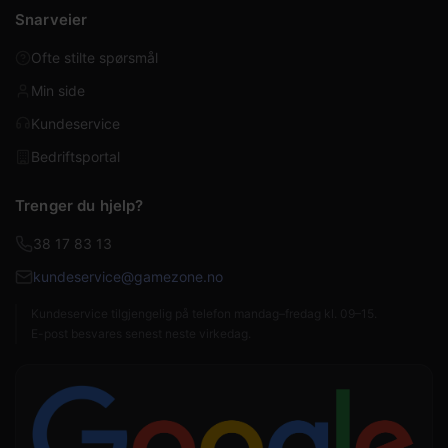
Snarveier
Ofte stilte spørsmål
Min side
Kundeservice
Bedriftsportal
Trenger du hjelp?
38 17 83 13
kundeservice@gamezone.no
Kundeservice tilgjengelig på telefon mandag–fredag kl. 09–15.
E-post besvares senest neste virkedag.