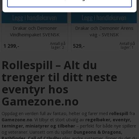
Legg i handlekurven
Legg i handlekurven
Drakar och Demoner
Drakar och Demoner Ärens
Vindheimpaket SVENSK
väg - SVENSK
Antall på
Antall på
1 299,-
529,-
lager:
2
lager:
1
Rollespill – Alt du
trenger til ditt neste
eventyr hos
Gamezone.no
Oppdag en verden full av fantasi, helter og farer med
rollespill
fra
Gamezone.no
. Vi tilbyr et stort utvalg av
regelbøker, eventyr,
terninger, miniatyrer og tilbehør
– perfekt for både nye spillere
og veteraner. Uansett om du spiller
Dungeons & Dragons,
Pathfinder, Call of Cthulhu
eller andre systemer, finner du det du