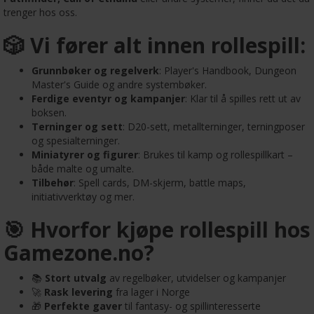
trenger hos oss.
🎲 Vi fører alt innen rollespill:
Grunnbøker og regelverk
: Player's Handbook, Dungeon
Master's Guide og andre systembøker.
Ferdige eventyr og kampanjer
: Klar til å spilles rett ut av
boksen.
Terninger og sett
: D20-sett, metallterninger, terningposer
og spesialterninger.
Miniatyrer og figurer
: Brukes til kamp og rollespillkart –
både malte og umalte.
Tilbehør
: Spell cards, DM-skjerm, battle maps,
initiativverktøy og mer.
🎯 Hvorfor kjøpe rollespill hos
Gamezone.no?
📚
Stort utvalg
av regelbøker, utvidelser og kampanjer
🚀
Rask levering
fra lager i Norge
🎁
Perfekte gaver
til fantasy- og spillinteresserte