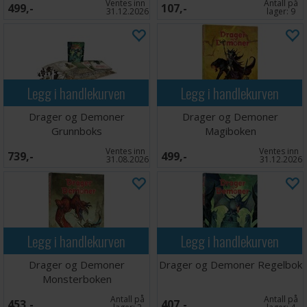
Ventes inn
Antall på
499,-
107,-
31.12.2026
lager:
9
Legg i handlekurven
Legg i handlekurven
Drager og Demoner
Drager og Demoner
Grunnboks
Magiboken
Ventes inn
Ventes inn
739,-
499,-
31.08.2026
31.12.2026
Legg i handlekurven
Legg i handlekurven
Drager og Demoner
Drager og Demoner Regelbok
Monsterboken
Antall på
Antall på
453,-
407,-