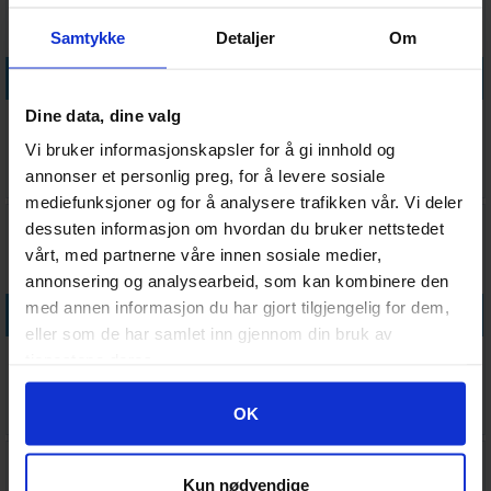
Samtykke
Detaljer
Om
Legg i handlekurven
Legg i handlekurven
Dine data, dine valg
Drakar och Demoner
Drakar och Demoner
Snabbstart - SVENSK
Tärningsset - SVENSK
Vi bruker informasjonskapsler for å gi innhold og
Antall på
Antall på
annonser et personlig preg, for å levere sosiale
99,-
269,-
lager:
2
lager:
2
mediefunksjoner og for å analysere trafikken vår. Vi deler
dessuten informasjon om hvordan du bruker nettstedet
vårt, med partnerne våre innen sosiale medier,
annonsering og analysearbeid, som kan kombinere den
med annen informasjon du har gjort tilgjengelig for dem,
Legg i handlekurven
Legg i handlekurven
eller som de har samlet inn gjennom din bruk av
Drakar och Demoner Valan och
Drakar och Demoner
tjenestene deres.
vidundret
Vildmarkens varelser
Antall på
Antall på
Googles retningslinjer for personvern
OK
359,-
389,-
lager:
2
lager:
2
Kun nødvendige