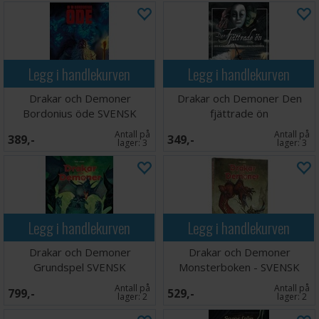
Legg i handlekurven
Legg i handlekurven
Drakar och Demoner
Drakar och Demoner Den
Bordonius öde SVENSK
fjättrade ön
Antall på
Antall på
389,-
349,-
lager:
3
lager:
3
Legg i handlekurven
Legg i handlekurven
Drakar och Demoner
Drakar och Demoner
Grundspel SVENSK
Monsterboken - SVENSK
Antall på
Antall på
799,-
529,-
lager:
2
lager:
2