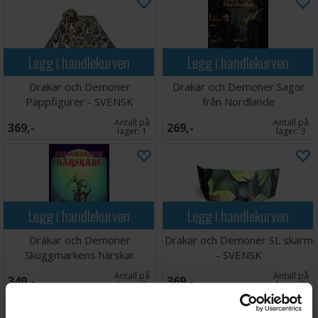
Legg i handlekurven
Legg i handlekurven
Drakar och Demoner
Drakar och Demoner Sagor
Pappfigurer - SVENSK
från Nordlande
Antall på
Antall på
369,-
269,-
lager:
1
lager:
3
Legg i handlekurven
Legg i handlekurven
Drakar och Demoner
Drakar och Demoner SL skärm
Skuggmarkens härskar
- SVENSK
Antall på
Antall på
349,-
369,-
lager:
3
lager:
2