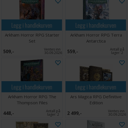
Legg i handlekurven
Legg i handlekurven
Arkham Horror RPG Starter
Arkham Horror RPG Terra
Set
Antarctica
Ventes inn
Antall på
509,-
559,-
30.09.2026
lager:
2
Legg i handlekurven
Legg i handlekurven
Arkham Horror RPG The
Ars Magica RPG Definitive
Thompson Files
Edition
Antall på
Ventes inn
448,-
2 499,-
lager:
2
30.09.2026