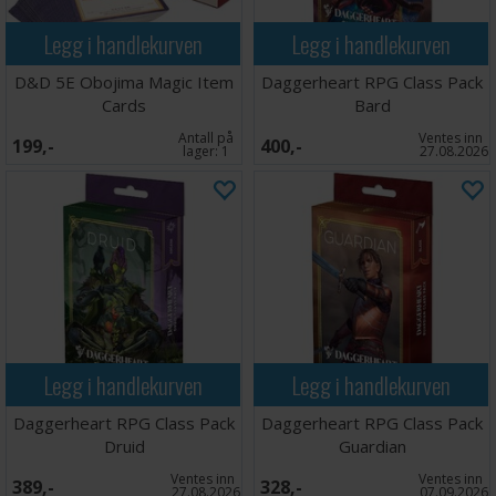
Legg i handlekurven
Legg i handlekurven
D&D 5E Obojima Magic Item
Daggerheart RPG Class Pack
Cards
Bard
Antall på
Ventes inn
199,-
400,-
lager:
1
27.08.2026
Legg i handlekurven
Legg i handlekurven
Daggerheart RPG Class Pack
Daggerheart RPG Class Pack
Druid
Guardian
Ventes inn
Ventes inn
389,-
328,-
27.08.2026
07.09.2026