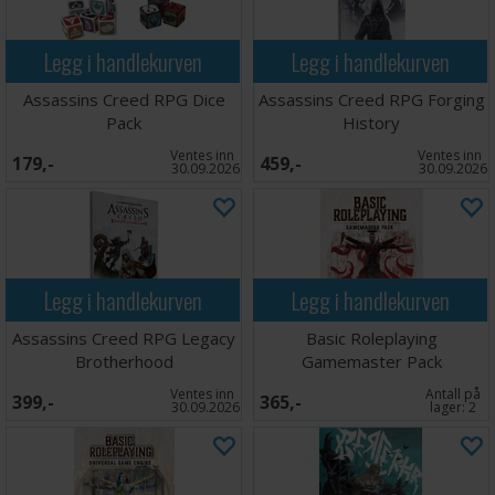
Legg i handlekurven
Legg i handlekurven
Assassins Creed RPG Dice
Assassins Creed RPG Forging
Pack
History
Ventes inn
Ventes inn
179,-
459,-
30.09.2026
30.09.2026
Legg i handlekurven
Legg i handlekurven
Assassins Creed RPG Legacy
Basic Roleplaying
Brotherhood
Gamemaster Pack
Ventes inn
Antall på
399,-
365,-
30.09.2026
lager:
2