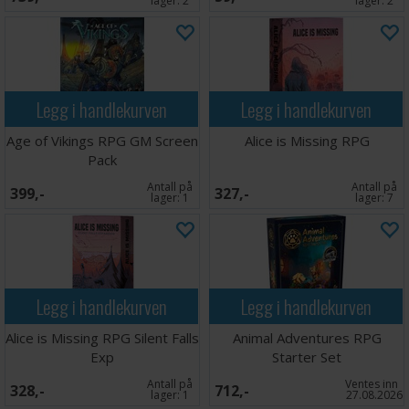
lager:
2
lager:
2
Legg i handlekurven
Legg i handlekurven
Age of Vikings RPG GM Screen
Alice is Missing RPG
Pack
Antall på
Antall på
399,-
327,-
lager:
1
lager:
7
Legg i handlekurven
Legg i handlekurven
Alice is Missing RPG Silent Falls
Animal Adventures RPG
Exp
Starter Set
Antall på
Ventes inn
328,-
712,-
lager:
1
27.08.2026