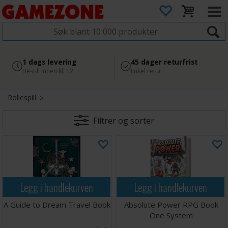
4.8
Sikker betaling
1 dags levering
45 dager returfrist
2 300+ anmeldelser på
med Svea
Bestill innen kl. 12
Enkel retur
Google
Rollespill
Filtrer og sorter
Legg i handlekurven
Legg i handlekurven
A Guide to Dream Travel Book
Absolute Power RPG Book
One System