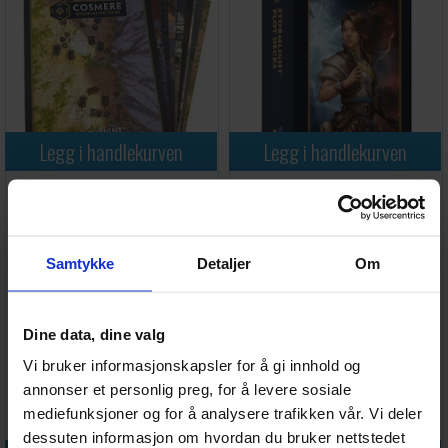
Legg i handlekurven
Legg i handlekurven
Cosmere RPG Stormlight Map
Cosmere RPG Stormlight Plot
Pack
Deck
Antall på
Antall på
208,-
168,-
lager:
2
lager:
1
Samtykke
Detaljer
Om
Dine data, dine valg
Vi bruker informasjonskapsler for å gi innhold og
annonser et personlig preg, for å levere sosiale
mediefunksjoner og for å analysere trafikken vår. Vi deler
dessuten informasjon om hvordan du bruker nettstedet