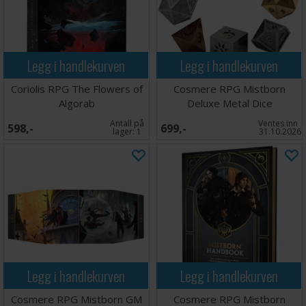
Legg i handlekurven
Legg i handlekurven
Coriolis RPG The Flowers of
Cosmere RPG Mistborn
Algorab
Deluxe Metal Dice
Antall på
Ventes inn
598,-
699,-
lager:
1
31.10.2026
Legg i handlekurven
Legg i handlekurven
Cosmere RPG Mistborn GM
Cosmere RPG Mistborn