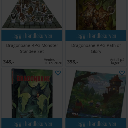
Legg i handlekurven
Legg i handlekurven
Dragonbane RPG Monster
Dragonbane RPG Path of
Standee Set
Glory
Ventes inn
Antall på
348,-
398,-
30.09.2026
lager:
1
Legg i handlekurven
Legg i handlekurven