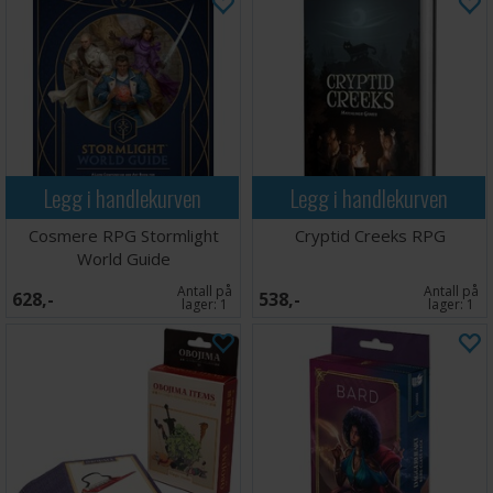
Legg i handlekurven
Legg i handlekurven
Cosmere RPG Stormlight
Cryptid Creeks RPG
World Guide
Antall på
Antall på
628,-
538,-
lager:
1
lager:
1