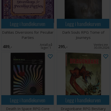
Legg i handlekurven
Legg i handlekurven
Dahlias Diversions for Peculiar
Dark Souls RPG Tome of
Parties
Journeys
Antall på
Ventes inn
489,-
295,-
lager:
1
30.09.2026
Legg i handlekurven
Legg i handlekurven
Death In Space RPG Core
Dragonbane RPG Bestiary