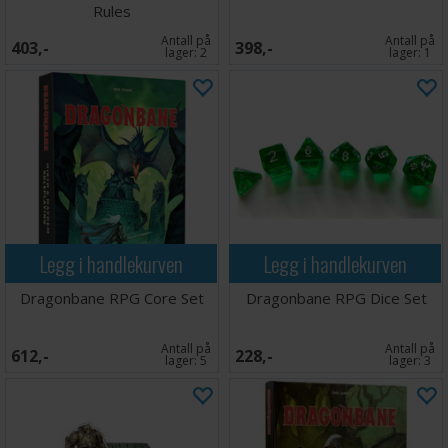
Rules
Antall på
Antall på
403,-
398,-
lager:
2
lager:
1
Legg i handlekurven
Legg i handlekurven
Dragonbane RPG Core Set
Dragonbane RPG Dice Set
Antall på
Antall på
612,-
228,-
lager:
5
lager:
3