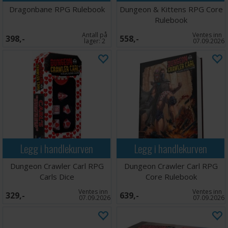
Dragonbane RPG Rulebook
Dungeon & Kittens RPG Core
Rulebook
Antall på
Ventes inn
398,-
558,-
lager:
2
07.09.2026
Legg i handlekurven
Legg i handlekurven
Dungeon Crawler Carl RPG
Dungeon Crawler Carl RPG
Carls Dice
Core Rulebook
Ventes inn
Ventes inn
329,-
639,-
07.09.2026
07.09.2026