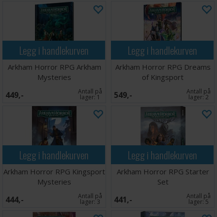
Legg i handlekurven
Legg i handlekurven
Arkham Horror RPG Arkham
Arkham Horror RPG Dreams
Mysteries
of Kingsport
Antall på
Antall på
449,-
549,-
lager:
1
lager:
2
Legg i handlekurven
Legg i handlekurven
Arkham Horror RPG Kingsport
Arkham Horror RPG Starter
Mysteries
Set
Antall på
Antall på
444,-
441,-
lager:
3
lager:
5