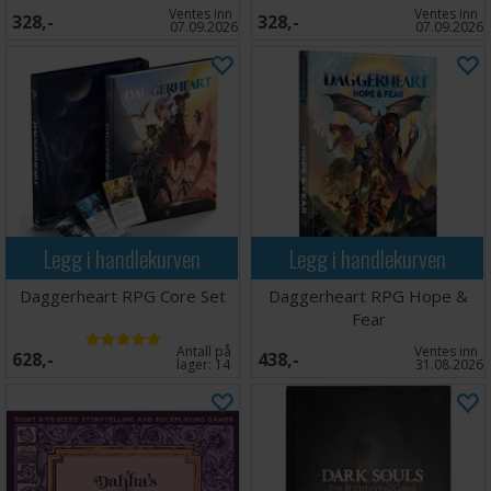
Ventes inn
Ventes inn
328,-
328,-
07.09.2026
07.09.2026
Legg i handlekurven
Legg i handlekurven
Daggerheart RPG Core Set
Daggerheart RPG Hope &
Fear
Antall på
Ventes inn
628,-
438,-
lager:
14
31.08.2026