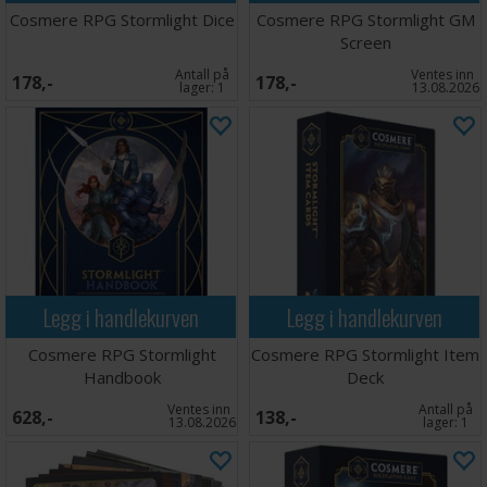
Cosmere RPG Stormlight Dice
Cosmere RPG Stormlight GM
Screen
Antall på
Ventes inn
178,-
178,-
lager:
1
13.08.2026
Legg i handlekurven
Legg i handlekurven
Cosmere RPG Stormlight
Cosmere RPG Stormlight Item
Handbook
Deck
Ventes inn
Antall på
628,-
138,-
13.08.2026
lager:
1