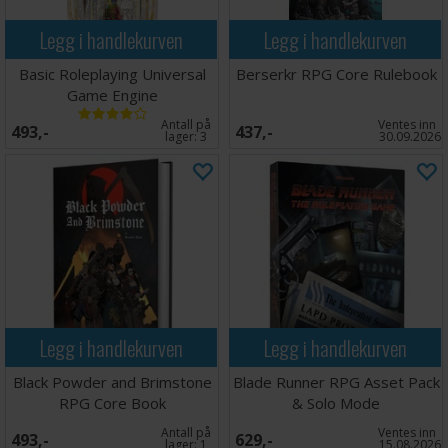
Legg i handlekurven
Legg i handlekurven
Basic Roleplaying Universal
Berserkr RPG Core Rulebook
Game Engine
Antall på
Ventes inn
493,-
437,-
lager:
3
30.09.2026
Legg i handlekurven
Legg i handlekurven
Black Powder and Brimstone
Blade Runner RPG Asset Pack
RPG Core Book
& Solo Mode
Antall på
Ventes inn
493,-
629,-
lager:
1
15.08.2026