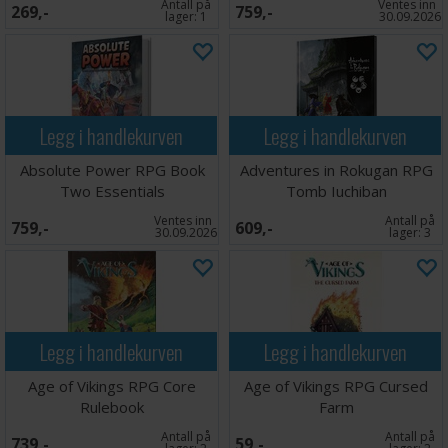
Antall på
Ventes inn
269,-
759,-
lager:
1
30.09.2026
Legg i handlekurven
Legg i handlekurven
Absolute Power RPG Book
Adventures in Rokugan RPG
Two Essentials
Tomb Iuchiban
Ventes inn
Antall på
759,-
609,-
30.09.2026
lager:
3
Legg i handlekurven
Legg i handlekurven
Age of Vikings RPG Core
Age of Vikings RPG Cursed
Rulebook
Farm
Antall på
Antall på
739,-
59,-