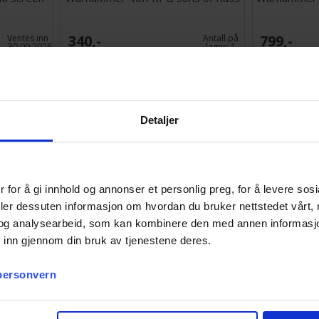
340,-
799,-
Ventes inn
Antall på
30.09.2026
lager:
1
Detaljer
 for å gi innhold og annonser et personlig preg, for å levere sos
deler dessuten informasjon om hvordan du bruker nettstedet vårt,
og analysearbeid, som kan kombinere den med annen informasjon d
 inn gjennom din bruk av tjenestene deres.
Vow of
 personvern
Antall på
lager:
2