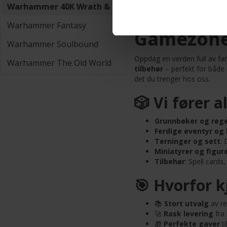
Warhammer 40K Wrath & Glory
Rollespill
Warhammer Fantasy
Gamezone
Warhammer Soulbound
Oppdag en verden full av fa
Warhammer The Old World
tilbehør
– perfekt for både 
det du trenger hos oss.
🎲 Vi fører al
Grunnbøker og rege
Ferdige eventyr og
Terninger og sett
: 
Miniatyrer og figur
Tilbehør
: Spell cards
🎯 Hvorfor k
📚
Stort utvalg
av re
🚀
Rask levering
fra 
🎁
Perfekte gaver
ti