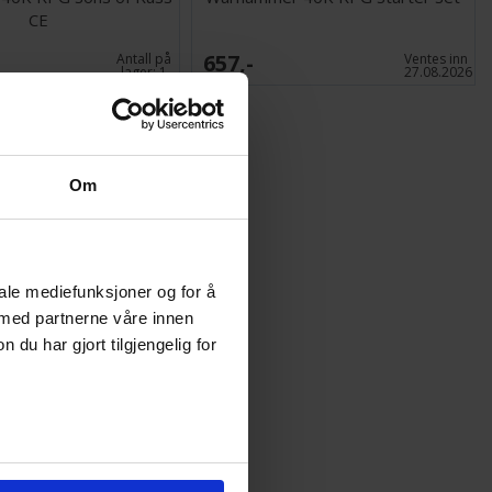
CE
657,-
Antall på
Ventes inn
lager:
1
27.08.2026
Om
iale mediefunksjoner og for å
 med partnerne våre innen
u har gjort tilgjengelig for