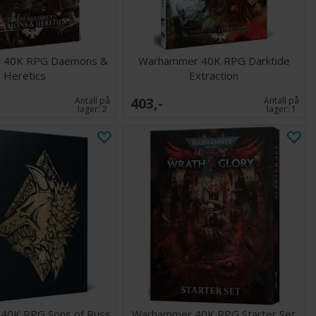
 40K RPG Daemons &
Warhammer 40K RPG Darktide
Heretics
Extraction
403,-
Antall på
Antall på
lager:
2
lager:
1
40K RPG Sons of Russ
Warhammer 40K RPG Starter Set