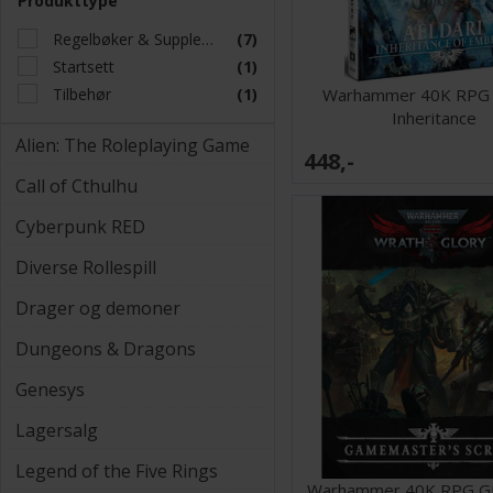
Produkttype
Regelbøker & Supplement
(7)
Startsett
(1)
Tilbehør
(1)
Warhammer 40K RPG A
Inheritance
Alien: The Roleplaying Game
448,-
Call of Cthulhu
Cyberpunk RED
Diverse Rollespill
Drager og demoner
Dungeons & Dragons
Genesys
Lagersalg
Legend of the Five Rings
Warhammer 40K RPG G