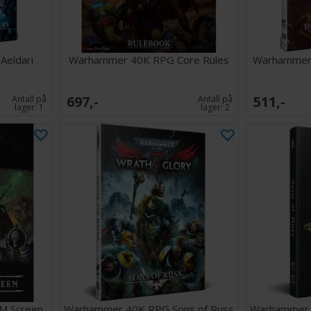
eldari
Warhammer 40K RPG Core Rules
Warhammer
697,-
511,-
Antall på
Antall på
lager:
1
lager:
2
M Screen
Warhammer 40K RPG Sons of Russ
Warhammer 