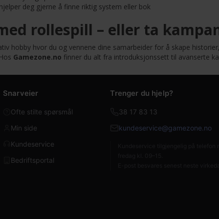
hjelper deg gjerne å finne riktig system eller bok
ed rollespill – eller ta kampa
kreativ hobby hvor du og vennene dine samarbeider for å skape histor
 Hos
Gamezone.no
finner du alt fra introduksjonssett til avanserte 
Snarveier
Trenger du hjelp?
Ofte stilte spørsmål
38 17 83 13
Min side
kundeservice@gamezone.no
Kundeservice
Kundeservice tilgjengelig på telefo
fredag kl. 09–15.
Bedriftsportal
E-post besvares senest neste virked