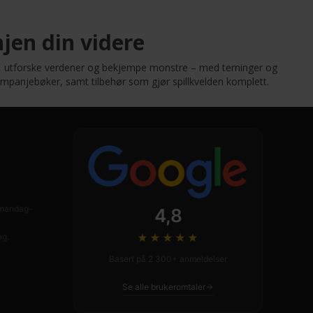
njen din videre
ier, utforske verdener og bekjempe monstre – med terninger og
kampanjebøker, samt tilbehør som gjør spillkvelden komplett.
n mandag–
4,8
★★★★
★
ag.
Basert på 2 300+ anmeldelser
Se alle brukeromtaler