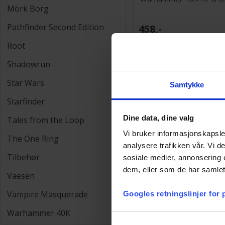
Mörk Borg
Pathfinder Second Edition
458,-
Root
Shadowrun
Star Wars
Samtykke
Starfinder
Dine data, dine valg
Tales from the Loop
Vi bruker informasjonskapsler
The One Ring
analysere trafikken vår. Vi 
Tilbehør
sosiale medier, annonsering 
dem, eller som de har samlet
Vaesen
Warhammer 40K RPG 
Absolution
Vampire Masquerade
Googles retningslinjer for
493,-
Warhammer 40K