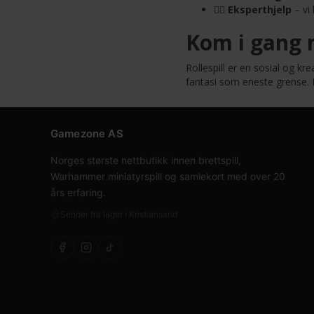
🧙‍♂️
Eksperthjelp
– vi 
Kom i gang m
Rollespill er en sosial og 
fantasi som eneste grense.
Gamezone AS
Norges største nettbutikk innen brettspill,
Warhammer miniatyrspill og samlekort med over 20
års erfaring.
Sender fra lager i Kristiansand