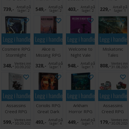
Rulebook
Dreams of
Core
Antall på
Antall på
Antall på
Antall på
739,-
549,-
403,-
229,-
Kingsport
Rulebook
lager:
2
lager:
2
lager:
2
lager:
1
Legg i handlekurven
Legg i handlekurven
Legg i handlekurven
Legg i handle
Cosmere RPG
Alice is
Welcome to
Miskatonic
Stormlight
Missing RPG
Night Vale
Tales
Starter Set
Silent Falls
RPG Core
Brettspill
Ventes inn
Antall på
Antall på
Ventes inn
348,-
328,-
948,-
808,-
Exp
Book
30.09.2026
lager:
1
lager:
1
31.08.202
Legg i handlekurven
Legg i handlekurven
Legg i handlekurven
Legg i handle
Assassins
Coriolis RPG
Arkham
Assassins
Creed RPG
Great Dark
Horror RPG
Creed RPG
Animus
Core
Arkham
Dice Pack
Ventes inn
Antall på
Antall på
Ventes inn
599,-
493,-
449,-
179,-
Handbook
Rulebook
Mysteries
30.09.2026
lager:
4
lager:
1
30.09.202