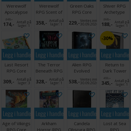
Werewolf
Werewolf
Green Oaks
Shiver RPG
Apocalypse
RPG Scent of
RPG Core
Archetype
RPG
Decay
Book
Dice Pack
248,-
268,-
Antall på
Ventes inn
Antall på
358,-
229,-
Antall på
174,-
188,-
Expanded
lager:
1
30.09.2026
lager:
1
lager:
1
Journal
30%
Legg i handlekurven
Legg i handlekurven
Legg i handlekurven
Legg i handle
Last Resort
The Terror
Alien RPG
Return to
RPG Core
Beneath RPG
Evolved
Dark Tower
Book
Starter Set
RPG Core
493,-
Antall på
Antall på
Ventes inn
309,-
328,-
538,-
Antall på
345,-
Rules
lager:
3
lager:
1
30.09.2026
lager:
1
Legg i handlekurven
Legg i handlekurven
Legg i handlekurven
Legg i handle
Age of Vikings
Arkham
Candela
Lost at Sea
RPG Core
Horror RPG
Obscura RPG
RPG