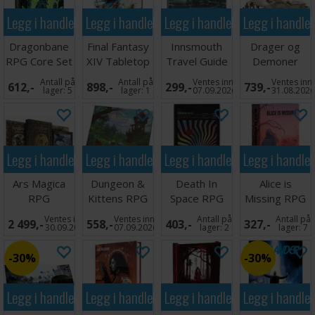
Legg i handlekurven
Legg i handlekurven
Legg i handlekurven
Legg i handle
Dragonbane
Final Fantasy
Innsmouth
Drager og
RPG Core Set
XIV Tabletop
Travel Guide
Demoner
Game
Brettspill
Grunnboks
Antall på
Antall på
Ventes inn
Ventes inn
612,-
898,-
299,-
739,-
Rulebook
lager:
5
lager:
1
07.09.2026
31.08.202
Legg i handlekurven
Legg i handlekurven
Legg i handlekurven
Legg i handle
Ars Magica
Dungeon &
Death In
Alice is
RPG
Kittens RPG
Space RPG
Missing RPG
Definitive
Core
Core Rules
Ventes inn
Ventes inn
Antall på
Antall på
2 499,-
558,-
403,-
327,-
Edition
Rulebook
30.09.2026
07.09.2026
lager:
2
lager:
7
30%
30%
Legg i handlekurven
Legg i handlekurven
Legg i handlekurven
Legg i handle