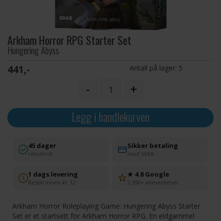
Arkham Horror RPG Starter Set
Hungering Abyss
441,-
Antall på lager:
5
-
+
Legg i handlekurven
45 dager
Sikker betaling
returfrist
med SVEA
1 dags levering
★ 4.8 Google
Bestill innen kl. 12
2 300+ anmeldelser
Arkham Horror Roleplaying Game: Hungering Abyss Starter
Set er et startsett for Arkham Horror RPG. En eldgammel