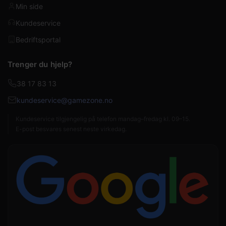
Min side
Kundeservice
Bedriftsportal
Trenger du hjelp?
38 17 83 13
kundeservice@gamezone.no
Kundeservice tilgjengelig på telefon mandag–fredag kl. 09–15.
E-post besvares senest neste virkedag.