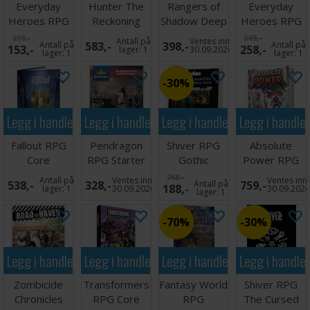
Everyday
Hunter The
Rangers of
Everyday
Heroes RPG
Reckoning
Shadow Deep
Heroes RPG
GM Screen
RPG Core
RPG
Highlander
219,-
369,-
Antall på
Ventes inn
Antall på
583,-
398,-
Antall på
153,-
258,-
Rulebook
lager:
1
30.09.2026
lager:
1
lager:
1
30%
Legg i handlekurven
Legg i handlekurven
Legg i handlekurven
Legg i handle
Fallout RPG
Pendragon
Shiver RPG
Absolute
Core
RPG Starter
Gothic
Power RPG
Rulebook
Set
Monster Dice
Book One
268,-
Antall på
Ventes inn
Ventes inn
538,-
328,-
Antall på
759,-
188,-
Pack
System
lager:
1
30.09.2026
30.09.202
lager:
1
70%
30%
Legg i handlekurven
Legg i handlekurven
Legg i handlekurven
Legg i handle
Zombicide
Transformers
Fantasy World
Shiver RPG
Chronicles
RPG Core
RPG
The Cursed