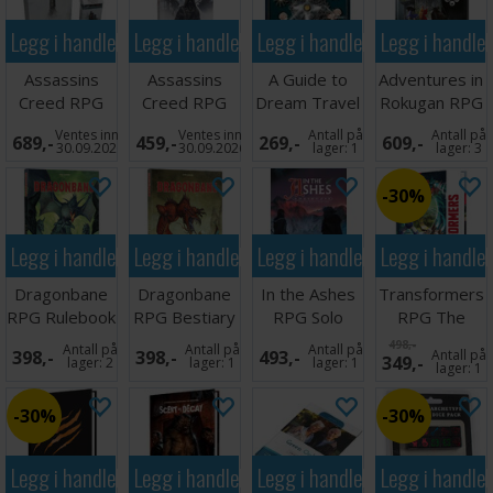
Legg i handlekurven
Legg i handlekurven
Legg i handlekurven
Legg i handle
Assassins
Assassins
A Guide to
Adventures in
Creed RPG
Creed RPG
Dream Travel
Rokugan RPG
Complete
Forging
Book
Tomb
Ventes inn
Ventes inn
Antall på
Antall på
689,-
459,-
269,-
609,-
Accessory
History
Iuchiban
30.09.2026
30.09.2026
lager:
1
lager:
3
30%
Legg i handlekurven
Legg i handlekurven
Legg i handlekurven
Legg i handle
Dragonbane
Dragonbane
In the Ashes
Transformers
RPG Rulebook
RPG Bestiary
RPG Solo
RPG The
Adventure
Time is Now
498,-
Antall på
Antall på
Antall på
398,-
398,-
493,-
Antall på
349,-
lager:
2
lager:
1
lager:
1
lager:
1
30%
30%
Legg i handlekurven
Legg i handlekurven
Legg i handlekurven
Legg i handle