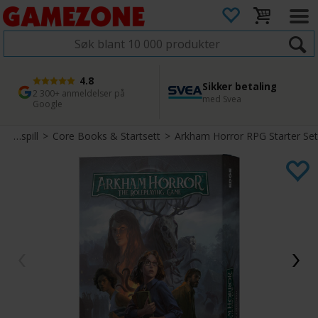
4.8
Sikker betaling
1 dags levering
45 dager returfrist
2 300+ anmeldelser på
med Svea
Bestill innen kl. 12
Enkel retur
Google
Diverse Rollespill
>
Core Books & Startsett
>
Arkham Horror RPG Starter Set