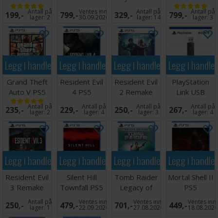
Cosmic Red
Charging Dock
Nova Pink PS5
Antall på
Ventes inn
Antall på
Antall på
199,-
799,-
329,-
799,-
PS5
m/lys
lager:
2
30.09.2026
lager:
14
lager:
3
Legg i handlekurven
Legg i handlekurven
Legg i handlekurven
Legg i handle
Grand Theft
Resident Evil
Resident Evil
PlayStation
Auto V PS5
4 PS5
2 Remake
Link USB
PS5
Adapter
Antall på
Antall på
Antall på
Antall på
235,-
229,-
250,-
267,-
PS5/PC
lager:
2
lager:
4
lager:
3
lager:
4
Legg i handlekurven
Legg i handlekurven
Legg i handlekurven
Legg i handle
Resident Evil
Silent Hill
Tomb Raider
Mortal Shell II
3 Remake
Townfall PS5
Legacy of
PS5
PS5
Atlantis DE
Antall på
Ventes inn
Ventes inn
Ventes inn
250,-
479,-
701,-
449,-
PS5
lager:
1
22.09.2026
27.08.2026
18.08.202