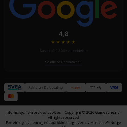
4,8
★★★★
★
Basert på 2 300+ anmeldelser
Se alle brukeromtaler
Faktura / Delbetaling
Informasjon om bruk av cookies
Copyright © 2026 Gamezone.no -
All rights reserved
Forretningssystem
og
nettbutikkløsning
levert av
Multicase™ Norge