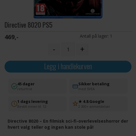
Directive 8020 PS5
469,-
Antall på lager:
1
-
+
Legg i handlekurven
45 dager
Sikker betaling
returfrist
med SVEA
1 dags levering
★ 4.8 Google
Bestill innen kl. 12
2 300+ anmeldelser
Directive 8020 – En filmisk sci-fi-overlevelseshorror der
hvert valg teller og ingen kan stole på!