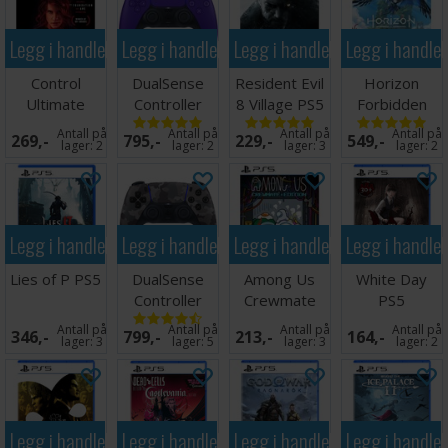
Legg i handlekurven
Legg i handlekurven
Legg i handlekurven
Legg i handle
Control
DualSense
Resident Evil
Horizon
Ultimate
Controller
8 Village PS5
Forbidden
Edition PS5
Galactic
West PS5
Antall på
Antall på
Antall på
Antall på
269,-
795,-
229,-
549,-
Purple PS5
lager:
2
lager:
2
lager:
3
lager:
2
Legg i handlekurven
Legg i handlekurven
Legg i handlekurven
Legg i handle
Lies of P PS5
DualSense
Among Us
White Day
Controller
Crewmate
PS5
Grey Camo
Edition PS5
Antall på
Antall på
Antall på
Antall på
346,-
799,-
213,-
164,-
PS5
lager:
3
lager:
5
lager:
3
lager:
2
Legg i handlekurven
Legg i handlekurven
Legg i handlekurven
Legg i handle