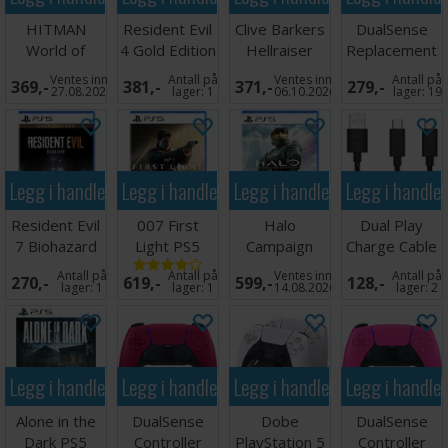
skrekkopplevelse der tilliten er skjør og faren lurer rundt hvert
HITMAN
Resident Evil
Clive Barkers
DualSense
hjørne. I rommets mørke er valgene dine ditt eneste våpen.
World of
4 Gold Edition
Hellraiser
Replacement
Assassination
PS5
Revival PS5
Stick Modules
Directive 8020 lanseres til PS5 den 12. mai 2026.
Ventes inn
Antall på
Ventes inn
Antall på
369,-
381,-
371,-
279,-
PS5
PS5
27.08.2026
lager:
1
06.10.2026
lager:
19
Legg i handlekurven
Legg i handlekurven
Legg i handlekurven
Legg i handle
Resident Evil
007 First
Halo
Dual Play
7 Biohazard
Light PS5
Campaign
Charge Cable
Gold Ed PS5
Evolved PS5
3 meter PS5
Antall på
Antall på
Ventes inn
Antall på
270,-
619,-
599,-
128,-
lager:
1
lager:
1
14.08.2026
lager:
2
Legg i handlekurven
Legg i handlekurven
Legg i handlekurven
Legg i handle
Alone in the
DualSense
Dobe
DualSense
Dark PS5
Controller
PlayStation 5
Controller