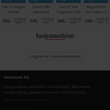
Like a Dragon
Dead Cells
God of War
Beyond the
Infinite
Return to
Ragnarok PS5
Ice Palace 2
Wealth PS5
Castlevania
PS5
Antall på
Antall på
Antall på
Antall på
356,-
335,-
699,-
236,-
PS5
lager:
1
lager:
1
lager:
1
lager:
2
Kundeanmeldelser
Logg inn for å skrive anmeldelse
Gamezone AS
Norges største nettbutikk innen brettspill, Warhammer
miniatyrspill og samlekort med over 20 års erfaring.
Sender fra lager i Kristiansand