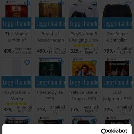
Legg i handlekurven
Legg i handlekurven
Legg i handlekurven
Legg i handle
The Mound
Beast of
PlayStation 5
DualSense
Omen of
Reincarnation
Charging Dock
Controller
Cthulhu PS5
PS5
PS5
Midnight Black
Ventes inn
Ventes inn
Antall på
Antall på
498,-
490,-
329,-
799,-
PS5
27.08.2026
11.08.2026
lager:
2
lager:
9
Legg i handlekurven
Legg i handlekurven
Legg i handlekurven
Legg i handle
PlayStation 5
Chernobylite
Yakuza Like a
Lost
Media
PS5
Dragon PS5
Judgment PS5
Remote PS5
Antall på
Antall på
Antall på
Antall på
329,-
213,-
175,-
225,-
lager:
2
lager:
1
lager:
2
lager:
2