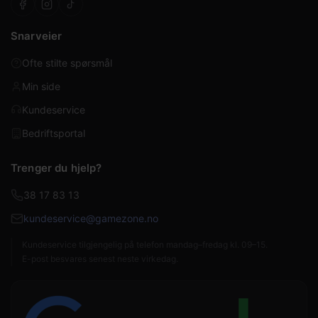
Snarveier
Ofte stilte spørsmål
Min side
Kundeservice
Bedriftsportal
Trenger du hjelp?
38 17 83 13
kundeservice@gamezone.no
Kundeservice tilgjengelig på telefon mandag–fredag kl. 09–15.
E-post besvares senest neste virkedag.