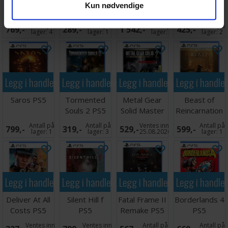
Kun nødvendige
Solid Delta
Gun PS5
Super Deluxe
Console
PS5
Edition PS5
Edition PS5
Antall på
Antall på
Antall på
Antall på
769,-
289,-
1 542,-
425,-
lager:
4
lager:
1
lager:
2
lager:
2
Legg i handlekurven
Legg i handlekurven
Legg i handlekurven
Legg i handle
Saros PS5
Tormented
Metal Gear
Beast of
Souls 2 PS5
Solid Master
Reincarnation
Coll V2 PS5
Deluxe Ed
Antall på
Antall på
Ventes inn
Antall på
799,-
319,-
529,-
599,-
PS5
lager:
1
lager:
3
25.08.2026
lager:
1
Legg i handlekurven
Legg i handlekurven
Legg i handlekurven
Legg i handle
Deliver At All
Silent Hill f
Fatal Frame II
Borderlands 4
Costs PS5
PS5
Remake PS5
PS5
Ventes inn
Ventes inn
Antall på
Antall på