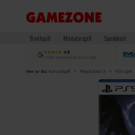
Brettspill
Miniatyrspill
Samlekort
4.8
2 300+ anmeldelser på Google
Her er du:
Konsollspill
>
PlayStation 5
>
PS5 Spill