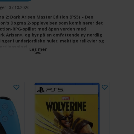
ager
07.10.2026
 2: Dark Arisen Master Edition (PS5) – Den
agon's Dogma 2-opplevelsen som kombinerer det
action-RPG-spillet med åpen verden med
rk Arisen», og byr på en omfattende ny nordlig
inger i underjordiske huler, mektige relikvier og
ertilpasning!
Les mer
2 satte en ny standard for frihet i action-RPG-er med
ga spillerne enestående kontroll over alle aspekter av
 utseendet til Arisen-figuren og valg av yrke til
 av gruppen og hvordan de takler hver situasjon
Dark Arisen»-utvidelsen bygger videre på dette
n reise til den lenge forlatte nordlige regionen Norgan,
seg sammen med den gåtefulle Eir for å avdekke
il den udødelige Fallen Dragon. Glemte relikvier som
m hele utvidelsen låser opp kraftige nye våpen og
tolv «Lost Rites»-fangehullsutfordringer designet av
r Arisens evner til det ytterste, samtidig som de gir
ent utstyr som en gang tilhørte tidligere Arisen-figurer.
i karakterskaperen, inkludert flere frisyrer og