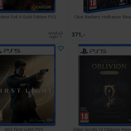
Dragon's Dogma
PS5 den 9. okt
dent Evil 4 Gold Edition PS5
Clive Barkers Hellraiser Rev
371,-
Antall på
lager:
1
007 First Light PS5
Elder Scrolls IV Oblivion Re