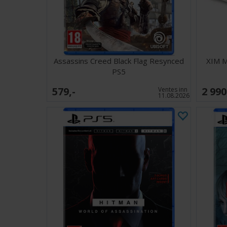
Assassins Creed Black Flag Resynced
XIM M
PS5
579,-
2 990
Ventes inn
11.08.2026