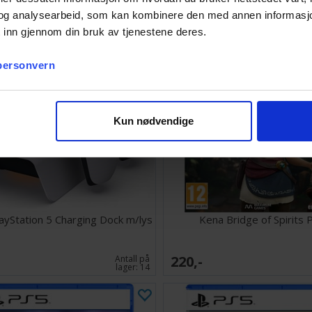
og analysearbeid, som kan kombinere den med annen informasjon d
 inn gjennom din bruk av tjenestene deres.
 personvern
Kun nødvendige
ayStation 5 Charging Dock m/lys
Kena Bridge of Spirits 
220,-
Antall på
lager:
14