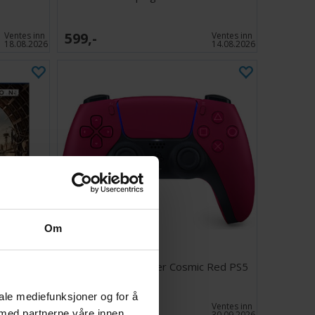
599,-
Ventes inn
Ventes inn
18.08.2026
14.08.2026
Om
tion PS5
DualSense Controller Cosmic Red PS5
iale mediefunksjoner og for å
799,-
Antall på
Ventes inn
 med partnerne våre innen
lager:
2
30.09.2026