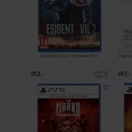
Resident Evil 2 Remake PS5
PlaySt
252,-
267,-
Antall på
lager:
3