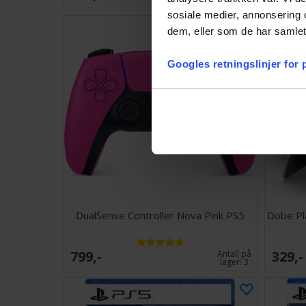
sosiale medier, annonsering 
dem, eller som de har samlet
Googles retningslinjer for
DualSense Controller Nova Pink PS5
Dobe Pl
799,-
329,-
Antall på
lager:
3