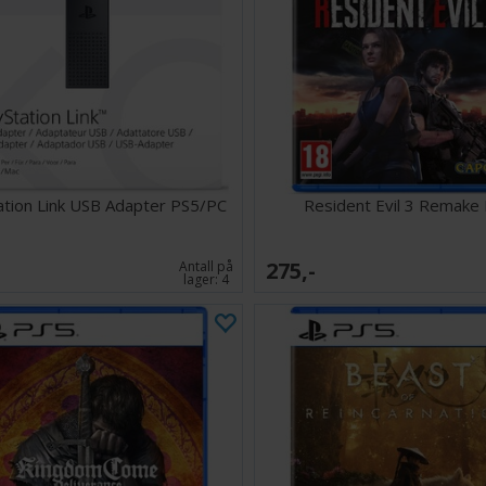
ation Link USB Adapter PS5/PC
Resident Evil 3 Remake
275,-
Antall på
lager:
4