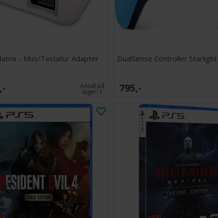
tatoveringer, fu
Dragon’s Dogma
Hele Drag
komplette
Dark Arise
atrix - Mus/Tastatur Adapter
DualSense Controller Starligh
avdekke h
sammen m
Glemte rel
,-
795,-
Antall på
våpen og f
lager:
1
12 Lost Ri
ferdighets
Nye alterna
frisyrer o
Dyp frihet
yrke, samm
enhver sit
Master Edition 
Dogma 2 på, og 
betydelig utvide
fremgang i én sa