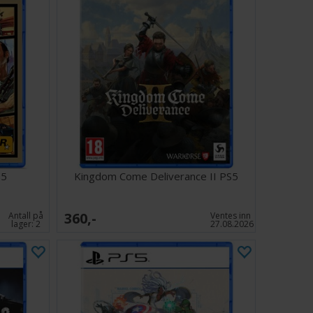
S5
Kingdom Come Deliverance II PS5
360,-
Antall på
Ventes inn
lager:
2
27.08.2026