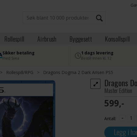
Ga
Rollespill
Airbrush
Byggesett
Konsollspill
Sikker betaling
1 dags levering
med Svea
Bestill innen kl. 12
>
Rollespill/RPG
>
Dragons Dogma 2 Dark Arisen PS5
Dragons Do
Master Edition
599,-
-
Antall:
Legg i ha