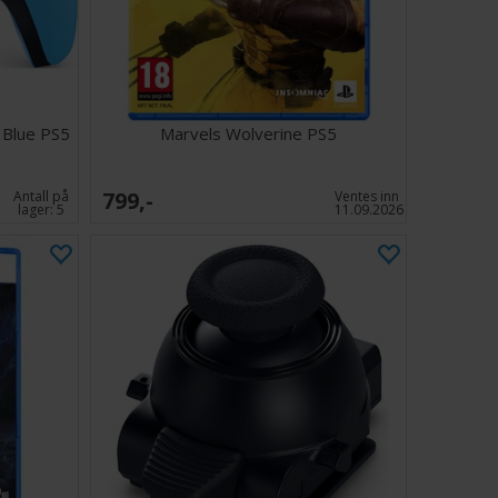
llender en utvidelse som utdyper alle aspekter av
 2-opplevelsen.
on's Dogma 2-basen er inkludert sammen med den
 Dark Arisen-utvidelsen
n tar Arisen med til den nordlige regionen Norgan for å
t Blue PS5
Marvels Wolverine PS5
emmelighetene til den udødelige Fallen Dragon
ed Eir
ikvier spredt over hele Norgan låser opp kraftige nye
799,-
Antall på
Ventes inn
erdigheter når de vurderes
lager:
5
11.09.2026
tes-dungeonutfordringer designet av Pathfinder byr på
prøver og belønninger i form av sjeldent utstyr
tiver i karakterverktøyet er lagt til, inkludert flere
g tatoveringer
 i et åpent action-RPG-univers som omfatter valg av
ensetning av gruppen og spillerdrevne tilnærminger til
uasjon
er den mest komplette måten å oppleve Dragon's
kombinerer det omfattende hovedspillet med en
lse som legger til en ny region, nye utfordringer og ny
mlet, definitiv pakke for PS5.