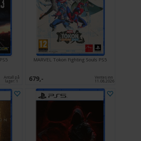
 PS5
MARVEL Tokon Fighting Souls PS5
679,-
Antall på
Ventes inn
lager:
1
11.08.2026