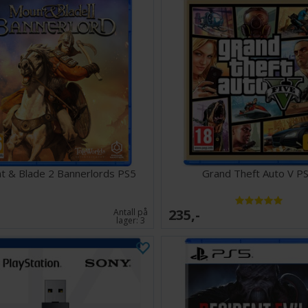
t & Blade 2 Bannerlords PS5
Grand Theft Auto V P
235,-
Antall på
lager:
3