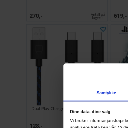
270,-
619,-
Antall på
lager:
1
Samtykke
Dual Play Charge Cable 3 meter PS5
Final Fa
Dine data, dine valg
Vi bruker informasjonskapsler
128,-
310,-
Antall på
analysere trafikken vår. Vi 
lager:
2