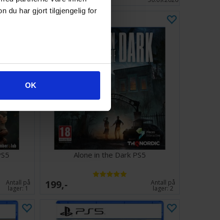
u har gjort tilgjengelig for
OK
PS5
Alone in the Dark PS5
199,-
Antall på
Antall på
lager:
1
lager:
2