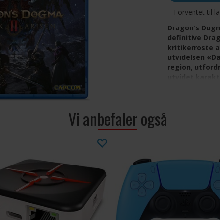
Forventet til l
Dragon's Dogma
definitive Dr
kritikerroste 
utvidelsen «Da
region, utfordr
utvidet karakt
Dragon's Dogma 
åpen verden, og 
Vi anbefaler også
opplevelsen – fra
sammensetningen
verden byr på. «
grunnlaget med e
der Arisen slår 
hemmelighetene t
avdekkes gjenno
ferdigheter, og 
Pathfinder presse
tilgang til sjeld
Nye alternativer 