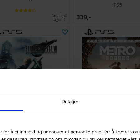
PS5
339,-
Antall på
lager:
1
Detaljer
ntasy VII Remake Intergrade PS5
Metro Exodus Complete Edi
 for å gi innhold og annonser et personlig preg, for å levere sos
217,-
Ventes inn
deler dessuten informasjon om hvordan du bruker nettstedet vårt,
27.08.2026