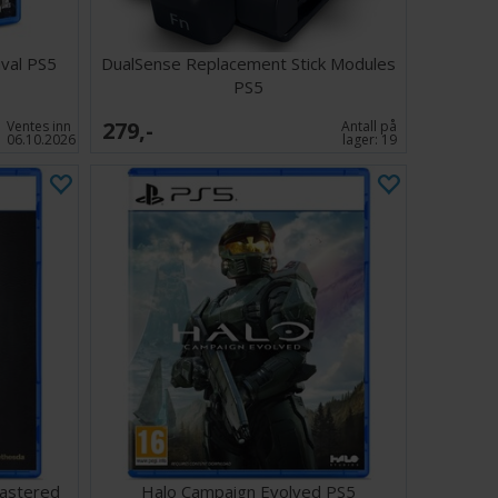
 2: Dark Arisen Master Edition lanseres til
ober 2026.
ival PS5
DualSense Replacement Stick Modules
PS5
279,-
Ventes inn
Antall på
06.10.2026
lager:
19
mastered
Halo Campaign Evolved PS5