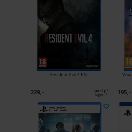
Resident Evil 4 PS5
Moun
229,-
195,-
Antall på
lager:
4