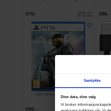
310,-
286,-
Ventes inn
26.08.2026
Samtykke
Halo Campaign Evolved PS5
Dual 
Dine data, dine valg
Vi bruker informasjonskapsler
599,-
128,-
Ventes inn
analysere trafikken vår. Vi 
14.08.2026