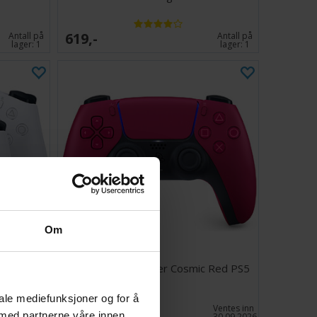
619,-
Antall på
Antall på
lager:
1
lager:
1
Om
ck PS5
DualSense Controller Cosmic Red PS5
iale mediefunksjoner og for å
799,-
Antall på
Ventes inn
 med partnerne våre innen
lager:
2
30.09.2026