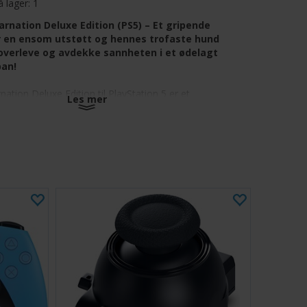
å lager:
1
arnation Deluxe Edition (PS5) – Et gripende
r en ensom utstøtt og hennes trofaste hund
overleve og avdekke sannheten i et ødelagt
pan!
nation Deluxe Edition til PlayStation 5 er et
Les mer
ction-RPG som utspiller seg i en postapokalyptisk
n, der menneskehetens skjebne hviler på båndet mellom
følgesvenn Koo. Ved å blande følelsesladet
ng med dynamisk kamp utforsker spillerne en foranderlig
et og forfall, samtidig som de tilpasser spillestilen sin
ter, utstyr og kraftige evner oppnådd fra beseirede
 med to karakterer som kombinerer action og taktiske
 tilpasning med ferdighetstrær, utstyr og åndesteiner
kt postapokalyptisk Japan med miljøer i stadig endring
det fortelling med vennskap, overlevelse og mystikk i
-kamper der du erobrer krefter for å bli sterkere