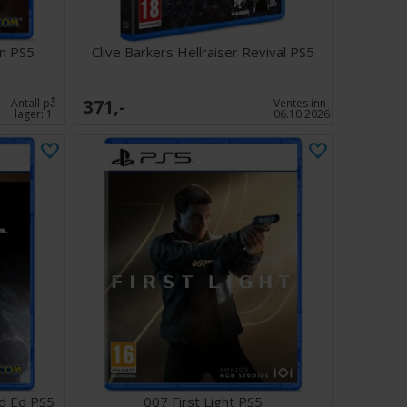
on PS5
Clive Barkers Hellraiser Revival PS5
371,-
Antall på
Ventes inn
lager:
1
06.10.2026
ld Ed PS5
007 First Light PS5