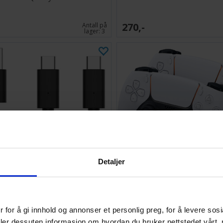
270,-
Antall på
lager:
3
Detaljer
Play Charge Cable 3 meter PS5
PlayStation 5 Charging Do
 for å gi innhold og annonser et personlig preg, for å levere sos
329,-
Antall på
deler dessuten informasjon om hvordan du bruker nettstedet vårt,
lager:
2