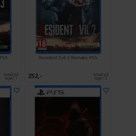
 PS5
Resident Evil 2 Remake PS5
252,-
Antall på
Antall på
lager:
1
lager:
3