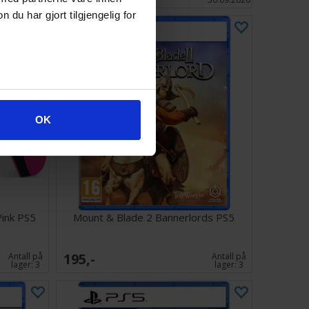
u har gjort tilgjengelig for
OK
Pink PS5
Mount & Blade 2 Bannerlords PS5
195,-
Antall på
Antall på
lager:
3
lager:
3