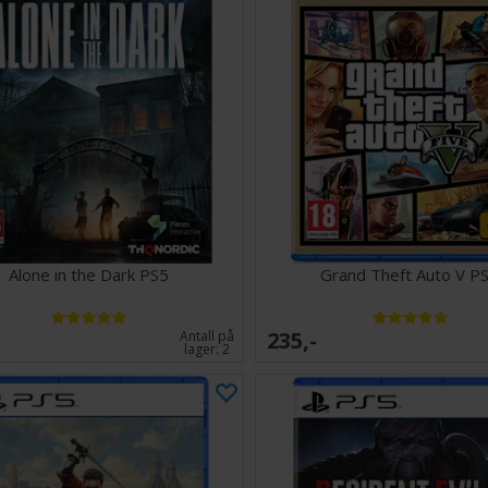
Alone in the Dark PS5
Grand Theft Auto V P
235,-
Antall på
lager:
2