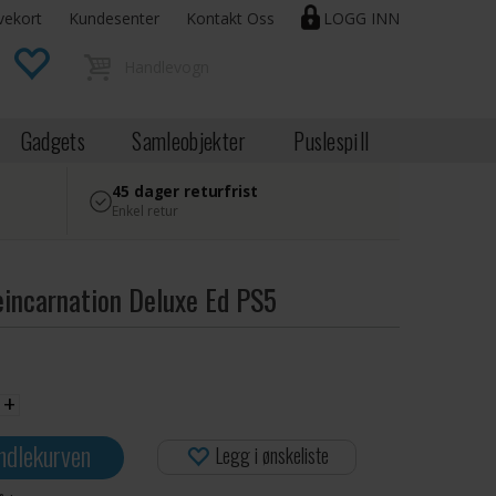
vekort
Kundesenter
Kontakt Oss
LOGG INN
Gadgets
Samleobjekter
Puslespill
45 dager returfrist
Enkel retur
eincarnation Deluxe Ed PS5
+
ndlekurven
Legg i ønskeliste