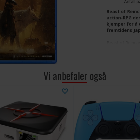
Antall p
Beast of Reinc
action-RPG de
kjemper for å 
fremtidens Ja
Beast of Reincar
historiedrevet a
versjon av Japa
Emma og hennes 
historiefortelli
Vi anbefaler også
verden av skjønnh
gjennom ferdighe
fiender.
Unik kamp
elementer
Omfattende
Et vidstra
Følelsesla
sentrum
Episk boss