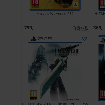
Marvels Wolverine PS5
HITMA
799,-
369,-
Ventes inn
11.09.2026
Final Fantasy VII Remake Intergrade PS5