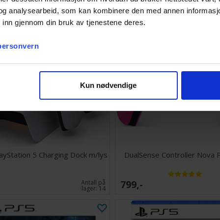
og analysearbeid, som kan kombinere den med annen informasjon d
 inn gjennom din bruk av tjenestene deres.
 personvern
Kun nødvendige
ayStation 5 Charging Dock m/lys
DualSense Controller Nova 
799,-
Antall på
lager:
14