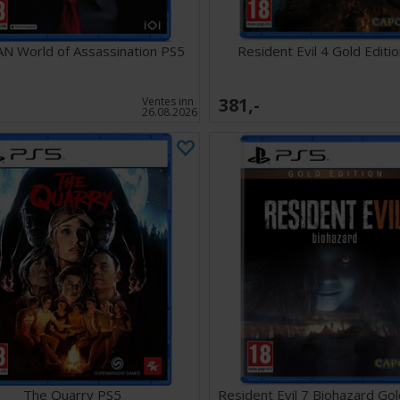
N World of Assassination PS5
Resident Evil 4 Gold Editi
381,-
Ventes inn
26.08.2026
The Quarry PS5
Resident Evil 7 Biohazard Go