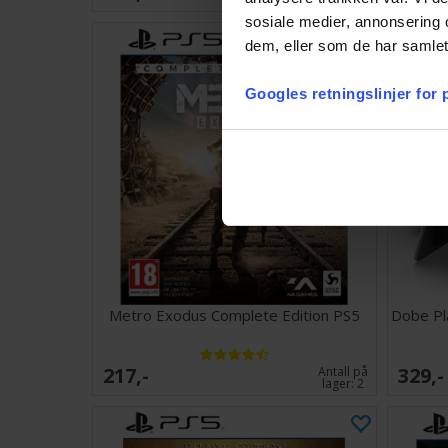
sosiale medier, annonsering 
dem, eller som de har samlet
Googles retningslinjer for
Metro Exodus Complete Edition PS5
Dobe Pl
217,-
329,-
Antall på
lager:
2