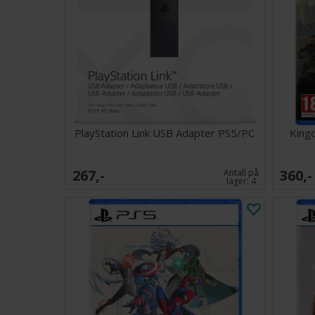
PlayStation Link USB Adapter PS5/PC
King
267,-
360,-
Antall på
lager:
4