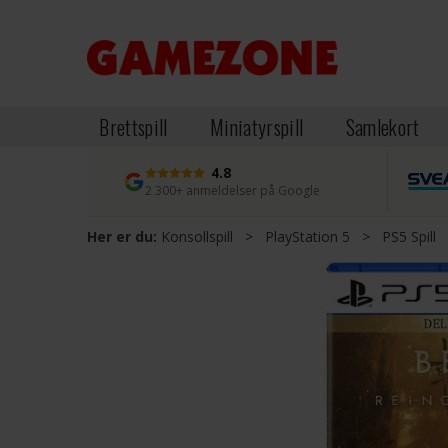
Brettspill
Miniatyrspill
Samlekort
4.8
2 300+ anmeldelser på Google
Her er du:
Konsollspill
>
PlayStation 5
>
PS5 Spill