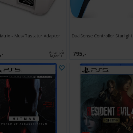
Deluxe Edition be
inkludert svart 
Emma, det krafti
et utvalg av grø
blanding av fart
atrix - Mus/Tastatur Adapter
DualSense Controller Starligh
historie tilbyr 
opplevelse.
,-
795,-
Antall på
lager:
1
Beast of Reinca
august 2026.