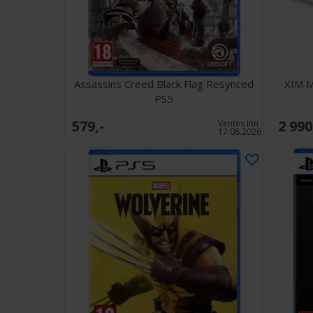
Assassins Creed Black Flag Resynced
XIM M
PS5
579,-
2 990
Ventes inn
17.08.2026