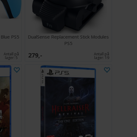
riker opplevelsen din med eksklusivt innhold i spillet,
og brun Shiba-skinn for Koo, «Oni’s Hat»-kosmetikk for
ge «Big Dipper»-sverdet, 100 000 Amber i spillvaluta og
nnsaksplanter som støtter eventyret ditt. Med sin
sfylt kamp, rik verdensbygging og en dypt personlig
t Blue PS5
DualSense Replacement Stick Modules
Beast of Reincarnation en minneverdig og oppslukende
PS5
279,-
Antall på
Antall på
lager:
5
lager:
19
rnation Deluxe Edition lanseres til PS5 den 4.