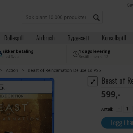
Ga
Rollespill
Airbrush
Byggesett
Konsollspill
Sikker betaling
1 dags levering
med Svea
Bestill innen kl. 12
>
Action
>
Beast of Reincarnation Deluxe Ed PS5
Beast of R
599,-
-
Antall:
Legg i ha