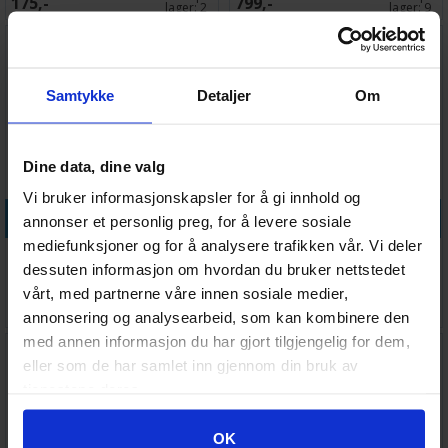
175,-
799,-
lager:
2
lager:
9
Samtykke
Detaljer
Om
Dine data, dine valg
Vi bruker informasjonskapsler for å gi innhold og
Legg i handlekurven
Legg i handlekurven
annonser et personlig preg, for å levere sosiale
mediefunksjoner og for å analysere trafikken vår. Vi deler
Lost Judgment PS5
Assassins Creed Mirage PS5
dessuten informasjon om hvordan du bruker nettstedet
vårt, med partnerne våre innen sosiale medier,
Antall på
Antall på
225,-
229,-
lager:
2
lager:
1
annonsering og analysearbeid, som kan kombinere den
med annen informasjon du har gjort tilgjengelig for dem,
eller som de har samlet inn gjennom din bruk av
tjenestene deres.
Googles retningslinjer for personvern
OK