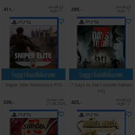
Antall på
Antall på
411,-
289,-
lager:
1
lager:
1
Legg i handlekurven
Legg i handlekurven
Sniper Elite Resistance PS5
7 Days to Die Console Edition
PS5
Ventes inn
Antall på
509,-
425,-
27.08.2026
lager:
2