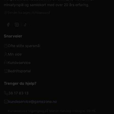
miniatyrspill og samlekort med over 20 års erfaring.
Sender fra lager i Kristiansand
Snarveier
Ofte stilte spørsmål
Min side
Kundeservice
Bedriftsportal
Trenger du hjelp?
38 17 83 13
kundeservice@gamezone.no
Kundeservice tilgjengelig på telefon mandag–fredag kl. 09–15.