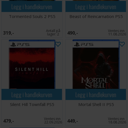
Legg i handlekurven
Legg i handlekurven
Tormented Souls 2 PS5
Beast of Reincarnation PS5
Antall på
Ventes inn
319,-
490,-
lager:
2
11.08.2026
Legg i handlekurven
Legg i handlekurven
Silent Hill Townfall PS5
Mortal Shell II PS5
Ventes inn
Ventes inn
479,-
449,-
22.09.2026
18.08.2026