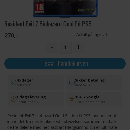
Resident Evil 7 Biohazard Gold Ed PS5
270,-
Antall på lager:
1
-
+
Legg i handlekurven
45 dager
Sikker betaling
returfrist
med SVEA
1 dags levering
★ 4.8 Google
Bestill innen kl. 12
2 300+ anmeldelser
Resident Evil 7 biohazard Gold Edition til PS5 inneholder alt
innholdet fra den kritikerroste utgivelsen sammen med alle
de tre delene med nedlastbart tilleggsinnhold, i en ultimate