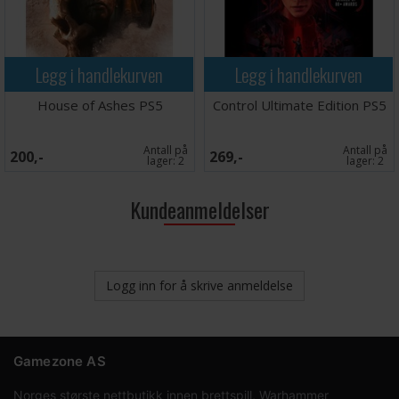
Legg i handlekurven
Legg i handlekurven
House of Ashes PS5
Control Ultimate Edition PS5
Antall på
Antall på
200,-
269,-
lager:
2
lager:
2
Kundeanmeldelser
Logg inn for å skrive anmeldelse
Gamezone AS
Norges største nettbutikk innen brettspill, Warhammer