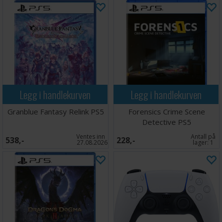
Legg i handlekurven
Legg i handlekurven
Granblue Fantasy Relink PS5
Forensics Crime Scene
Detective PS5
Ventes inn
Antall på
538,-
228,-
27.08.2026
lager:
1