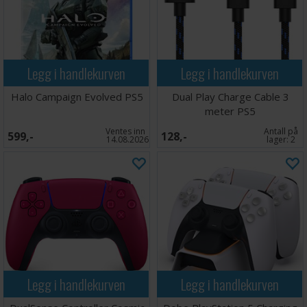
Legg i handlekurven
Legg i handlekurven
Halo Campaign Evolved PS5
Dual Play Charge Cable 3
meter PS5
Ventes inn
Antall på
599,-
128,-
14.08.2026
lager:
2
Legg i handlekurven
Legg i handlekurven