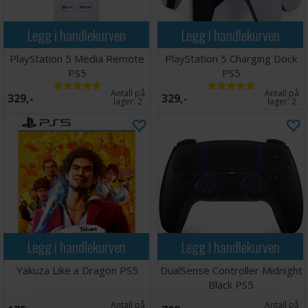
Legg i handlekurven
Legg i handlekurven
PlayStation 5 Media Remote
PlayStation 5 Charging Dock
PS5
PS5
Antall på
Antall på
329,-
329,-
lager:
2
lager:
2
Legg i handlekurven
Legg i handlekurven
Yakuza Like a Dragon PS5
DualSense Controller Midnight
Black PS5
Antall på
Antall på