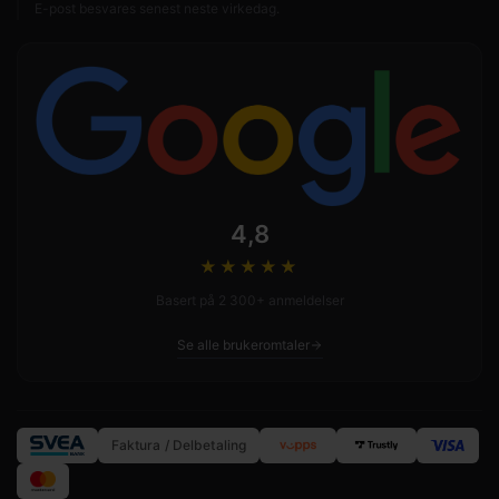
E-post besvares senest neste virkedag.
4,8
★★★★
★
Basert på 2 300+ anmeldelser
Se alle brukeromtaler
Faktura / Delbetaling