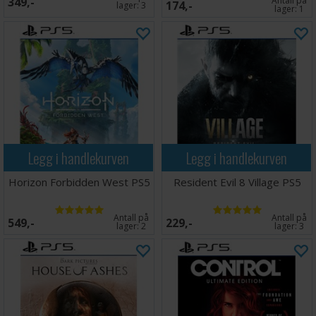
349,-
Antall på
174,-
lager:
3
lager:
1
Legg i handlekurven
Legg i handlekurven
Horizon Forbidden West PS5
Resident Evil 8 Village PS5
Antall på
Antall på
549,-
229,-
lager:
2
lager:
3