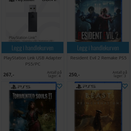
Legg i handlekurven
Legg i handlekurven
PlayStation Link USB Adapter
Resident Evil 2 Remake PS5
PS5/PC
Antall på
Antall på
267,-
250,-
lager:
4
lager:
3