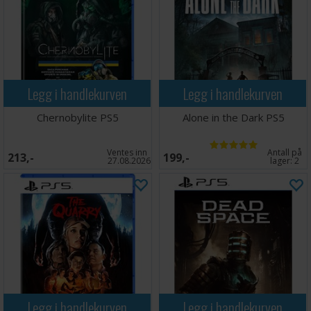
Legg i handlekurven
Legg i handlekurven
Chernobylite PS5
Alone in the Dark PS5
Ventes inn
Antall på
213,-
199,-
27.08.2026
lager:
2
Legg i handlekurven
Legg i handlekurven