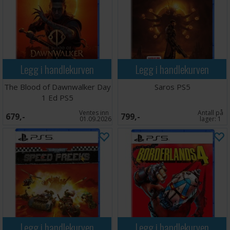
Legg i handlekurven
Legg i handlekurven
The Blood of Dawnwalker Day
Saros PS5
1 Ed PS5
Ventes inn
Antall på
679,-
799,-
01.09.2026
lager:
1
Legg i handlekurven
Legg i handlekurven