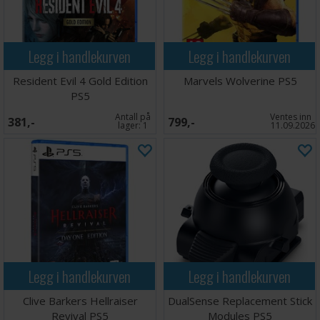
Legg i handlekurven
Legg i handlekurven
Resident Evil 4 Gold Edition
Marvels Wolverine PS5
PS5
Antall på
Ventes inn
381,-
799,-
lager:
1
11.09.2026
Legg i handlekurven
Legg i handlekurven
Clive Barkers Hellraiser
DualSense Replacement Stick
Revival PS5
Modules PS5