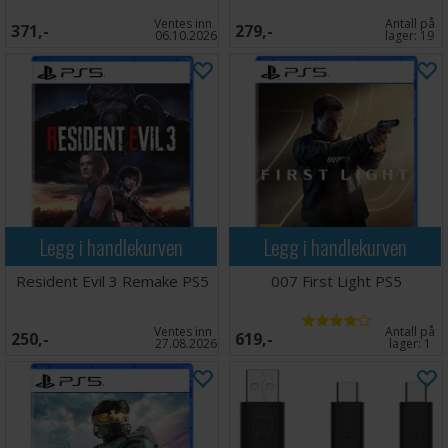
Ventes inn
Antall på
371,-
279,-
06.10.2026
lager:
19
Legg i handlekurven
Legg i handlekurven
Resident Evil 3 Remake PS5
007 First Light PS5
Ventes inn
Antall på
250,-
619,-
27.08.2026
lager:
1