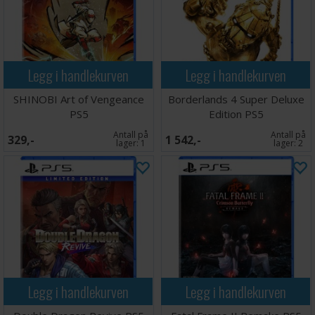
Legg i handlekurven
Legg i handlekurven
SHINOBI Art of Vengeance
Borderlands 4 Super Deluxe
PS5
Edition PS5
Antall på
Antall på
329,-
1 542,-
lager:
1
lager:
2
Legg i handlekurven
Legg i handlekurven