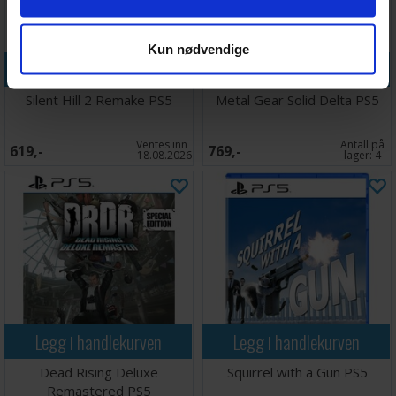
Kun nødvendige
Legg i handlekurven
Legg i handlekurven
Silent Hill 2 Remake PS5
Metal Gear Solid Delta PS5
Ventes inn
Antall på
619,-
769,-
18.08.2026
lager:
4
Legg i handlekurven
Legg i handlekurven
Dead Rising Deluxe
Squirrel with a Gun PS5
Remastered PS5