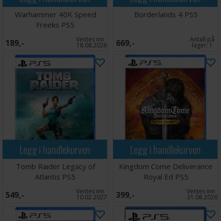
Warhammer 40K Speed
Borderlands 4 PS5
Freeks PS5
Ventes inn
Antall på
189,-
669,-
18.08.2026
lager:
1
Legg i handlekurven
Legg i handlekurven
Tomb Raider Legacy of
Kingdom Come Deliverance
Atlantis PS5
Royal Ed PS5
Ventes inn
Ventes inn
549,-
399,-
10.02.2027
31.08.2026