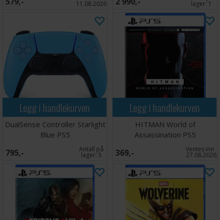
579,-
2 990,-
End of Zoe – Spill som et tidligere usett medlem av
11.08.2026
lager:
1
Baker-familien i et sjokkartet tilskudd til familiesagaen.
Delta i nærkamper mot nye fiender, lag nye
gjenstander og utforsk nye områder.
Resident Evil 7 Biohazard Gold Edition lanseres til PS5
13. desember 2024.
Legg i handlekurven
Legg i handlekurven
DualSense Controller Starlight
HITMAN World of
Blue PS5
Assassination PS5
Antall på
Ventes inn
795,-
369,-
lager:
5
27.08.2026