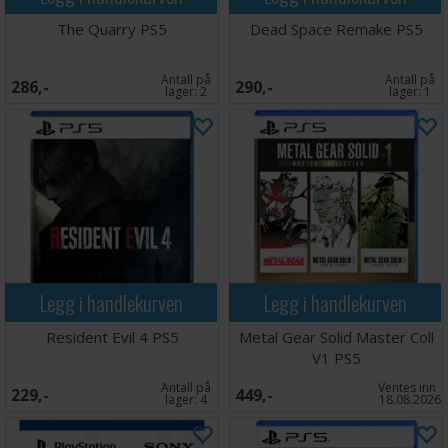
The Quarry PS5
Dead Space Remake PS5
Antall på
Antall på
286,-
290,-
lager:
2
lager:
1
Legg i handlekurven
Legg i handlekurven
Resident Evil 4 PS5
Metal Gear Solid Master Coll
V1 PS5
Antall på
Ventes inn
229,-
449,-
lager:
4
18.08.2026