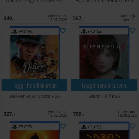
Double Dragon Revive PS5
Fatal Frame II Remake PS5
Ventes inn
Antall på
349,-
567,-
18.08.2026
lager:
2
Legg i handlekurven
Legg i handlekurven
Deliver At All Costs PS5
Silent Hill f PS5
Ventes inn
Ventes inn
327,-
799,-
18.08.2026
18.08.2026