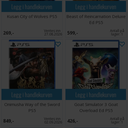
Legg i handlekurven
Legg i handlekurven
Kusan City of Wolves PS5
Beast of Reincarnation Deluxe
Ed PS5
Ventes inn
Antall på
269,-
599,-
27.08.2026
lager:
1
Legg i handlekurven
Legg i handlekurven
Onimusha Way of the Sword
Goat Simulator 3 Goat
PS5
Overload Ed PS5
Ventes inn
Antall på
849,-
426,-
02.09.2026
lager:
1