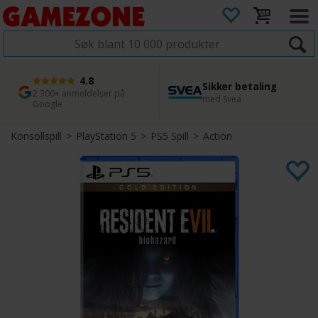
4.8
Sikker betaling
1 dags levering
45 dager returfrist
2 300+ anmeldelser på
med Svea
Bestill innen kl. 12
Enkel retur
Google
Konsollspill
>
PlayStation 5
>
PS5 Spill
>
Action