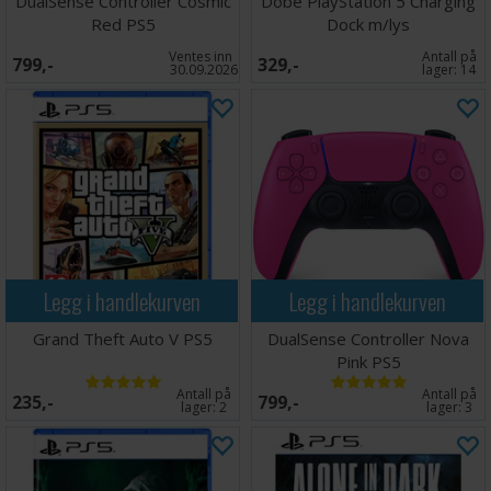
DualSense Controller Cosmic
Dobe PlayStation 5 Charging
Red PS5
Dock m/lys
Ventes inn
Antall på
799,-
329,-
30.09.2026
lager:
14
Legg i handlekurven
Legg i handlekurven
Grand Theft Auto V PS5
DualSense Controller Nova
Pink PS5
Antall på
Antall på
235,-
799,-
lager:
2
lager:
3