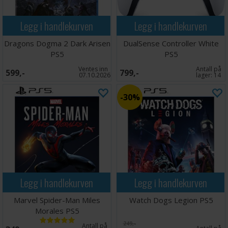
Legg i handlekurven
Legg i handlekurven
Dragons Dogma 2 Dark Arisen
DualSense Controller White
PS5
PS5
Ventes inn
Antall på
599,-
799,-
07.10.2026
lager:
14
30%
Legg i handlekurven
Legg i handlekurven
Marvel Spider-Man Miles
Watch Dogs Legion PS5
Morales PS5
249,-
Antall på