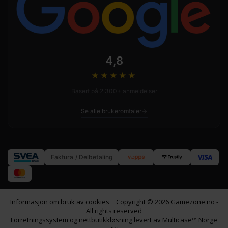
4,8
★★★★
★
Basert på 2 300+ anmeldelser
Se alle brukeromtaler
Faktura / Delbetaling
Informasjon om bruk av cookies
Copyright © 2026 Gamezone.no -
All rights reserved
Forretningssystem
og
nettbutikkløsning
levert av
Multicase™ Norge