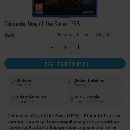
Onimusha Way of the Sword PS5
849,-
Forventet til lager
02.09.2026
-
+
Legg i handlekurven
45 dager
Sikker betaling
returfrist
med SVEA
1 dags levering
★ 4.8 Google
Bestill innen kl. 12
2 300+ anmeldelser
Onimusha: Way of the Sword (PS5) – Et mørkt fantasy-
samurai-actionspill som utspiller seg i et av ondskap
forvrengt Kyoto fra Edo-perioden, og som markerer