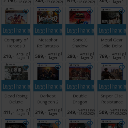
2 190,-
349,-
619,-
309,-
Heroes PS5
18.08.2026
27.08.2026
18.08.2026
lager:
1
Legg i handlekurven
Legg i handlekurven
Legg i handlekurven
Legg i handle
Company of
Metaphor
Sonic X
Metal Gear
Heroes 3
ReFantazio
Shadow
Solid Delta
Console
PS5
Generations
PS5
Antall på
Antall på
Antall på
Antall på
210,-
589,-
280,-
769,-
Edition PS5
PS5
lager:
1
lager:
1
lager:
2
lager:
4
Legg i handlekurven
Legg i handlekurven
Legg i handlekurven
Legg i handle
Dead Rising
Darkest
Double
Sniper Elite
Deluxe
Dungeon 2
Dragon
Resistance
Remastered
PS5
Revive PS5
PS5
Antall på
Antall på
Ventes inn
Ventes inn
411,-
319,-
349,-
509,-
PS5
lager:
1
lager:
1
18.08.2026
27.08.202