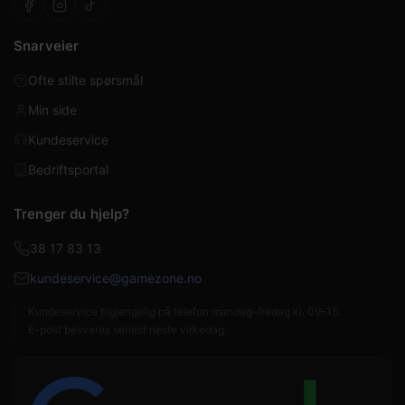
Snarveier
Ofte stilte spørsmål
Min side
Kundeservice
Bedriftsportal
Trenger du hjelp?
38 17 83 13
kundeservice@gamezone.no
Kundeservice tilgjengelig på telefon mandag–fredag kl. 09–15.
E-post besvares senest neste virkedag.