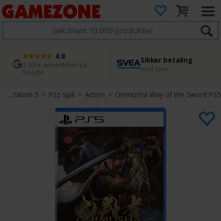
4.8
Sikker betaling
1 dags levering
45 dager returfrist
2 300+ anmeldelser på
med Svea
Bestill innen kl. 12
Enkel retur
Google
PlayStation 5
>
PS5 Spill
>
Action
>
Onimusha Way of the Sword PS5