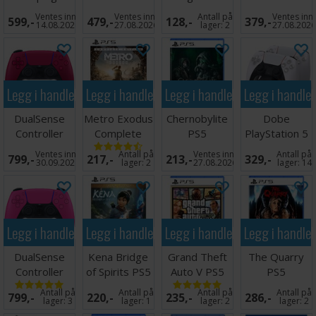
sjelsoppslukende kampmekanikk og et av spillverdenens
Evolved PS5
3 meter PS5
Intergrade
Ventes inn
Ventes inn
Antall på
Ventes inn
mest stemningsfulle miljøer gjør dette til en av de mest
599,-
479,-
128,-
379,-
PS5
14.08.2026
27.08.2026
lager:
2
27.08.202
spennende actionutgivelsene på horisonten for PS5.
Onimusha: Way of the Sword lanseres til PS5 den 4.
september 2026.
Legg i handlekurven
Legg i handlekurven
Legg i handlekurven
Legg i handle
DualSense
Metro Exodus
Chernobylite
Dobe
Controller
Complete
PS5
PlayStation 5
Cosmic Red
Edition PS5
Charging Dock
Ventes inn
Antall på
Ventes inn
Antall på
799,-
217,-
213,-
329,-
PS5
m/lys
30.09.2026
lager:
2
27.08.2026
lager:
14
Legg i handlekurven
Legg i handlekurven
Legg i handlekurven
Legg i handle
DualSense
Kena Bridge
Grand Theft
The Quarry
Controller
of Spirits PS5
Auto V PS5
PS5
Nova Pink PS5
Antall på
Antall på
Antall på
Antall på
799,-
220,-
235,-
286,-
lager:
3
lager:
1
lager:
2
lager:
2