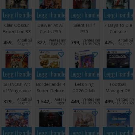
Legg i handlekurven
Legg i handlekurven
Legg i handlekurven
Legg i handle
Clair Obscur
Deliver At All
Silent Hill f
7 Days to Die
Expedition 33
Costs PS5
PS5
Console
PS5
Edition PS5
Antall på
Ventes inn
Ventes inn
Antall på
459,-
327,-
799,-
425,-
lager:
1
18.08.2026
18.08.2026
lager:
2
Legg i handlekurven
Legg i handlekurven
Legg i handlekurven
Legg i handle
SHINOBI Art
Borderlands 4
Lets Sing
Football
of Vengeance
Super Deluxe
2026 2 Mic
Manager 26
PS5
Edition PS5
Edition PS5
PS5
Antall på
Antall på
Ventes inn
Ventes inn
329,-
1 542,-
449,-
499,-
lager:
1
lager:
2
11.08.2026
18.08.202
Legg i handlekurven
Legg i handlekurven
Legg i handlekurven
Legg i handle