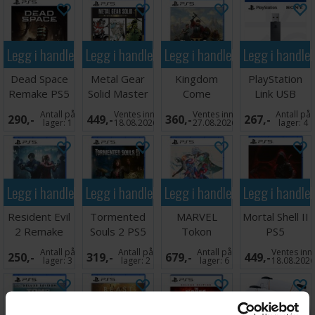
Legg i handlekurven
Legg i handlekurven
Legg i handlekurven
Legg i handle
Dead Space
Metal Gear
Kingdom
PlayStation
Remake PS5
Solid Master
Come
Link USB
Coll V1 PS5
Deliverance II
Adapter
Antall på
Ventes inn
Ventes inn
Antall på
290,-
449,-
360,-
267,-
PS5
PS5/PC
lager:
1
18.08.2026
27.08.2026
lager:
4
Legg i handlekurven
Legg i handlekurven
Legg i handlekurven
Legg i handle
Resident Evil
Tormented
MARVEL
Mortal Shell II
2 Remake
Souls 2 PS5
Tokon
PS5
PS5
Fighting Souls
Antall på
Antall på
Antall på
Ventes inn
250,-
319,-
679,-
449,-
PS5
lager:
3
lager:
2
lager:
6
18.08.202