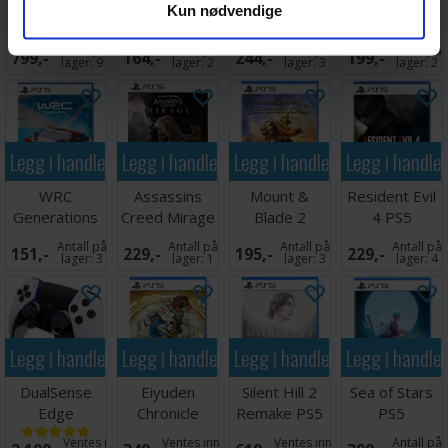
Kun nødvendige
Controller
PS5
Dark PS5
Midnight Black
Antall på
Antall på
Antall på
Antall på
799,-
164,-
244,-
199,-
PS5
lager:
9
lager:
2
lager:
3
lager:
2
Legg i handlekurven
Legg i handlekurven
Legg i handlekurven
Legg i handle
WRC
Assassins
Mount &
Resident Evil
Generations
Creed Mirage
Blade 2
4 PS5
PS5
PS5
Bannerlords
Antall på
Antall på
Antall på
Antall på
151,-
229,-
195,-
229,-
PS5
lager:
3
lager:
1
lager:
3
lager:
4
Legg i handlekurven
Legg i handlekurven
Legg i handlekurven
Legg i handle
DualSense
Eiyuden
Silent Hill 2
Sea of Stars
Edge
Chronicle
Remake PS5
PS5
Controller PS5
Hundred
Ventes inn
Ventes inn
Ventes inn
Antall på