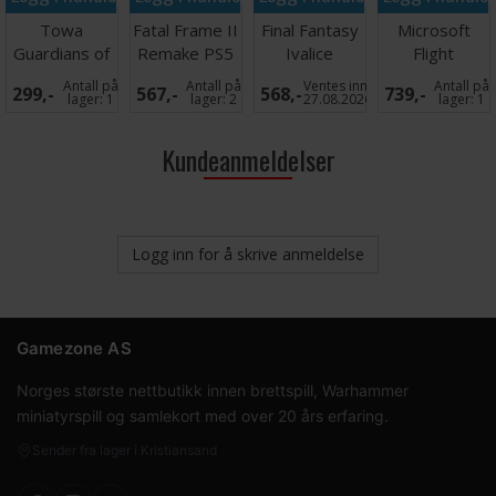
Towa
Fatal Frame II
Final Fantasy
Microsoft
Guardians of
Remake PS5
Ivalice
Flight
the Sacred
Chronicles
Simulator
Antall på
Antall på
Ventes inn
Antall på
299,-
567,-
568,-
739,-
Tree PS5
PS5
2024 PS5
lager:
1
lager:
2
27.08.2026
lager:
1
Kundeanmeldelser
Logg inn for å skrive anmeldelse
Gamezone AS
Norges største nettbutikk innen brettspill, Warhammer
miniatyrspill og samlekort med over 20 års erfaring.
Sender fra lager i Kristiansand