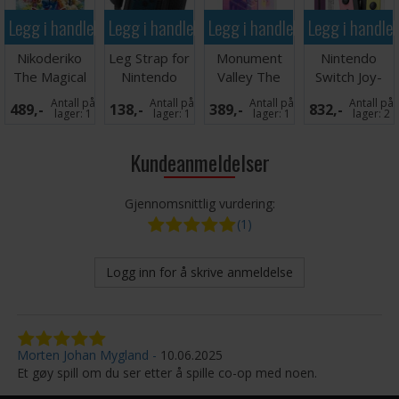
Legg i handlekurven
Legg i handlekurven
Legg i handlekurven
Legg i handle
Nikoderiko
Leg Strap for
Monument
Nintendo
The Magical
Nintendo
Valley The
Switch Joy-
World Switch
Switch
Trilogy Switch
Con Rosa/Gul
Antall på
Antall på
Antall på
Antall på
489,-
138,-
389,-
832,-
lager:
1
lager:
1
lager:
1
lager:
2
Kundeanmeldelser
Gjennomsnittlig vurdering:
(1)
Logg inn for å skrive anmeldelse
Morten Johan Mygland
10.06.2025
Et gøy spill om du ser etter å spille co-op med noen.