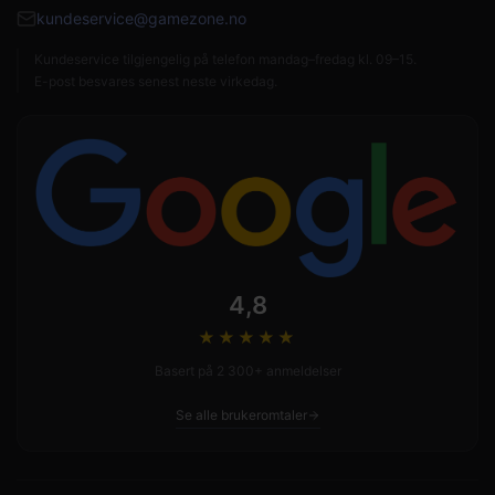
kundeservice@gamezone.no
Kundeservice tilgjengelig på telefon mandag–fredag kl. 09–15.
E-post besvares senest neste virkedag.
4,8
★★★★
★
Basert på 2 300+ anmeldelser
Se alle brukeromtaler