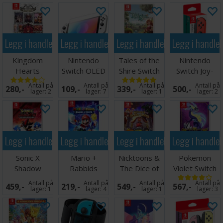
Legg i handlekurven
Legg i handlekurven
Legg i handlekurven
Legg i handle
Kingdom
Nintendo
Tales of the
Nintendo
Hearts
Switch OLED
Shire Switch
Switch Joy-
Melody of
Skjermbeskytter
Con Rød
Antall på
Antall på
Antall på
Antall på
280,-
109,-
339,-
500,-
Memory
Høyre
lager:
2
lager:
7
lager:
1
lager:
2
Switch
Legg i handlekurven
Legg i handlekurven
Legg i handlekurven
Legg i handle
Sonic X
Mario +
Nicktoons &
Pokemon
Shadow
Rabbids
The Dice of
Violet Switch
Generations
Sparks of
Destiny
Antall på
Antall på
Antall på
Antall på
459,-
219,-
549,-
567,-
Switch
Hope Switch
Switch
lager:
1
lager:
4
lager:
1
lager:
3