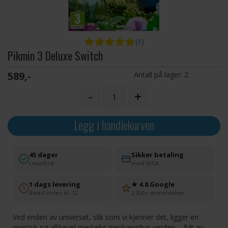
(1)
Pikmin 3 Deluxe Switch
589,-
Antall på lager:
2
-
+
Legg i handlekurven
45 dager
Sikker betaling
returfrist
med SVEA
1 dags levering
★ 4.8 Google
Bestill innen kl. 12
2 300+ anmeldelser
Ved enden av universet, slik som vi kjenner det, ligger en
mystisk og allikevel merkelig gjenkjennbar verden ... fylt av