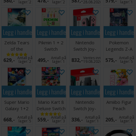
580,-
478,-
587,-
579,-
Venstre
lager:
2
lager:
2
28.08.2026
lager:
1
Legg i handlekurven
Legg i handlekurven
Legg i handlekurven
Legg i handle
Zelda Tears
Pikmin 1 + 2
Nintendo
Pokemon
of the
Switch
Switch Joy-
Legends Z-A
Kingdom
Con Pastel
Switch
Antall på
Antall på
Ventes inn
Antall på
629,-
495,-
832,-
575,-
Switch
Pink
lager:
2
lager:
1
19.08.2026
lager:
5
Legg i handlekurven
Legg i handlekurven
Legg i handlekurven
Legg i handle
Super Mario
Mario Kart 8
Nintendo
Amiibo Figur
Galaxy 1+2
Deluxe Switch
Switch Joy-
Peach
Switch
Con Charging
Antall på
Antall på
Antall på
Antall på
668,-
559,-
336,-
205,-
Grip
lager:
5
lager:
3
lager:
1
lager:
1