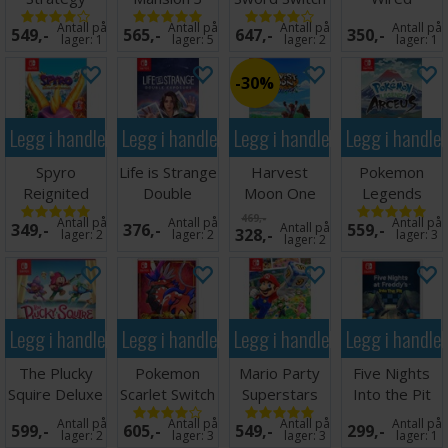
Switch
Switch
Controller
Antall på
Antall på
Antall på
Antall på
549,-
565,-
647,-
350,-
Nintendo
lager:
1
lager:
5
lager:
2
lager:
1
Switch
30%
Legg i handlekurven
Legg i handlekurven
Legg i handlekurven
Legg i handle
Spyro
Life is Strange
Harvest
Pokemon
Reignited
Double
Moon One
Legends
Trilogy Switch
Exposure
World Switch
Arceus Switch
469,-
Antall på
Antall på
Antall på
349,-
376,-
Antall på
559,-
328,-
Switch
lager:
2
lager:
2
lager:
3
lager:
2
Legg i handlekurven
Legg i handlekurven
Legg i handlekurven
Legg i handle
The Plucky
Pokemon
Mario Party
Five Nights
Squire Deluxe
Scarlet Switch
Superstars
Into the Pit
Edition Switch
Switch
Switch
Antall på
Antall på
Antall på
Antall på
599,-
605,-
549,-
299,-
lager:
2
lager:
3
lager:
3
lager:
1