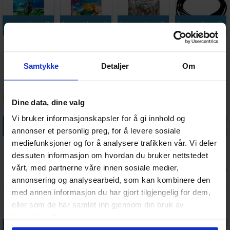
Legg i handlekurven
Legg i handlekurven
Legg i handlekurven
Legg i handle
Zelda Breath
Lego Worlds
Dragon Quest
Nintendo
of the Wild
Switch
XI S Definitive
Switch
Switch
Ed Switch
Ladekabel - 3
Samtykke
Detaljer
Om
Antall på
Antall på
Antall på
Antall på
639,-
249,-
475,-
88,-
meter
lager:
3
lager:
3
lager:
2
lager:
20+
30%
Dine data, dine valg
Vi bruker informasjonskapsler for å gi innhold og
Legg i handlekurven
Legg i handlekurven
Legg i handlekurven
Legg i handle
annonser et personlig preg, for å levere sosiale
mediefunksjoner og for å analysere trafikken vår. Vi deler
Nintendo
Ring Fit
Nintendo
Donkey Kong
Switch Joy-
Adventure
Switch Joy-
Tropical
dessuten informasjon om hvordan du bruker nettstedet
Con Controller
Switch
Con Kontroll
Freeze Switch
vårt, med partnerne våre innen sosiale medier,
159,-
Antall på
Antall på
Antall på
Antall på
749,-
799,-
599,-
111,-
Grip
Blå/Rød
lager:
2
lager:
1
lager:
2
lager:
2
annonsering og analysearbeid, som kan kombinere den
med annen informasjon du har gjort tilgjengelig for dem,
eller som de har samlet inn gjennom din bruk av
tjenestene deres.
Legg i handlekurven
Legg i handlekurven
Legg i handlekurven
Legg i handle