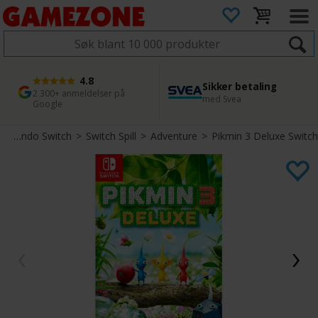
4.8
Sikker betaling
1 dags levering
45 dager returfrist
2 300+ anmeldelser på
med Svea
Bestill innen kl. 12
Enkel retur
Google
Nintendo Switch
>
Switch Spill
>
Adventure
>
Pikmin 3 Deluxe Switch