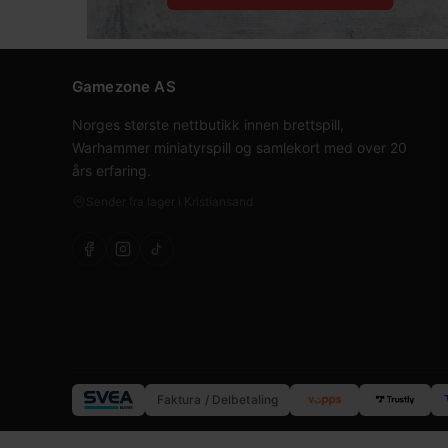
Gamezone AS
Norges største nettbutikk innen brettspill,
Warhammer miniatyrspill og samlekort med over 20
års erfaring.
Sender fra lager i Kristiansand
Faktura / Delbetaling