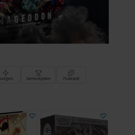
Gadgets
Samleobjekter
Puslespill