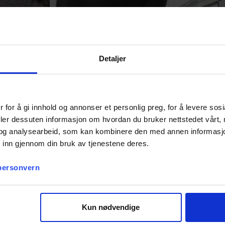
Detaljer
 Black ETB
Brook Pocket Auto Catch Light
Harder & Ste
202
799,-
2 789,-
Antall på
Antall på
lager:
9
lager:
20+
 for å gi innhold og annonser et personlig preg, for å levere sos
deler dessuten informasjon om hvordan du bruker nettstedet vårt,
og analysearbeid, som kan kombinere den med annen informasjon d
 inn gjennom din bruk av tjenestene deres.
 personvern
Kun nødvendige