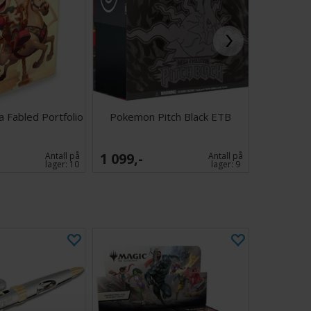
 Fabled Portfolio
Pokemon Pitch Black ETB
Halo Cam
1 099,-
599,-
Antall på
Antall på
lager:
10
lager:
9