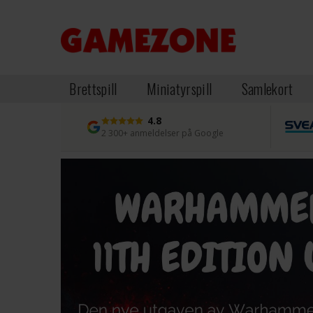
Brettspill
Miniatyrspill
Samlekort
4.8
2 300+ anmeldelser på Google