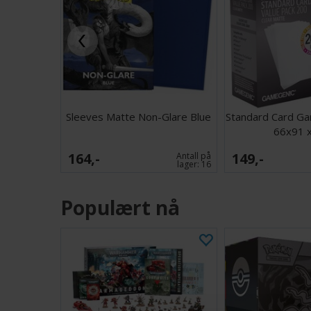
Sleeves Matte Non-Glare Blue
Standard Card Ga
66x91 
164,-
149,-
Antall på
lager:
16
Populært nå