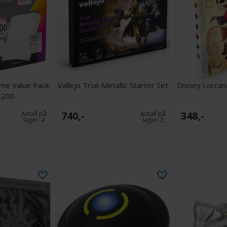
me Value Pack
Vallejo True Metallic Starter Set
Disney Lorcana
x200
740,-
348,-
Antall på
Antall på
lager:
4
lager:
2