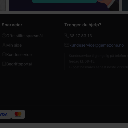
Snarveier
Trenger du hjelp?
Ofte stilte spørsmål
38 17 83 13
Min side
kundeservice@gamezone.no
Kundeservice
Kundeservice tilgjengelig på telefo
fredag kl. 09–15.
Bedriftsportal
E-post besvares senest neste virked