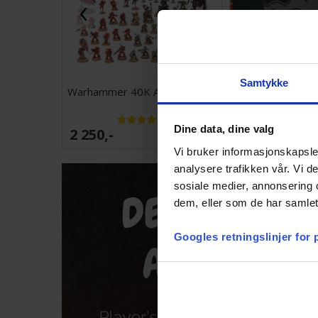
Samtykke
Warhammer 40K Armageddon
Pokemon Pitch
Dine data, dine valg
2 250,-
1 099,-
Antall på
lager:
20+
Vi bruker informasjonskapsler
analysere trafikken vår. Vi 
sosiale medier, annonsering 
dem, eller som de har samlet
Googles retningslinjer for