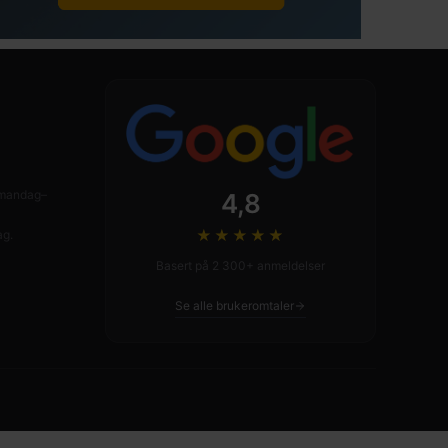
n mandag–
4,8
★★★★
★
ag.
Basert på 2 300+ anmeldelser
Se alle brukeromtaler