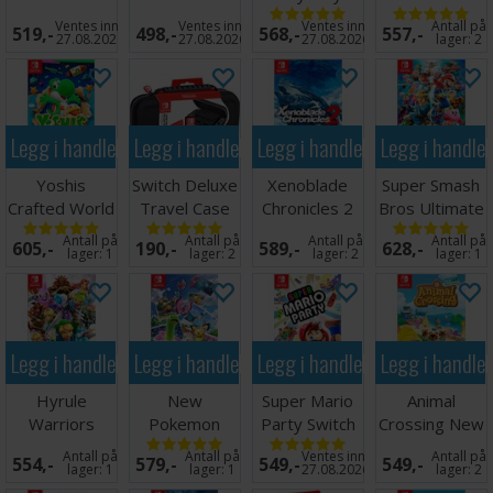
Switch den 18. september 2026.
Definitive Ed
ZERO Switch
Switch
Skyrim SE
Ventes inn
Ventes inn
Ventes inn
Antall på
519,-
498,-
568,-
557,-
Switch
Switch
27.08.2026
27.08.2026
27.08.2026
lager:
2
Legg i handlekurven
Legg i handlekurven
Legg i handlekurven
Legg i handle
Yoshis
Switch Deluxe
Xenoblade
Super Smash
Crafted World
Travel Case
Chronicles 2
Bros Ultimate
Switch
Black
Switch
Switch
Antall på
Antall på
Antall på
Antall på
605,-
190,-
589,-
628,-
lager:
1
lager:
2
lager:
2
lager:
1
Legg i handlekurven
Legg i handlekurven
Legg i handlekurven
Legg i handle
Hyrule
New
Super Mario
Animal
Warriors
Pokemon
Party Switch
Crossing New
Definitive Ed
Snap Switch
Horizons
Antall på
Antall på
Ventes inn
Antall på
554,-
579,-
549,-
549,-
Switch
Switch
lager:
1
lager:
1
27.08.2026
lager:
2