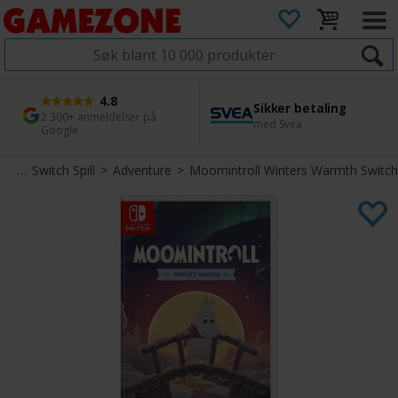
4.8
Sikker betaling
1 dags levering
45 dager returfrist
2 300+ anmeldelser på
med Svea
Bestill innen kl. 12
Enkel retur
Google
tch
>
Switch Spill
>
Adventure
>
Moomintroll Winters Warmth Switch