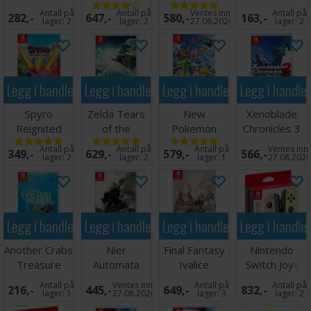
Three Hopes
Switch
Switch
Antall på
Antall på
Ventes inn
Antall på
282,-
647,-
580,-
163,-
Switch
lager:
2
lager:
2
27.08.2026
lager:
2
Legg i handlekurven
Legg i handlekurven
Legg i handlekurven
Legg i handle
Spyro
Zelda Tears
New
Xenoblade
Reignited
of the
Pokemon
Chronicles 3
Trilogy Switch
Kingdom
Snap Switch
Switch
Antall på
Antall på
Antall på
Ventes inn
349,-
629,-
579,-
566,-
Switch
lager:
2
lager:
2
lager:
1
27.08.202
Legg i handlekurven
Legg i handlekurven
Legg i handlekurven
Legg i handle
Another Crabs
Nier
Final Fantasy
Nintendo
Treasure
Automata
Ivalice
Switch Joy-
Switch
GOTY Edition
Chronicles
Con Rosa/Gul
Antall på
Ventes inn
Antall på
Antall på
216,-
445,-
649,-
832,-
Switch
Switch
lager:
1
27.08.2026
lager:
3
lager:
2