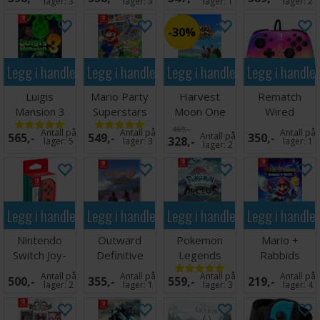
Switch
Switch
Switch
lager:
3
lager:
3
lager:
1
lager:
2
30%
Legg i handlekurven
Legg i handlekurven
Legg i handlekurven
Legg i handle
Luigis
Mario Party
Harvest
Rematch
Mansion 3
Superstars
Moon One
Wired
Switch
Switch
World Switch
Controller
469,-
Antall på
Antall på
Antall på
565,-
549,-
Antall på
350,-
328,-
Nintendo
lager:
5
lager:
3
lager:
1
lager:
2
Switch
Legg i handlekurven
Legg i handlekurven
Legg i handlekurven
Legg i handle
Nintendo
Outward
Pokemon
Mario +
Switch Joy-
Definitive
Legends
Rabbids
Con Rød
Edition Switch
Arceus Switch
Sparks of
Antall på
Antall på
Antall på
Antall på
500,-
355,-
559,-
219,-
Høyre
Hope Switch
lager:
2
lager:
1
lager:
3
lager:
4