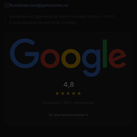
kundeservice@gamezone.no
Kundeservice tilgjengelig på telefon mandag–fredag kl. 09–15.
E-post besvares senest neste virkedag.
4,8
★★★★
★
Basert på 2 300+ anmeldelser
Se alle brukeromtaler