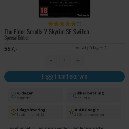
(1)
The Elder Scrolls V Skyrim SE Switch
Special Edition
557,-
Antall på lager:
2
-
+
Legg i handlekurven
45 dager
Sikker betaling
returfrist
med SVEA
1 dags levering
★ 4.8 Google
Bestill innen kl. 12
2 300+ anmeldelser
Lev et annet liv i en annen verden i det legendariske