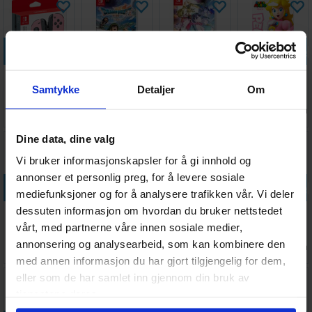
Legg i handlekurven
Legg i handlekurven
Legg i handlekurven
Legg i handle
Nintendo
Dragon Quest
Digimon Story
Amiibo Figur
Samtykke
Detaljer
Om
Switch Joy-
VII
Time Stranger
Peach
Con Pastel
Reimagined
Switch
Ventes inn
Antall på
Antall på
Antall på
832,-
549,-
649,-
205,-
Pink
Switch
18.08.2026
lager:
1
lager:
1
lager:
1
Dine data, dine valg
Vi bruker informasjonskapsler for å gi innhold og
annonser et personlig preg, for å levere sosiale
Legg i handlekurven
Legg i handlekurven
Legg i handlekurven
Legg i handle
mediefunksjoner og for å analysere trafikken vår. Vi deler
dessuten informasjon om hvordan du bruker nettstedet
Nintendo
Zelda Breath
Dragon Quest
Mario Kart 8
Switch Joy-
of the Wild
XI S Definitive
Deluxe Switch
vårt, med partnerne våre innen sosiale medier,
Con Charging
Switch
Ed Switch
annonsering og analysearbeid, som kan kombinere den
Antall på
Antall på
Antall på
Antall på
336,-
639,-
475,-
559,-
Grip
lager:
1
lager:
3
lager:
2
lager:
3
med annen informasjon du har gjort tilgjengelig for dem,
eller som de har samlet inn gjennom din bruk av
tjenestene deres.