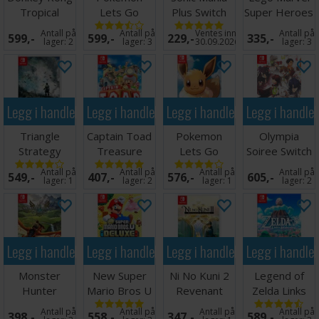
Tropical
Lets Go
Plus Switch
Super Heroes
Freeze Switch
Pikachu Switch
2 Switch
Antall på
Antall på
Ventes inn
Antall på
599,-
599,-
229,-
335,-
lager:
2
lager:
3
30.09.2026
lager:
3
Legg i handlekurven
Legg i handlekurven
Legg i handlekurven
Legg i handle
Triangle
Captain Toad
Pokemon
Olympia
Strategy
Treasure
Lets Go
Soiree Switch
Switch
Tracker
Eevee Switch
Antall på
Antall på
Antall på
Antall på
549,-
407,-
576,-
605,-
Switch
lager:
1
lager:
2
lager:
1
lager:
2
Legg i handlekurven
Legg i handlekurven
Legg i handlekurven
Legg i handle
Monster
New Super
Ni No Kuni 2
Legend of
Hunter
Mario Bros U
Revenant
Zelda Links
Stories 2
Deluxe Switch
Kingdom
Awakening
Antall på
Antall på
Antall på
Antall på
398,-
558,-
347,-
589,-