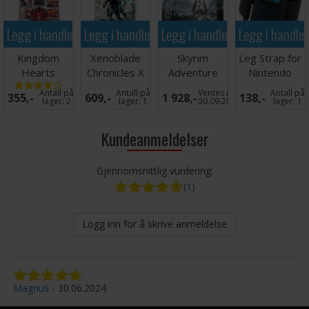
Legg i handlekurven
Legg i handlekurven
Legg i handlekurven
Legg i handle
Kingdom
Xenoblade
Skyrim
Leg Strap for
Hearts
Chronicles X
Adventure
Nintendo
Melody of
Def Ed Switch
Game
Switch
Antall på
Antall på
Ventes inn
Antall på
355,-
609,-
1 928,-
138,-
Memory
Brettspill
lager:
2
lager:
1
30.09.2026
lager:
1
Switch
Kundeanmeldelser
Gjennomsnittlig vurdering:
(1)
Logg inn for å skrive anmeldelse
Magnus
30.06.2024