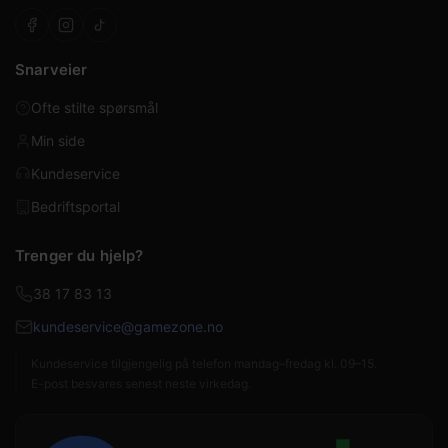
Snarveier
Ofte stilte spørsmål
Min side
Kundeservice
Bedriftsportal
Trenger du hjelp?
38 17 83 13
kundeservice@gamezone.no
Kundeservice tilgjengelig på telefon mandag–fredag kl. 09–15.
E-post besvares senest neste virkedag.