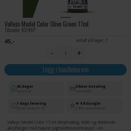
Vallejo Model Color Olive Green 17ml
Tilsvarer 4314AP
45,-
Antall på lager:
7
-
+
Legg i handlekurven
45 dager
Sikker betaling
returfrist
med SVEA
1 dags levering
★ 4.8 Google
Bestill innen kl. 12
2 300+ anmeldelser
Vallejo Model Color 17 ml Akrylmaling. Matt og dekkende
akrylfarger med høyest pigmentkonsentrasjon i en