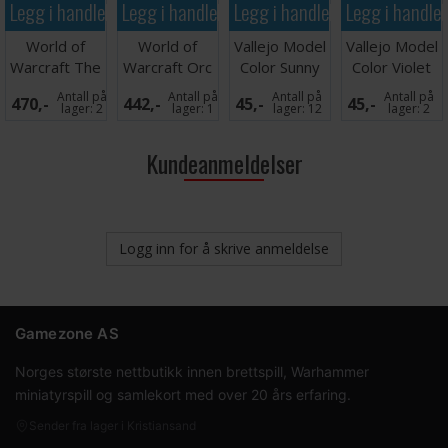
Legg i handlekurven
Legg i handlekurven
Legg i handlekurven
Legg i handle
World of
World of
Vallejo Model
Vallejo Model
Warcraft The
Warcraft Orc
Color Sunny
Color Violet
Lich King
Thrall
Skin Tone
Red
Antall på
Antall på
Antall på
Antall på
470,-
442,-
45,-
45,-
lager:
2
lager:
1
lager:
12
lager:
2
Kundeanmeldelser
Logg inn for å skrive anmeldelse
Gamezone AS
Norges største nettbutikk innen brettspill, Warhammer
miniatyrspill og samlekort med over 20 års erfaring.
Sender fra lager i Kristiansand