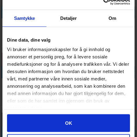
Legg i handlekurven
Legg i handlekurven
Legg i handlekurven
Legg i handle
Samtykke
Detaljer
Om
Vallejo Model
Vallejo Model
Vallejo Model
Vallejo Model
Color German
Color Grey
Color Blue
Color
Uniform 17ml
Blue - 17ml
Green
Magenta
Antall på
Antall på
Antall på
Antall på
Dine data, dine valg
45,-
45,-
45,-
45,-
lager:
5
lager:
3
lager:
12
lager:
4
Vi bruker informasjonskapsler for å gi innhold og
annonser et personlig preg, for å levere sosiale
mediefunksjoner og for å analysere trafikken vår. Vi deler
Legg i handlekurven
Legg i handlekurven
Legg i handlekurven
Legg i handle
dessuten informasjon om hvordan du bruker nettstedet
vårt, med partnerne våre innen sosiale medier,
Vallejo Model
Vallejo Model
Vallejo Model
Vallejo Model
annonsering og analysearbeid, som kan kombinere den
Color Pink
Color
Color Pastel
Color
med annen informasjon du har gjort tilgjengelig for dem,
17ml
Gunmetal
Green 17ml
Intermediate
Antall på
Antall på
Antall på
Ventes inn
45,-
45,-
45,-
45,-
eller som de har samlet inn gjennom din bruk av
Green
lager:
5
lager:
2
lager:
1
27.08.2026
tjenestene deres.
Googles retningslinjer for personvern
OK
Legg i handlekurven
Legg i handlekurven
Legg i handlekurven
Legg i handle