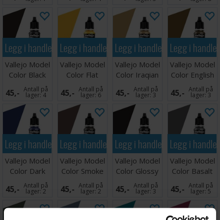
Legg i handlekurven
Legg i handlekurven
Legg i handlekurven
Legg i handle
Vallejo Model
Vallejo Model
Vallejo Model
Vallejo Model
Color Black
Color Flat
Color Iraqian
Color English
Grey 17ml
Yellow
Sand
Uniform
Antall på
Antall på
Antall på
Antall på
45,-
45,-
45,-
45,-
lager:
4
lager:
6
lager:
3
lager:
3
Legg i handlekurven
Legg i handlekurven
Legg i handlekurven
Legg i handle
Vallejo Model
Vallejo Model
Vallejo Model
Vallejo Model
Color Dark
Color Smoke
Color Glossy
Color Basalt
Blue 17ml
Ink
Black
Grey 17ml
Antall på
Antall på
Antall på
Antall på
45,-
45,-
45,-
45,-
lager:
2
lager:
2
lager:
3
lager:
5