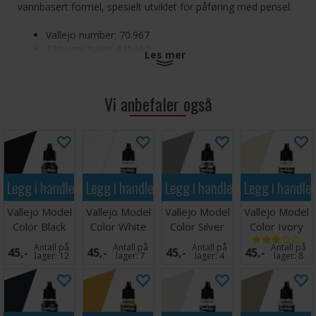
vannbasert formel, spesielt utviklet for påføring med pensel.
Vallejo number: 70.967
Tilsvarer Italeri 4314AP
Les mer
Vallejo Model Color Acrylic-Colors Olive Green
Vi anbefaler også
Legg i handlekurven
Legg i handlekurven
Legg i handlekurven
Legg i handle
Vallejo Model
Vallejo Model
Vallejo Model
Vallejo Model
Color Black
Color White
Color Silver
Color Ivory
17ml
Antall på
Antall på
Antall på
Antall på
45,-
45,-
45,-
45,-
lager:
12
lager:
7
lager:
4
lager:
8