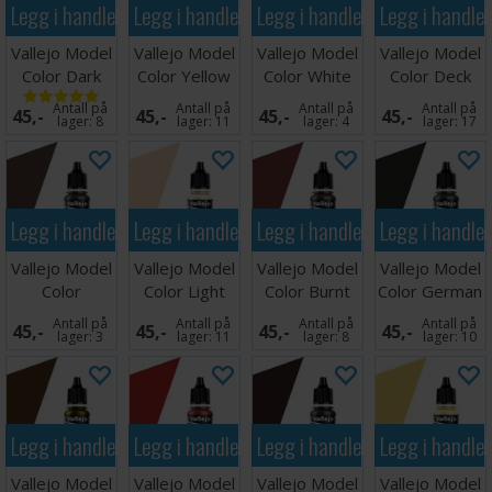
Legg i handlekurven
Legg i handlekurven
Legg i handlekurven
Legg i handle
Vallejo Model
Vallejo Model
Vallejo Model
Vallejo Model
Color Dark
Color Yellow
Color White
Color Deck
Sea Blue 17ml
Ochre 17ml
Grey 17ml
Tan 17ml
Antall på
Antall på
Antall på
Antall på
45,-
45,-
45,-
45,-
lager:
8
lager:
11
lager:
4
lager:
17
Legg i handlekurven
Legg i handlekurven
Legg i handlekurven
Legg i handle
Vallejo Model
Vallejo Model
Vallejo Model
Vallejo Model
Color
Color Light
Color Burnt
Color German
Chocolate
Flesh 17ml
Red 17ml
Grey
Antall på
Antall på
Antall på
Antall på
45,-
45,-
45,-
45,-
Brown
lager:
3
lager:
11
lager:
8
lager:
10
Legg i handlekurven
Legg i handlekurven
Legg i handlekurven
Legg i handle
Vallejo Model
Vallejo Model
Vallejo Model
Vallejo Model