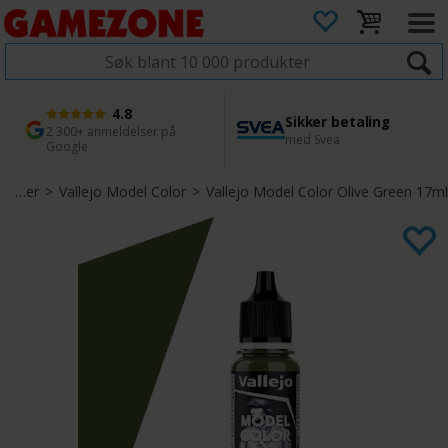
4.8
Sikker betaling
1 dags levering
45 dager returfrist
2 300+ anmeldelser på
med Svea
Bestill innen kl. 12
Enkel retur
Google
Maling & Primer
>
Vallejo Model Color
>
Vallejo Model Color Olive Green 17ml