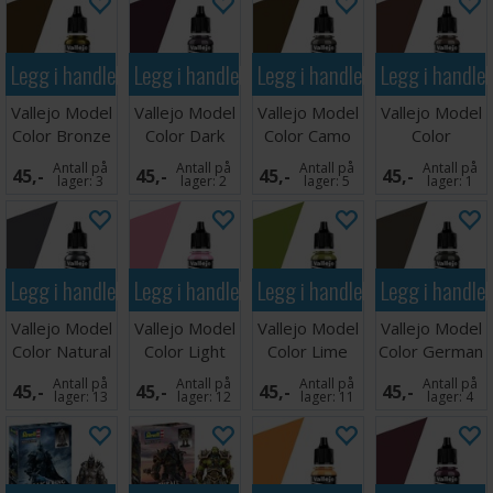
Legg i handlekurven
Legg i handlekurven
Legg i handlekurven
Legg i handle
Vallejo Model
Vallejo Model
Vallejo Model
Vallejo Model
Color Bronze
Color Dark
Color Camo
Color
17ml
Purple
Middle Brown
Chestnut
Antall på
Antall på
Antall på
Antall på
45,-
45,-
45,-
45,-
Brown
lager:
3
lager:
2
lager:
5
lager:
1
Legg i handlekurven
Legg i handlekurven
Legg i handlekurven
Legg i handle
Vallejo Model
Vallejo Model
Vallejo Model
Vallejo Model
Color Natural
Color Light
Color Lime
Color German
Steel 17ml
Pink
Green
Tank Crew
Antall på
Antall på
Antall på
Antall på
45,-
45,-
45,-
45,-
lager:
13
lager:
12
lager:
11
lager:
4