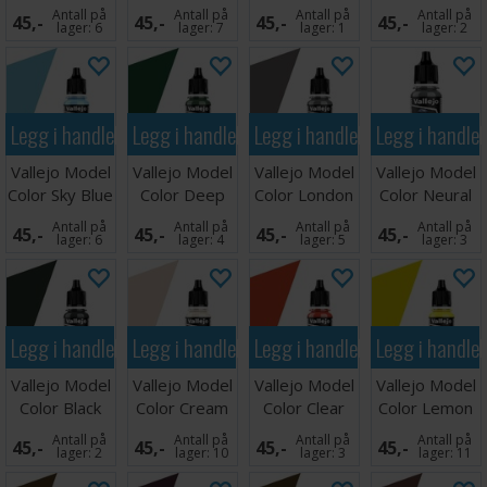
Uniform WWII
17ml
Turquoise
Umber 17ml
Antall på
Antall på
Antall på
Antall på
45,-
45,-
45,-
45,-
17ml
lager:
6
lager:
7
lager:
1
lager:
2
Legg i handlekurven
Legg i handlekurven
Legg i handlekurven
Legg i handle
Vallejo Model
Vallejo Model
Vallejo Model
Vallejo Model
Color Sky Blue
Color Deep
Color London
Color Neural
17ml
Green
Grey 17ml
Grey 17ml
Antall på
Antall på
Antall på
Antall på
45,-
45,-
45,-
45,-
lager:
6
lager:
4
lager:
5
lager:
3
Legg i handlekurven
Legg i handlekurven
Legg i handlekurven
Legg i handle
Vallejo Model
Vallejo Model
Vallejo Model
Vallejo Model
Color Black
Color Cream
Color Clear
Color Lemon
Green 17ml
White
Orange 17ml
Yellow 17ml
Antall på
Antall på
Antall på
Antall på
45,-
45,-
45,-
45,-
lager:
2
lager:
10
lager:
3
lager:
11