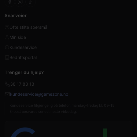
Snarveier
Ofte stilte spørsmål
Min side
Kundeservice
Bedriftsportal
Trenger du hjelp?
38 17 83 13
kundeservice@gamezone.no
Kundeservice tilgjengelig på telefon mandag–fredag kl. 09–15.
E-post besvares senest neste virkedag.