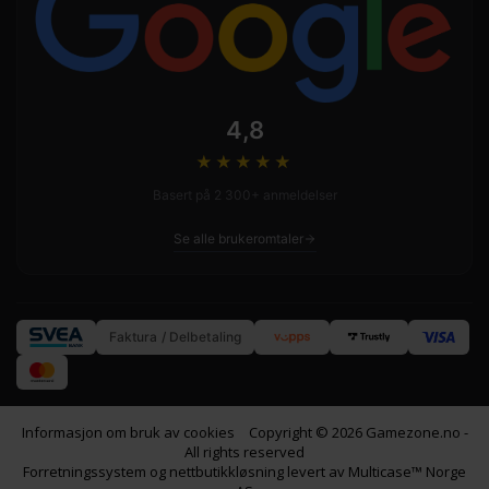
4,8
★★★★
★
Basert på 2 300+ anmeldelser
Se alle brukeromtaler
Faktura / Delbetaling
Informasjon om bruk av cookies
Copyright © 2026 Gamezone.no -
All rights reserved
Forretningssystem
og
nettbutikkløsning
levert av
Multicase™ Norge