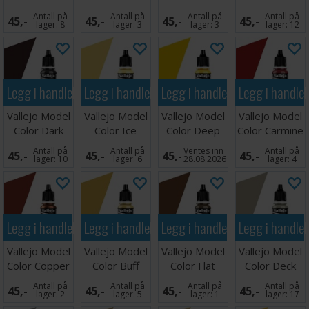
Red 17ml
Grey 17ml
Vermilion
Gold 17ml
Antall på
Antall på
Antall på
Antall på
45,-
45,-
45,-
45,-
17ml
lager:
8
lager:
3
lager:
3
lager:
12
Legg i handlekurven
Legg i handlekurven
Legg i handlekurven
Legg i handle
Vallejo Model
Vallejo Model
Vallejo Model
Vallejo Model
Color Dark
Color Ice
Color Deep
Color Carmine
Rust
Yellow
Yellow 17ml
Red 17ml
Antall på
Antall på
Ventes inn
Antall på
45,-
45,-
45,-
45,-
lager:
10
lager:
6
28.08.2026
lager:
4
Legg i handlekurven
Legg i handlekurven
Legg i handlekurven
Legg i handle
Vallejo Model
Vallejo Model
Vallejo Model
Vallejo Model
Color Copper
Color Buff
Color Flat
Color Deck
Earth 17ml
Tan 17ml
Antall på
Antall på
Antall på
Antall på
45,-
45,-
45,-
45,-
lager:
2
lager:
5
lager:
1
lager:
17