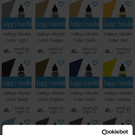
Legg i handlekurven
Legg i handlekurven
Legg i handlekurven
Legg i handle
Vallejo Model
Vallejo Model
Vallejo Model
Vallejo Model
Color Light
Color Iraqian
Color Dark
Color Flat
Grey 17ml
Sand
Sand
Yellow
Antall på
Antall på
Antall på
Antall på
45,-
45,-
45,-
45,-
lager:
8
lager:
3
lager:
4
lager:
6
Legg i handlekurven
Legg i handlekurven
Legg i handlekurven
Legg i handle
Vallejo Model
Vallejo Model
Vallejo Model
Vallejo Model
Color Black
Color English
Color Dark
Color Lemon
Grey 17ml
Uniform
Blue 17ml
Yellow 17ml
Antall på
Antall på
Antall på
Antall på
45,-
45,-
45,-
45,-
lager:
4
lager:
3
lager:
2
lager:
10