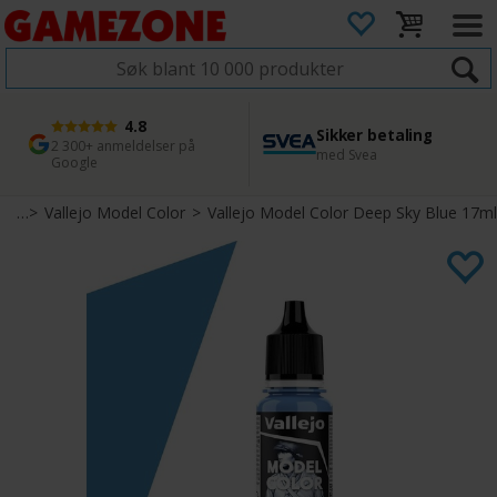
4.8
Sikker betaling
1 dags levering
45 dager returfrist
2 300+ anmeldelser på
med Svea
Bestill innen kl. 12
Enkel retur
Google
mer
>
Vallejo Model Color
>
Vallejo Model Color Deep Sky Blue 17ml