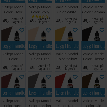
samme, den er bedre!
Vallejo Model
Vallejo Model
Vallejo Model
Vallejo Model
Color Silver
Color Ivory
Color White
Color German
Vallejo # 70.844
17ml
Grey 17ml
Grey
Antall på
Antall på
Antall på
Antall på
45,-
45,-
45,-
45,-
lager:
4
lager:
8
lager:
4
lager:
9
Legg i handlekurven
Legg i handlekurven
Legg i handlekurven
Legg i handle
Vallejo Model
Vallejo Model
Vallejo Model
Vallejo Model
Color
Color Light
Color Yellow
Color Glossy
Chocolate
Flesh 17ml
Ochre 17ml
Black
Antall på
Antall på
Antall på
Antall på
45,-
45,-
45,-
45,-
Brown
lager:
3
lager:
11
lager:
11
lager:
2
Legg i handlekurven
Legg i handlekurven
Legg i handlekurven
Legg i handle
Vallejo Model
Vallejo Model
Vallejo Model
Vallejo Model
Color Burnt
Color London
Color Dark
Color Old