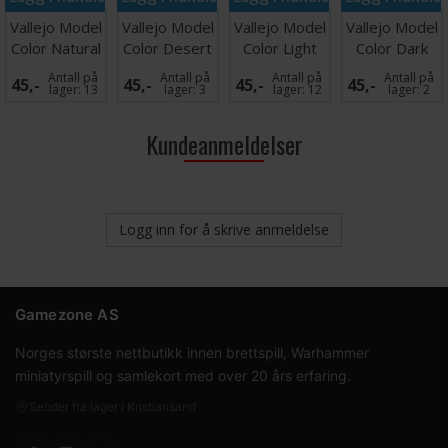
Vallejo Model
Vallejo Model
Vallejo Model
Vallejo Model
Color Natural
Color Desert
Color Light
Color Dark
Steel 17ml
Brown
Pink
Purple
Antall på
Antall på
Antall på
Antall på
45,-
45,-
45,-
45,-
lager:
13
lager:
3
lager:
12
lager:
2
Kundeanmeldelser
Logg inn for å skrive anmeldelse
Gamezone AS
Norges største nettbutikk innen brettspill, Warhammer
miniatyrspill og samlekort med over 20 års erfaring.
Sender fra lager i Kristiansand