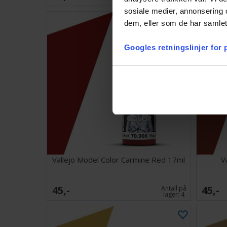
sosiale medier, annonsering 
dem, eller som de har samlet
Googles retningslinjer for
Vallejo Model Color Carmine Red 17ml
V
45,-
45,-
Antall på
lager:
4