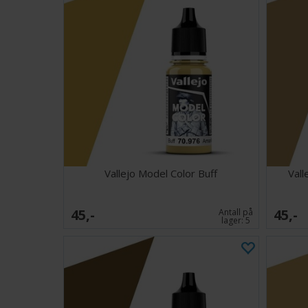
Vallejo Model Color Buff
Vall
45,-
45,-
Antall på
lager:
5