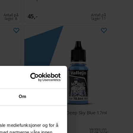
45,-
Antall på
Antall på
lager:
8
lager:
11
Om
llow 17ml
Vallejo Model Color Deep Sky Blue 17ml
iale mediefunksjoner og for å
45,-
Ventes inn
Ventes inn
 med partnerne våre innen
27.08.2026
27.08.2026