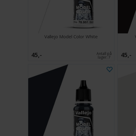
Vallejo Model Color White
45,-
45,-
Antall på
lager:
7