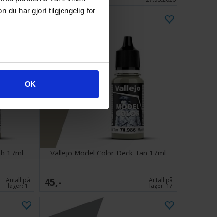
u har gjort tilgjengelig for
OK
rth 17ml
Vallejo Model Color Deck Tan 17ml
45,-
Antall på
Antall på
lager:
1
lager:
17