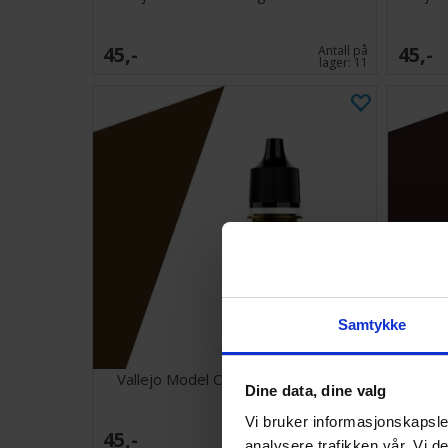
45,-
45,-
Antall på
lager:
11
Samtykke
Vallejo Model Color Old Gold 17ml
Va
Dine data, dine valg
Vi bruker informasjonskapsler
45,-
45,-
Antall på
analysere trafikken vår. Vi 
lager:
12