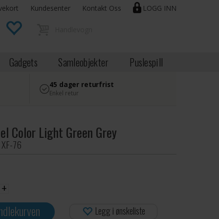
vekort
Kundesenter
Kontakt Oss
LOGG INN
Gadgets
Samleobjekter
Puslespill
45 dager returfrist
Enkel retur
el Color Light Green Grey
| XF-76
+
ndlekurven
Legg i ønskeliste