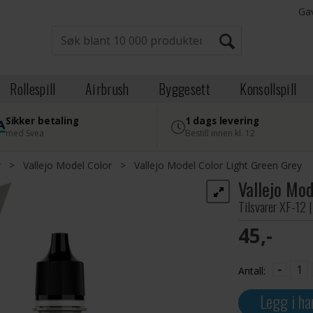
Ga
Rollespill
Airbrush
Byggesett
Konsollspill
Sikker betaling
1 dags levering
med Svea
Bestill innen kl. 12
r
>
Vallejo Model Color
>
Vallejo Model Color Light Green Grey
Vallejo Mod
Tilsvarer XF-12 
45,-
-
Antall:
Legg i ha