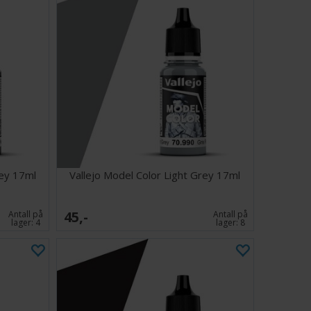
rey 17ml
Vallejo Model Color Light Grey 17ml
45,-
Antall på
Antall på
lager:
4
lager:
8