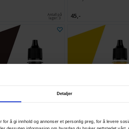
45,-
Antall på
lager:
3
Detaljer
llejo Model Color Dark Rust
Vallejo Model Color Deep Ye
 for å gi innhold og annonser et personlig preg, for å levere sos
45,-
Antall på
deler dessuten informasjon om hvordan du bruker nettstedet vårt,
lager:
10