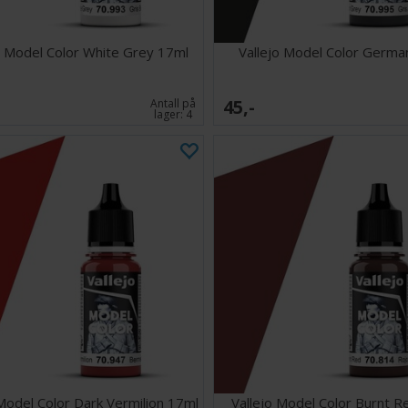
o Model Color White Grey 17ml
Vallejo Model Color Germa
45,-
Antall på
lager:
4
 Model Color Dark Vermilion 17ml
Vallejo Model Color Burnt R