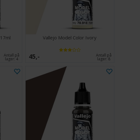
 17ml
Vallejo Model Color Ivory
45,-
Antall på
Antall på
lager:
4
lager:
8