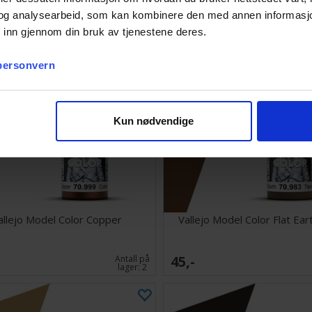
og analysearbeid, som kan kombinere den med annen informasjon d
 inn gjennom din bruk av tjenestene deres.
 personvern
Kun nødvendige
allejo Model Color Copper
Vallejo Model Color Flat Ea
45,-
Antall på
lager:
2