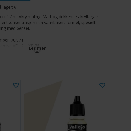
å lager:
6
lor 17 ml Akrylmaling. Matt og dekkende akrylfarger
entkonsentrasjon i en vannbasert formel, spesielt
øring med pensel.
mber: 70.971
Tamiya XF-12 | XF-76
Les mer
lor Acrylic-Colors Green Grey