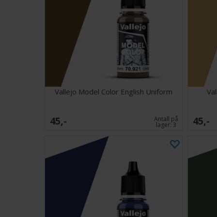
Vallejo Model Color English Uniform
Va
45,-
45,-
Antall på
lager:
3