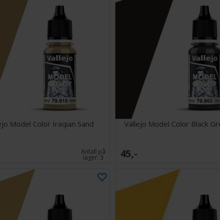
ejo Model Color Iraqian Sand
Vallejo Model Color Black G
45,-
Antall på
lager:
3