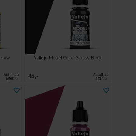
ellow
Vallejo Model Color Glossy Black
45,-
Antall på
Antall på
lager:
6
lager:
3