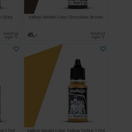
n Grey
Vallejo Model Color Chocolate Brown
45,-
Antall på
Antall på
lager:
9
lager:
3
ed 17ml
Vallejo Model Color Yellow Ochre 17ml