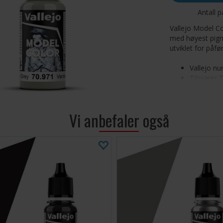
Antall p
Vallejo Model Co
med høyest pigm
utviklet for påf
Vallejo nu
Tilsvarer 
Vallejo Model Co
Vi anbefaler også