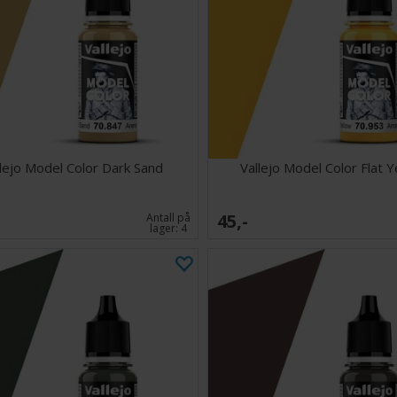
llejo Model Color Dark Sand
Vallejo Model Color Flat Y
45,-
Antall på
lager:
4