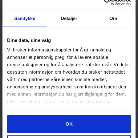
Legg i handlekurven
Legg i handlekurven
Legg i handlekurven
Legg i handle
Samtykke
Detaljer
Om
Vallejo Model
Vallejo Model
Vallejo Model
Vallejo Model
Color Grey
Color
Color Ice
Color Blue
Blue - 17ml
Magenta
Yellow
Green
Antall på
Antall på
Antall på
Antall på
Dine data, dine valg
45,-
45,-
45,-
45,-
lager:
3
lager:
4
lager:
7
lager:
12
Vi bruker informasjonskapsler for å gi innhold og
annonser et personlig preg, for å levere sosiale
mediefunksjoner og for å analysere trafikken vår. Vi deler
Legg i handlekurven
Legg i handlekurven
Legg i handlekurven
Legg i handle
dessuten informasjon om hvordan du bruker nettstedet
vårt, med partnerne våre innen sosiale medier,
Vallejo Model
Vallejo Model
Vallejo Model
Vallejo Model
annonsering og analysearbeid, som kan kombinere den
Color Basalt
Color
Color Pink
Color Green
med annen informasjon du har gjort tilgjengelig for dem,
Grey 17ml
Gunmetal
17ml
Grey
Antall på
Antall på
Antall på
Antall på
45,-
45,-
45,-
45,-
eller som de har samlet inn gjennom din bruk av
lager:
5
lager:
2
lager:
5
lager:
2
tjenestene deres.
Googles retningslinjer for personvern
OK
Legg i handlekurven
Legg i handlekurven
Legg i handlekurven
Legg i handle