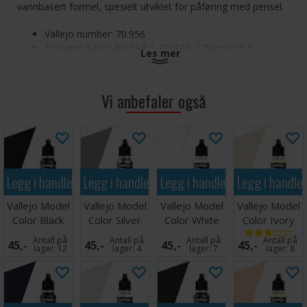
vannbasert formel, spesielt utviklet for påføring med pensel.
Vallejo number: 70.956
Tilsvarer Italeri 4682AP | 4302AP | Tamiya X-6
Les mer
Vallejo Model Color Acrylic-Colors Clear Orange
Vi anbefaler også
Legg i handlekurven
Legg i handlekurven
Legg i handlekurven
Legg i handle
Vallejo Model
Vallejo Model
Vallejo Model
Vallejo Model
Color Black
Color Silver
Color White
Color Ivory
17ml
Antall på
Antall på
Antall på
Antall på
45,-
45,-
45,-
45,-
lager:
12
lager:
4
lager:
7
lager:
8