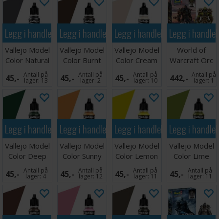
Legg i handlekurven
Legg i handlekurven
Legg i handlekurven
Legg i handle
Vallejo Model
Vallejo Model
Vallejo Model
World of
Color Natural
Color Burnt
Color Cream
Warcraft Orc
Steel 17ml
Umber 17ml
White
Thrall
Antall på
Antall på
Antall på
Antall på
45,-
45,-
45,-
442,-
lager:
13
lager:
2
lager:
10
lager:
1
Legg i handlekurven
Legg i handlekurven
Legg i handlekurven
Legg i handle
Vallejo Model
Vallejo Model
Vallejo Model
Vallejo Model
Color Deep
Color Sunny
Color Lemon
Color Lime
Green
Skin Tone
Yellow 17ml
Green
Antall på
Antall på
Antall på
Antall på
45,-
45,-
45,-
45,-
lager:
4
lager:
12
lager:
11
lager:
11