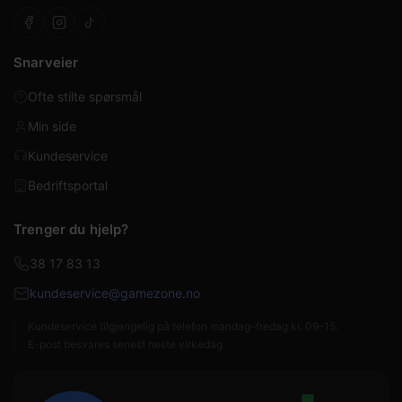
Snarveier
Ofte stilte spørsmål
Min side
Kundeservice
Bedriftsportal
Trenger du hjelp?
38 17 83 13
kundeservice@gamezone.no
Kundeservice tilgjengelig på telefon mandag–fredag kl. 09–15.
E-post besvares senest neste virkedag.