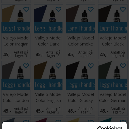
Legg i handlekurven
Legg i handlekurven
Legg i handlekurven
Legg i handle
Vallejo Model
Vallejo Model
Vallejo Model
Vallejo Model
Color Iraqian
Color Dark
Color Smoke
Color Black
Sand
Blue 17ml
Ink
Grey 17ml
Antall på
Antall på
Antall på
Antall på
45,-
45,-
45,-
45,-
lager:
3
lager:
2
lager:
2
lager:
4
Legg i handlekurven
Legg i handlekurven
Legg i handlekurven
Legg i handle
Vallejo Model
Vallejo Model
Vallejo Model
Vallejo Model
Color London
Color English
Color Glossy
Color German
Grey 17ml
Uniform
Black
Uniform 17ml
Antall på
Antall på
Antall på
Antall på
45,-
45,-
45,-
45,-
lager:
4
lager:
3
lager:
3
lager:
5