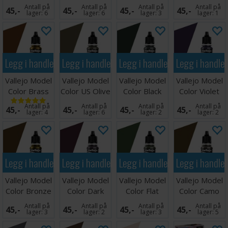
17ml
Uniform WWII
Grey 17ml
Dark Green
Antall på
Antall på
Antall på
Antall på
45,-
45,-
45,-
45,-
lager:
6
lager:
6
lager:
3
lager:
1
Legg i handlekurven
Legg i handlekurven
Legg i handlekurven
Legg i handle
Vallejo Model
Vallejo Model
Vallejo Model
Vallejo Model
Color Brass
Color US Olive
Color Black
Color Violet
17ml
Drab
Green 17ml
17ml
Antall på
Antall på
Antall på
Antall på
45,-
45,-
45,-
45,-
lager:
4
lager:
6
lager:
2
lager:
2
Legg i handlekurven
Legg i handlekurven
Legg i handlekurven
Legg i handle
Vallejo Model
Vallejo Model
Vallejo Model
Vallejo Model
Color Bronze
Color Dark
Color Flat
Color Camo
17ml
Purple
Green 17ml
Middle Brown
Antall på
Antall på
Antall på
Antall på
45,-
45,-
45,-
45,-
lager:
3
lager:
2
lager:
3
lager:
5