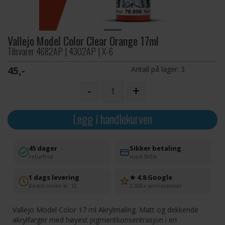
Vallejo Model Color Clear Orange 17ml
Tilsvarer 4682AP | 4302AP | X-6
45,-
Antall på lager:
3
-
+
Legg i handlekurven
45 dager
Sikker betaling
returfrist
med SVEA
1 dags levering
★ 4.8 Google
Bestill innen kl. 12
2 300+ anmeldelser
Vallejo Model Color 17 ml Akrylmaling. Matt og dekkende
akrylfarger med høyest pigmentkonsentrasjon i en