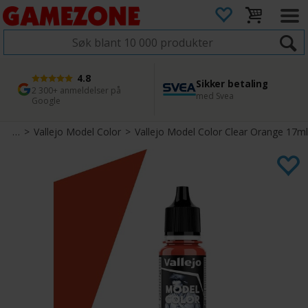
4.8
Sikker betaling
1 dags levering
45 dager returfrist
2 300+ anmeldelser på
med Svea
Bestill innen kl. 12
Enkel retur
Google
rimer
>
Vallejo Model Color
>
Vallejo Model Color Clear Orange 17ml