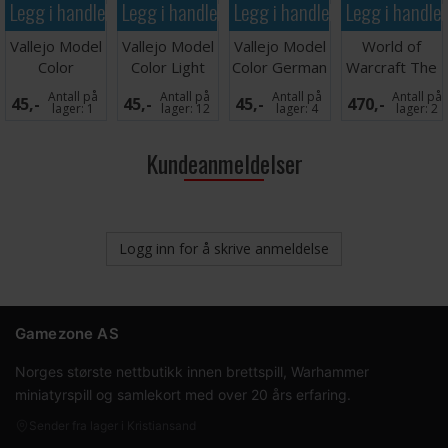
Legg i handlekurven
Legg i handlekurven
Legg i handlekurven
Legg i handle
Vallejo Model
Vallejo Model
Vallejo Model
World of
Color
Color Light
Color German
Warcraft The
Chestnut
Pink
Tank Crew
Lich King
Antall på
Antall på
Antall på
Antall på
45,-
45,-
45,-
470,-
Brown
lager:
1
lager:
12
lager:
4
lager:
2
Kundeanmeldelser
Logg inn for å skrive anmeldelse
Gamezone AS
Norges største nettbutikk innen brettspill, Warhammer
miniatyrspill og samlekort med over 20 års erfaring.
Sender fra lager i Kristiansand