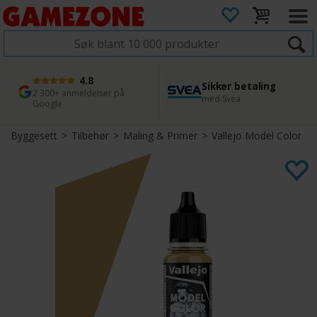
4.8
Sikker betaling
1 dags levering
45 dager returfrist
2 300+ anmeldelser på
med Svea
Bestill innen kl. 12
Enkel retur
Google
Byggesett
>
Tilbehør
>
Maling & Primer
>
Vallejo Model Color