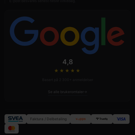
E-post besvares senest neste virkedag.
4,8
★★★★
★
Basert på 2 300+ anmeldelser
Se alle brukeromtaler
Faktura / Delbetaling