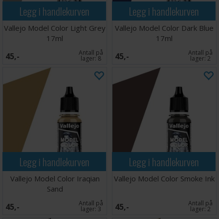
Legg i handlekurven
Legg i handlekurven
Vallejo Model Color Light Grey
Vallejo Model Color Dark Blue
17ml
17ml
Antall på
Antall på
45,-
45,-
lager:
8
lager:
2
Legg i handlekurven
Legg i handlekurven
Vallejo Model Color Iraqian
Vallejo Model Color Smoke Ink
Sand
Antall på
Antall på
45,-
45,-
lager:
3
lager:
2