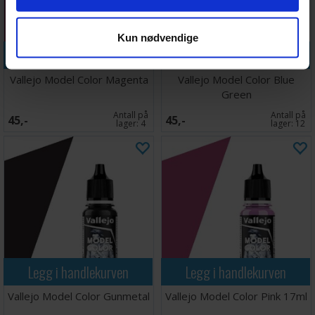
Kun nødvendige
Legg i handlekurven
Legg i handlekurven
Vallejo Model Color Magenta
Vallejo Model Color Blue
Green
Antall på
Antall på
45,-
45,-
lager:
4
lager:
12
Legg i handlekurven
Legg i handlekurven
Vallejo Model Color Gunmetal
Vallejo Model Color Pink 17ml