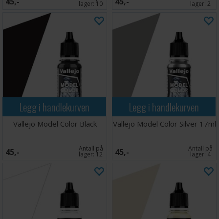
45,-
45,-
samme, den er bedre!
lager:
10
lager:
2
Vallejo # 70.847
Legg i handlekurven
Legg i handlekurven
Vallejo Model Color Black
Vallejo Model Color Silver 17ml
Antall på
Antall på
45,-
45,-
lager:
12
lager:
4