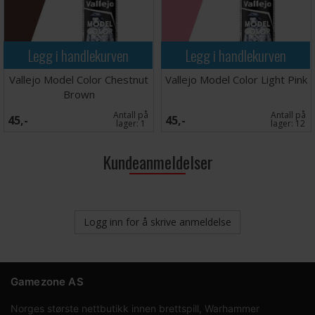
Legg i handlekurven
Legg i handlekurven
Vallejo Model Color Chestnut
Vallejo Model Color Light Pink
Brown
Antall på
Antall på
45,-
45,-
lager:
1
lager:
12
Kundeanmeldelser
Logg inn for å skrive anmeldelse
Gamezone AS
Norges største nettbutikk innen brettspill, Warhammer