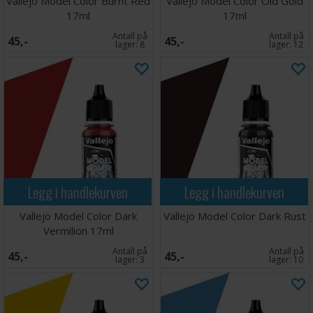
Vallejo Model Color Burnt Red
Vallejo Model Color Old Gold
17ml
17ml
Antall på
Antall på
45,-
45,-
lager:
8
lager:
12
Legg i handlekurven
Legg i handlekurven
Vallejo Model Color Dark
Vallejo Model Color Dark Rust
Vermilion 17ml
Antall på
Antall på
45,-
45,-
lager:
3
lager:
10