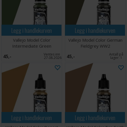
Legg i handlekurven
Legg i handlekurven
Vallejo Model Color
Vallejo Model Color German
Intermediate Green
Fieldgrey WW2
Ventes inn
Antall på
45,-
45,-
27.08.2026
lager:
1
Legg i handlekurven
Legg i handlekurven