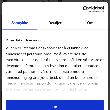
45,-
45,-
lager:
5
lager:
3
Samtykke
Detaljer
Om
Dine data, dine valg
Vi bruker informasjonskapsler for å gi innhold og
Legg i handlekurven
Legg i handlekurven
annonser et personlig preg, for å levere sosiale
mediefunksjoner og for å analysere trafikken vår. Vi deler
Vallejo Model Color Basalt
Vallejo Model Color Ice Yellow
dessuten informasjon om hvordan du bruker nettstedet
Grey 17ml
vårt, med partnerne våre innen sosiale medier,
Antall på
Antall på
45,-
45,-
annonsering og analysearbeid, som kan kombinere den
lager:
5
lager:
7
med annen informasjon du har gjort tilgjengelig for dem,
eller som de har samlet inn gjennom din bruk av
tjenestene deres.
Googles retningslinjer for personvern
OK