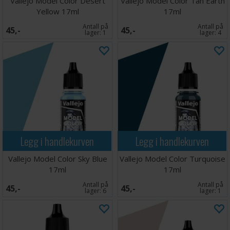
Vallejo Model Color Desert
Vallejo Model Color Tan Earth
Yellow 17ml
17ml
Antall på
Antall på
45,-
45,-
lager:
1
lager:
4
Legg i handlekurven
Legg i handlekurven
Vallejo Model Color Sky Blue
Vallejo Model Color Turquoise
17ml
17ml
Antall på
Antall på
45,-
45,-
lager:
6
lager:
1