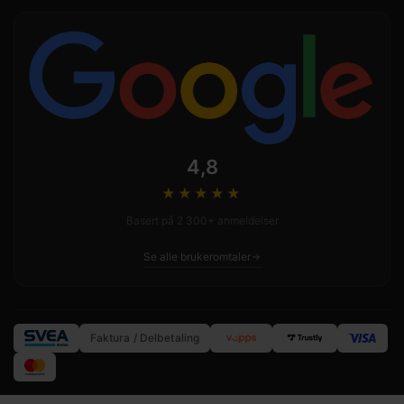
4,8
★★★★
★
Basert på 2 300+ anmeldelser
Se alle brukeromtaler
Faktura / Delbetaling