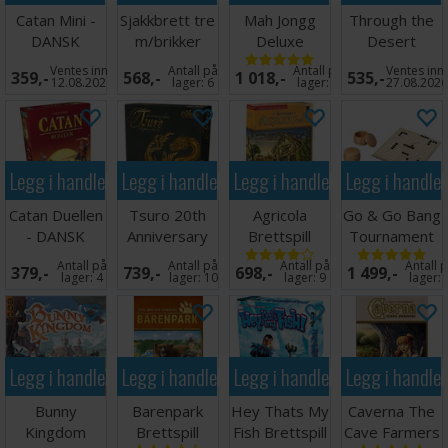
Catan Mini -
Sjakkbrett tre
Mah Jongg
Through the
DANSK
m/brikker
Deluxe
Desert
Foldbar
Brettspill
Brettspill
Ventes inn
Antall på
Antall på
Ventes inn
359,-
568,-
1 018,-
535,-
30x30cm
12.08.2026
lager:
6
lager:
1
27.08.202
Legg i handlekurven
Legg i handlekurven
Legg i handlekurven
Legg i handle
Catan Duellen
Tsuro 20th
Agricola
Go & Go Bang
- DANSK
Anniversary
Brettspill
Tournament
Ed Brettspill
47x44cm
Antall på
Antall på
Antall på
Antall 
379,-
739,-
698,-
1 499,-
lager:
4
lager:
10
lager:
9
lager:
Legg i handlekurven
Legg i handlekurven
Legg i handlekurven
Legg i handle
Bunny
Barenpark
Hey Thats My
Caverna The
Kingdom
Brettspill
Fish Brettspill
Cave Farmers