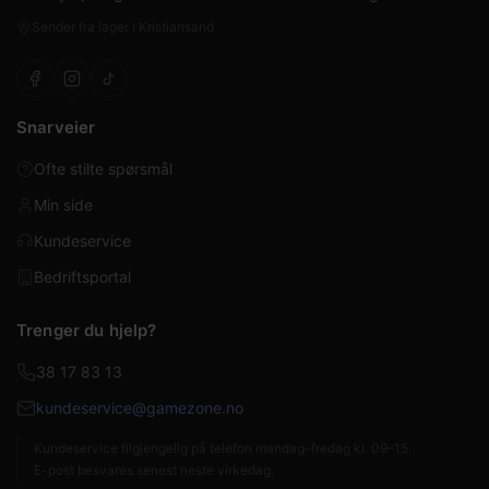
Sender fra lager i Kristiansand
Snarveier
Ofte stilte spørsmål
Min side
Kundeservice
Bedriftsportal
Trenger du hjelp?
38 17 83 13
kundeservice@gamezone.no
Kundeservice tilgjengelig på telefon mandag–fredag kl. 09–15.
E-post besvares senest neste virkedag.