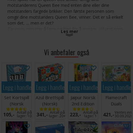
motstanderens Queen Bee med enten dine eller dine
motstanders fargede brikker. Den første personen som
omgir dine motstanders Queen Bee, vinner. Det er så enkelt
som det, .... men er det?
Tar noen minutter å lære og livet for å mestre, akkurat som
Les mer
sjakk.
Inneholder 24 brikker, og reiseveske. Perfekt spill både
hjemme og til å ta med seg.
Vi anbefaler også
Vinner av: Mensa Select (mensa), Seal of approval (national
parenting senter), Product of Excellence (Dr. Toy)
Alder 9+
Spillere: 2
Legg i handlekurven
Legg i handlekurven
Legg i handlekurven
Legg i handle
Spilletid: 10 minutter
Språk: Spillet er uten språk, regler på engelsk
Set Kortspill
Azul Brettspill
Jaipur Norsk
Flamecraft
(Norsk
(Norsk)
2nd Edition
Duals
utgave)
Brettspill
Brettspill
Antall på
Antall på
Antall på
Ventes inn
105,-
341,-
223,-
421,-
lager:
10
lager:
20+
lager:
1
30.09.202