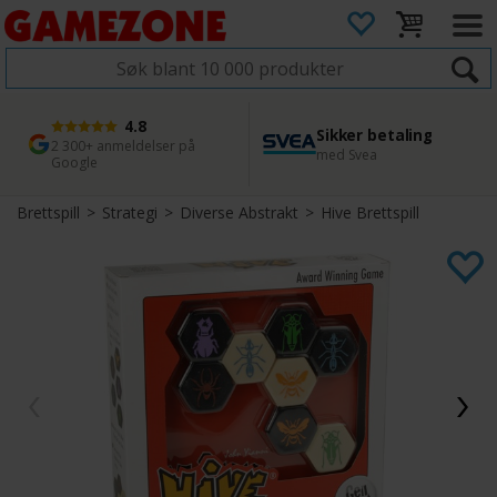
4.8
Sikker betaling
1 dags levering
45 dager returfrist
2 300+ anmeldelser på
med Svea
Bestill innen kl. 12
Enkel retur
Google
Brettspill
>
Strategi
>
Diverse Abstrakt
>
Hive Brettspill