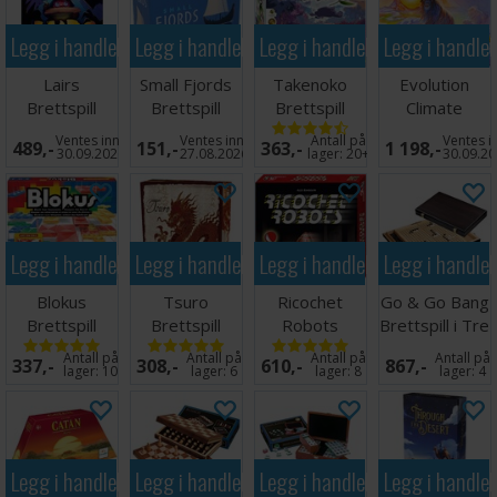
Legg i handlekurven
Legg i handlekurven
Legg i handlekurven
Legg i handle
Lairs
Small Fjords
Takenoko
Evolution
Brettspill
Brettspill
Brettspill
Climate
(Norsk)
Brettspill
Ventes inn
Ventes inn
Antall på
Ventes i
489,-
151,-
363,-
1 198,-
30.09.2026
27.08.2026
lager:
20+
30.09.2
Legg i handlekurven
Legg i handlekurven
Legg i handlekurven
Legg i handle
Blokus
Tsuro
Ricochet
Go & Go Bang
Brettspill
Brettspill
Robots
Brettspill i Tre
(Norsk)
Brettspill
36x46 cm
Antall på
Antall på
Antall på
Antall på
337,-
308,-
610,-
867,-
lager:
10
lager:
6
lager:
8
lager:
4
Legg i handlekurven
Legg i handlekurven
Legg i handlekurven
Legg i handle