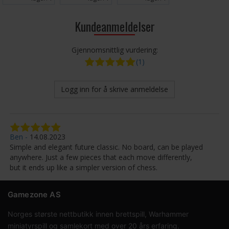
Kundeanmeldelser
Gjennomsnittlig vurdering:
(1)
Logg inn for å skrive anmeldelse
Ben
14.08.2023
Simple and elegant future classic. No board, can be played
anywhere. Just a few pieces that each move differently,
but it ends up like a simpler version of chess.
Gamezone AS
Norges største nettbutikk innen brettspill, Warhammer
miniatyrspill og samlekort med over 20 års erfaring.