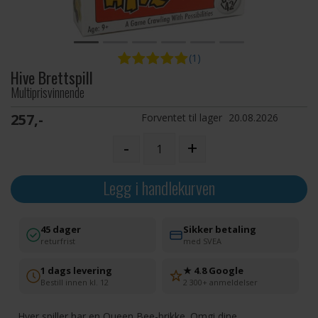
(1)
Hive Brettspill
Multiprisvinnende
257,-
Forventet til lager
20.08.2026
-
+
Legg i handlekurven
45 dager
Sikker betaling
returfrist
med SVEA
1 dags levering
★ 4.8 Google
Bestill innen kl. 12
2 300+ anmeldelser
Hver spiller har en Queen Bee-brikke. Omgi dine