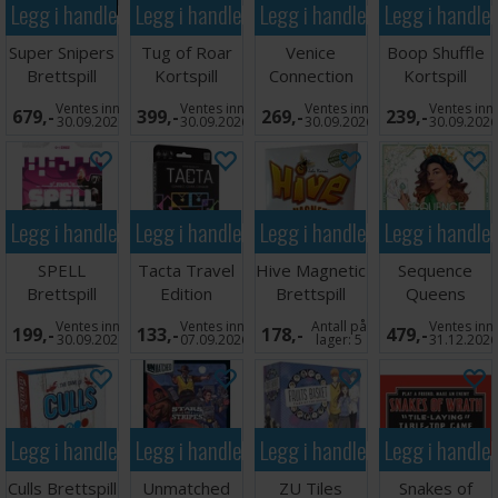
Legg i handlekurven
Legg i handlekurven
Legg i handlekurven
Legg i handle
Super Snipers
Tug of Roar
Venice
Boop Shuffle
Brettspill
Kortspill
Connection
Kortspill
Brettspill
Ventes inn
Ventes inn
Ventes inn
Ventes inn
679,-
399,-
269,-
239,-
30.09.2026
30.09.2026
30.09.2026
30.09.202
Legg i handlekurven
Legg i handlekurven
Legg i handlekurven
Legg i handle
SPELL
Tacta Travel
Hive Magnetic
Sequence
Brettspill
Edition
Brettspill
Queens
Kortspill
Brettspill
Ventes inn
Ventes inn
Antall på
Ventes inn
199,-
133,-
178,-
479,-
30.09.2026
07.09.2026
lager:
5
31.12.202
Legg i handlekurven
Legg i handlekurven
Legg i handlekurven
Legg i handle
Culls Brettspill
Unmatched
ZU Tiles
Snakes of