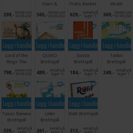
Stars &
Fruits Basket
Wrath
Stripes
Starter Set 2
Brettspill
Ventes inn
Ventes inn
Antall på
Ventes inn
299,-
565,-
629,-
369,-
Kortspill
30.09.2026
30.09.2026
lager:
1
07.09.202
Legg i handlekurven
Legg i handlekurven
Legg i handlekurven
Legg i handle
Lord of the
QUIXO
Sixstix
Tanbo
Rings The
Brettspill
Brettspill
Brettspill
Confrontation
Ventes inn
Antall på
Antall på
Antall på
798,-
489,-
184,-
249,-
30.09.2026
lager:
5
lager:
5
lager:
1
Legg i handlekurven
Legg i handlekurven
Legg i handlekurven
Tasso Banana
Linkx
Rolit Brettspill
Brettspill
Brettspill
Antall på
Antall på
Antall på
339,-
261,-
313,-
lager:
1
lager:
1
lager:
1