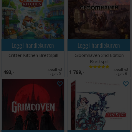
Legg i handlekurven
Legg i handlekurven
Critter Kitchen Brettspill
Gloomhaven 2nd Edition
Brettspill
Antall på
Antall på
493,-
1 799,-
lager:
5
lager:
6