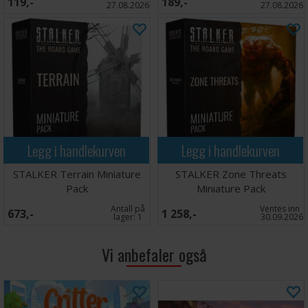
119,-
189,-
27.08.2026
27.08.2026
Legg i handlekurven
Legg i handlekurven
STALKER Terrain Miniature
STALKER Zone Threats
Pack
Miniature Pack
Antall på
Ventes inn
673,-
1 258,-
lager:
1
30.09.2026
Vi anbefaler også