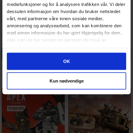
mediefunksjoner og for å analysere trafikken vår. Vi deler
dessuten informasjon om hvordan du bruker nettstedet
vårt, med partnerne våre innen sosiale medier,
annonsering og analysearbeid, som kan kombinere den
med annen informasjon du har gjort tilgjengelig for dem,
eller som de har samlet inn gjennom din bruk av
tjenestene deres.
Legg i handlekurven
Legg i handlekurven
Googles retningslinjer for personvern
OK
The Witcher Path of Destiny
Cthulhu Death May Die
Deluxe Ed.
Brettspill
Antall på
Ventes inn
1 241,-
1 354,-
Kun nødvendige
lager:
2
30.09.2026