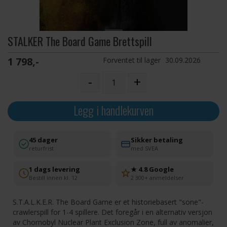
STALKER The Board Game Brettspill
1 798,-
Forventet til lager
30.09.2026
-
+
Legg i handlekurven
45 dager
Sikker betaling
returfrist
med SVEA
1 dags levering
★ 4.8 Google
Bestill innen kl. 12
2 300+ anmeldelser
S.T.A.L.K.E.R. The Board Game er et historiebasert "sone"-
crawlerspill for 1-4 spillere. Det foregår i en alternativ versjon
av Chornobyl Nuclear Plant Exclusion Zone, full av anomalier,