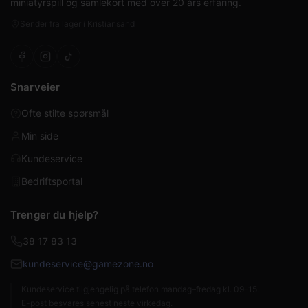
miniatyrspill og samlekort med over 20 års erfaring.
Sender fra lager i Kristiansand
Snarveier
Ofte stilte spørsmål
Min side
Kundeservice
Bedriftsportal
Trenger du hjelp?
38 17 83 13
kundeservice@gamezone.no
Kundeservice tilgjengelig på telefon mandag–fredag kl. 09–15.
E-post besvares senest neste virkedag.