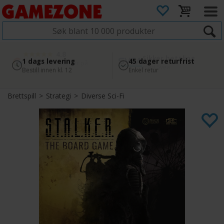
4.8
Sikker betaling
1 dags levering
45 dager returfrist
2 300+ anmeldelser på
med Svea
Bestill innen kl. 12
Enkel retur
Google
Brettspill
>
Strategi
>
Diverse Sci-Fi