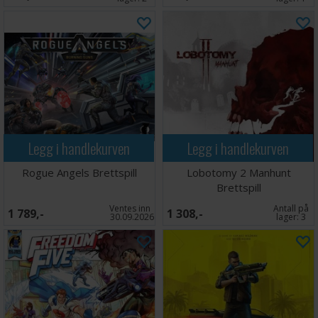
Legg i handlekurven
Legg i handlekurven
Rogue Angels Brettspill
Lobotomy 2 Manhunt
Brettspill
Ventes inn
Antall på
1 789,-
1 308,-
30.09.2026
lager:
3