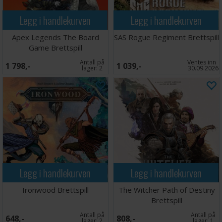
Legg i handlekurven
Legg i handlekurven
Apex Legends The Board
SAS Rogue Regiment Brettspill
Game Brettspill
Antall på
Ventes inn
1 798,-
1 039,-
lager:
2
30.09.2026
Legg i handlekurven
Legg i handlekurven
Ironwood Brettspill
The Witcher Path of Destiny
Brettspill
Antall på
Antall på
648,-
808,-
lager:
2
lager:
1