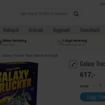
Ga
Rollespill
Airbrush
Byggesett
Konsollspill
Sikker betaling
1 dags levering
med Svea
Bestill innen kl. 12
>
Galaxy Trucker New Edition Brettspill
Galaxy Truc
617,-
-
Antall:
Legg i ha