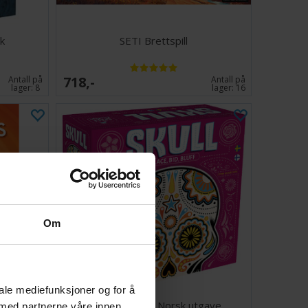
k
SETI Brettspill
718,-
Antall på
Antall på
lager:
8
lager:
16
Om
iale mediefunksjoner og for å
ill -
Skull Kortspill - Norsk utgave
 med partnerne våre innen