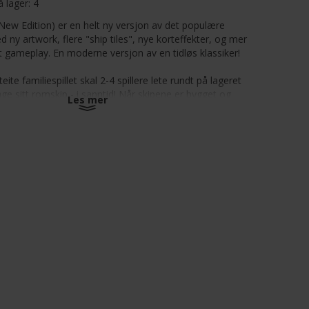
å lager:
4
New Edition) er en helt ny versjon av det populære
ed ny artwork, flere "ship tiles", nye korteffekter, og mer
 gameplay. En moderne versjon av en tidløs klassiker!
eite familiespillet skal 2-4 spillere lete rundt på lageret
 lage sitt romskip - i sanntid! Når skipene er bygget og
Les mer
 vil spillerne oppleve farlige situasjoner mens de leter
 muligheter - i håp om å sikre seg den mest verdifulle
e så mye av romskipet som mulig. Det er selvsagt
 gjort, for det er mye som vil sende deler av romskipet,
 mannskapet ditt ut i verdensrommet.
t er å overleve reisen og ha mist en penge på slutten av
 hurra!). Spillerne får penger ved å levere varer, bekjempe
lotteste skipet, og nå destinasjonen sin før motspillerne.
-4
minutter