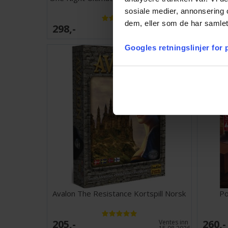
Exp
sosiale medier, annonsering 
dem, eller som de har samlet
298,-
768,-
Antall på
lager:
5
Googles retningslinjer for
Avalon The Resistance Kortspill Norsk
Po
205,-
260,-
Ventes inn