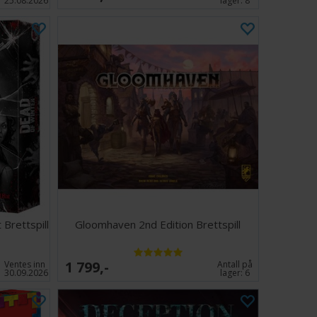
25.08.2026
lager:
8
Brettspill
Gloomhaven 2nd Edition Brettspill
1 799,-
Ventes inn
Antall på
30.09.2026
lager:
6