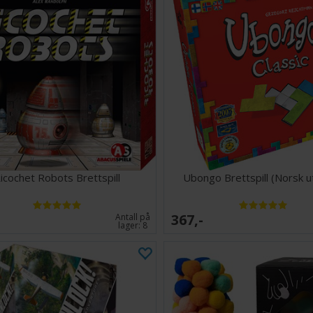
icochet Robots Brettspill
Ubongo Brettspill (Norsk u
367,-
Antall på
lager:
8