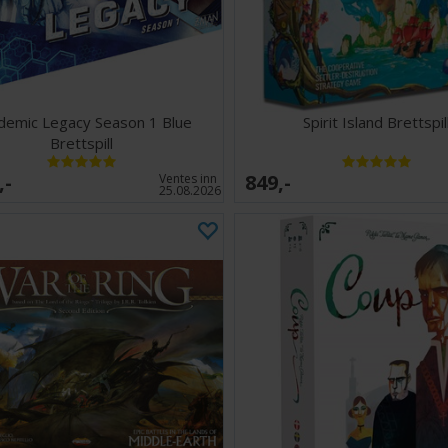
demic Legacy Season 1 Blue
Spirit Island Brettspil
Brettspill
,-
849,-
Ventes inn
25.08.2026