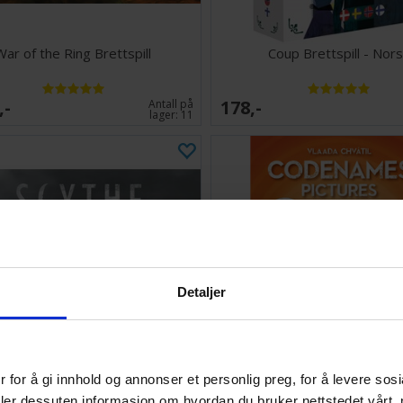
War of the Ring Brettspill
Coup Brettspill - Nors
,-
178,-
Antall på
lager:
11
Detaljer
 for å gi innhold og annonser et personlig preg, for å levere sos
Scythe Brettspill
Codenames Pictures Kortsp
deler dessuten informasjon om hvordan du bruker nettstedet vårt,