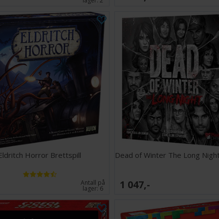
lager:
2
Eldritch Horror Brettspill
Dead of Winter The Long Night 
1 047,-
Antall på
lager:
6