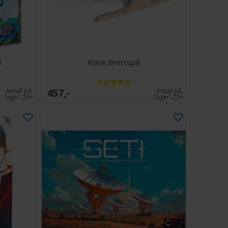
l
Klask Brettspill
457,-
Antall på
Antall på
lager:
20+
lager:
20+