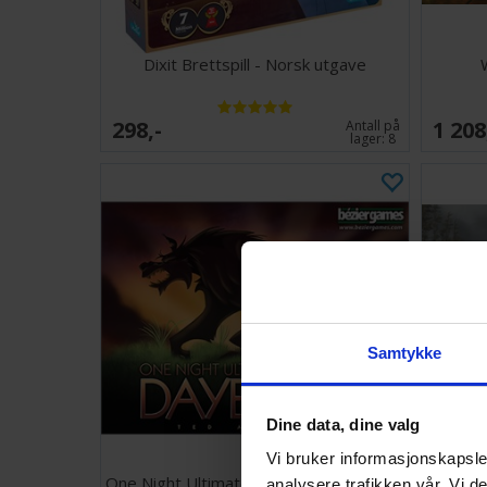
Dixit Brettspill - Norsk utgave
298,-
1 208
Antall på
lager:
8
Samtykke
Dine data, dine valg
Vi bruker informasjonskapsler
One Night Ultimate Werewolf Daybreak
analysere trafikken vår. Vi 