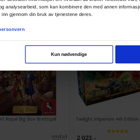
ENGELSK
og analysearbeid, som kan kombinere den med annen informasjon d
 inn gjennom din bruk av tjenestene deres.
223,-
Antall på
lager:
6
 personvern
Kun nødvendige
rt Royal Big Box Brettspill
Twilight Imperium 4th Edition 
2 023,-
Antall på