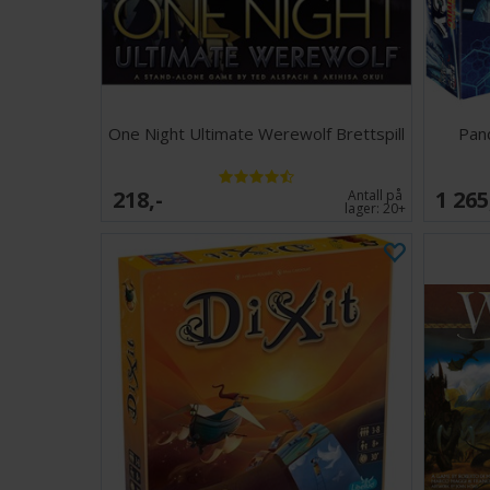
One Night Ultimate Werewolf Brettspill
Pan
218,-
1 265
Antall på
lager:
20+