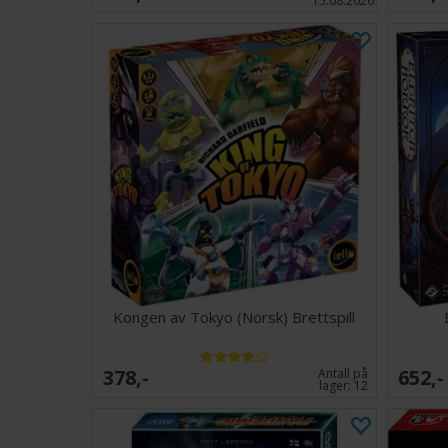
15.08.2026
Kongen av Tokyo (Norsk) Brettspill
378,-
652,-
Antall på
lager:
12