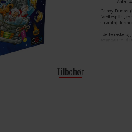
Antall p
Galaxy Trucker (
familiespillet, m
strømlinjeformet
I dette raske og t
etter deler til å
sendt ut i rommet
etter økonomiske
lasten og bevar
lettere sagt enn
Tilbehør
lasten din eller
Målet med spille
spillet (profitt,
pirater, ha det f
Antall spillere: 2
Alder: 8+
Spilletid: 20-30 
Språk: Engelsk