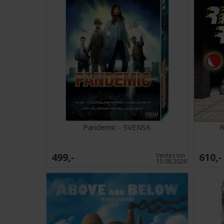
Pandemic - SVENSK
R
499,-
610,-
Ventes inn
15.08.2026