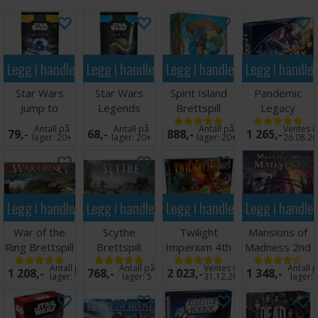
på kortene i dette spillet. Passende kortbeskyttere
finner du
her
. Spillet har 215 kort, så du trenger 4
pakke(r) til alle kortene.
Legg i handlekurven
Legg i handlekurven
Legg i handlekurven
Legg i handle
Star Wars
Star Wars
Spirit Island
Pandemic
Jump to
Legends
Brettspill
Legacy
Lightspeed
Force
Season 1 Blue
Antall på
Antall på
Antall på
Ventes i
79,-
68,-
888,-
1 265,-
Booster
Booster
Brettspill
lager:
20+
lager:
20+
lager:
20+
26.08.2
Legg i handlekurven
Legg i handlekurven
Legg i handlekurven
Legg i handle
War of the
Scythe
Twilight
Mansions of
Ring Brettspill
Brettspill
Imperium 4th
Madness 2nd
Edition
Edition
Antall på
Antall på
Ventes inn
Antall 
1 208,-
768,-
2 023,-
1 348,-
Brettspill
lager:
11
lager:
5
31.12.2026
lager: