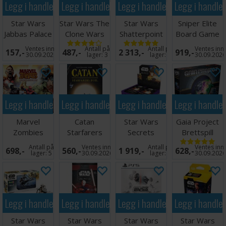
Legg i handlekurven
Legg i handlekurven
Legg i handlekurven
Legg i handle
Star Wars
Star Wars The
Star Wars
Sniper Elite
Jabbas Palace
Clone Wars
Shatterpoint
Board Game
Kortspill
Brettspill
Core Set
Brettspill
Ventes inn
Antall på
Antall på
Ventes inn
157,-
487,-
2 313,-
919,-
30.09.2026
lager:
3
lager:
4
30.09.202
Legg i handlekurven
Legg i handlekurven
Legg i handlekurven
Legg i handle
Marvel
Catan
Star Wars
Gaia Project
Zombies
Starfarers
Secrets
Brettspill
Heroes
Duel Brettspill
Display
Antall på
Ventes inn
Antall på
Ventes inn
698,-
560,-
1 919,-
628,-
Resistance
lager:
5
30.09.2026
lager:
2
30.09.202
Legg i handlekurven
Legg i handlekurven
Legg i handlekurven
Legg i handle
Star Wars
Star Wars
Star Wars
Star Wars