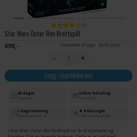
(3)
Star Wars Outer Rim Brettspill
898,-
Forventet til lager
30.09.2026
-
+
Legg i handlekurven
45 dager
Sikker betaling
returfrist
med SVEA
1 dags levering
★ 4.8 Google
Bestill innen kl. 12
2 300+ anmeldelser
I Star Wars Outer Rim Brettspill tar du til stjernene og
forsøker å bli en levende legende. Dette er et spill med