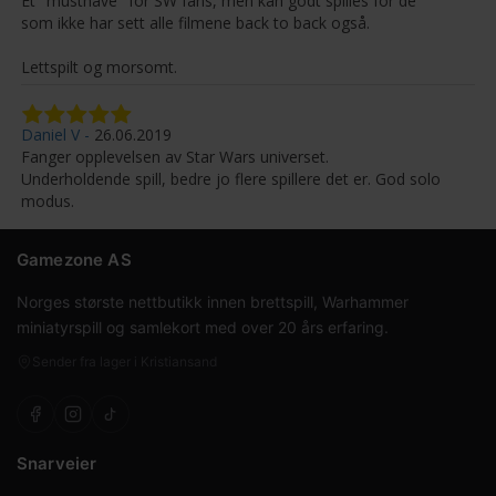
Et "musthave" for SW fans, men kan godt spilles for de
som ikke har sett alle filmene back to back også.
Lettspilt og morsomt.
Daniel V
26.06.2019
Fanger opplevelsen av Star Wars universet.
Underholdende spill, bedre jo flere spillere det er. God solo
modus.
Gamezone AS
Norges største nettbutikk innen brettspill, Warhammer
miniatyrspill og samlekort med over 20 års erfaring.
Sender fra lager i Kristiansand
Snarveier