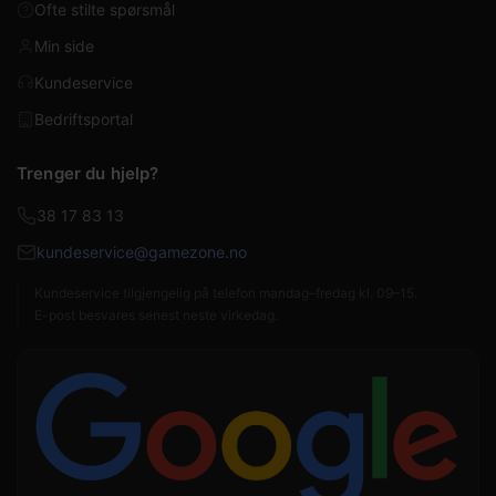
Ofte stilte spørsmål
Min side
Kundeservice
Bedriftsportal
Trenger du hjelp?
38 17 83 13
kundeservice@gamezone.no
Kundeservice tilgjengelig på telefon mandag–fredag kl. 09–15.
E-post besvares senest neste virkedag.