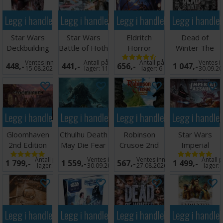
Legg i handlekurven
Legg i handlekurven
Legg i handlekurven
Legg i handle
Star Wars
Star Wars
Eldritch
Dead of
Deckbuilding
Battle of Hoth
Horror
Winter The
Game Clone
Brettspill
Brettspill
Long Night
Ventes inn
Antall på
Antall på
Ventes i
448,-
441,-
656,-
1 047,-
Wars
Brettspill
15.08.2026
lager:
11
lager:
6
30.09.2
Legg i handlekurven
Legg i handlekurven
Legg i handlekurven
Legg i handle
Gloomhaven
Cthulhu Death
Robinson
Star Wars
2nd Edition
May Die Fear
Crusoe 2nd
Imperial
Brettspill
of Unknown
Edition
Assault
Antall på
Ventes inn
Ventes inn
Antall 
1 799,-
1 559,-
567,-
1 499,-
Brettspill
Brettspill
lager:
6
30.09.2026
27.08.2026
lager:
Legg i handlekurven
Legg i handlekurven
Legg i handlekurven
Legg i handle