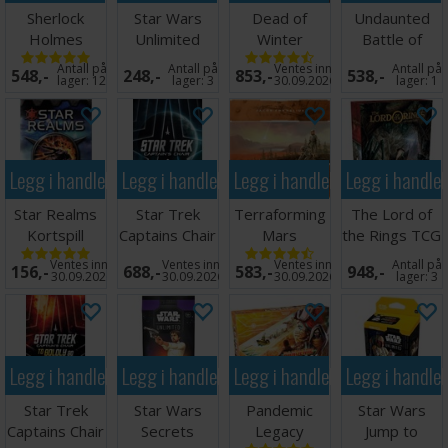
Sherlock
Star Wars
Dead of
Undaunted
Holmes
Unlimited
Winter
Battle of
Thames
Intro Battle
Brettspill
Britain
Antall på
Antall på
Ventes inn
Antall på
548,-
248,-
853,-
538,-
Murders/Other
Hoth
Brettspill
lager:
12
lager:
3
30.09.2026
lager:
1
Cas
Legg i handlekurven
Legg i handlekurven
Legg i handlekurven
Legg i handle
Star Realms
Star Trek
Terraforming
The Lord of
Kortspill
Captains Chair
Mars
the Rings TCG
Brettspill
Brettspill -
The Card
Ventes inn
Ventes inn
Ventes inn
Antall på
156,-
688,-
583,-
948,-
Engelsk
Game
30.09.2026
30.09.2026
30.09.2026
lager:
3
Legg i handlekurven
Legg i handlekurven
Legg i handlekurven
Legg i handle
Star Trek
Star Wars
Pandemic
Star Wars
Captains Chair
Secrets
Legacy
Jump to