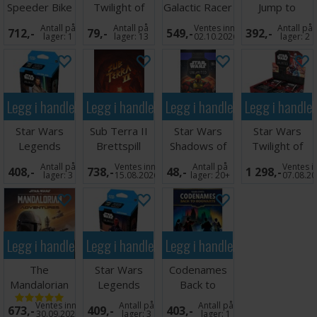
Speeder Bike
Twilight of
Galactic Racer
Jump to
The
Republic
PS5
Lightspeed
Antall på
Antall på
Ventes inn
Antall på
712,-
79,-
549,-
392,-
Mandalorian
Booster
Han Solo
lager:
1
lager:
13
02.10.2026
lager:
2
Legg i handlekurven
Legg i handlekurven
Legg i handlekurven
Legg i handle
Star Wars
Sub Terra II
Star Wars
Star Wars
Legends
Brettspill
Shadows of
Twilight of
Force
the Galaxy
Republic
Antall på
Ventes inn
Antall på
Ventes i
408,-
738,-
48,-
1 298,-
Spotlight Deck
Booster
Display
lager:
3
15.08.2026
lager:
20+
07.08.2
2
Legg i handlekurven
Legg i handlekurven
Legg i handlekurven
The
Star Wars
Codenames
Mandalorian
Legends
Back to
Adventures
Force
Hogwarts
Ventes inn
Antall på
Antall på
673,-
409,-
403,-
Brettspill
Spotlight Deck
Ordspill
30.09.2026
lager:
3
lager:
1