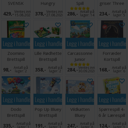
SVENSK
Hungry
Spill
griser Three
Hippos
Little Piggies
Ventes inn
Ventes inn
Antall på
Antall på
429,-
378,-
286,-
234,-
Brettspill
15.08.2026
27.08.2026
lager:
14
lager:
5
Legg i handlekurven
Legg i handlekurven
Legg i handlekurven
Legg i handle
Zoomino
Lille Rødhette
Carcassonne
Forræder
Brettspill
Brettspill
Junior
Kortspill
Brettspill -
Antall på
Antall på
Ventes inn
Antall på
98,-
358,-
284,-
168,-
Norsk
lager:
2
lager:
2
30.09.2026
lager:
6
Legg i handlekurven
Legg i handlekurven
Legg i handlekurven
Legg i handle
Dodo
Pop Up Bluey
Vildkatten
Spørrespill 4-
Brettspill
Brettspill
Bluey
6 år Lærespill
Brettspill
Antall på
Antall på
Antall på
Antall på
335,-
191,-
247,-
124,-
lager:
1
lager:
3
lager:
8
lager:
1