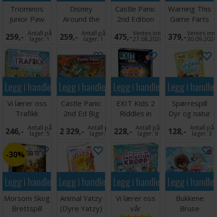
Triominos
Disney
Castle Panic
Warning This
Junior Paw
Around the
2nd Edition
Game Farts
Patrol
World
Brettspill
Brettspill
Antall på
Antall på
Ventes inn
Ventes inn
259,-
259,-
475,-
379,-
Brettspill
Brettspill
lager:
1
lager:
1
27.08.2026
30.09.202
Legg i handlekurven
Legg i handlekurven
Legg i handlekurven
Legg i handle
Vi lærer oss
Castle Panic
EXIT Kids 2
Spørrespill
Trafikk
2nd Ed Big
Riddles in
Dyr og natur
Lærespill
Box Brettspill
Monsterville
Lærespill
Antall på
Antall på
Antall på
Antall på
246,-
2 329,-
228,-
128,-
lager:
5
lager:
3
lager:
9
lager:
3
30%
Legg i handlekurven
Legg i handlekurven
Legg i handlekurven
Legg i handle
Morsom Skog
Animal Yatzy
Vi lærer oss
Bukkene
Brettspill
(Dyre Yatzy)
vår
Bruse