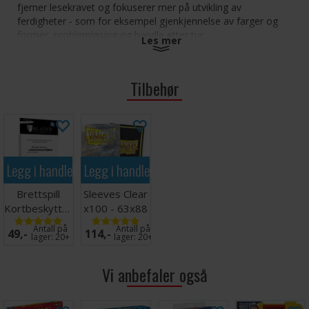
fjerner lesekravet og fokuserer mer på utvikling av
ferdigheter - som for eksempel gjenkjennelse av farger og
former, problemløsing og handle etter tur.
Les mer
I spillet er en gjeng med monstre på full fart ut av skogen på
vei mot slottet deres! Spillerne må fange alle monstrene før
Tilbehør
de klarer å ødelegge slottet. Send ut dine modige krigere for
å matche farger og former på feltet der monsteret er for å
fange det! Men pass på! Monstrene beveger seg nærmere
slottet i hver runde, og det kommer stadig flere monstre!
Antall spillere: 1-4
Legg i handlekurven
Legg i handlekurven
Alder: 4+
Spilletid: 20 minutter
Brettspill
Sleeves Clear
Språk: Engelske regler, selve spillet er uten språk
Kortbeskyttere
x100 - 63x88
55 stk
m/box
Tips: Vi anbefaler kortbeskyttere for å øke levetiden
Antall på
Antall på
49,-
114,-
63.5x89
lager:
20+
lager:
20+
på kortene i dette spillet. Passende kortbeskyttere
finner du
her
. Spillet har 30 kort.
Vi anbefaler også