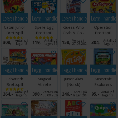
Legg i handlekurven
Legg i handlekurven
Legg i handlekurven
Legg i handle
Catan Junior
Speile Egg
Guess Who
Operation
Brettspill
Brettspill
Grab & Go -
Brettspill
Norsk
Reiseutgave
Antall på
Antall på
Ventes inn
Antall på
308,-
119,-
158,-
304,-
lager:
8
lager:
16
27.08.2026
lager:
4
Legg i handlekurven
Legg i handlekurven
Legg i handlekurven
Legg i handle
Labyrinth
Magical
Junior Alias
Minecraft
Brettspill
Athlete
(Norsk)
Explorers
Brettspill
Brettspill
Kortspill
Antall på
Ventes inn
Antall på
Antall på
264,-
398,-
246,-
95,-
lager:
5
30.09.2026
lager:
20+
lager:
3