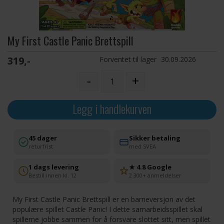
My First Castle Panic Brettspill
319,-
Forventet til lager
30.09.2026
-
+
Legg i handlekurven
45 dager
Sikker betaling
returfrist
med SVEA
1 dags levering
★ 4.8 Google
Bestill innen kl. 12
2 300+ anmeldelser
My First Castle Panic Brettspill er en barneversjon av det
populære spillet Castle Panic! I dette samarbeidsspillet skal
spillerne jobbe sammen for å forsvare slottet sitt, men spillet