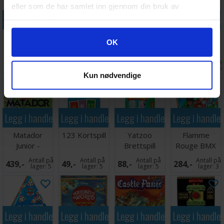
eller som de har samlet inn gjennom din bruk av
Legg i handlekurven
Legg i handlekurven
Legg i handlekurven
Legg i handle
tjenestene deres.
Bamse
Gjett
Bamse
Brainbox
Googles retningslinjer for personvern
OK
Kompis
Godteriet
Havets
Billeder -
spelet -
Kortspill
Hemlighet -
DANSK
Antall på
Antall på
Antall på
Ventes inn
289,-
99,-
519,-
169,-
SVENSK
SVENSK
lager:
5
lager:
9
lager:
5
15.08.202
Kun nødvendige
Legg i handlekurven
Legg i handlekurven
Legg i handlekurven
Legg i handle
Matador
123 Kortspill
Yatzoo
Flamme
Junior -
Brettspill
Rouge BMX
DANSK
Brettspill
Antall på
Antall på
Antall på
Antall på
439,-
49,-
88,-
284,-
lager:
5
lager:
5
lager:
5
lager:
3
Legg i handlekurven
Legg i handlekurven
Legg i handlekurven
Legg i handle