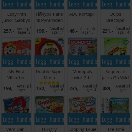
Legg i handlekurven
Legg i handlekurven
Legg i handlekurven
Legg i handle
Labyrinth
Flåklypa Paris
ABC Kortspill
Quips
Junior Gabbys
til Pyramiden
Brettspill
Dukkehus
Brettspill
Antall på
Antall på
Antall på
Antall på
257,-
199,-
48,-
231,-
lager:
2
lager:
7
lager:
5
lager:
4
Legg i handlekurven
Legg i handlekurven
Legg i handlekurven
Legg i handle
My First
Dobble Super
Monopoly
Sequence
Villkatten
Mario
Junior 2-i-1
Jacks Go Wild
Brettspill
Brettspill
Brettspill
- SVENSK
Antall på
Antall på
Antall på
Antall på
194,-
132,-
235,-
489,-
Norsk
lager:
11
lager:
6
lager:
4
lager:
1
Legg i handlekurven
Legg i handlekurven
Legg i handlekurven
Legg i handle
Vem Där -
Hungry
Looping Louie
Tre små