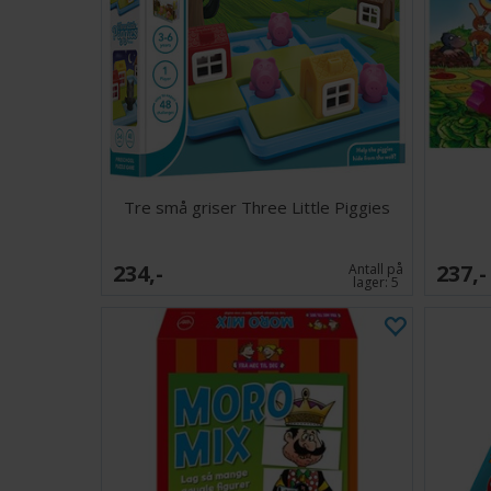
Tre små griser Three Little Piggies
234,-
237,-
Antall på
lager:
5