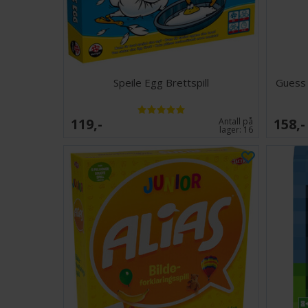
Speile Egg Brettspill
Guess 
119,-
158,-
Antall på
lager:
16