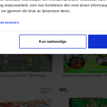
og analysearbeid, som kan kombinere den med annen informasjon d
 inn gjennom din bruk av tjenestene deres.
 personvern
Kun nødvendige
opoly Junior 2-i-1 Brettspill
Sequence Jacks Go Wild - 
489,-
Antall på
lager:
4