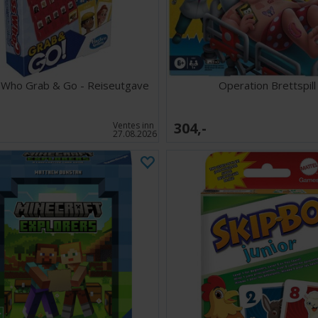
Who Grab & Go - Reiseutgave
Operation Brettspill
304,-
Ventes inn
27.08.2026