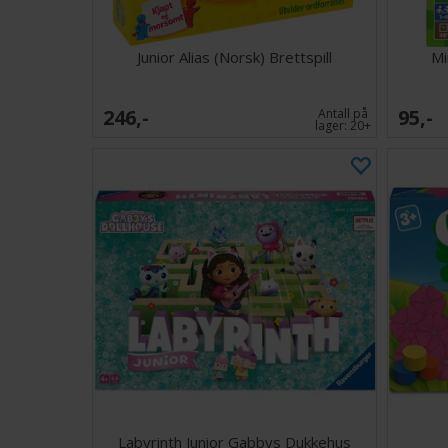
Junior Alias (Norsk) Brettspill
Mi
246,-
95,-
Antall på
lager:
20+
Labyrinth Junior Gabbys Dukkehus