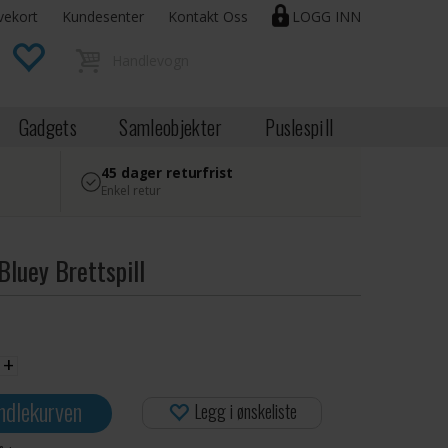
vekort
Kundesenter
Kontakt Oss
LOGG INN
Gadgets
Samleobjekter
Puslespill
45 dager returfrist
Enkel retur
Bluey Brettspill
+
ndlekurven
Legg i ønskeliste