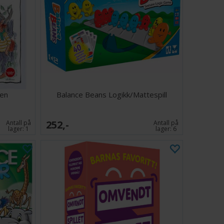
en
Balance Beans Logikk/Mattespill
252,-
Antall på
Antall på
lager:
1
lager:
6