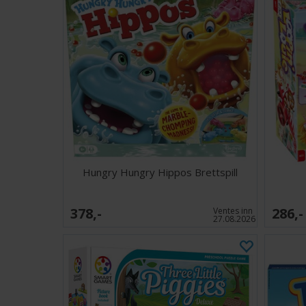
Hungry Hungry Hippos Brettspill
378,-
286,-
Ventes inn
27.08.2026