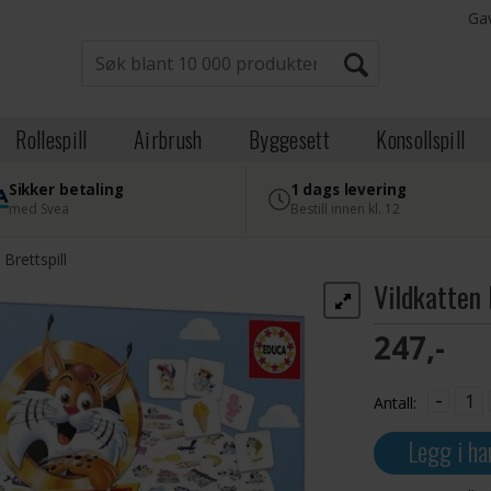
Ga
Rollespill
Airbrush
Byggesett
Konsollspill
Sikker betaling
1 dags levering
med Svea
Bestill innen kl. 12
 Brettspill
Vildkatten 
247,-
-
Antall:
Legg i ha