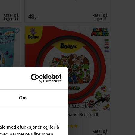
48,-
Antall på
Antall på
lager:
11
lager:
5
Om
ill
Dobble Super Mario Brettspill
iale mediefunksjoner og for å
132,-
Antall på
Antall på
 med partnerne våre innen
lager:
1
lager:
6