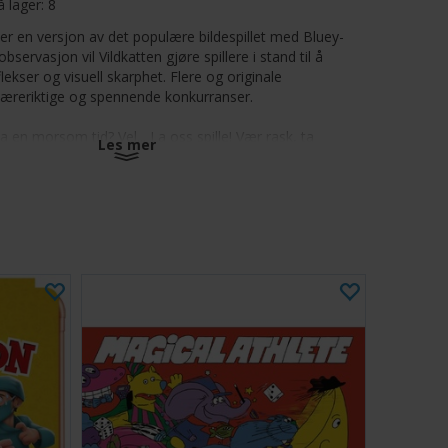
å lager:
8
 er en versjon av det populære bildespillet med Bluey-
ervasjon vil Vildkatten gjøre spillere i stand til å
lekser og visuell skarphet. Flere og originale
Læreriktige og spennende konkurranser.
ha en morsom tid? Vel... La oss spille! Vær rask, ta
Les mer
ter bildet på brettet. Melder du deg på utfordringen? Fra
-6
utter
gler