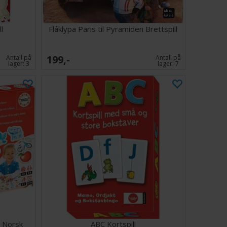
l
Flåklypa Paris til Pyramiden Brettspill
199,-
Antall på
Antall på
lager:
3
lager:
7
l Norsk
ABC Kortspill