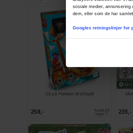
sosiale medier, annonsering 
dem, eller som de har samlet
Googles retningslinjer for
Gå på Planken Brettspill
Mon
258,-
235,-
Antall på
lager:
7