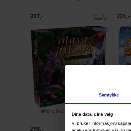
257,-
231,-
Antall på
lager:
2
Samtykke
Jakten på Gullosten Brettspill
Dine data, dine valg
Vi bruker informasjonskapsler
298,-
259,-
Ventes inn
analysere trafikken vår. Vi 
18.08.2026