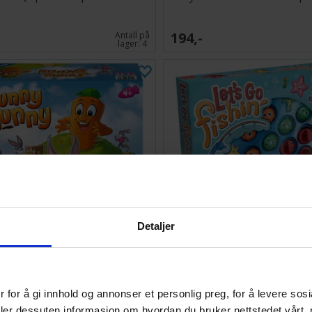
194,-
Antall på
lager:
4
Detaljer
Funny Bunny Brettspill
Lets Go Fishing Brettsp
 for å gi innhold og annonser et personlig preg, for å levere sos
123,-
Antall på
deler dessuten informasjon om hvordan du bruker nettstedet vårt,
lager:
9