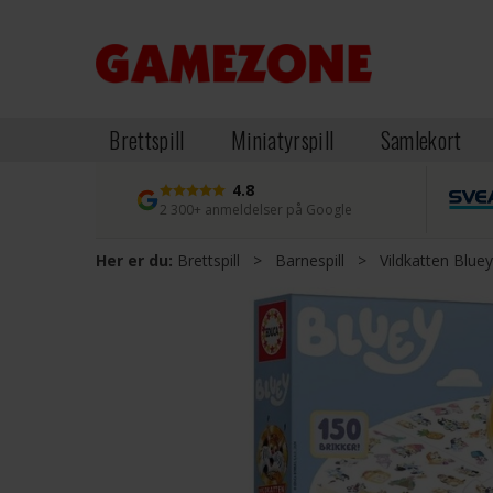
Brettspill
Miniatyrspill
Samlekort
4.8
2 300+ anmeldelser på Google
Her er du:
Brettspill
>
Barnespill
>
Vildkatten Bluey