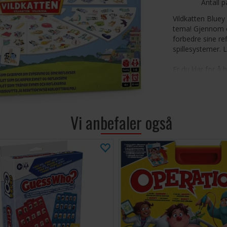
Antall p
Vildkatten Bluey
tema! Gjennom obs
forbedre sine ref
spillesystemer. 
Er du klar for å 
tokenet og se et
4 år.
Antall spillere: 1
Vi anbefaler også
Alder: 4+
Spilletid: 20 min
Språk: Norske re