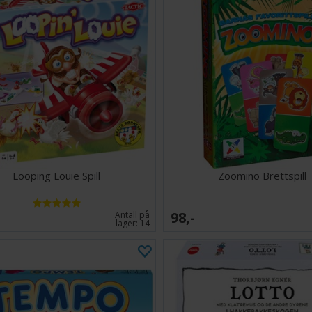
Looping Louie Spill
Zoomino Brettspill
98,-
Antall på
lager:
14