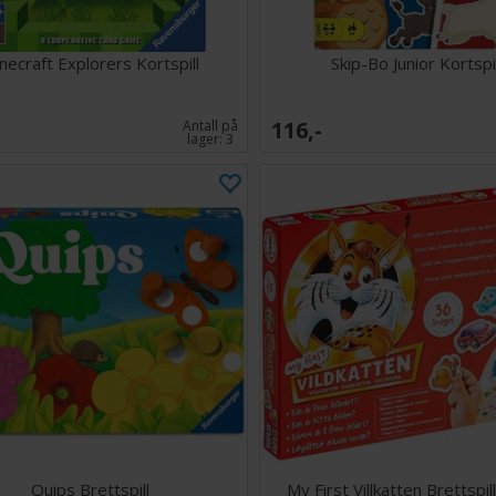
necraft Explorers Kortspill
Skip-Bo Junior Kortspil
116,-
Antall på
lager:
3
Quips Brettspill
My First Villkatten Brettspil