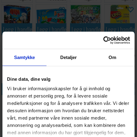
Legg i handlekurven
Legg i handlekurven
Legg i handlekurven
Legg i handle
Alarm
Balance
Sequence
UNO Junior
Brettspill
Beans
Junior
Move
Logikk/Mattespill
Brettspill
Kortspill
Antall på
Antall på
Antall på
Antall på
248,-
252,-
267,-
158,-
Samtykke
Detaljer
Om
lager:
1
lager:
6
lager:
10
lager:
7
Dine data, dine valg
Legg i handlekurven
Legg i handlekurven
Legg i handlekurven
Legg i handle
Vi bruker informasjonskapsler for å gi innhold og
annonser et personlig preg, for å levere sosiale
Dragomino
Dodo
Omvendspillet
Detektivbyrå
mediefunksjoner og for å analysere trafikken vår. Vi deler
Brettspill
Brettspill
Spørrespill
Nr 2 Innelåst
dessuten informasjon om hvordan du bruker nettstedet
(Norsk)
Brettspill
Ventes inn
Antall på
Antall på
Antall på
331,-
335,-
99,-
368,-
vårt, med partnerne våre innen sosiale medier,
30.09.2026
lager:
1
lager:
10
lager:
2
annonsering og analysearbeid, som kan kombinere den
30%
30%
med annen informasjon du har gjort tilgjengelig for dem,