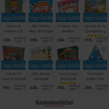
Legg i handlekurven
Legg i handlekurven
Legg i handlekurven
Legg i handle
Musse &
Mitt Første
Vi lærer oss
Quacks & Co
Helium 123
Alias Brettspill
klokken
Quedlinburg
Kortspill
Lærespill
Dash
Antall på
Antall på
Antall på
Antall på
128,-
298,-
246,-
319,-
Brettspill
lager:
4
lager:
8
lager:
1
lager:
2
Legg i handlekurven
Legg i handlekurven
Legg i handlekurven
Legg i handle
Gulvet Er
ABC Memo
Coco Crazy
Triominos
Lava Brettspill
Lærespill
Brettspill
Junior Paw
Patrol
Antall på
Antall på
Antall på
Antall på
191,-
228,-
255,-
259,-
Brettspill
lager:
5
lager:
2
lager:
7
lager:
1
Kundeanmeldelser