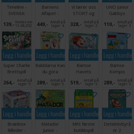
Timeline -
Barnens
Vi lærer oss
UNO Junior
SVENSK
Alfapet -
STORT og
Gabbys
SVENSK
morsomt
Dollhouse
Ventes inn
Antall på
Antall på
Antall på
139,-
449,-
328,-
110,-
Kortspill
15.08.2026
lager:
4
lager:
2
lager:
3
Legg i handlekurven
Legg i handlekurven
Legg i handlekurven
Legg i handle
Super Charlie
Babblarna Kan
Bamse
Bamse
Brettspill
du göra
Havets
Kompis
spelet -
Hemlighet -
spelet -
Antall på
Antall på
Antall på
Antall på
264,-
289,-
519,-
289,-
SVENSK
SVENSK
SVENSK
lager:
5
lager:
5
lager:
5
lager:
5
Legg i handlekurven
Legg i handlekurven
Legg i handlekurven
Legg i handle
Brainbox
Matador
Mitt første
Detektivbyrå
Billeder -
Junior -
butikkspill
nr 2