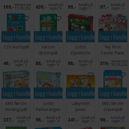
DANSK
DANSK
Brettspill
Sporjakten
Ventes inn
Antall på
Antall på
Antall på
169,-
439,-
99,-
97,-
Brettspill
15.08.2026
lager:
5
lager:
1
lager:
3
Legg i handlekurven
Legg i handlekurven
Legg i handlekurven
Legg i handle
123 Kortspill
Yatzoo
Lotto
My First
Brettspill
Dyrelotto
Castle Panic
Brettspill
Antall på
Antall på
Antall på
Ventes inn
49,-
88,-
98,-
319,-
lager:
5
lager:
5
lager:
7
30.09.202
Legg i handlekurven
Legg i handlekurven
Legg i handlekurven
Legg i handle
Mitt første
Lotto
Labyrinth
Mitt første
terningspill
Fantorangen
Junior
stavespill
Brettspill
Brettspill
Antall på
Antall på
Antall på
Antall på
337,-
98,-
241,-
98,-
lager:
1
lager:
4
lager:
5
lager:
3