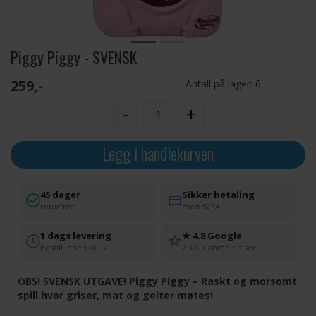
Piggy Piggy - SVENSK
259,-
Antall på lager:
6
-
+
Legg i handlekurven
45 dager
Sikker betaling
returfrist
med SVEA
1 dags levering
★ 4.8 Google
Bestill innen kl. 12
2 300+ anmeldelser
OBS! SVENSK UTGAVE! Piggy Piggy – Raskt og morsomt
spill hvor griser, mat og geiter møtes!