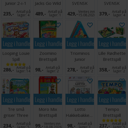
Junior 2-i-1
Jacks Go Wild
SVENSK
SVENSK
Brettspill
- SVENSK
Antall på
Antall på
Ventes inn
Antall på
235,-
489,-
429,-
379,-
lager:
4
lager:
1
15.08.2026
lager:
4
Legg i handlekurven
Legg i handlekurven
Legg i handlekurven
Legg i handle
Looping Louie
Zoomino
Triominos
Lille Rødhette
Spill
Brettspill
Junior
Brettspill
Brettspill -
Antall på
Antall på
Antall på
Antall på
286,-
98,-
278,-
358,-
Norsk
lager:
14
lager:
2
lager:
2
lager:
2
Legg i handlekurven
Legg i handlekurven
Legg i handlekurven
Legg i handle
Tre små
Moro Mix
Lotto
Tempo
griser Three
Brettspill
Hakkebakkeskogen
Brettspill
Little Piggies
Antall på
Ventes inn
Antall på
Antall på
234,-
99,-
98,-
237,-
lager:
5
18.08.2026
lager:
1
lager:
5