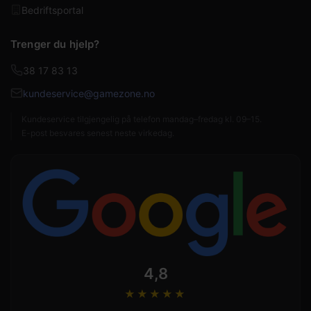
Bedriftsportal
Trenger du hjelp?
38 17 83 13
kundeservice@gamezone.no
Kundeservice tilgjengelig på telefon mandag–fredag kl. 09–15.
E-post besvares senest neste virkedag.
4,8
★★★★
★