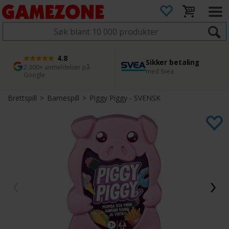
4.8
Sikker betaling
1 dags levering
45 dager returfrist
2 300+ anmeldelser på
med Svea
Bestill innen kl. 12
Enkel retur
Google
Brettspill
>
Barnespill
>
Piggy Piggy - SVENSK