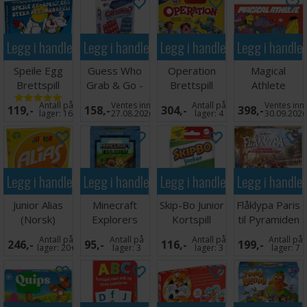
flaks og hvem som kan hogge grisene lengst!
Antall spillere: 2-6
Legg i handlekurven
Legg i handlekurven
Legg i handlekurven
Legg i handle
Alder: 7+
Spilletid: 15-20 minutter
Speile Egg
Guess Who
Operation
Magical
Språk: Svensk
Brettspill
Grab & Go -
Brettspill
Athlete
Reiseutgave
Brettspill
Tips: Vi anbefaler kortbeskyttere for å øke levetiden
Antall på
Ventes inn
Antall på
Ventes inn
119,-
158,-
304,-
398,-
lager:
16
27.08.2026
lager:
4
30.09.202
på kortene i Piggy Piggy. Passende kortbeskyttere
finner du
her
(108 kort).
Legg i handlekurven
Legg i handlekurven
Legg i handlekurven
Legg i handle
Junior Alias
Minecraft
Skip-Bo Junior
Flåklypa Paris
(Norsk)
Explorers
Kortspill
til Pyramiden
Brettspill
Kortspill
Brettspill
Antall på
Antall på
Antall på
Antall på
246,-
95,-
116,-
199,-
lager:
20+
lager:
3
lager:
3
lager:
7