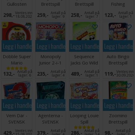
Gullosten
Brettspill
Brettspill
Fishing
Brettspill
Brettspill
Ventes inn
Antall på
Antall på
Antall på
298,-
259,-
258,-
123,-
18.08.2026
lager:
9
lager:
7
lager:
1
Legg i handlekurven
Legg i handlekurven
Legg i handlekurven
Legg i handle
Dobble Super
Monopoly
Sequence
Auto Bingo
Mario
Junior 2-i-1
Jacks Go Wild
Brettspill
Brettspill
Brettspill
- SVENSK
Antall på
Antall på
Antall på
Ventes inn
132,-
235,-
489,-
119,-
lager:
6
lager:
4
lager:
1
30.09.202
Legg i handlekurven
Legg i handlekurven
Legg i handlekurven
Legg i handle
Vem Där -
Agenterna -
Looping Louie
Zoomino
SVENSK
SVENSK
Spill
Brettspill
Ventes inn
Antall på
Antall på
Antall på
429,-
379,-
286,-
98,-
15.08.2026
lager:
4
lager:
14
lager:
2