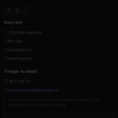
Snarveier
Ofte stilte spørsmål
Min side
Kundeservice
Bedriftsportal
Trenger du hjelp?
38 17 83 13
kundeservice@gamezone.no
Kundeservice tilgjengelig på telefon mandag–fredag kl. 09–15.
E-post besvares senest neste virkedag.