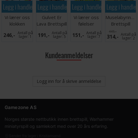
Legg i handlekurven
Legg i handlekurven
Legg i handlekurven
Legg i handle
Vi lærer oss
Gulvet Er
Vi lærer oss
Muselabyrinten
klokken
Lava Brettspill
følelser
Brettspill
Lærespill
Lærespill
449,-
Antall på
Antall på
Antall på
246,-
191,-
151,-
Antall på
314,-
lager:
1
lager:
5
lager:
7
lager:
2
Kundeanmeldelser
Logg inn for å skrive anmeldelse
Gamezone AS
Norges største nettbutikk innen brettspill, Warhammer
miniatyrspill og samlekort med over 20 års erfaring.
Sender fra lager i Kristiansand