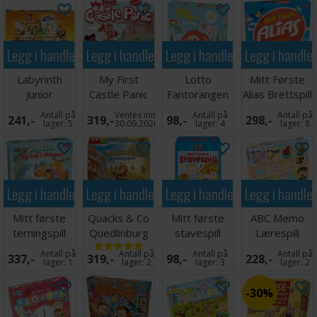
Legg i handlekurven
Legg i handlekurven
Legg i handlekurven
Legg i handle
Labyrinth
My First
Lotto
Mitt Første
Junior
Castle Panic
Fantorangen
Alias Brettspill
Brettspill
Brettspill
Antall på
Ventes inn
Antall på
Antall på
241,-
319,-
98,-
298,-
lager:
5
30.09.2026
lager:
4
lager:
8
Legg i handlekurven
Legg i handlekurven
Legg i handlekurven
Legg i handle
Mitt første
Quacks & Co
Mitt første
ABC Memo
terningspill
Quedlinburg
stavespill
Lærespill
Dash
Brettspill
Antall på
Antall på
Antall på
Antall på
337,-
319,-
98,-
228,-
Brettspill
lager:
1
lager:
2
lager:
3
lager:
2
30%