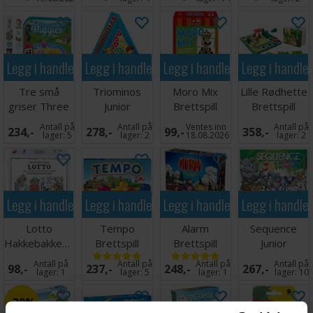
Legg i handlekurven
Legg i handlekurven
Legg i handlekurven
Legg i handle
Tre små
Triominos
Moro Mix
Lille Rødhette
griser Three
Junior
Brettspill
Brettspill
Little Piggies
Brettspill -
Antall på
Antall på
Ventes inn
Antall på
234,-
278,-
99,-
358,-
Norsk
lager:
5
lager:
2
18.08.2026
lager:
2
Legg i handlekurven
Legg i handlekurven
Legg i handlekurven
Legg i handle
Lotto
Tempo
Alarm
Sequence
Hakkebakkeskogen
Brettspill
Brettspill
Junior
Brettspill
Antall på
Antall på
Antall på
Antall på
98,-
237,-
248,-
267,-
lager:
1
lager:
5
lager:
1
lager:
10
30%