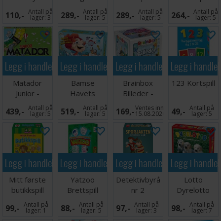
Dollhouse
spelet -
spelet -
Antall på
Antall på
Antall på
Antall på
110,-
289,-
289,-
264,-
Kortspill
SVENSK
SVENSK
lager:
3
lager:
5
lager:
5
lager:
5
Legg i handlekurven
Legg i handlekurven
Legg i handlekurven
Legg i handle
Matador
Bamse
Brainbox
123 Kortspill
Junior -
Havets
Billeder -
DANSK
Hemlighet -
DANSK
Antall på
Antall på
Ventes inn
Antall på
439,-
519,-
169,-
49,-
SVENSK
lager:
5
lager:
5
15.08.2026
lager:
5
Legg i handlekurven
Legg i handlekurven
Legg i handlekurven
Legg i handle
Mitt første
Yatzoo
Detektivbyrå
Lotto
butikkspill
Brettspill
nr 2
Dyrelotto
Brettspill
Sporjakten
Antall på
Antall på
Antall på
Antall på
99,-
88,-
97,-
98,-
Brettspill
lager:
1
lager:
5
lager:
3
lager:
7