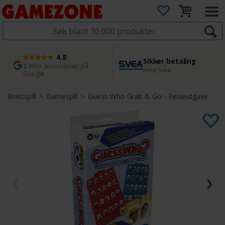
4.8
Sikker betaling
1 dags levering
45 dager returfrist
2 300+ anmeldelser på
med Svea
Bestill innen kl. 12
Enkel retur
Google
Brettspill
>
Barnespill
>
Guess Who Grab & Go - Reiseutgave