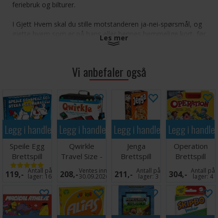
feriebruk og bilturer.
I Gjett Hvem skal du stille motstanderen ja-nei-spørsmål, og
gjette hvem som er på hans eller hennes hemmelige kort, før
Les mer
han eller hun gjetter hvem som er på ditt!
Antall spillere: 2+
Vi anbefaler også
Alder: 6+
Spilletid: 20 minutter
Språk: Norsk
Legg i handlekurven
Legg i handlekurven
Legg i handlekurven
Legg i handle
Speile Egg
Qwirkle
Jenga
Operation
Brettspill
Travel Size -
Brettspill
Brettspill
Reiseutgave
Antall på
Ventes inn
Antall på
Antall på
119,-
208,-
211,-
304,-
lager:
16
30.09.2026
lager:
3
lager:
4