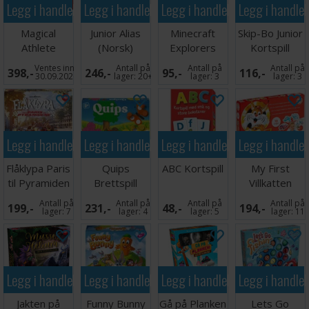
Legg i handlekurven
Legg i handlekurven
Legg i handlekurven
Legg i handle
Magical
Junior Alias
Minecraft
Skip-Bo Junior
Athlete
(Norsk)
Explorers
Kortspill
Brettspill
Brettspill
Kortspill
Ventes inn
Antall på
Antall på
Antall på
398,-
246,-
95,-
116,-
30.09.2026
lager:
20+
lager:
3
lager:
3
Legg i handlekurven
Legg i handlekurven
Legg i handlekurven
Legg i handle
Flåklypa Paris
Quips
ABC Kortspill
My First
til Pyramiden
Brettspill
Villkatten
Brettspill
Brettspill
Antall på
Antall på
Antall på
Antall på
199,-
231,-
48,-
194,-
Norsk
lager:
7
lager:
4
lager:
5
lager:
11
Legg i handlekurven
Legg i handlekurven
Legg i handlekurven
Legg i handle
Jakten på
Funny Bunny
Gå på Planken
Lets Go