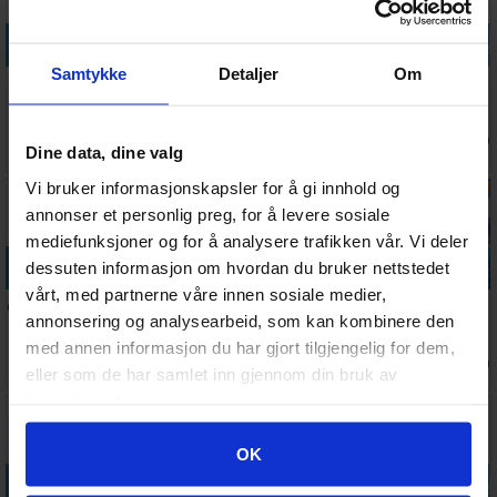
Legg i handlekurven
Legg i handlekurven
Legg i handlekurven
Legg i handle
Samtykke
Detaljer
Om
Vi lærer oss
Balance
Dragomino
UNO Junior
dyrevenner
Beans
Brettspill
Move
Lærespill
Logikk/Mattespill
(Norsk)
Kortspill
231,-
Antall på
Ventes inn
Antall på
Antall på
252,-
331,-
158,-
162,-
Dine data, dine valg
lager:
6
30.09.2026
lager:
7
lager:
2
Vi bruker informasjonskapsler for å gi innhold og
annonser et personlig preg, for å levere sosiale
mediefunksjoner og for å analysere trafikken vår. Vi deler
Legg i handlekurven
Legg i handlekurven
Legg i handlekurven
Legg i handle
dessuten informasjon om hvordan du bruker nettstedet
vårt, med partnerne våre innen sosiale medier,
Omvendspillet
Detektivbyrå
Pop Up Bluey
Dodo
annonsering og analysearbeid, som kan kombinere den
Spørrespill
Nr 2 Innelåst
Brettspill
Brettspill
med annen informasjon du har gjort tilgjengelig for dem,
Brettspill
Antall på
Antall på
Antall på
Antall på
99,-
368,-
191,-
335,-
eller som de har samlet inn gjennom din bruk av
lager:
10
lager:
2
lager:
3
lager:
1
tjenestene deres.
30%
Googles retningslinjer for personvern
OK
Legg i handlekurven
Legg i handlekurven
Legg i handlekurven
Legg i handle