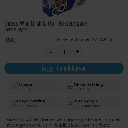
Guess Who Grab & Go - Reiseutgave
Norske regler
158,-
Forventet til lager
27.08.2026
-
+
Legg i handlekurven
45 dager
Sikker betaling
returfrist
med SVEA
1 dags levering
★ 4.8 Google
Bestill innen kl. 12
2 300+ anmeldelser
Guess Who/Gjett Hvem er det originale gjettespillet - og med
reiseutgaven er du klar til å spille på sekunder! Perfekt til