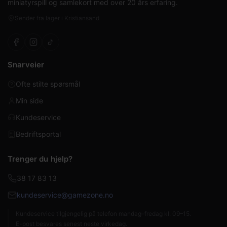
miniatyrspill og samlekort med over 20 års erfaring.
Sender fra lager i Kristiansand
Snarveier
Ofte stilte spørsmål
Min side
Kundeservice
Bedriftsportal
Trenger du hjelp?
38 17 83 13
kundeservice@gamezone.no
Kundeservice tilgjengelig på telefon mandag–fredag kl. 09–15.
E-post besvares senest neste virkedag.