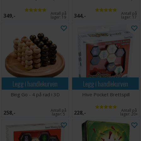
Antall på
Antall på
349,-
344,-
lager:
19
lager:
17
Legg i handlekurven
Legg i handlekurven
Bing Go - 4 på rad i 3D
Hive Pocket Brettspill
Antall på
Antall på
258,-
228,-
lager:
5
lager:
20+