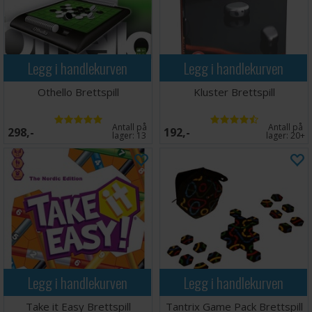
Legg i handlekurven
Legg i handlekurven
Othello Brettspill
Kluster Brettspill
Antall på
Antall på
298,-
192,-
lager:
13
lager:
20+
Legg i handlekurven
Legg i handlekurven
Take it Easy Brettspill
Tantrix Game Pack Brettspill