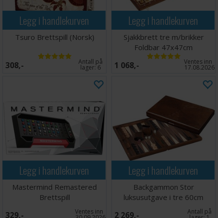
Legg i handlekurven
Legg i handlekurven
Tsuro Brettspill (Norsk)
Sjakkbrett tre m/brikker
Foldbar 47x47cm
Antall på
Ventes inn
308,-
1 068,-
lager:
6
17.08.2026
Legg i handlekurven
Legg i handlekurven
Mastermind Remastered
Backgammon Stor
Brettspill
luksusutgave i tre 60cm
Ventes inn
Antall på
329,-
2 269,-
30.09.2026
lager:
1