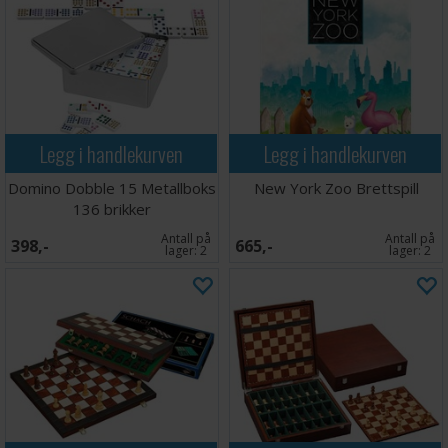
Legg i handlekurven
Legg i handlekurven
Domino Dobble 15 Metallboks
New York Zoo Brettspill
136 brikker
Antall på
Antall på
398,-
665,-
lager:
2
lager:
2