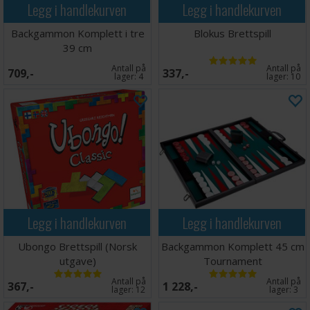
Legg i handlekurven
Legg i handlekurven
Backgammon Komplett i tre
Blokus Brettspill
39 cm
Antall på
Antall på
709,-
337,-
lager:
4
lager:
10
Legg i handlekurven
Legg i handlekurven
Ubongo Brettspill (Norsk
Backgammon Komplett 45 cm
utgave)
Tournament
Antall på
Antall på
367,-
1 228,-
lager:
12
lager:
3