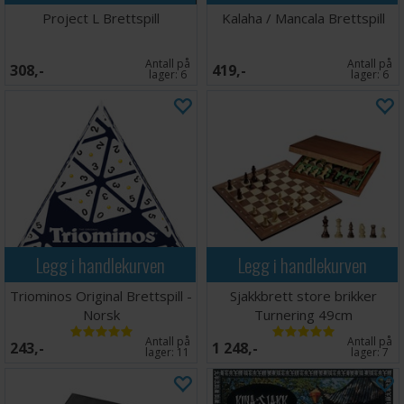
Project L Brettspill
Kalaha / Mancala Brettspill
Antall på
Antall på
308,-
419,-
lager:
6
lager:
6
Legg i handlekurven
Legg i handlekurven
Triominos Original Brettspill -
Sjakkbrett store brikker
Norsk
Turnering 49cm
Antall på
Antall på
243,-
1 248,-
lager:
11
lager:
7