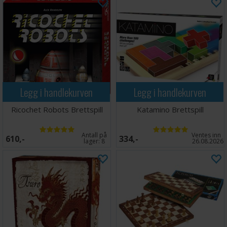
Legg i handlekurven
Legg i handlekurven
Ricochet Robots Brettspill
Katamino Brettspill
Antall på
Ventes inn
610,-
334,-
lager:
8
26.08.2026