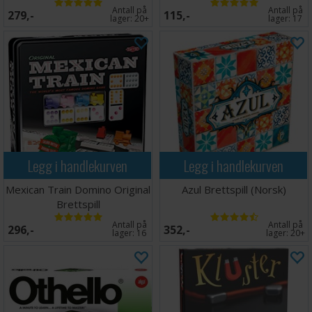
Antall på
Antall på
279,-
115,-
lager:
20+
lager:
17
Legg i handlekurven
Legg i handlekurven
Mexican Train Domino Original
Azul Brettspill (Norsk)
Brettspill
Antall på
Antall på
296,-
352,-
lager:
16
lager:
20+