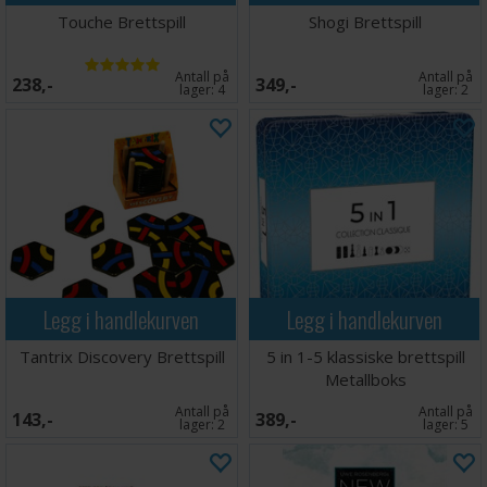
Touche Brettspill
Shogi Brettspill
Antall på
Antall på
238,-
349,-
lager:
4
lager:
2
Legg i handlekurven
Legg i handlekurven
Tantrix Discovery Brettspill
5 in 1-5 klassiske brettspill
Metallboks
Antall på
Antall på
143,-
389,-
lager:
2
lager:
5