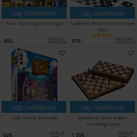
Legg i handlekurven
Legg i handlekurven
Paris City of Light Brettspill
Sjakksett Best Chess Set Ever
50cm
Ventes inn
Ventes inn
459,-
579,-
30.09.2026
30.09.2026
Legg i handlekurven
Legg i handlekurven
Tiny Towns Brettspill
Sjakkbrett store brikker
Turnering 52cm
Antall på
Antall på
629,-
1 559,-
lager:
2
lager:
3