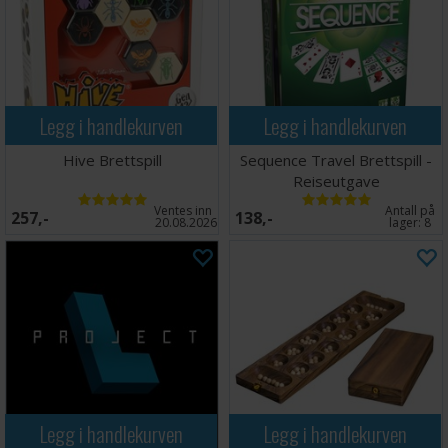
Legg i handlekurven
Legg i handlekurven
Hive Brettspill
Sequence Travel Brettspill -
Reiseutgave
Ventes inn
Antall på
257,-
138,-
20.08.2026
lager:
8
Legg i handlekurven
Legg i handlekurven