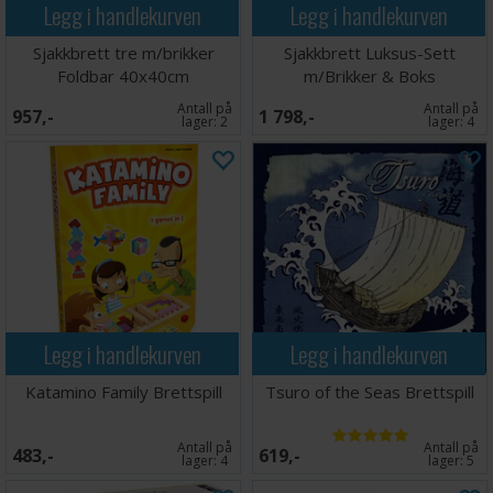
Legg i handlekurven
Legg i handlekurven
Sjakkbrett tre m/brikker
Sjakkbrett Luksus-Sett
Foldbar 40x40cm
m/Brikker & Boks
Antall på
Antall på
957,-
1 798,-
lager:
2
lager:
4
Legg i handlekurven
Legg i handlekurven
Katamino Family Brettspill
Tsuro of the Seas Brettspill
Antall på
Antall på
483,-
619,-
lager:
4
lager:
5