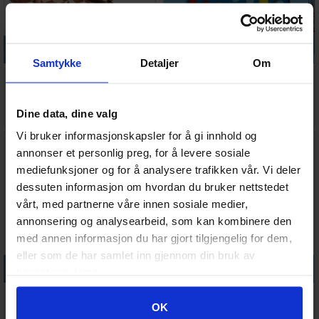
Legg i handlekurven
Legg i handlekurven
Samtykke
Detaljer
Om
Sjakkbrett tre m/brikker
Fire på rad - Reiseutgave
Foldbar 30x30cm
Antall på
Antall på
Dine data, dine valg
568,-
58,-
lager:
6
lager:
3
Vi bruker informasjonskapsler for å gi innhold og
annonser et personlig preg, for å levere sosiale
mediefunksjoner og for å analysere trafikken vår. Vi deler
dessuten informasjon om hvordan du bruker nettstedet
vårt, med partnerne våre innen sosiale medier,
annonsering og analysearbeid, som kan kombinere den
med annen informasjon du har gjort tilgjengelig for dem,
eller som de har samlet inn gjennom din bruk av
Legg i handlekurven
Legg i handlekurven
tjenestene deres.
Sjakkbrett m/brikker Tynt
Hive Carbon Brettspill
Googles retningslinjer for personvern
OK
brett 29cm