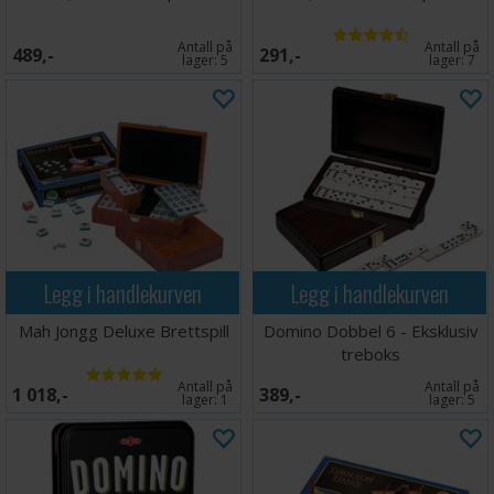
Antall på
Antall på
489,-
291,-
lager:
5
lager:
7
Legg i handlekurven
Legg i handlekurven
Mah Jongg Deluxe Brettspill
Domino Dobbel 6 - Eksklusiv
treboks
Antall på
Antall på
1 018,-
389,-
lager:
1
lager:
5