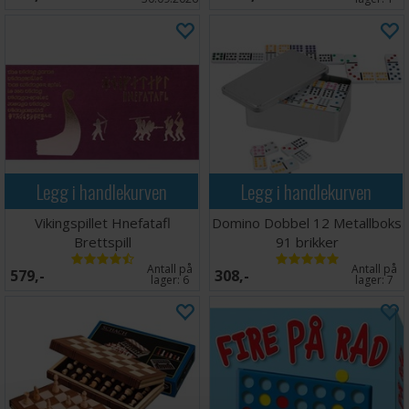
Legg i handlekurven
Legg i handlekurven
Vikingspillet Hnefatafl
Domino Dobbel 12 Metallboks
Brettspill
91 brikker
Antall på
Antall på
579,-
308,-
lager:
6
lager:
7