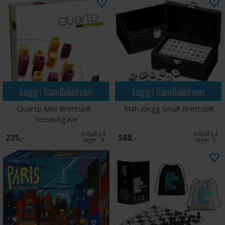
Legg i handlekurven
Legg i handlekurven
Quarto Mini Brettspill -
Mah Jongg Small Brettspill
Reiseutgave
Antall på
Antall på
235,-
588,-
lager:
4
lager:
5