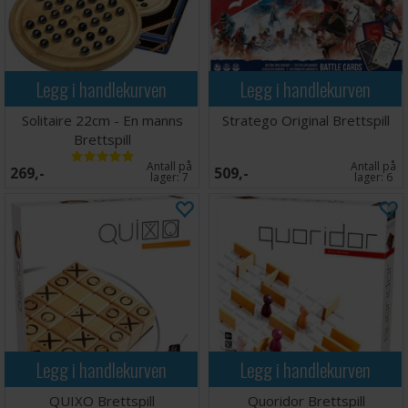
Legg i handlekurven
Legg i handlekurven
Solitaire 22cm - En manns
Stratego Original Brettspill
Brettspill
Antall på
Antall på
269,-
509,-
lager:
7
lager:
6
Legg i handlekurven
Legg i handlekurven
QUIXO Brettspill
Quoridor Brettspill