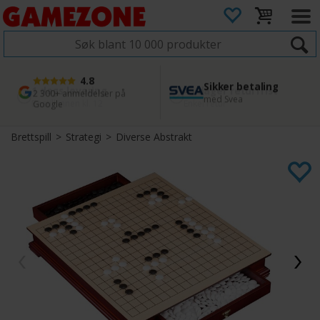
4.8
Sikker betaling
1 dags levering
45 dager returfrist
2 300+ anmeldelser på
med Svea
Bestill innen kl. 12
Enkel retur
Google
Brettspill
>
Strategi
>
Diverse Abstrakt