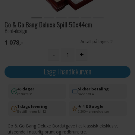
Go & Go Bang Deluxe Spill 50x44cm
Bord-design
1 078,-
Antall på lager:
2
-
+
Legg i handlekurven
45 dager
Sikker betaling
returfrist
med SVEA
1 dags levering
★ 4.8 Google
Bestill innen kl. 12
2 300+ anmeldelser
Go & Go Bang Deluxe Bordutgave i et klassisk eksklusivt
utseende i naturlig brunt og rødbrunt tre.