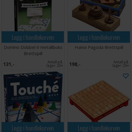
Legg i handlekurven
Legg i handlekurven
Domino Dobbel 6 metallboks
Hanoi Pagoda Brettspill
Brettspill
Antall på
Antall på
131,-
198,-
lager:
20+
lager:
20+
Legg i handlekurven
Legg i handlekurven