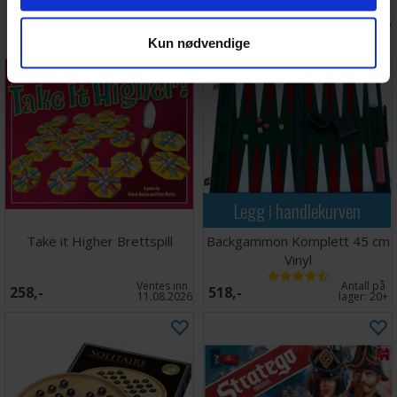
Antall på
Ventes inn
319,-
298,-
lager:
8
30.09.2026
Kun nødvendige
Legg i handlekurven
Take it Higher Brettspill
Backgammon Komplett 45 cm
Vinyl
Ventes inn
Antall på
258,-
518,-
11.08.2026
lager:
20+