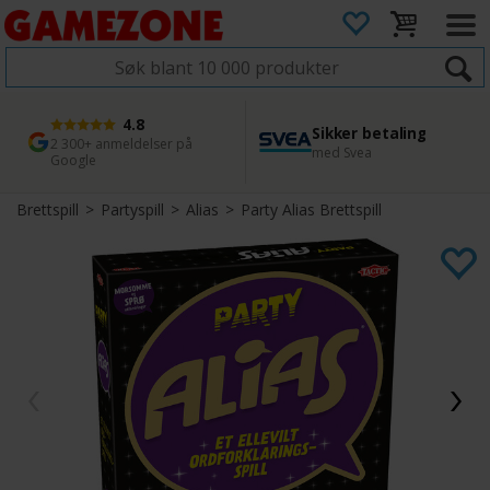
4.8
Sikker betaling
1 dags levering
45 dager returfrist
2 300+ anmeldelser på
med Svea
Bestill innen kl. 12
Enkel retur
Google
Brettspill
>
Partyspill
>
Alias
>
Party Alias Brettspill