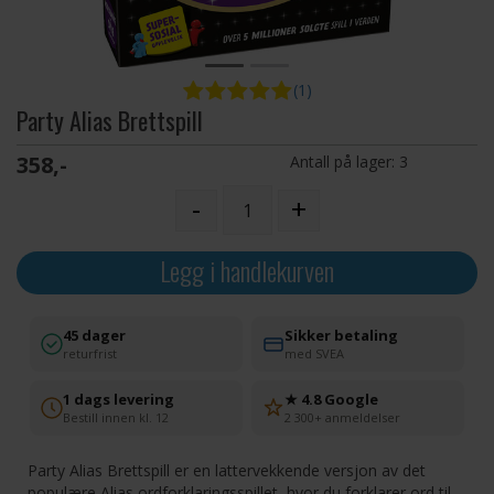
(1)
Party Alias Brettspill
358,-
Antall på lager:
3
-
+
Legg i handlekurven
45 dager
Sikker betaling
returfrist
med SVEA
1 dags levering
★ 4.8 Google
Bestill innen kl. 12
2 300+ anmeldelser
Party Alias Brettspill er en lattervekkende versjon av det
populære Alias ordforklaringsspillet, hvor du forklarer ord til