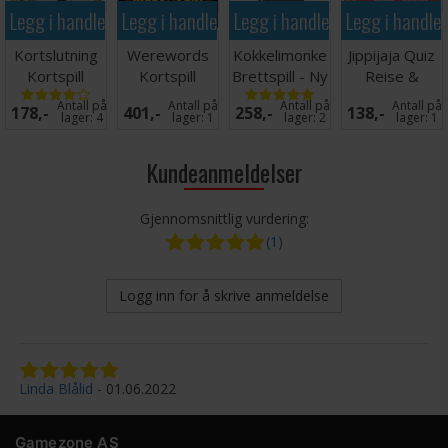
Legg i handlekurven
Legg i handlekurven
Legg i handlekurven
Legg i handle
Kortslutning
Werewords
Kokkelimonke
Jippijaja Quiz
Kortspill
Kortspill
Brettspill - Ny
Reise &
utgave
Eventyr
Antall på
Antall på
Antall på
Antall på
178,-
401,-
258,-
138,-
Kortspill
lager:
4
lager:
1
lager:
2
lager:
1
Kundeanmeldelser
Gjennomsnittlig vurdering:
(1)
Logg inn for å skrive anmeldelse
Linda Blålid
01.06.2022
Gamezone AS