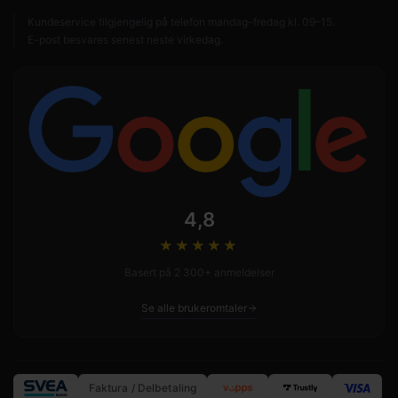
Kundeservice tilgjengelig på telefon mandag–fredag kl. 09–15.
E-post besvares senest neste virkedag.
4,8
★★★★
★
Basert på 2 300+ anmeldelser
Se alle brukeromtaler
Faktura / Delbetaling