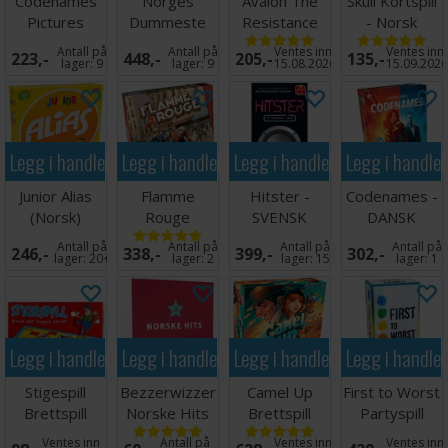
Codenames
Norges
Avalon The
Skull Kortspill
Pictures
Dummeste
Resistance
- Norsk
Kortspill -
Deluxe
Kortspill
utgave
Antall på
Antall på
Ventes inn
Ventes inn
223,-
448,-
205,-
135,-
ENGELSK
Brettspill
Norsk
lager:
9
lager:
9
15.08.2026
15.09.202
Legg i handlekurven
Legg i handlekurven
Legg i handlekurven
Legg i handle
Junior Alias
Flamme
Hitster -
Codenames -
(Norsk)
Rouge
SVENSK
DANSK
Brettspill
Brettspill -
Antall på
Antall på
Antall på
Antall på
246,-
338,-
399,-
302,-
Norsk
lager:
20+
lager:
2
lager:
15
lager:
1
Legg i handlekurven
Legg i handlekurven
Legg i handlekurven
Legg i handle
Stigespill
Bezzerwizzer
Camel Up
First to Worst
Brettspill
Norske Hits
Brettspill
Partyspill
Ventes inn
Antall på
Ventes inn
Ventes inn