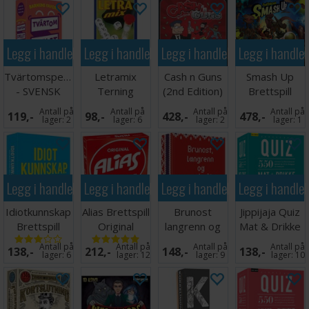
Legg i handlekurven
Legg i handlekurven
Legg i handlekurven
Legg i handle
Tvärtomspelet
Letramix
Cash n Guns
Smash Up
- SVENSK
Terning
(2nd Edition)
Brettspill
Scrabble/kryssord
Brettspill
Antall på
Antall på
Antall på
Antall på
119,-
98,-
428,-
478,-
Spill
lager:
2
lager:
6
lager:
2
lager:
1
Legg i handlekurven
Legg i handlekurven
Legg i handlekurven
Legg i handle
Idiotkunnskap
Alias Brettspill
Brunost
Jippijaja Quiz
Brettspill
Original
langrenn og
Mat & Drikke
lusekofte
Kortspill
Antall på
Antall på
Antall på
Antall på
138,-
212,-
148,-
138,-
Kortspill
lager:
6
lager:
12
lager:
9
lager:
10