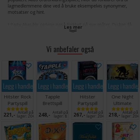
lagmedlemmene dine ved å bruke eksempelvis synonymer,
motsatser og hint.
I Party Alias blir ordene også forklart på nye måter. Du kan få
Les mer
muligheten til å fortelle en historie som inkluderer alle ordene
på et kort, beskrive forskjellige kjendiser eller forklare mens
du står i merkelige stillinger eller hopper. Du får også forklare
Vi anbefaler også
ord i forskjellige humør - vil du være hysterisk, deprimert eller
sint? Party Alias utfordrer alle til å forklare, bli aktive og bruke
sin kreativitet!
Party Alias er tidligere kåret til årets selskapsspill og
ble gitt terningkast 6 i VG.
Legg i handlekurven
Legg i handlekurven
Legg i handlekurven
Legg i handle
Antall spillere 4+
Hitster Rock
Tapple
Hitster
One Night
Alder 11+
Partyspill
Brettspill
Partyspill
Ultimate
Spilletid 45 minutter
Werewolf
Antall på
Antall på
Antall på
Antall på
221,-
248,-
267,-
218,-
Brettspill
lager:
20+
lager:
8
lager:
20+
lager:
20+