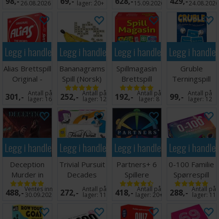
98,-
69,-
628,-
429,-
26.08.2026
lager:
20+
15.09.2026
24.08.202
Legg i handlekurven
Legg i handlekurven
Legg i handlekurven
Legg i handle
Alias Brettspill
Bananagrams
Spillmagasin
Gruble
Original -
Spill (Norsk)
Brettspill
Terningspill
Engelsk
på norsk
Antall på
Antall på
Antall på
Antall på
301,-
252,-
192,-
99,-
lager:
16
lager:
12
lager:
8
lager:
12
Legg i handlekurven
Legg i handlekurven
Legg i handlekurven
Legg i handle
Deception
Trivial Pursuit
Partners+ 6
0-100 Familie
Murder in
Decades
Spillere
Spørrespill
Hong Kong
Brettspill
Brettspill
Ventes inn
Antall på
Antall på
Antall på
488,-
272,-
418,-
288,-
Brettspill
30.09.2026
lager:
11
lager:
20+
lager:
11