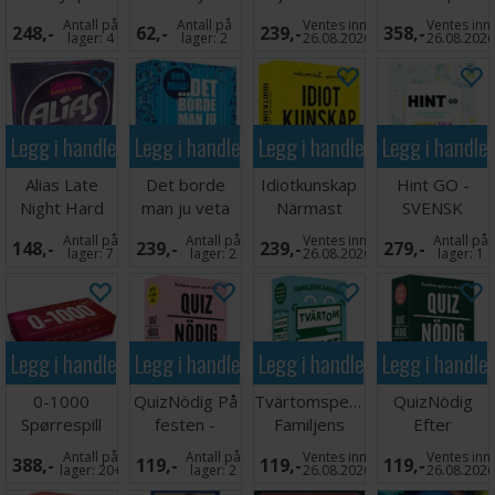
Partyspill
SVENSK
Antall på
Antall på
Ventes inn
Ventes inn
248,-
62,-
239,-
358,-
lager:
4
lager:
2
26.08.2026
26.08.202
Legg i handlekurven
Legg i handlekurven
Legg i handlekurven
Legg i handle
Alias Late
Det borde
Idiotkunskap
Hint GO -
Night Hard
man ju veta
Närmast
SVENSK
Core
Hur många -
vinner -
Antall på
Antall på
Ventes inn
Antall på
148,-
239,-
239,-
279,-
Partyspill
SVENSK
SVENSK
lager:
7
lager:
2
26.08.2026
lager:
1
Legg i handlekurven
Legg i handlekurven
Legg i handlekurven
Legg i handle
0-1000
QuizNödig På
Tvärtomspelet
QuizNödig
Spørrespill
festen -
Familjens
Efter
SVENSK
favorit -
middagen -
Antall på
Antall på
Ventes inn
Ventes inn
388,-
119,-
119,-
119,-
SVENSK
SVENSK
lager:
20+
lager:
2
26.08.2026
26.08.202