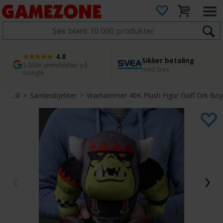
4.8
Sikker betaling
1 dags levering
45 dager returfrist
2 300+ anmeldelser på
med Svea
Bestill innen kl. 12
Enkel retur
Google
Miniatyrspill
>
Samleobjekter
>
Warhammer 40K Plush Figur Goff Ork Boy