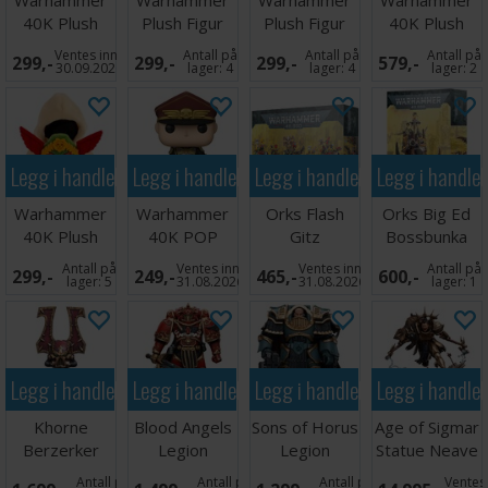
40K Plush
Plush Figur
Plush Figur
40K Plush
Figur Ripper
Skaven
Balthas Gryph
Figur Space
Ventes inn
Antall på
Antall på
Antall på
299,-
299,-
299,-
579,-
Deathmaster
Houn
Marine
30.09.2026
lager:
4
lager:
4
lager:
2
Legg i handlekurven
Legg i handlekurven
Legg i handlekurven
Legg i handle
Warhammer
Warhammer
Orks Flash
Orks Big Ed
40K Plush
40K POP
Gitz
Bossbunka
Figur Watcher
Figur
Antall på
Ventes inn
Ventes inn
Antall på
299,-
249,-
465,-
600,-
Dark
Commisar
lager:
5
31.08.2026
31.08.2026
lager:
1
Legg i handlekurven
Legg i handlekurven
Legg i handlekurven
Legg i handle
Khorne
Blood Angels
Sons of Horus
Age of Sigmar
Berzerker
Legion
Legion
Statue Neave
Helm Replica
Praetor
Praetor
Blacktalon
Antall på
Antall på
Antall på
Ventes