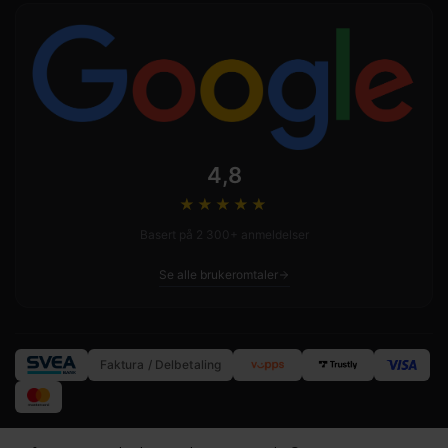
4,8
★★★★
★
Basert på 2 300+ anmeldelser
Se alle brukeromtaler
Faktura / Delbetaling