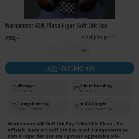
Warhammer 40K Plush Figur Goff Ork Boy
799,-
Antall på lager:
3
-
+
Legg i handlekurven
45 dager
Sikker betaling
returfrist
med SVEA
1 dags levering
★ 4.8 Google
Bestill innen kl. 12
2 300+ anmeldelser
Warhammer 40K Goff Ork Boy Collectible Plush – En
offisielt lisensiert Goff Ork Boy-plush i megastørrelse
som bringer den største og mest aggressive ork-