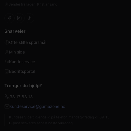
Sender fra lager i Kristiansand
Snarveier
Ofte stilte spørsmål
Min side
Kundeservice
Bedriftsportal
Trenger du hjelp?
38 17 83 13
kundeservice@gamezone.no
Kundeservice tilgjengelig på telefon mandag–fredag kl. 09–15.
E-post besvares senest neste virkedag.