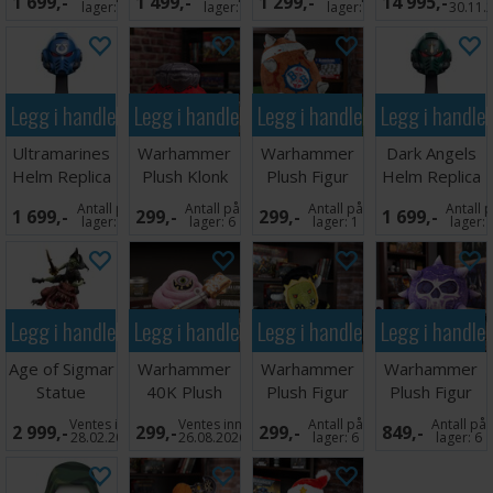
1 699,-
1 499,-
1 299,-
14 995,-
20cm
Paragon
Cataphracti
lager:
1
lager:
1
lager:
1
30.11.
Legg i handlekurven
Legg i handlekurven
Legg i handlekurven
Legg i handle
Ultramarines
Warhammer
Warhammer
Dark Angels
Helm Replica
Plush Klonk
Plush Figur
Helm Replica
12cm
Rockbrow
Blood Bowl
12cm
Antall på
Antall på
Antall på
Antall 
1 699,-
299,-
299,-
1 699,-
Squig
Ball
lager:
1
lager:
6
lager:
1
lager:
Legg i handlekurven
Legg i handlekurven
Legg i handlekurven
Legg i handle
Age of Sigmar
Warhammer
Warhammer
Warhammer
Statue
40K Plush
Plush Figur
Plush Figur
Boingrot
Figur Granade
Gloomspite
Purple Sun
Ventes inn
Ventes inn
Antall på
Antall på
2 999,-
299,-
299,-
849,-
Bounder
Nurgli
Git
Shysish
28.02.2027
26.08.2026
lager:
6
lager:
6