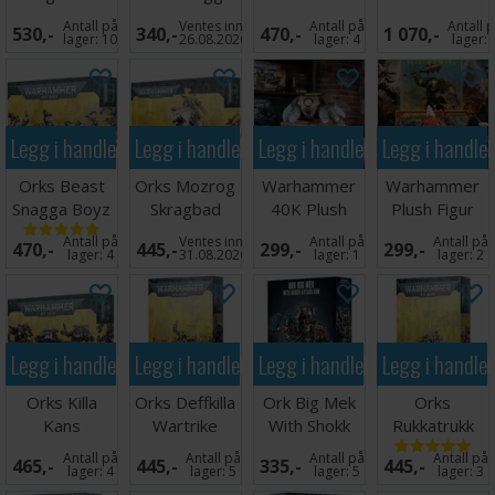
Snazzwagon
Antall på
Ventes inn
Antall på
Antall 
530,-
340,-
470,-
1 070,-
lager:
10
26.08.2026
lager:
4
lager:
Legg i handlekurven
Legg i handlekurven
Legg i handlekurven
Legg i handle
Orks Beast
Orks Mozrog
Warhammer
Warhammer
Snagga Boyz
Skragbad
40K Plush
Plush Figur
Figur Necron
Gnasha-Squig
Antall på
Ventes inn
Antall på
Antall på
470,-
445,-
299,-
299,-
Scarab
lager:
4
31.08.2026
lager:
1
lager:
2
Legg i handlekurven
Legg i handlekurven
Legg i handlekurven
Legg i handle
Orks Killa
Orks Deffkilla
Ork Big Mek
Orks
Kans
Wartrike
With Shokk
Rukkatrukk
Attack Gun
Squigbuggy
Antall på
Antall på
Antall på
Antall på
465,-
445,-
335,-
445,-
lager:
4
lager:
5
lager:
5
lager:
3