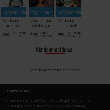
Legg i handlekurven
Legg i handlekurven
Legg i handlekurven
Warhammer
Warhammer
Warhammer
40K POP
Plush Figur
40K Plush
Figur Aeldari
Fyreslayer
Figur Da Red
Ventes inn
Ventes inn
Ventes inn
249,-
299,-
299,-
Ranger
Gobbo
31.08.2026
26.08.2026
26.08.2026
Kundeanmeldelser
Logg inn for å skrive anmeldelse
Gamezone AS
Norges største nettbutikk innen brettspill, Warhammer
miniatyrspill og samlekort med over 20 års erfaring.