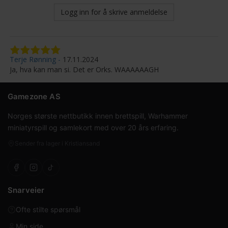
Logg inn for å skrive anmeldelse
Terje Rønning
17.11.2024
Ja, hva kan man si. Det er Orks. WAAAAAAGH
Gamezone AS
Norges største nettbutikk innen brettspill, Warhammer
miniatyrspill og samlekort med over 20 års erfaring.
Sender fra lager i Kristiansand
Snarveier
Ofte stilte spørsmål
Min side