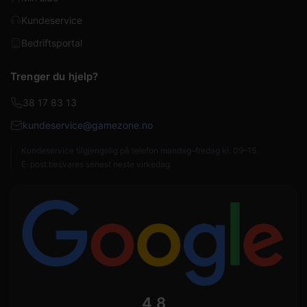
Kundeservice
Bedriftsportal
Trenger du hjelp?
38 17 83 13
kundeservice@gamezone.no
Kundeservice tilgjengelig på telefon mandag–fredag kl. 09–15.
E-post besvares senest neste virkedag.
4,8