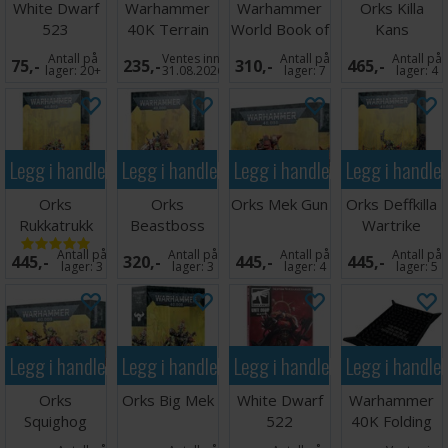
White Dwarf
Warhammer
Warhammer
Orks Killa
523
40K Terrain
World Book of
Kans
Area Set
Dioramas
Antall på
Ventes inn
Antall på
Antall på
75,-
235,-
310,-
465,-
lager:
20+
31.08.2026
lager:
7
lager:
4
Legg i handlekurven
Legg i handlekurven
Legg i handlekurven
Legg i handle
Orks
Orks
Orks Mek Gun
Orks Deffkilla
Rukkatrukk
Beastboss
Wartrike
Squigbuggy
Antall på
Antall på
Antall på
Antall på
445,-
320,-
445,-
445,-
lager:
3
lager:
3
lager:
4
lager:
5
Legg i handlekurven
Legg i handlekurven
Legg i handlekurven
Legg i handle
Orks
Orks Big Mek
White Dwarf
Warhammer
Squighog
522
40K Folding
Boyz
Dice Tray