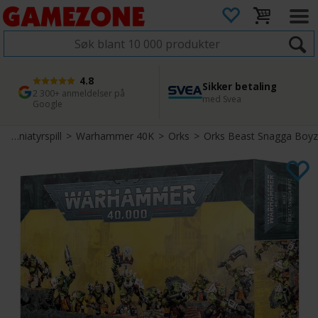
4.8
Sikker betaling
1 dags levering
45 dager returfrist
2 300+ anmeldelser på
med Svea
Bestill innen kl. 12
Enkel retur
Google
Miniatyrspill
>
Warhammer 40K
>
Orks
>
Orks Beast Snagga Boyz