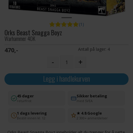
(1)
Orks Beast Snagga Boyz
Warhammer 40K
470,-
Antall på lager:
4
-
+
Legg i handlekurven
45 dager
Sikker betaling
returfrist
med SVEA
1 dags levering
★ 4.8 Google
Bestill innen kl. 12
2 300+ anmeldelser
Orks Beast Snagga Boyz inneholder alt du trenger for å sette