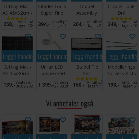
Cutting Mat -
Citadel Tools
Citadel
Citadel Tools
A3 45x32cm -
Super Fine
Assembly
Drill
Grønn
Detail Cutters
Stand v2
Antall på
Antall på
Antall på
Antall på
258,-
394,-
204,-
249,-
lager:
20+
lager:
1
lager:
2
lager:
10
Legg i handlekurven
Legg i handlekurven
Legg i handlekurven
Legg i handle
Cutting Mat -
Unilux LED
Citadel File
Modellerings
A3 45x30cm -
Lampe med
Set
Carvers 3 stk
Sort
forstørrelsesglass
- Tosidige
Ventes inn
Ventes inn
Antall på
Antall på
139,-
1 399,-
160,-
198,-
30.09.2026
27.08.2026
lager:
7
lager:
5
Vi anbefaler også