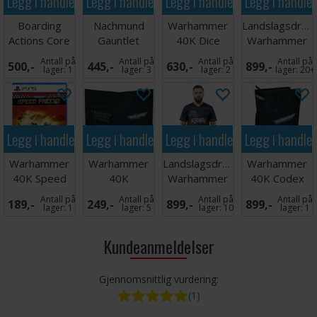
Legg i handlekurven
Legg i handlekurven
Legg i handlekurven
Legg i handle
Boarding
Nachmund
Warhammer
Landslagsdrakt
Actions Core
Gauntlet
40K Dice
Warhammer
Rules
Crusade
Tower
2026 Norge
Antall på
Antall på
Antall på
Antall på
500,-
445,-
630,-
899,-
Campaign
XL
lager:
1
lager:
3
lager:
2
lager:
20+
Book
Legg i handlekurven
Legg i handlekurven
Legg i handlekurven
Legg i handle
Warhammer
Warhammer
Landslagsdrakt
Warhammer
40K Speed
40K
Warhammer
40K Codex
Freeks PS5
Datasheet
2026 Norge L
Book Folio
Antall på
Antall på
Antall på
Antall på
189,-
249,-
899,-
899,-
Folio
lager:
1
lager:
5
lager:
10
lager:
1
Kundeanmeldelser
Gjennomsnittlig vurdering:
(1)