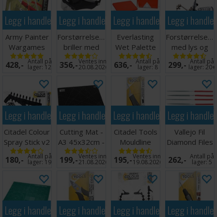
Legg i handlekurven
Legg i handlekurven
Legg i handlekurven
Legg i handle
Army Painter
Forstørrelsesglass
Everlasting
Forstørrelsesg
Wargames
briller med
Wet Palette
med lys og
Hobby Tool
LED lys
Painter v2
holder
Antall på
Ventes inn
Antall på
Antall på
428,-
356,-
636,-
299,-
Kit
lager:
12
20.08.2026
lager:
8
lager:
20+
Legg i handlekurven
Legg i handlekurven
Legg i handlekurven
Legg i handle
Citadel Colour
Cutting Mat -
Citadel Tools
Vallejo Fil
Spray Stick v2
A3 45x32cm -
Mouldline
Diamond Files
Sort
Remover
- 5 stk
Antall på
Ventes inn
Ventes inn
Antall på
180,-
199,-
195,-
262,-
lager:
19
21.08.2026
19.08.2026
lager:
5
Legg i handlekurven
Legg i handlekurven
Legg i handlekurven
Legg i handle