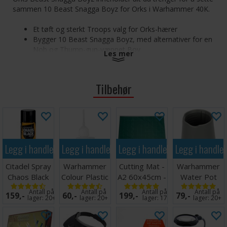
sammen 10 Beast Snagga Boyz for Orks i Warhammer 40K.
Et tøft og sterkt Troops valg for Orks-hærer
Bygger 10 Beast Snagga Boyz, med alternativer for en
Nob og Thump-gun-væpnet Boy
Les mer
Eksperter på å ta ned mye større monstre og kjøretøy
Tilbehør
Settet består av 87 komponenter, og inkluderer 10 stk 32mm
runde baser. Miniatyrene kommer umalt og krever
montering.
Legg i handlekurven
Legg i handlekurven
Legg i handlekurven
Legg i handle
Citadel Spray
Warhammer
Cutting Mat -
Warhammer
Chaos Black
Colour Plastic
A2 60x45cm -
Water Pot
Glue 15ml
Grønn
Antall på
Antall på
Antall på
Antall på
159,-
60,-
199,-
79,-
lager:
20+
lager:
20+
lager:
17
lager:
20+