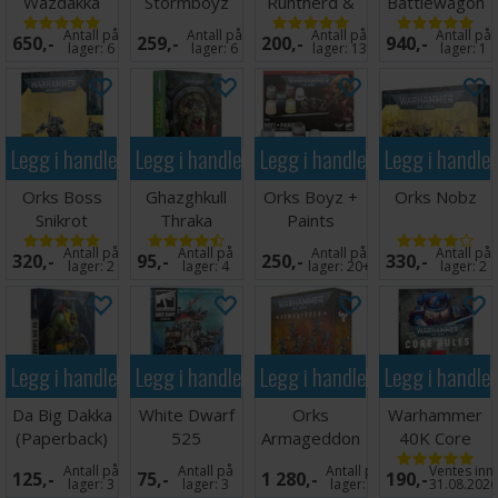
Wazdakka
Stormboyz
Runtherd &
Battlewagon
Gutsmek
Gretchin
Antall på
Antall på
Antall på
Antall på
650,-
259,-
200,-
940,-
lager:
6
lager:
6
lager:
13
lager:
1
Legg i handlekurven
Legg i handlekurven
Legg i handlekurven
Legg i handle
Orks Boss
Ghazghkull
Orks Boyz +
Orks Nobz
Snikrot
Thraka
Paints
Prophet of
Antall på
Antall på
Antall på
Antall på
320,-
95,-
250,-
330,-
the Waaagh
lager:
2
lager:
4
lager:
20+
lager:
2
Legg i handlekurven
Legg i handlekurven
Legg i handlekurven
Legg i handle
Da Big Dakka
White Dwarf
Orks
Warhammer
(Paperback)
525
Armageddon
40K Core
Battalion
Rules
Antall på
Antall på
Antall på
Ventes inn
125,-
75,-
1 280,-
190,-
lager:
3
lager:
3
lager:
8
31.08.202