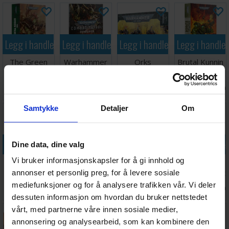
Legg i handlekurven
Legg i handlekurven
Legg i handlekurven
Legg i handle
The Green
Warhammer
Orks
Brutal Kunnin
Tide Omnibus
40K Combat
Meganobz
(Paperback)
(Paperback)
Patrol
Ventes inn
Antall på
Antall på
Antall på
178,-
255,-
530,-
115,-
Companion
30.09.2026
lager:
20+
lager:
9
lager:
5
Samtykke
Detaljer
Om
Legg i handlekurven
Legg i handlekurven
Legg i handlekurven
Legg i handle
Dine data, dine valg
Vi bruker informasjonskapsler for å gi innhold og
Orks Codex
Orks Warboss
Carnage
Warhammer
in Mega
Unending
40K Desk Mat
annonser et personlig preg, for å levere sosiale
Armour
(Paperback)
Galaxy
mediefunksjoner og for å analysere trafikken vår. Vi deler
Antall på
Antall på
Antall på
Antall på
329,-
320,-
119,-
299,-
lager:
3
lager:
10
lager:
5
lager:
2
dessuten informasjon om hvordan du bruker nettstedet
vårt, med partnerne våre innen sosiale medier,
annonsering og analysearbeid, som kan kombinere den