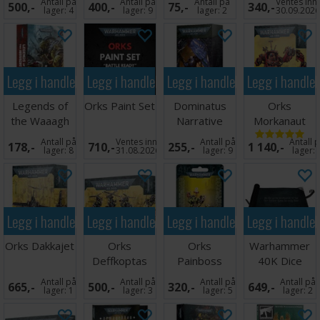
Antall på
Antall på
Antall på
Ventes inn
500,-
400,-
75,-
340,-
lager:
4
lager:
9
lager:
2
30.09.202
Legg i handlekurven
Legg i handlekurven
Legg i handlekurven
Legg i handle
Legends of
Orks Paint Set
Dominatus
Orks
the Waaagh
Narrative
Morkanaut
(Paperback)
Campaign
Antall på
Ventes inn
Antall på
Antall 
178,-
710,-
255,-
1 140,-
Deck
lager:
8
31.08.2026
lager:
9
lager:
Legg i handlekurven
Legg i handlekurven
Legg i handlekurven
Legg i handle
Orks Dakkajet
Orks
Orks
Warhammer
Deffkoptas
Painboss
40K Dice
Scroll
Antall på
Antall på
Antall på
Antall på
665,-
500,-
320,-
649,-
lager:
1
lager:
3
lager:
5
lager:
2