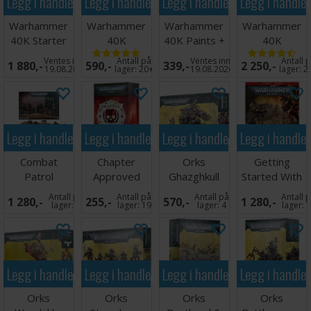
Legg i handlekurven
Legg i handlekurven
Legg i handlekurven
Legg i handle
Warhammer
Warhammer
Warhammer
Warhammer
40K Starter
40K
40K Paints +
40K
Set
Introductory
Tools Set
Armageddon
Ventes inn
Antall på
Ventes inn
Antall 
1 880,-
590,-
339,-
2 250,-
Set
19.08.2026
lager:
20+
19.08.2026
lager:
2
Legg i handlekurven
Legg i handlekurven
Legg i handlekurven
Legg i handle
Combat
Chapter
Orks
Getting
Patrol
Approved
Ghazghkull
Started With
Battlezone
Mission Deck
Thraka
Orks
Antall på
Antall på
Antall på
Antall 
1 280,-
255,-
570,-
1 280,-
2026-27
lager:
9
lager:
19
lager:
4
lager:
1
Legg i handlekurven
Legg i handlekurven
Legg i handlekurven
Legg i handle
Orks
Orks
Orks
Orks