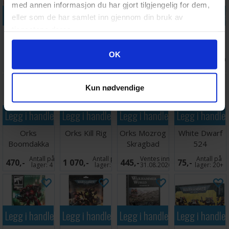
med annen informasjon du har gjort tilgjengelig for dem,
Legg i handlekurven
Legg i handlekurven
Legg i handlekurven
Legg i handle
eller som de har samlet inn gjennom din bruk av
tjenestene deres.
Ork Stompa
Orks Zodgrod
Battlefield
Ork Big Mek
Wortsnagga
Trophies
With Shokk
Googles retningslinjer for personvern
Attack Gun
OK
Ventes inn
Ventes inn
Antall på
Antall på
1 140,-
340,-
300,-
335,-
31.08.2026
27.08.2026
lager:
8
lager:
4
Kun nødvendige
Legg i handlekurven
Legg i handlekurven
Legg i handlekurven
Legg i handle
Orks
Orks Kill Rig
Orks Mozrog
White Dwarf
Boomdakka
Skragbad
524
Snazzwagon
Antall på
Antall på
Ventes inn
Antall på
470,-
1 070,-
445,-
75,-
lager:
4
lager:
2
31.08.2026
lager:
20+
Legg i handlekurven
Legg i handlekurven
Legg i handlekurven
Legg i handle