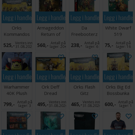
Legg i handlekurven
Legg i handlekurven
Legg i handlekurven
Legg i handle
Orks
Armageddon
Da
White Dwarf
Kommandos
Return of
Freebooterz
519
Yarrick
Code
Ventes inn
Antall på
Antall på
Antall på
525,-
560,-
238,-
75,-
(Slipcase)
(Hardback)
31.08.2026
lager:
20+
lager:
6
lager:
16
Legg i handlekurven
Legg i handlekurven
Legg i handlekurven
Legg i handle
Warhammer
Ork Deff
Orks Flash
Orks Big Ed
40K Plush
Dread
Gitz
Bossbunka
Figur Goff Ork
Antall på
Ventes inn
Ventes inn
Antall på
799,-
495,-
465,-
600,-
Boy
lager:
3
31.08.2026
31.08.2026
lager:
1