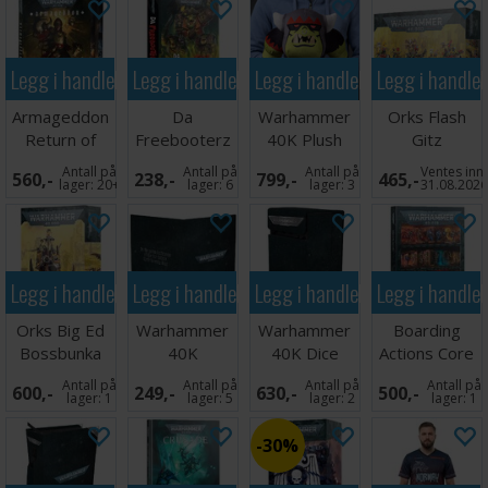
Legg i handlekurven
Legg i handlekurven
Legg i handlekurven
Legg i handle
Armageddon
Da
Warhammer
Orks Flash
Return of
Freebooterz
40K Plush
Gitz
Yarrick
Code
Figur Goff Ork
Antall på
Antall på
Antall på
Ventes inn
560,-
238,-
799,-
465,-
(Slipcase)
(Hardback)
Boy
lager:
20+
lager:
6
lager:
3
31.08.202
Legg i handlekurven
Legg i handlekurven
Legg i handlekurven
Legg i handle
Orks Big Ed
Warhammer
Warhammer
Boarding
Bossbunka
40K
40K Dice
Actions Core
Datasheet
Tower
Rules
Antall på
Antall på
Antall på
Antall på
600,-
249,-
630,-
500,-
Folio
lager:
1
lager:
5
lager:
2
lager:
1
30%