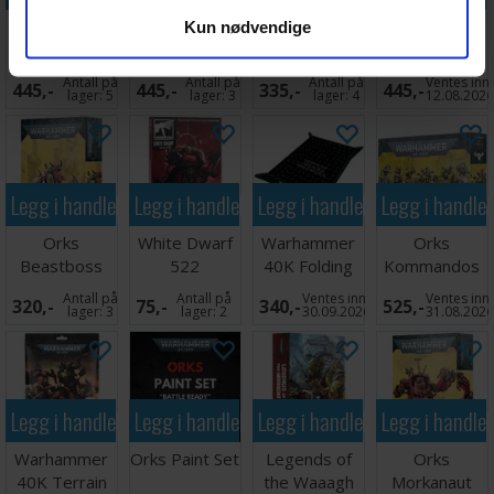
Orks Deffkilla
Orks
Ork Big Mek
Orks Kustom
Kun nødvendige
Wartrike
Rukkatrukk
With Shokk
Boosta Blasta
Squigbuggy
Attack Gun
Antall på
Antall på
Antall på
Ventes inn
445,-
445,-
335,-
445,-
lager:
5
lager:
3
lager:
4
12.08.202
Legg i handlekurven
Legg i handlekurven
Legg i handlekurven
Legg i handle
Orks
White Dwarf
Warhammer
Orks
Beastboss
522
40K Folding
Kommandos
Dice Tray
Antall på
Antall på
Ventes inn
Ventes inn
320,-
75,-
340,-
525,-
lager:
3
lager:
2
30.09.2026
31.08.202
Legg i handlekurven
Legg i handlekurven
Legg i handlekurven
Legg i handle
Warhammer
Orks Paint Set
Legends of
Orks
40K Terrain
the Waaagh
Morkanaut