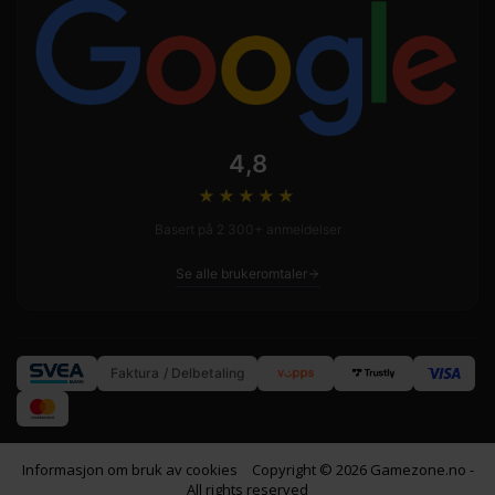
4,8
★★★★
★
Basert på 2 300+ anmeldelser
Se alle brukeromtaler
Faktura / Delbetaling
Informasjon om bruk av cookies
Copyright © 2026 Gamezone.no -
All rights reserved