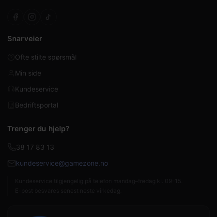
Snarveier
Ofte stilte spørsmål
Min side
Kundeservice
Bedriftsportal
Trenger du hjelp?
38 17 83 13
kundeservice@gamezone.no
Kundeservice tilgjengelig på telefon mandag–fredag kl. 09–15.
E-post besvares senest neste virkedag.