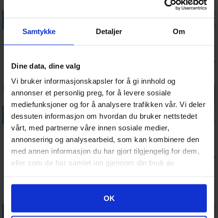
Legg i handlekurven
Legg i handlekurven
Legg i handlekurven
Legg i handle
Samtykke
Detaljer
Om
White Dwarf
White Dwarf
Warhammer
Dominatus
523
524
World Book of
Narrative
Dioramas
Campaign
Antall på
Antall på
Antall på
Antall på
75,-
75,-
310,-
255,-
Dine data, dine valg
Deck
lager:
20+
lager:
20+
lager:
7
lager:
8
Vi bruker informasjonskapsler for å gi innhold og
15%
annonser et personlig preg, for å levere sosiale
mediefunksjoner og for å analysere trafikken vår. Vi deler
Legg i handlekurven
Legg i handlekurven
Legg i handlekurven
Legg i handle
dessuten informasjon om hvordan du bruker nettstedet
vårt, med partnerne våre innen sosiale medier,
White Dwarf
Orks Mek Gun
Orks Killa
Orks
annonsering og analysearbeid, som kan kombinere den
527
Kans
Meganobz
med annen informasjon du har gjort tilgjengelig for dem,
75,-
Antall på
Antall på
Antall på
Ventes inn
445,-
465,-
530,-
64,-
lager:
4
lager:
4
lager:
9
eller som de har samlet inn gjennom din bruk av
21.08.2026
tjenestene deres.
Googles retningslinjer for personvern
OK
Legg i handlekurven
Legg i handlekurven
Legg i handlekurven
Legg i handle