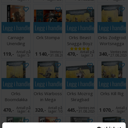
Legg i handlekurven
Legg i handlekurven
Legg i handlekurven
Legg i handle
Carnage
Ork Stompa
Orks Beast
Orks Zodgrod
Unending
Snagga Boyz
Wortsnagga
(Paperback)
Antall på
Ventes inn
Antall på
Ventes inn
119,-
1 140,-
470,-
340,-
lager:
5
31.08.2026
lager:
3
27.08.202
Legg i handlekurven
Legg i handlekurven
Legg i handlekurven
Legg i handle
Orks
Orks Warboss
Orks Mozrog
Orks Kill Rig
Boomdakka
in Mega
Skragbad
Snazzwagon
Armour
Antall på
Antall på
Ventes inn
Antall 
470,-
320,-
445,-
1 070,-
lager:
4
lager:
10
31.08.2026
lager: