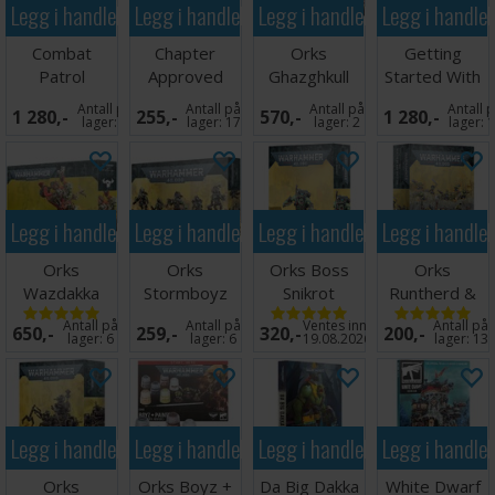
Legg i handlekurven
Legg i handlekurven
Legg i handlekurven
Legg i handle
Combat
Chapter
Orks
Getting
Patrol
Approved
Ghazghkull
Started With
Battlezone
Mission Deck
Thraka
Orks
Antall på
Antall på
Antall på
Antall 
1 280,-
255,-
570,-
1 280,-
2026-27
lager:
9
lager:
17
lager:
2
lager:
1
Legg i handlekurven
Legg i handlekurven
Legg i handlekurven
Legg i handle
Orks
Orks
Orks Boss
Orks
Wazdakka
Stormboyz
Snikrot
Runtherd &
Gutsmek
Gretchin
Antall på
Antall på
Ventes inn
Antall på
650,-
259,-
320,-
200,-
lager:
6
lager:
6
19.08.2026
lager:
13
Legg i handlekurven
Legg i handlekurven
Legg i handlekurven
Legg i handle
Orks
Orks Boyz +
Da Big Dakka
White Dwarf