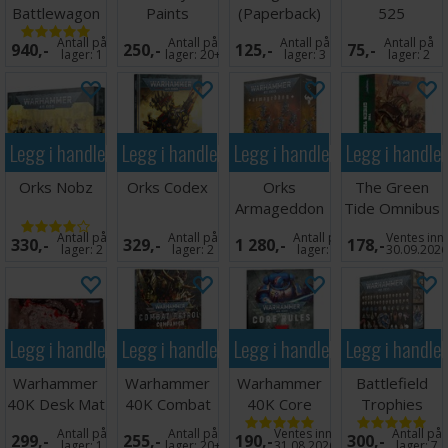
Battlewagon
Paints
(Paperback)
525
Antall på
Antall på
Antall på
Antall på
940,-
250,-
125,-
75,-
lager:
1
lager:
20+
lager:
3
lager:
2
Legg i handlekurven
Legg i handlekurven
Legg i handlekurven
Legg i handle
Orks Nobz
Orks Codex
Orks
The Green
Armageddon
Tide Omnibus
Battalion
(Paperback)
Antall på
Antall på
Antall på
Ventes inn
330,-
329,-
1 280,-
178,-
lager:
2
lager:
2
lager:
8
30.09.202
Legg i handlekurven
Legg i handlekurven
Legg i handlekurven
Legg i handle
Warhammer
Warhammer
Warhammer
Battlefield
40K Desk Mat
40K Combat
40K Core
Trophies
Galaxy
Patrol
Rules
Antall på
Antall på
Ventes inn
Antall på
299,-
255,-
190,-
300,-
Companion
lager:
1
lager:
20+
31.08.2026
lager:
7