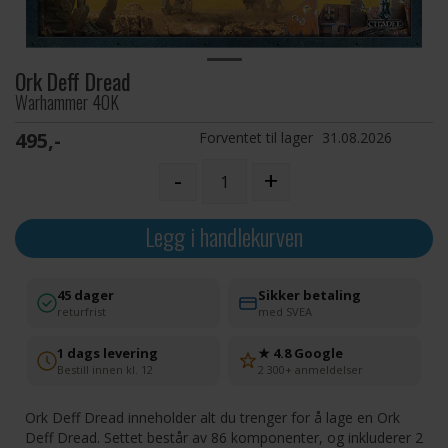
Ork Deff Dread
Warhammer 40K
495,-
Forventet til lager
31.08.2026
-
+
Legg i handlekurven
45 dager
Sikker betaling
returfrist
med SVEA
1 dags levering
★ 4.8 Google
Bestill innen kl. 12
2 300+ anmeldelser
Ork Deff Dread inneholder alt du trenger for å lage en Ork
Deff Dread. Settet består av 86 komponenter, og inkluderer 2