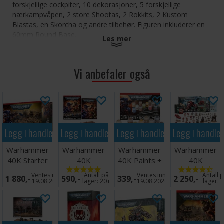
forskjellige cockpiter, 10 dekorasjoner, 5 forskjellige
nærkampvåpen, 2 store Shootas, 2 Rokkits, 2 Kustom
Blastas, en Skorcha og andre tilbehør. Figuren inkluderer en
60mm Round Base.
Les mer
Vi anbefaler også
Legg i handlekurven
Legg i handlekurven
Legg i handlekurven
Legg i handle
Warhammer
Warhammer
Warhammer
Warhammer
40K Starter
40K
40K Paints +
40K
Set
Introductory
Tools Set
Armageddon
Ventes inn
Antall på
Ventes inn
Antall 
1 880,-
590,-
339,-
2 250,-
Set
19.08.2026
lager:
20+
19.08.2026
lager:
1