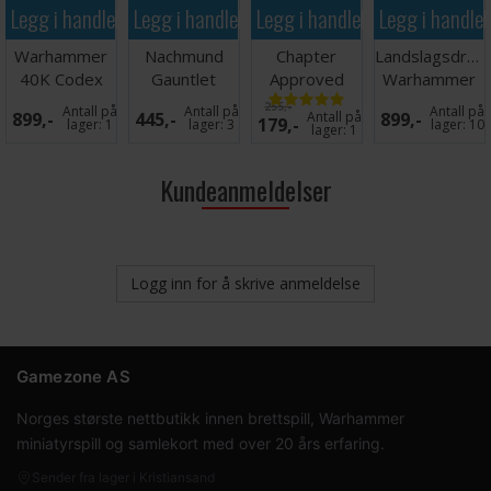
Legg i handlekurven
Legg i handlekurven
Legg i handlekurven
Legg i handle
Warhammer
Nachmund
Chapter
Landslagsdrakt
40K Codex
Gauntlet
Approved
Warhammer
Book Folio
Crusade
2025-26
2026 Norge L
255,-
Antall på
Antall på
Antall på
899,-
445,-
Antall på
899,-
179,-
Campaign
Mission Deck
lager:
1
lager:
3
lager:
10
lager:
1
Book
Kundeanmeldelser
Logg inn for å skrive anmeldelse
Gamezone AS
Norges største nettbutikk innen brettspill, Warhammer
miniatyrspill og samlekort med over 20 års erfaring.
Sender fra lager i Kristiansand