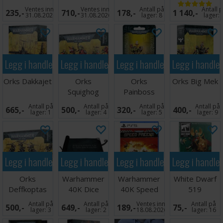
Area Set
(Paperback)
Ventes inn
Ventes inn
Antall på
Antall 
235,-
710,-
178,-
1 140,-
31.08.2026
31.08.2026
lager:
8
lager:
Legg i handlekurven
Legg i handlekurven
Legg i handlekurven
Legg i handle
Orks Dakkajet
Orks
Orks
Orks Big Mek
Squighog
Painboss
Boyz
Antall på
Antall på
Antall på
Antall på
665,-
500,-
320,-
400,-
lager:
1
lager:
4
lager:
5
lager:
9
Legg i handlekurven
Legg i handlekurven
Legg i handlekurven
Legg i handle
Orks
Warhammer
Warhammer
White Dwarf
Deffkoptas
40K Dice
40K Speed
519
Scroll
Freeks PS5
Antall på
Antall på
Ventes inn
Antall på
500,-
649,-
189,-
75,-
lager:
3
lager:
2
18.08.2026
lager:
16