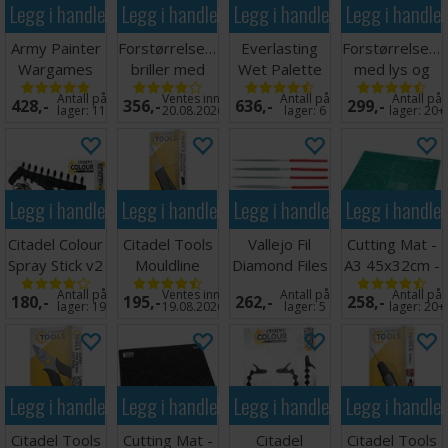
Legg i handlekurven
Legg i handlekurven
Legg i handlekurven
Legg i handle
Army Painter
Forstørrelsesglass
Everlasting
Forstørrelsesg
Wargames
briller med
Wet Palette
med lys og
Hobby Tool
LED lys
Painter v2
holder
Antall på
Ventes inn
Antall på
Antall på
428,-
356,-
636,-
299,-
Kit
lager:
11
20.08.2026
lager:
6
lager:
20+
Legg i handlekurven
Legg i handlekurven
Legg i handlekurven
Legg i handle
Citadel Colour
Citadel Tools
Vallejo Fil
Cutting Mat -
Spray Stick v2
Mouldline
Diamond Files
A3 45x32cm -
Remover
- 5 stk
Grønn
Antall på
Ventes inn
Antall på
Antall på
180,-
195,-
262,-
258,-
lager:
19
19.08.2026
lager:
5
lager:
20+
Legg i handlekurven
Legg i handlekurven
Legg i handlekurven
Legg i handle
Citadel Tools
Cutting Mat -
Citadel
Citadel Tools