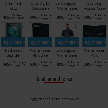
Orks Flash
Orks Big Ed
Landslagsdrakt
Boarding
Gitz
Bossbunka
Warhammer
Actions Core
2026 Norge
Rules
Ventes inn
Antall på
Antall på
Antall på
465,-
600,-
899,-
500,-
XL
31.08.2026
lager:
1
lager:
20+
lager:
1
Legg i handlekurven
Legg i handlekurven
Legg i handlekurven
Legg i handle
Nachmund
Warhammer
Landslagsdrakt
Warhammer
Gauntlet
40K Dice
Warhammer
40K
Crusade
Tower
2026 Norge
Datasheet
Antall på
Antall på
Antall på
Antall på
445,-
630,-
899,-
249,-
Campaign
M
Folio
lager:
3
lager:
2
lager:
6
lager:
5
Book
Kundeanmeldelser
Logg inn for å skrive anmeldelse