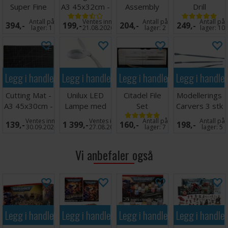
Super Fine
A3 45x32cm -
Assembly
Drill
Detail Cutters
Sort
Stand v2
Antall på
Ventes inn
Antall på
Antall på
394,-
199,-
204,-
249,-
lager:
1
21.08.2026
lager:
2
lager:
10
Legg i handlekurven
Legg i handlekurven
Legg i handlekurven
Legg i handle
Cutting Mat -
Unilux LED
Citadel File
Modellerings
A3 45x30cm -
Lampe med
Set
Carvers 3 stk
Sort
forstørrelsesglass
- Tosidige
Ventes inn
Ventes inn
Antall på
Antall på
139,-
1 399,-
160,-
198,-
30.09.2026
27.08.2026
lager:
7
lager:
5
Vi anbefaler også
Legg i handlekurven
Legg i handlekurven
Legg i handlekurven
Legg i handle