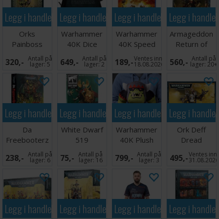
Legg i handlekurven
Legg i handlekurven
Legg i handlekurven
Legg i handle
Orks
Warhammer
Warhammer
Armageddon
Painboss
40K Dice
40K Speed
Return of
Scroll
Freeks PS5
Yarrick
Antall på
Antall på
Ventes inn
Antall på
320,-
649,-
189,-
560,-
(Slipcase)
lager:
5
lager:
2
18.08.2026
lager:
20+
Legg i handlekurven
Legg i handlekurven
Legg i handlekurven
Legg i handle
Da
White Dwarf
Warhammer
Ork Deff
Freebooterz
519
40K Plush
Dread
Code
Figur Goff Ork
Antall på
Antall på
Antall på
Ventes inn
238,-
75,-
799,-
495,-
(Hardback)
Boy
lager:
6
lager:
16
lager:
3
31.08.202
Legg i handlekurven
Legg i handlekurven
Legg i handlekurven
Legg i handle