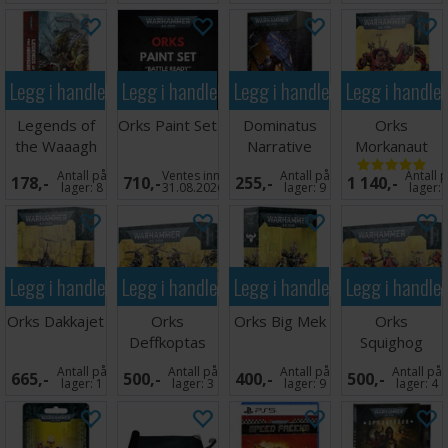
Legg i handlekurven
Legg i handlekurven
Legg i handlekurven
Legg i handle
Legends of
Orks Paint Set
Dominatus
Orks
the Waaagh
Narrative
Morkanaut
(Paperback)
Campaign
Antall på
Ventes inn
Antall på
Antall 
178,-
710,-
255,-
1 140,-
Deck
lager:
8
31.08.2026
lager:
9
lager:
Legg i handlekurven
Legg i handlekurven
Legg i handlekurven
Legg i handle
Orks Dakkajet
Orks
Orks Big Mek
Orks
Deffkoptas
Squighog
Boyz
Antall på
Antall på
Antall på
Antall på
665,-
500,-
400,-
500,-
lager:
1
lager:
3
lager:
9
lager:
4