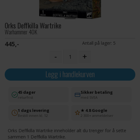
Orks Deffkilla Wartrike
Warhammer 40K
445,-
Antall på lager:
5
-
+
Legg i handlekurven
45 dager
Sikker betaling
returfrist
med SVEA
1 dags levering
★ 4.8 Google
Bestill innen kl. 12
2 300+ anmeldelser
Orks Deffkilla Wartrike inneholder alt du trenger for å sette
sammen 1 Deffkilla Wartrike.