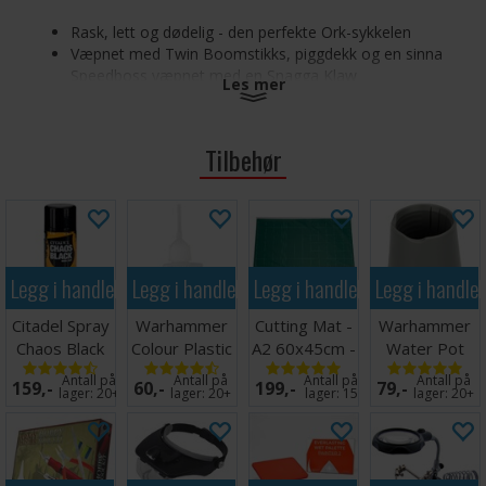
Rask, lett og dødelig - den perfekte Ork-sykkelen
Væpnet med Twin Boomstikks, piggdekk og en sinna
Speedboss væpnet med en Snagga Klaw
Les mer
Kan brukes i Warhammer 40K som et HQ og i Speed
Freeks
Tilbehør
Settet består av 78 komponenter og inkluderer en Citadel
150mm Oval Base. Miniatyren kommer umalt og krever
montering.
Legg i handlekurven
Legg i handlekurven
Legg i handlekurven
Legg i handle
Citadel Spray
Warhammer
Cutting Mat -
Warhammer
Chaos Black
Colour Plastic
A2 60x45cm -
Water Pot
Glue 15ml
Grønn
Antall på
Antall på
Antall på
Antall på
159,-
60,-
199,-
79,-
lager:
20+
lager:
20+
lager:
15
lager:
20+