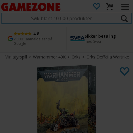
4.8
Sikker betaling
1 dags levering
45 dager returfrist
2 300+ anmeldelser på
med Svea
Bestill innen kl. 12
Enkel retur
Google
Miniatyrspill
>
Warhammer 40K
>
Orks
>
Orks Deffkilla Wartrike