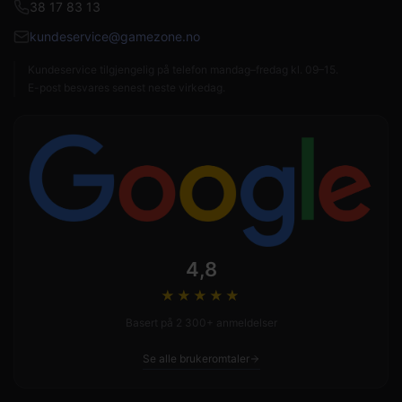
38 17 83 13
kundeservice@gamezone.no
Kundeservice tilgjengelig på telefon mandag–fredag kl. 09–15.
E-post besvares senest neste virkedag.
4,8
★★★★
★
Basert på 2 300+ anmeldelser
Se alle brukeromtaler