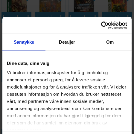
Legg i handlekurven
Legg i handlekurven
Legg i handlekurven
Legg i handle
The Green
Orks
Warhammer
Brutal Kunnin
Tide Omnibus
Armageddon
40K Combat
(Paperback)
(Paperback)
Battalion
Patrol
Samtykke
Detaljer
Om
Ventes inn
Antall på
Antall på
Antall på
178,-
1 280,-
255,-
115,-
Companion
30.09.2026
lager:
8
lager:
20+
lager:
5
Dine data, dine valg
Vi bruker informasjonskapsler for å gi innhold og
Legg i handlekurven
Legg i handlekurven
Legg i handlekurven
Legg i handle
annonser et personlig preg, for å levere sosiale
Battlefield
Carnage
Warhammer
Ork Stompa
mediefunksjoner og for å analysere trafikken vår. Vi deler
Trophies
Unending
40K Desk Mat
dessuten informasjon om hvordan du bruker nettstedet
(Paperback)
Galaxy
vårt, med partnerne våre innen sosiale medier,
Antall på
Antall på
Antall på
Ventes i
300,-
119,-
299,-
1 140,-
lager:
7
lager:
5
lager:
2
31.08.2
annonsering og analysearbeid, som kan kombinere den
med annen informasjon du har gjort tilgjengelig for dem,
eller som de har samlet inn gjennom din bruk av
tjenestene deres.