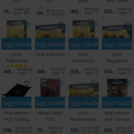
523
527
Kans
With Shokk
Attack Gun
75,-
Antall på
Antall på
Antall på
75,-
Ventes inn
465,-
335,-
64,-
lager:
20+
lager:
4
lager:
4
21.08.2026
Legg i handlekurven
Legg i handlekurven
Legg i handlekurven
Legg i handle
Orks
Orks Mek Gun
Orks
Orks
Rukkatrukk
Beastboss
Meganobz
Squigbuggy
Antall på
Antall på
Antall på
Antall på
445,-
445,-
320,-
530,-
lager:
3
lager:
4
lager:
3
lager:
9
Legg i handlekurven
Legg i handlekurven
Legg i handlekurven
Legg i handle
Warhammer
White Dwarf
Orks
Warhammer
40K Folding
522
Kommandos
40K Terrain
Dice Tray
Area Set
Ventes inn
Antall på
Ventes inn
Ventes inn
340,-
75,-
525,-
235,-
30.09.2026
lager:
2
31.08.2026
31.08.202