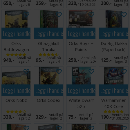
Antall på
Antall på
Ventes inn
Antall på
650,-
259,-
320,-
200,-
lager:
6
lager:
6
19.08.2026
lager:
13
Legg i handlekurven
Legg i handlekurven
Legg i handlekurven
Legg i handle
Orks
Ghazghkull
Orks Boyz +
Da Big Dakka
Battlewagon
Thraka
Paints
(Paperback)
Prophet of
Antall på
Antall på
Antall på
Antall på
940,-
95,-
250,-
125,-
the Waaagh
lager:
1
lager:
4
lager:
20+
lager:
3
Legg i handlekurven
Legg i handlekurven
Legg i handlekurven
Legg i handle
Orks Nobz
Orks Codex
White Dwarf
Warhammer
525
40K Core
Rules
Antall på
Antall på
Antall på
Ventes inn
330,-
329,-
75,-
190,-
lager:
2
lager:
2
lager:
3
31.08.202