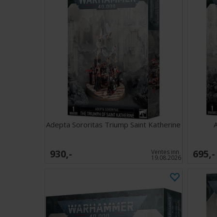
Adepta Sororitas Triump Saint Katherine
A
930,-
695,-
Ventes inn
19.08.2026