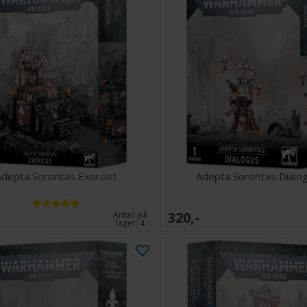
depta Sororitas Exorcist
Adepta Sororitas Dialo
320,-
Antall på
lager:
4