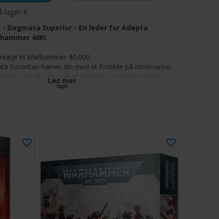
å lager:
6
e - Dogmata Superior - En leder for Adepta
arhammer 40K!
iniatyr til Warhammer 40,000
ta Sororitas-hæren din med et forbilde på intoleranse
 kampens ild på «Throne of Blame», bevæpnet med et
Les mer
v tunge våpen
iender med «Mace of Saint Praxedes» når de kommer for
rir inn i kampen på sin Throne of Blame og slår ned de
brøler fordømmelser forsterket av vox. Fiender som er
s dom, blir fokus for hennes søstres vrede, og Adepta
r rasende for å rense ut disse kjetterne, for ikke selv å
ffet av sin intolerante Dogmata Superior.
plastsettet inneholder Intranzia Fraye, en streng og
r Adepta Sororitas-hærene dine i Warhammer 40,000-
på Throne of Blame – en klirrende walker bevæpnet med
unge flamers og et melta-missilbatteri – dømmer hun