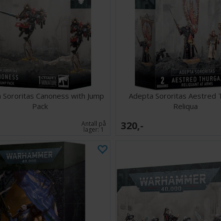
 Sororitas Canoness with Jump
Adepta Sororitas Aestred 
Pack
Reliqua
320,-
Antall på
lager:
1