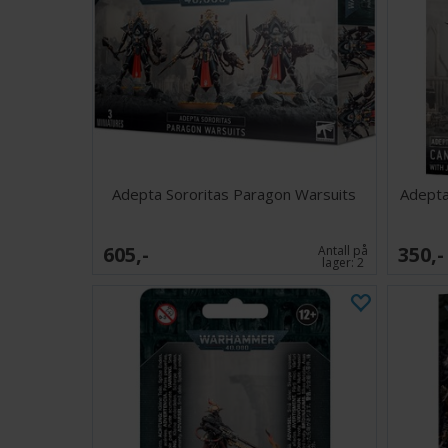
Adepta Sororitas Paragon Warsuits
Adepta
605,-
350,-
Antall på
lager:
2