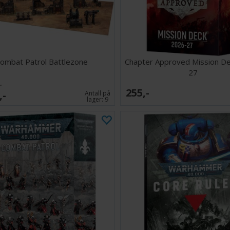
slagmarken. Når 
mace til å slå n
et fantastisk mi
Settet inneholde
– noe som gir mu
Our Martyred La
ombat Patrol Battlezone
Chapter Approved Mission D
27
Innhold:
-
255,-
55 plastde
,-
Antall på
lager:
9
1 Citadel
1 monteri
Denne miniatyre
Regler for bruk 
lastes ned grat