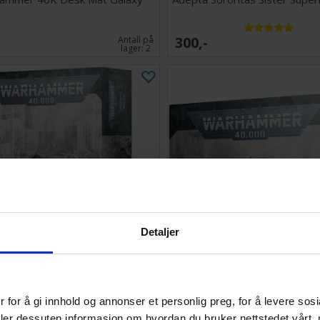
300,-
Antall på
lager:
2
Detaljer
epta Sororitas Immolator
Adepta Sororitas Celestian S
 for å gi innhold og annonser et personlig preg, for å levere sos
465,-
Antall på
deler dessuten informasjon om hvordan du bruker nettstedet vårt,