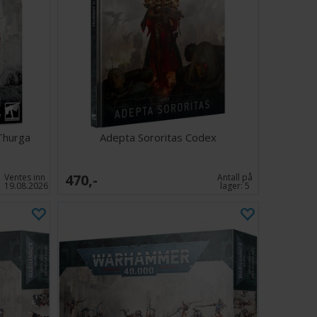
Thurga
Adepta Sororitas Codex
470,-
Ventes inn
Antall på
19.08.2026
lager:
5