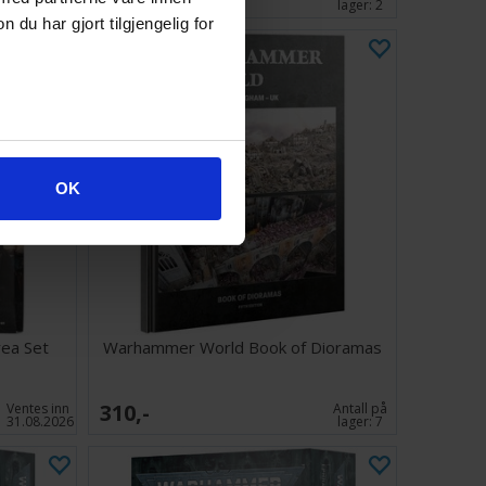
lager:
8
lager:
2
u har gjort tilgjengelig for
OK
ea Set
Warhammer World Book of Dioramas
310,-
Ventes inn
Antall på
31.08.2026
lager:
7