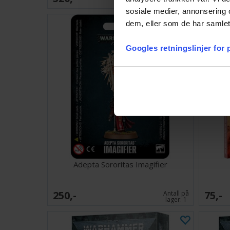
lager:
1
sosiale medier, annonsering 
dem, eller som de har samlet
Googles retningslinjer for
Adepta Sororitas Imagifier
250,-
75,-
Antall på
lager:
1