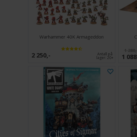
Warhammer 40K Armageddon
C
1 280,
2 250,-
Antall på
1 088
lager:
20+