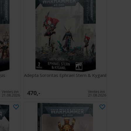
gus
Adepta Sororitas Ephrael Stern & Kyganil
470,-
Ventes inn
Ventes inn
21.08.2026
21.08.2026