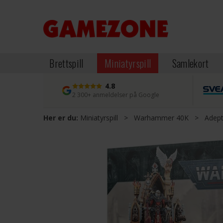
Brettspill
Miniatyrspill
Samlekort
4.8
2 300+ anmeldelser på Google
Her er du:
Miniatyrspill
>
Warhammer 40K
>
Adept