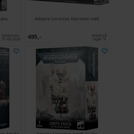
ules
Adepta Sororitas Morvenn Vahl
495,-
Ventes inn
Antall på
31.08.2026
lager:
9
ior Amalia
Adepta Sororitas Junith Eruita