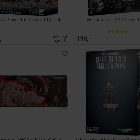
pta Sororitas Combat Patrol
Warhammer 40K Core R
,-
190,-
Antall på
lager:
5
ammer 40K Desk Mat Galaxy
Adepta Sororitas Sister Super