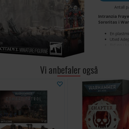
Antall p
Intranzia Fray
Sororitas i W
En plastm
Utvid Adep
Rid inn i
arsenal a
Slå ned f
nær
Vi anbefaler også
Intranzia Fraye 
urene mens hun 
utpekt for henne
Sororitas kjempe
bli dømt og stra
Dette flerdelte 
mektig leder fo
spill. Ridende 
tunge bolters, t