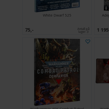
White Dwarf 525
Ade
75,-
1 195
Antall på
lager:
3
Warhammer 40K Combat Patrol
Warh