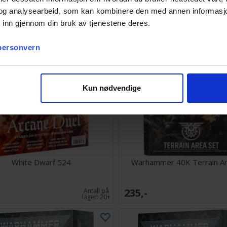
lager:
4
og analysearbeid, som kan kombinere den med annen informasjon d
 inn gjennom din bruk av tjenestene deres.
 personvern
Kun nødvendige
White Dwarf 524
Warhammer 40K Terrain Ar
235,-
Antall på
lager:
20+