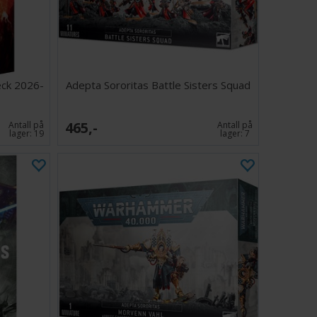
det blir nært og personlig, bruker hun Saint Praxedes'
ed Imperiets fiender. Denne imponerende miniatyren er
dtpunkt i samlingen din og gir malerne en ny utfordring.
r to hoder å velge mellom – uten hjelm eller med hjelm
lighet for tilpasning av Dogmata Superior i Order of
dy.
eck 2026-
Adepta Sororitas Battle Sisters Squad
465,-
Antall på
Antall på
ler
lager:
19
lager:
7
 60 mm rund base
ngsveiledning
n må monteres og leveres umalt.
av denne miniatyren i dine Warhammer 40,000-spill kan
is fra Warhammer Community-nettstedet.