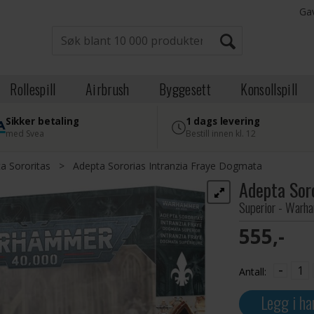
Ga
Rollespill
Airbrush
Byggesett
Konsollspill
Sikker betaling
1 dags levering
med Svea
Bestill innen kl. 12
a Sororitas
>
Adepta Sororias Intranzia Fraye Dogmata
Adepta Sor
Superior - War
555,-
-
Antall:
Legg i ha