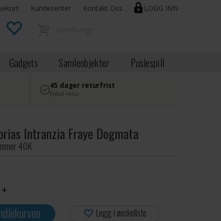
vekort
Kundesenter
Kontakt Oss
LOGG INN
Gadgets
Samleobjekter
Puslespill
45 dager returfrist
Enkel retur
orias Intranzia Fraye Dogmata
hammer 40K
+
ndlekurven
Legg i ønskeliste