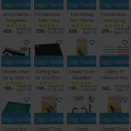
Legg i handlekurven
Legg i handlekurven
Legg i handlekurven
Legg i handle
Army Painter
Forstørrelsesglass
Everlasting
Forstørrelsesg
Wargames
briller med
Wet Palette
med lys og
Hobby Tool
LED lys
Painter v2
holder
Antall på
Ventes inn
Antall på
Antall på
428,-
356,-
636,-
299,-
Kit
lager:
12
20.08.2026
lager:
8
lager:
20+
Legg i handlekurven
Legg i handlekurven
Legg i handlekurven
Legg i handle
Citadel Colour
Cutting Mat -
Citadel Tools
Vallejo Fil
Spray Stick v2
A3 45x32cm -
Mouldline
Diamond Files
Sort
Remover
- 5 stk
Antall på
Ventes inn
Ventes inn
Antall på
180,-
199,-
195,-
262,-
lager:
19
21.08.2026
19.08.2026
lager:
5
Legg i handlekurven
Legg i handlekurven
Legg i handlekurven
Legg i handle
Cutting Mat -
Citadel Tools
Citadel
Citadel Tools