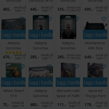
Sororitas
Sororitas Arco
Sororitas
Sororitas
Retributor
Flagellants
Cannoness
Castigator
Antall på
Antall på
Ventes inn
Antall på
465,-
445,-
335,-
695,-
Squad
lager:
6
lager:
1
12.08.2026
lager:
4
Legg i handlekurven
Legg i handlekurven
Legg i handle
Adepta
Adepta
Adepta
Warhammer
Sororitas
Sororitas
Sororitas
40K Dice
Repentia
Palatine
Sister
Scroll
Antall på
Antall på
Ventes inn
Antall på
470,-
285,-
285,-
649,-
Squad
Dogmata
lager:
3
lager:
1
21.08.2026
lager:
2
Legg i handlekurven
Legg i handlekurven
Legg i handlekurven
Legg i handle
White Dwarf
Adepta
Morvenn Vahl
Aestred
519
Sororitas
Spear of Faith
Thurga Pyre
Sisters
(Paperback)
of Faith
Antall på
Antall på
Antall på
Antall på
75,-
480,-
111,-
178,-
Novitiate
(Hardback)
lager:
16
lager:
5
lager:
3
lager:
10