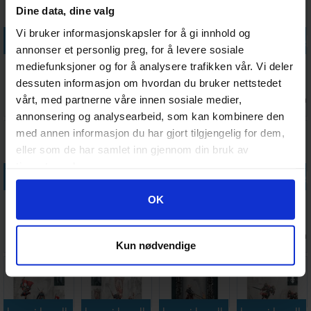
Dine data, dine valg
Vi bruker informasjonskapsler for å gi innhold og
Legg i handlekurven
Legg i handlekurven
Legg i handlekurven
Legg i handle
annonser et personlig preg, for å levere sosiale
White Dwarf
Warhammer
Warhammer
Adepta
mediefunksjoner og for å analysere trafikken vår. Vi deler
524
40K Terrain
World Book of
Sororitas
dessuten informasjon om hvordan du bruker nettstedet
Area Set
Dioramas
Exorcist
vårt, med partnerne våre innen sosiale medier,
Antall på
Ventes inn
Antall på
Antall på
75,-
235,-
310,-
695,-
lager:
20+
31.08.2026
lager:
7
lager:
4
annonsering og analysearbeid, som kan kombinere den
med annen informasjon du har gjort tilgjengelig for dem,
eller som de har samlet inn gjennom din bruk av
tjenestene deres.
Legg i handlekurven
Legg i handlekurven
Legg i handle
Googles retningslinjer for personvern
OK
Adepta
Adepta
Adepta
Adepta
Sororitas
Sororitas
Sororitas
Sororitas
Triump Saint
Paragon
Dialogus
Codex
Ventes inn
Antall på
Ventes inn
Antall på
930,-
605,-
320,-
470,-
Katherine
Warsuits
19.08.2026
lager:
2
21.08.2026
lager:
5
Kun nødvendige