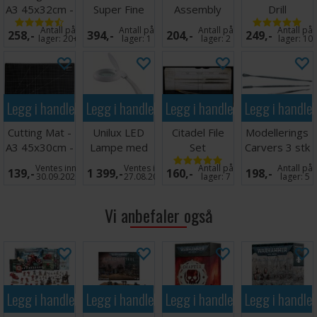
A3 45x32cm -
Super Fine
Assembly
Drill
Grønn
Detail Cutters
Stand v2
Antall på
Antall på
Antall på
Antall på
258,-
394,-
204,-
249,-
lager:
20+
lager:
1
lager:
2
lager:
10
Legg i handlekurven
Legg i handlekurven
Legg i handlekurven
Legg i handle
Cutting Mat -
Unilux LED
Citadel File
Modellerings
A3 45x30cm -
Lampe med
Set
Carvers 3 stk
Sort
forstørrelsesglass
- Tosidige
Ventes inn
Ventes inn
Antall på
Antall på
139,-
1 399,-
160,-
198,-
30.09.2026
27.08.2026
lager:
7
lager:
5
Vi anbefaler også
Legg i handlekurven
Legg i handlekurven
Legg i handlekurven
Legg i handle