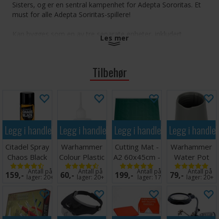
Sisters, og er en sentral kampenhet for Adepta Sororitas. Et
must for alle Adepta Soriritas-spillere!
Kan bygges som en av tre separate enheter, inkludert
Les mer
frontlinje-spesialistene Battle Sisters, spesialvåpen-
håndterende Dominions og veteranene Celestians.
Tilbehør
Inneholder nok komponenter til å bygge fire Battle Sisters
med Stormbolt, Flamer eller Meltagun-våpen, samt to Battle
Sisters med heavy weapons, inkludert Heavy Bolter og Heavy
Flamer.
Sett sammen kjernen i din Adepta Sororitas hær
Legg i handlekurven
Legg i handlekurven
Legg i handlekurven
Legg i handle
Væpne dem med et utvalg våpen og utstyr
Bygg en enhet med 10 Battle Sisters eller en tropp
Citadel Spray
Warhammer
Cutting Mat -
Warhammer
med 5 Celestians og 5 Dominions
Chaos Black
Colour Plastic
A2 60x45cm -
Water Pot
Glue 15ml
Grønn
Antall på
Antall på
Antall på
Antall på
159,-
60,-
199,-
79,-
lager:
20+
lager:
20+
lager:
17
lager:
20+