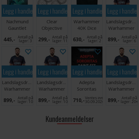
Legg i handlekurven
Legg i handlekurven
Legg i handlekurven
Legg i handle
Nachmund
Clear
Warhammer
Landslagsdrakt
Gauntlet
Objective
40K Dice
Warhammer
Crusade
Markers for
Tower
2026 Norge
Antall på
Antall på
Antall på
Antall på
445,-
299,-
630,-
899,-
Campaign
40K
M
lager:
3
lager:
11
lager:
2
lager:
6
Book
Legg i handlekurven
Legg i handlekurven
Legg i handlekurven
Legg i handle
Landslagsdrakt
Landslagsdrakt
Adepta
Landslagsdrakt
Warhammer
Warhammer
Sororitas
Warhammer
2026 Norge
2026 Norge L
Paint Set
2026 Norge
Antall på
Antall på
Ventes inn
Antall på
899,-
899,-
710,-
899,-
XXL
XL
lager:
10
lager:
10
30.09.2026
lager:
20+
Kundeanmeldelser