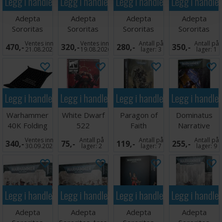
Legg i handlekurven
Legg i handlekurven
Legg i handlekurven
Legg i handle
Adepta
Adepta
Adepta
Adepta
Sororitas
Sororitas
Sororitas
Sororitas
Ephrael Stern
Aestred
Ministorum
Canoness
Ventes inn
Ventes inn
Antall på
Antall på
470,-
320,-
280,-
350,-
& Kyganil
Thurga
Priest
with Jump
21.08.2026
19.08.2026
lager:
3
lager:
1
Reliqua
Pack
Legg i handlekurven
Legg i handlekurven
Legg i handlekurven
Legg i handle
Warhammer
White Dwarf
Paragon of
Dominatus
40K Folding
522
Faith
Narrative
Dice Tray
(Paperback)
Campaign
Ventes inn
Antall på
Antall på
Antall på
340,-
75,-
119,-
255,-
Deck
30.09.2026
lager:
2
lager:
7
lager:
9
Legg i handlekurven
Legg i handlekurven
Legg i handlekurven
Legg i handle
Adepta
Adepta
Adepta
Adepta