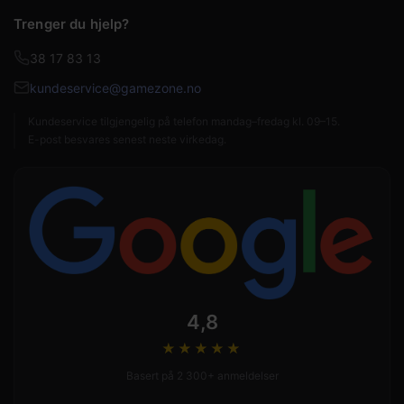
Trenger du hjelp?
38 17 83 13
kundeservice@gamezone.no
Kundeservice tilgjengelig på telefon mandag–fredag kl. 09–15.
E-post besvares senest neste virkedag.
4,8
★★★★
★
Basert på 2 300+ anmeldelser