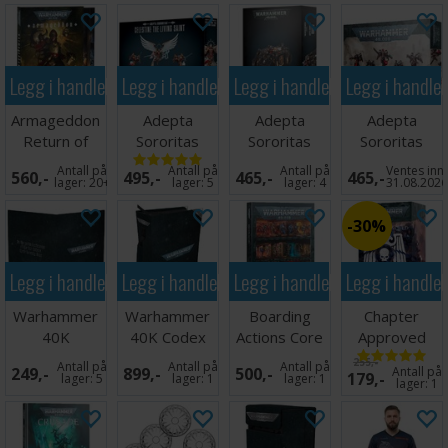
Squad
Legg i handlekurven
Legg i handlekurven
Legg i handlekurven
Legg i handle
Armageddon
Adepta
Adepta
Adepta
Return of
Sororitas
Sororitas
Sororitas
Yarrick
Celestine
Rhino
Seraphim
Antall på
Antall på
Antall på
Ventes inn
560,-
495,-
465,-
465,-
(Slipcase)
Living Saint
Squad
lager:
20+
lager:
5
lager:
4
31.08.202
30%
Legg i handlekurven
Legg i handlekurven
Legg i handlekurven
Legg i handle
Warhammer
Warhammer
Boarding
Chapter
40K
40K Codex
Actions Core
Approved
Datasheet
Book Folio
Rules
2025-26
255,-
Antall på
Antall på
Antall på
249,-
899,-
500,-
Antall på
179,-
Folio
Mission Deck
lager:
5
lager:
1
lager:
1
lager:
1