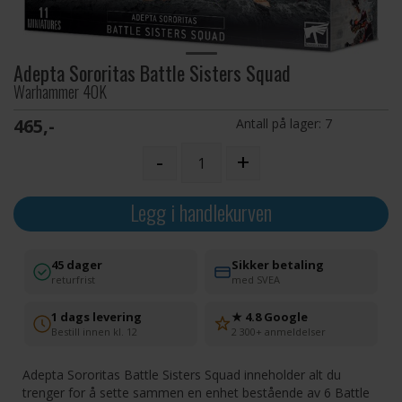
Adepta Sororitas Battle Sisters Squad
Warhammer 40K
465,-
Antall på lager:
7
-
+
Legg i handlekurven
45 dager
Sikker betaling
returfrist
med SVEA
1 dags levering
★ 4.8 Google
Bestill innen kl. 12
2 300+ anmeldelser
Adepta Sororitas Battle Sisters Squad inneholder alt du
trenger for å sette sammen en enhet bestående av 6 Battle