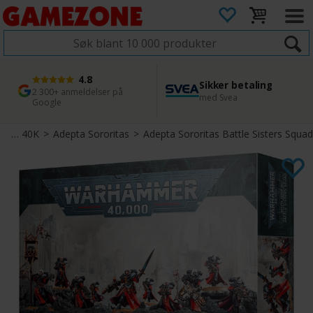
4.8
Sikker betaling
1 dags levering
45 dager returfrist
2 300+ anmeldelser på
med Svea
Bestill innen kl. 12
Enkel retur
Google
Warhammer 40K
>
Adepta Sororitas
>
Adepta Sororitas Battle Sisters Squad