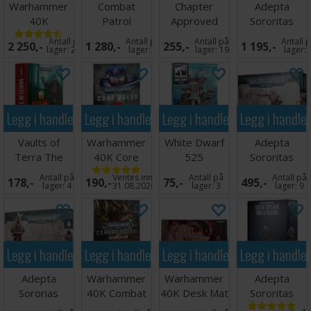
Warhammer
Combat
Chapter
Adepta
40K
Patrol
Approved
Sororitas
Armageddon
Battlezone
Mission Deck
Combat
Antall på
Antall på
Antall på
Antall 
2 250,-
1 280,-
255,-
1 195,-
2026-27
Patrol
lager:
20+
lager:
9
lager:
19
lager:
Legg i handlekurven
Legg i handlekurven
Legg i handlekurven
Legg i handle
Vaults of
Warhammer
White Dwarf
Adepta
Terra The
40K Core
525
Sororitas
Omnibus
Rules
Morvenn Vahl
Antall på
Ventes inn
Antall på
Antall på
178,-
190,-
75,-
495,-
(Paperback)
lager:
4
31.08.2026
lager:
3
lager:
9
Legg i handlekurven
Legg i handlekurven
Legg i handlekurven
Legg i handle
Adepta
Warhammer
Warhammer
Adepta
Sororias
40K Combat
40K Desk Mat
Sororitas
Intranzia
Patrol
Galaxy
Sister