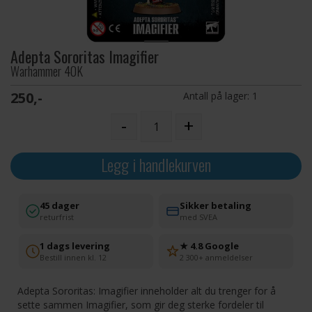
Adepta Sororitas Imagifier
Warhammer 40K
250,-
Antall på lager:
1
-
+
Legg i handlekurven
45 dager
Sikker betaling
returfrist
med SVEA
1 dags levering
★ 4.8 Google
Bestill innen kl. 12
2 300+ anmeldelser
Adepta Sororitas: Imagifier inneholder alt du trenger for å
sette sammen Imagifier, som gir deg sterke fordeler til