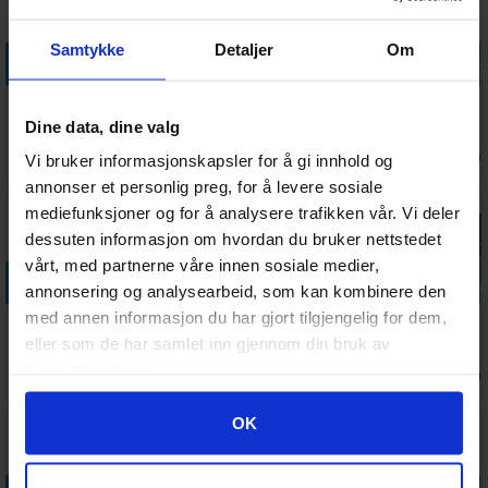
15%
Samtykke
Detaljer
Om
Legg i handlekurven
Legg i handlekurven
Legg i handlekurven
Legg i handle
White Dwarf
White Dwarf
Warhammer
Adepta
523
527
World Book of
Sororitas
Dine data, dine valg
Dioramas
Exorcist
75,-
Antall på
Antall på
Antall på
Vi bruker informasjonskapsler for å gi innhold og
75,-
Ventes inn
310,-
695,-
64,-
lager:
20+
lager:
7
lager:
4
21.08.2026
annonser et personlig preg, for å levere sosiale
mediefunksjoner og for å analysere trafikken vår. Vi deler
dessuten informasjon om hvordan du bruker nettstedet
vårt, med partnerne våre innen sosiale medier,
Legg i handlekurven
Legg i handlekurven
Legg i handle
annonsering og analysearbeid, som kan kombinere den
med annen informasjon du har gjort tilgjengelig for dem,
Adepta
Adepta
Adepta
Adepta
Sororitas
Sororitas
Sororitas
Sororitas
eller som de har samlet inn gjennom din bruk av
Triump Saint
Dialogus
Ephrael Stern
Paragon
tjenestene deres.
Ventes inn
Ventes inn
Ventes inn
Antall på
930,-
320,-
470,-
605,-
Katherine
& Kyganil
Warsuits
19.08.2026
27.08.2026
21.08.2026
lager:
2
Googles retningslinjer for personvern
OK