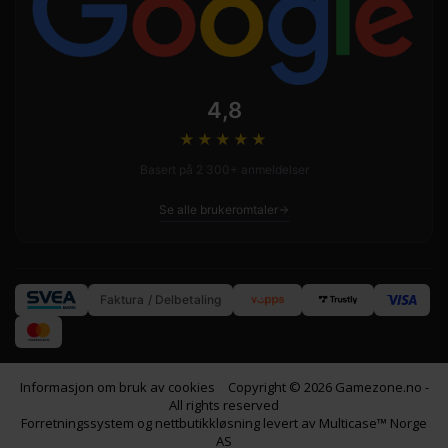
4,8
★★★★
★
Basert på 2 300+ anmeldelser
Se alle brukeromtaler
Faktura / Delbetaling
Informasjon om bruk av cookies
Copyright © 2026 Gamezone.no -
All rights reserved
Forretningssystem
og
nettbutikkløsning
levert av
Multicase™ Norge
AS