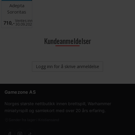
Adepta
Sororitas
Paint Set
Ventes inn
710,-
30.09.2026
Kundeanmeldelser
Logg inn for å skrive anmeldelse
Gamezone AS
Norges største nettbutikk innen brettspill, Warhammer
miniatyrspill og samlekort med over 20 års erfaring.
Sender fra lager i Kristiansand