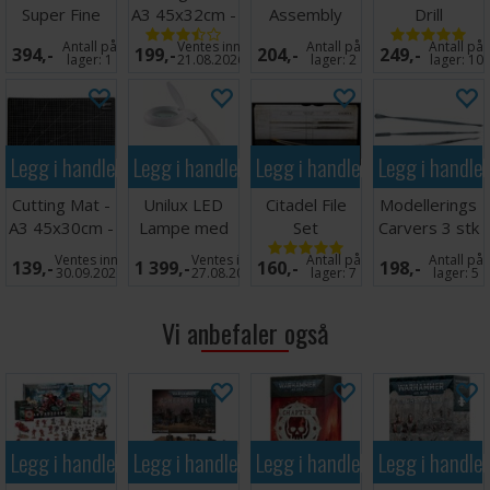
Super Fine
A3 45x32cm -
Assembly
Drill
Detail Cutters
Sort
Stand v2
Antall på
Ventes inn
Antall på
Antall på
394,-
199,-
204,-
249,-
lager:
1
21.08.2026
lager:
2
lager:
10
Legg i handlekurven
Legg i handlekurven
Legg i handlekurven
Legg i handle
Cutting Mat -
Unilux LED
Citadel File
Modellerings
A3 45x30cm -
Lampe med
Set
Carvers 3 stk
Sort
forstørrelsesglass
- Tosidige
Ventes inn
Ventes inn
Antall på
Antall på
139,-
1 399,-
160,-
198,-
30.09.2026
27.08.2026
lager:
7
lager:
5
Vi anbefaler også
Legg i handlekurven
Legg i handlekurven
Legg i handlekurven
Legg i handle