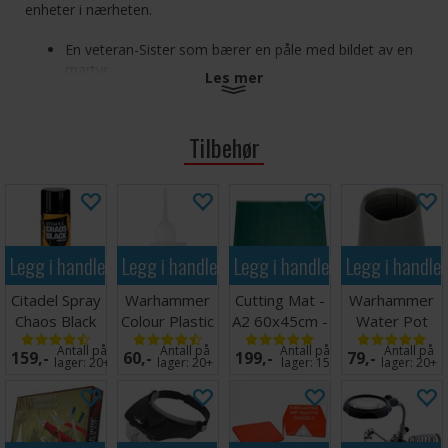
enheter i nærheten.
En veteran-Sister som bærer en påle med bildet av en
martyr
Les mer
Kan settes sammen med hjelm eller hette
Tilbehør
Settet består av 11 komponenter og inkluderer en Citadel
32mm rund base. Miniatyren kommer umalt og krever
montering.
Legg i handlekurven
Legg i handlekurven
Legg i handlekurven
Legg i handle
Citadel Spray
Warhammer
Cutting Mat -
Warhammer
Chaos Black
Colour Plastic
A2 60x45cm -
Water Pot
Glue 15ml
Grønn
Antall på
Antall på
Antall på
Antall på
159,-
60,-
199,-
79,-
lager:
20+
lager:
20+
lager:
15
lager:
20+