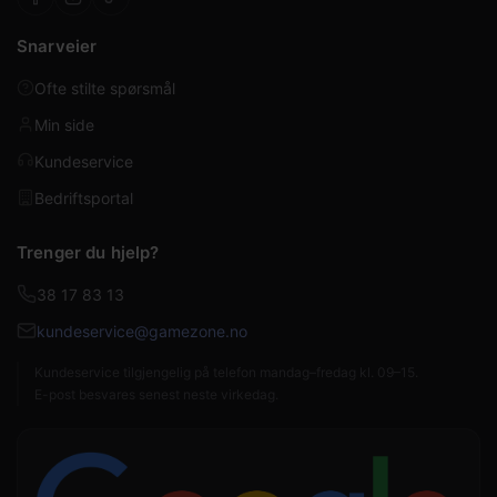
Snarveier
Ofte stilte spørsmål
Min side
Kundeservice
Bedriftsportal
Trenger du hjelp?
38 17 83 13
kundeservice@gamezone.no
Kundeservice tilgjengelig på telefon mandag–fredag kl. 09–15.
E-post besvares senest neste virkedag.