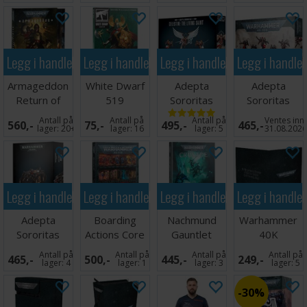
Squad
Legg i handlekurven
Legg i handlekurven
Legg i handlekurven
Legg i handle
Armageddon
White Dwarf
Adepta
Adepta
Return of
519
Sororitas
Sororitas
Yarrick
Celestine
Seraphim
Antall på
Antall på
Antall på
Ventes inn
560,-
75,-
495,-
465,-
(Slipcase)
Living Saint
Squad
lager:
20+
lager:
16
lager:
5
31.08.202
Legg i handlekurven
Legg i handlekurven
Legg i handlekurven
Legg i handle
Adepta
Boarding
Nachmund
Warhammer
Sororitas
Actions Core
Gauntlet
40K
Rhino
Rules
Crusade
Datasheet
Antall på
Antall på
Antall på
Antall på
465,-
500,-
445,-
249,-
Campaign
Folio
lager:
4
lager:
1
lager:
3
lager:
5
Book
30%