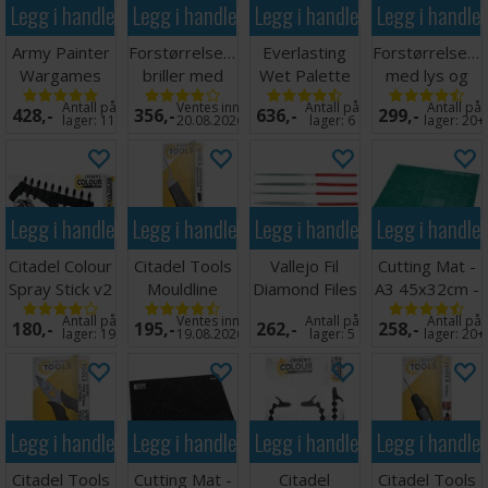
Legg i handlekurven
Legg i handlekurven
Legg i handlekurven
Legg i handle
Army Painter
Forstørrelsesglass
Everlasting
Forstørrelsesg
Wargames
briller med
Wet Palette
med lys og
Hobby Tool
LED lys
Painter v2
holder
Antall på
Ventes inn
Antall på
Antall på
428,-
356,-
636,-
299,-
Kit
lager:
11
20.08.2026
lager:
6
lager:
20+
Legg i handlekurven
Legg i handlekurven
Legg i handlekurven
Legg i handle
Citadel Colour
Citadel Tools
Vallejo Fil
Cutting Mat -
Spray Stick v2
Mouldline
Diamond Files
A3 45x32cm -
Remover
- 5 stk
Grønn
Antall på
Ventes inn
Antall på
Antall på
180,-
195,-
262,-
258,-
lager:
19
19.08.2026
lager:
5
lager:
20+
Legg i handlekurven
Legg i handlekurven
Legg i handlekurven
Legg i handle
Citadel Tools
Cutting Mat -
Citadel
Citadel Tools