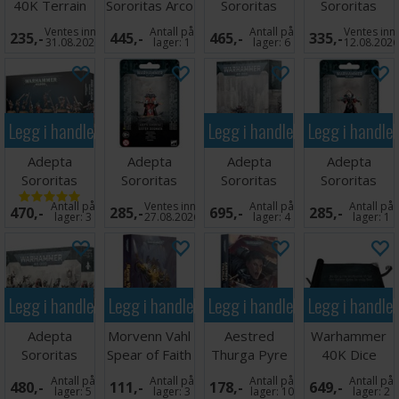
40K Terrain
Sororitas Arco
Sororitas
Sororitas
Area Set
Flagellants
Retributor
Cannoness
Ventes inn
Antall på
Antall på
Ventes inn
235,-
445,-
465,-
335,-
Squad
31.08.2026
lager:
1
lager:
6
12.08.202
Legg i handlekurven
Legg i handlekurven
Legg i handle
Adepta
Adepta
Adepta
Adepta
Sororitas
Sororitas
Sororitas
Sororitas
Repentia
Sister
Castigator
Palatine
Antall på
Ventes inn
Antall på
Antall på
470,-
285,-
695,-
285,-
Squad
Dogmata
lager:
3
27.08.2026
lager:
4
lager:
1
Legg i handlekurven
Legg i handlekurven
Legg i handlekurven
Legg i handle
Adepta
Morvenn Vahl
Aestred
Warhammer
Sororitas
Spear of Faith
Thurga Pyre
40K Dice
Sisters
(Paperback)
of Faith
Scroll
Antall på
Antall på
Antall på
Antall på
480,-
111,-
178,-
649,-
Novitiate
(Hardback)
lager:
5
lager:
3
lager:
10
lager:
2