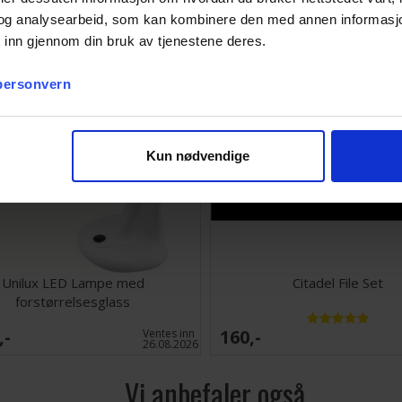
og analysearbeid, som kan kombinere den med annen informasjon d
 inn gjennom din bruk av tjenestene deres.
 personvern
Kun nødvendige
Unilux LED Lampe med
Citadel File Set
forstørrelsesglass
,-
160,-
Ventes inn
26.08.2026
Vi anbefaler også