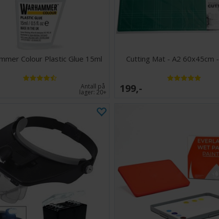
mer Colour Plastic Glue 15ml
Cutting Mat - A2 60x45cm 
199,-
Antall på
lager:
20+