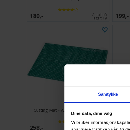
180,-
199,-
Antall på
lager:
19
Samtykke
Cutting Mat - A3 45x32cm - Grønn
Citadel
Dine data, dine valg
Vi bruker informasjonskapsler
258,-
394,-
Antall på
analysere trafikken vår. Vi 
lager:
20+