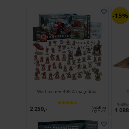
15%
Warhammer 40K Armageddon
C
1 280,
2 250,-
Antall på
1 088
lager:
20+