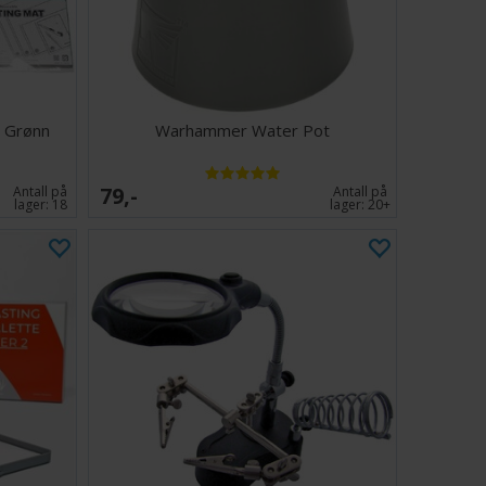
- Grønn
Warhammer Water Pot
79,-
Antall på
Antall på
lager:
18
lager:
20+