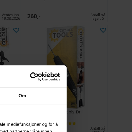
260,-
Ventes inn
Antall på
19.08.2026
lager:
5
Om
 v2
Citadel Tools Drill
iale mediefunksjoner og for å
249,-
Antall på
Antall på
 med partnerne våre innen
lager:
3
lager:
10