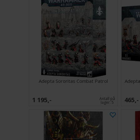
Adepta Sororitas Combat Patrol
Adepta
1 195,-
465,-
Antall på
lager:
5