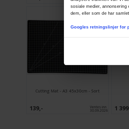
sosiale medier, annonsering 
dem, eller som de har samlet
Googles retningslinjer for
Cutting Mat - A3 45x30cm - Sort
139,-
1 399
Ventes inn
30.09.2026