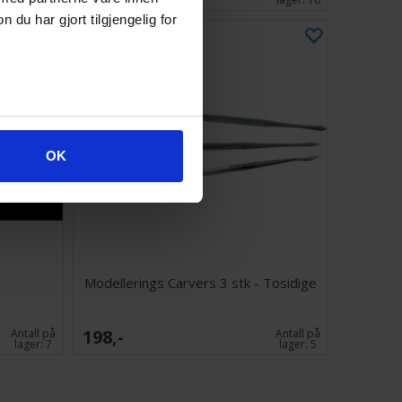
u har gjort tilgjengelig for
OK
Modellerings Carvers 3 stk - Tosidige
198,-
Antall på
Antall på
lager:
7
lager:
5