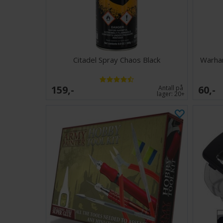
Citadel Spray Chaos Black
Warham
159,-
60,-
Antall på
lager:
20+