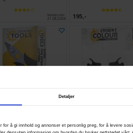
195,-
Ventes inn
21.08.2026
Detaljer
 Tools Super Fine Detail Cutters
Citadel Assembly Stand
 for å gi innhold og annonser et personlig preg, for å levere sos
204,-
Antall på
deler dessuten informasjon om hvordan du bruker nettstedet vårt,
lager:
1