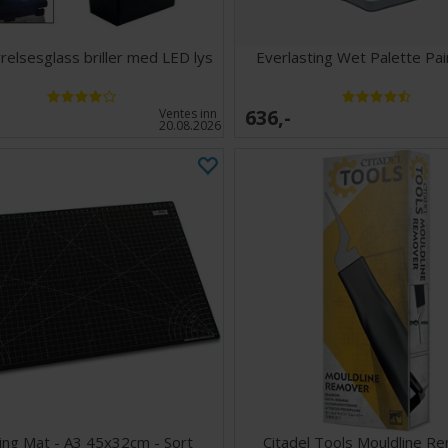
relsesglass briller med LED lys
Everlasting Wet Palette Pai
636,-
Ventes inn
20.08.2026
ing Mat - A3 45x32cm - Sort
Citadel Tools Mouldline R