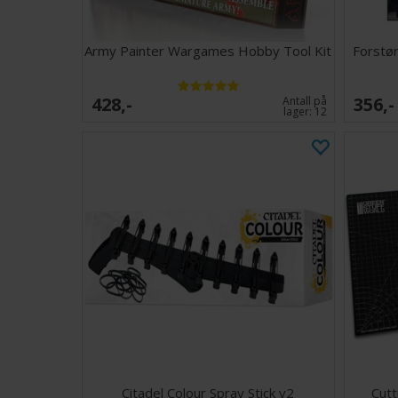
Army Painter Wargames Hobby Tool Kit
Forstør
428,-
356,-
Antall på
lager:
12
Citadel Colour Spray Stick v2
Cutt