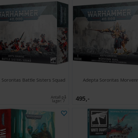
 Sororitas Battle Sisters Squad
Adepta Sororitas Morvenn
495,-
Antall på
lager:
7