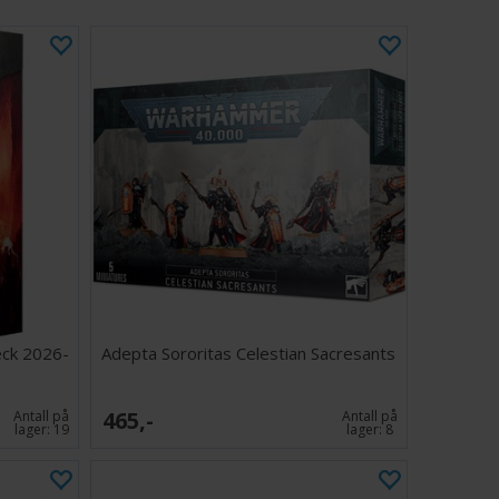
eck 2026-
Adepta Sororitas Celestian Sacresants
465,-
Antall på
Antall på
lager:
19
lager:
8