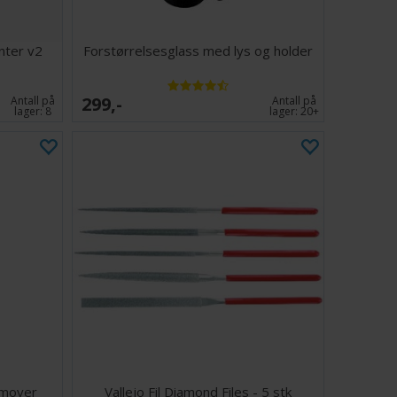
nter v2
Forstørrelsesglass med lys og holder
299,-
Antall på
Antall på
lager:
8
lager:
20+
emover
Vallejo Fil Diamond Files - 5 stk