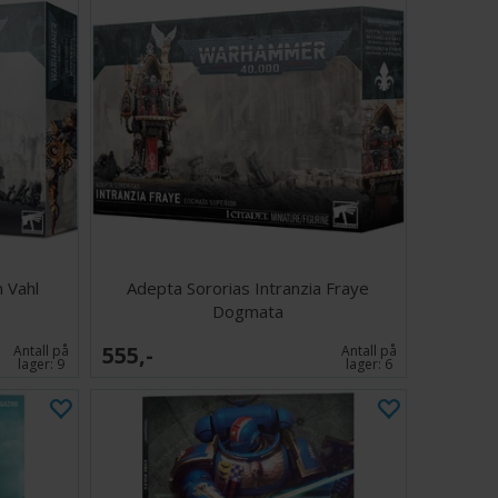
 Vahl
Adepta Sororias Intranzia Fraye
Dogmata
555,-
Antall på
Antall på
lager:
9
lager:
6