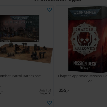
ombat Patrol Battlezone
Chapter Approved Mission D
27
-
255,-
,-
Antall på
lager:
9