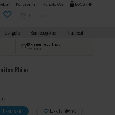
vekort
Kundesenter
Kontakt Oss
LOGG INN
Gadgets
Samleobjekter
Puslespill
45 dager returfrist
Enkel retur
oritas Rhino
+
ndlekurven
Legg i ønskeliste