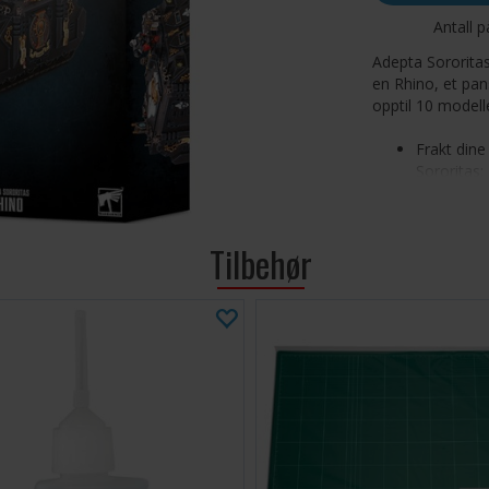
Antall p
Adepta Sororitas
en Rhino, et pan
opptil 10 modell
Frakt dine
Sororitas:
Et dediker
Bærer oppt
Tilbehør
Settet består av
Transfer Sheet.