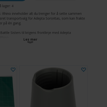
å lager:
4
: Rhino inneholder alt du trenger for å sette sammen
sret transportvalg for Adepta Sororitas, som kan frakte
er på én gang.
 Battle Sisters til krigens frontlinje med Adepta
 Rhino
Les mer
t transportvalg
il 10 Sororitas infanterisoldater
 103 komponenter, og inkluderer et Adepta Sororitas
 Miniatyren kommer umalt og krever montering.