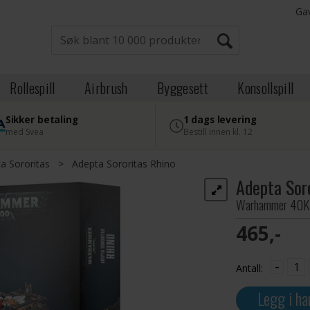
Ga
Rollespill
Airbrush
Byggesett
Konsollspill
Sikker betaling
1 dags levering
med Svea
Bestill innen kl. 12
a Sororitas
>
Adepta Sororitas Rhino
Adepta Sor
Warhammer 40K
465,-
-
Antall:
Legg i ha