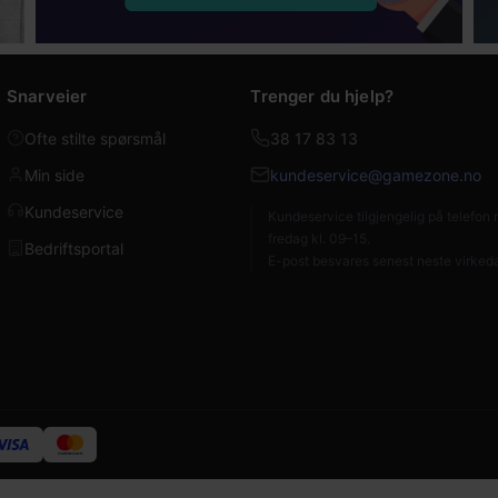
Snarveier
Trenger du hjelp?
Ofte stilte spørsmål
38 17 83 13
Min side
kundeservice@gamezone.no
Kundeservice
Kundeservice tilgjengelig på telefo
fredag kl. 09–15.
Bedriftsportal
E-post besvares senest neste virked