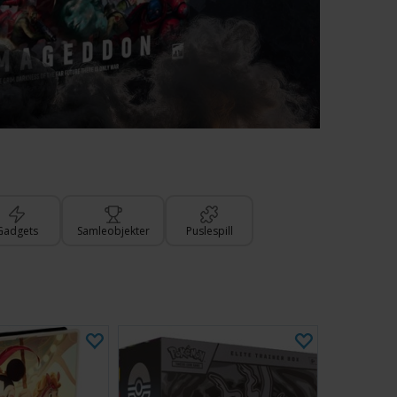
Gadgets
Samleobjekter
Puslespill