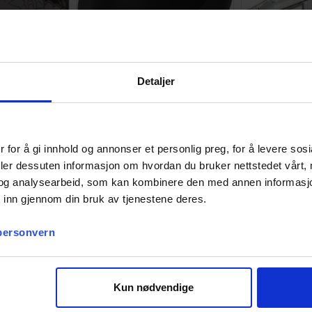
Detaljer
 Black ETB
Brook Pocket Auto Catch Light
Harder & Ste
202
799,-
2 789,-
Antall på
Antall på
lager:
9
lager:
20+
 for å gi innhold og annonser et personlig preg, for å levere sos
deler dessuten informasjon om hvordan du bruker nettstedet vårt,
og analysearbeid, som kan kombinere den med annen informasjon d
 inn gjennom din bruk av tjenestene deres.
 personvern
Kun nødvendige