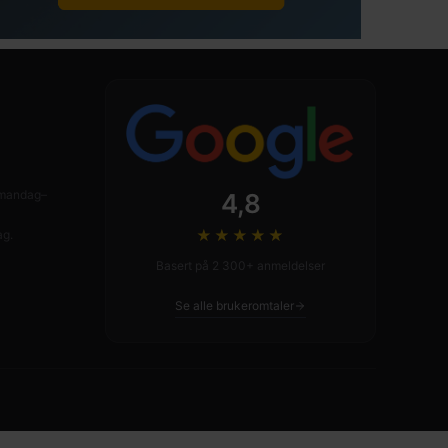
n mandag–
4,8
★★★★
★
ag.
Basert på 2 300+ anmeldelser
Se alle brukeromtaler