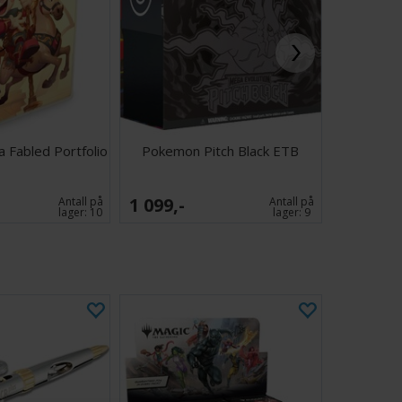
 Fabled Portfolio
Pokemon Pitch Black ETB
Halo Cam
1 099,-
599,-
Antall på
Antall på
lager:
10
lager:
9