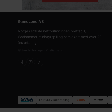
Gamezone AS
Norges største nettbutikk innen brettspill,
Warhammer miniatyrspill og samlekort med over 20
års erfaring.
Sender fra lager i Kristiansand
Faktura / Delbetaling