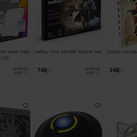
me Value Pack
Vallejo True Metallic Starter Set
Disney Lorcana
x200
740,-
348,-
Antall på
Antall på
lager:
5
lager:
2