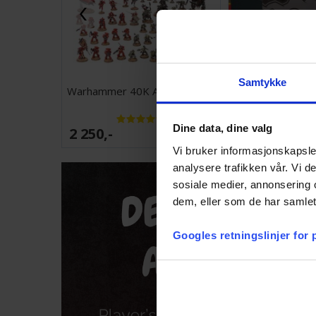
Samtykke
Warhammer 40K Armageddon
Pokemon Pitch
Dine data, dine valg
2 250,-
1 099,-
Antall på
lager:
20+
Vi bruker informasjonskapsler
analysere trafikken vår. Vi 
sosiale medier, annonsering 
dem, eller som de har samlet
Googles retningslinjer for