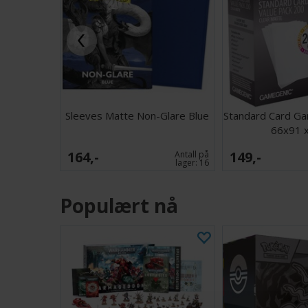
Sleeves Matte Non-Glare Blue
Standard Card Ga
66x91 
164,-
149,-
Antall på
lager:
16
Populært nå