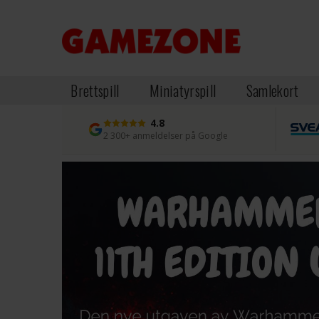
Brettspill
Miniatyrspill
Samlekort
4.8
2 300+ anmeldelser på Google