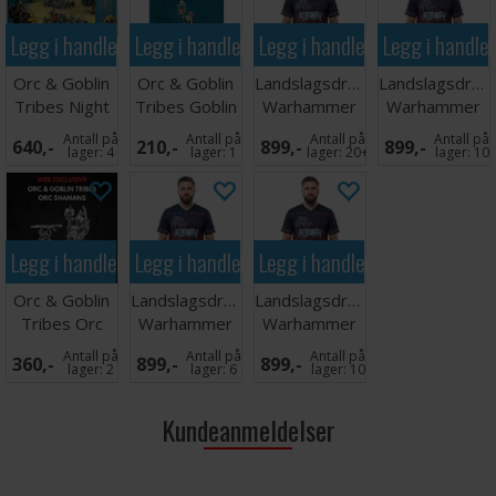
Legg i handlekurven
Legg i handlekurven
Legg i handlekurven
Legg i handle
Orc & Goblin
Orc & Goblin
Landslagsdrakt
Landslagsdrakt
Tribes Night
Tribes Goblin
Warhammer
Warhammer
Goblin Mob
Shaman
2026 Norge
2026 Norge
Antall på
Antall på
Antall på
Antall på
640,-
210,-
899,-
899,-
XL
XXL
lager:
4
lager:
1
lager:
20+
lager:
10
Legg i handlekurven
Legg i handlekurven
Legg i handlekurven
Orc & Goblin
Landslagsdrakt
Landslagsdrakt
Tribes Orc
Warhammer
Warhammer
Shamans
2026 Norge
2026 Norge L
Antall på
Antall på
Antall på
360,-
899,-
899,-
M
lager:
2
lager:
6
lager:
10
Kundeanmeldelser