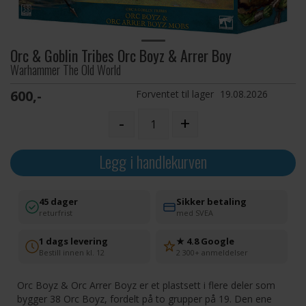
Orc & Goblin Tribes Orc Boyz & Arrer Boy
Warhammer The Old World
600,-
Forventet til lager
19.08.2026
-
+
Legg i handlekurven
45 dager
Sikker betaling
returfrist
med SVEA
1 dags levering
★ 4.8 Google
Bestill innen kl. 12
2 300+ anmeldelser
Orc Boyz & Orc Arrer Boyz er et plastsett i flere deler som
bygger 38 Orc Boyz, fordelt på to grupper på 19. Den ene