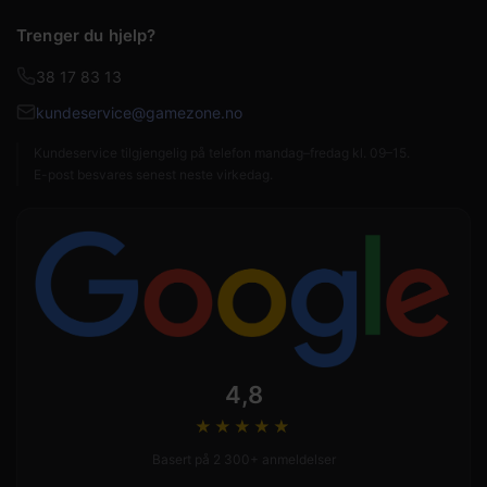
Trenger du hjelp?
38 17 83 13
kundeservice@gamezone.no
Kundeservice tilgjengelig på telefon mandag–fredag kl. 09–15.
E-post besvares senest neste virkedag.
4,8
★★★★
★
Basert på 2 300+ anmeldelser