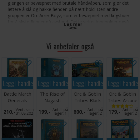
gjengen er bevæpnet med brutale håndvåpen, som gjør det
lettere å slå og hakke fienden på nært hold. Den andre
gruppen er Orc Arrer Boyz, som er bevæpnet med krigsbuer
for å skyte fiender på avstand. Dette settet inneholder også
Les mer
Orc Command-oppgraderinger for hver enhet, slik at du kan
bygge en mektig sjef, en musiker og en fanebærer til begge
de to voldsomme mobbene dine.
Vi anbefaler også
Dette settet inneholder 108 plastkomponenter og 40x Citadel
30 mm firkantede baser. Inkluderer også 1x Orc Transfer
Sheet som inneholder 75x høykvalitets vannsklieoverføringer
som du kan bruke til å dekorere modellene dine ytterligere.
Legg i handlekurven
Legg i handlekurven
Legg i handlekurven
Legg i handle
Disse miniatyrene leveres umalte og krever montering.
Battle March
The Rise of
Orc & Goblin
Orc & Goblin
Generals
Nagash
Tribes Black
Tribes Arcane
Companion
(Paperback)
Orc Mob
Journal
Ventes inn
Antall på
Antall på
Antall på
210,-
199,-
600,-
179,-
31.08.2026
lager:
1
lager:
2
lager:
2