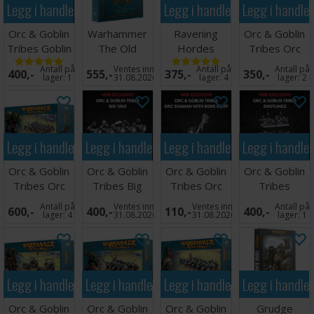
Legg i handlekurven
Legg i handlekurven
Legg i handle
Orc & Goblin
Warhammer
Ravening
Orc & Goblin
Tribes Goblin
The Old
Hordes
Tribes Orc
Doom Diver
World
Bosses
Antall på
Ventes inn
Antall på
Antall på
400,-
555,-
375,-
350,-
Ca
Rulebook
lager:
1
31.08.2026
lager:
4
lager:
2
Legg i handlekurven
Legg i handlekurven
Legg i handlekurven
Legg i handle
Orc & Goblin
Orc & Goblin
Orc & Goblin
Orc & Goblin
Tribes Orc
Tribes Big
Tribes Orc
Tribes
Boyz Mob
Uns
Shaman
Snotling
Antall på
Ventes inn
Ventes inn
Antall på
600,-
400,-
110,-
400,-
Swarms
lager:
4
31.08.2026
31.08.2026
lager:
1
Legg i handlekurven
Legg i handlekurven
Legg i handlekurven
Legg i handle
Orc & Goblin
Orc & Goblin
Orc & Goblin
Grudge