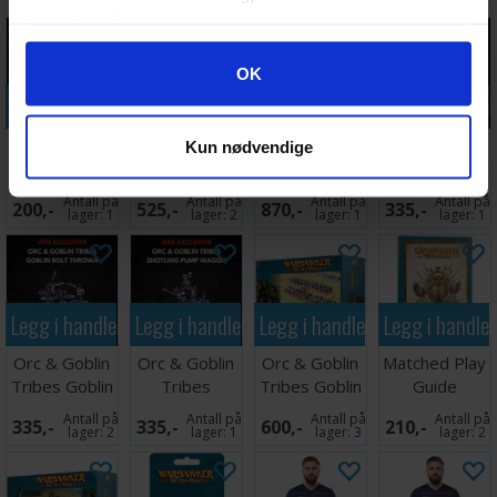
tjenestene deres.
Googles retningslinjer for personvern
OK
Legg i handlekurven
Legg i handlekurven
Legg i handlekurven
Legg i handle
Orc & Goblin
Orc & Goblin
Orc & Goblin
Orc & Goblin
Kun nødvendige
Tribes Goblin
Tribes Goblin
Tribes
Tribes
Nasty Skulker
Rock Lobber
Badlands
Common
Antall på
Antall på
Antall på
Antall på
200,-
525,-
870,-
335,-
Ogre Bulls
Trolls
lager:
1
lager:
2
lager:
1
lager:
1
Legg i handlekurven
Legg i handlekurven
Legg i handlekurven
Legg i handle
Orc & Goblin
Orc & Goblin
Orc & Goblin
Matched Play
Tribes Goblin
Tribes
Tribes Goblin
Guide
Bolt Throwa
Snotling Pump
Mob
Antall på
Antall på
Antall på
Antall på
335,-
335,-
600,-
210,-
Wagon
lager:
2
lager:
1
lager:
3
lager:
2