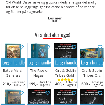
Old World. Disse raske og glupske ridedyrene gjør det mulig
for disse hevngjerrige goblinsjefene å plyndre både venner
og fiender på slagmarken.
Les mer
Dette settet inneholder 6 metall- og 8 plastkomponenter og
2x CItadel 25x50 mm rektangulære baser.
Vi anbefaler også
Miniatyrene leveres umalte og krever montering.
Legg i handlekurven
Legg i handlekurven
Legg i handlekurven
Legg i handle
Battle March
The Rise of
Orc & Goblin
Orc & Goblin
Generals
Nagash
Tribes Goblin
Tribes Orc
Companion
(Paperback)
Doom Diver
Boyz Mob
Ventes inn
Antall på
Antall på
Antall på
210,-
199,-
400,-
600,-
Ca
31.08.2026
lager:
1
lager:
1
lager:
4