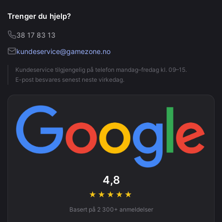
Trenger du hjelp?
38 17 83 13
kundeservice@gamezone.no
Kundeservice tilgjengelig på telefon mandag–fredag kl. 09–15.
E-post besvares senest neste virkedag.
4,8
★★★★
★
Basert på 2 300+ anmeldelser