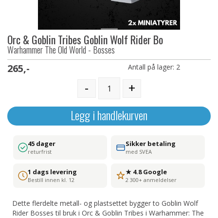
Orc & Goblin Tribes Goblin Wolf Rider Bo
Warhammer The Old World - Bosses
265,-
Antall på lager:
2
-
+
Legg i handlekurven
45 dager
Sikker betaling
returfrist
med SVEA
1 dags levering
★ 4.8 Google
Bestill innen kl. 12
2 300+ anmeldelser
Dette flerdelte metall- og plastsettet bygger to Goblin Wolf
Rider Bosses til bruk i Orc & Goblin Tribes i Warhammer: The