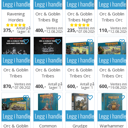
Legg i handlekurven
Legg i handlekurven
Legg i handlekurven
Legg i handle
Ravening
Orc & Goblin
Orc & Goblin
Orc & Goblin
Hordes
Tribes Big
Tribes Night
Tribes Orc
Uns
Goblin
Shaman
Antall på
Ventes inn
Ventes inn
Ventes inn
375,-
400,-
235,-
110,-
Shamans
lager:
4
12.08.2026
07.09.2026
12.08.202
Legg i handlekurven
Legg i handlekurven
Legg i handlekurven
Legg i handle
Orc & Goblin
Orc & Goblin
Orc & Goblin
Orc & Goblin
Tribes
Tribes
Tribes Orc
Tribes Orc
Badlands
Snotling
Boar Chariots
Boyz & Arrer
Ventes inn
Antall på
Antall på
Ventes inn
870,-
400,-
600,-
600,-
Ogre Bulls
Swarms
Boy
07.09.2026
lager:
1
lager:
1
19.08.202
Legg i handlekurven
Legg i handlekurven
Legg i handlekurven
Legg i handle
Orc & Goblin
Common
Grudge
Warhammer