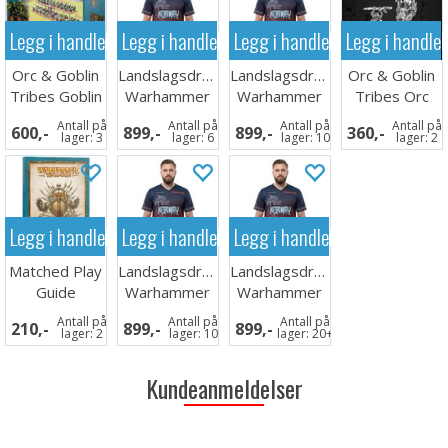
Legg i handlekurven
Legg i handlekurven
Legg i handlekurven
Legg i handle
Orc & Goblin
Landslagsdrakt
Landslagsdrakt
Orc & Goblin
Tribes Goblin
Warhammer
Warhammer
Tribes Orc
Mob
2026 Norge
2026 Norge L
Shamans
Antall på
Antall på
Antall på
Antall på
600,-
899,-
899,-
360,-
M
lager:
3
lager:
6
lager:
10
lager:
2
Legg i handlekurven
Legg i handlekurven
Legg i handlekurven
Matched Play
Landslagsdrakt
Landslagsdrakt
Guide
Warhammer
Warhammer
2026 Norge
2026 Norge
Antall på
Antall på
Antall på
210,-
899,-
899,-
XXL
XL
lager:
2
lager:
10
lager:
20+
Kundeanmeldelser