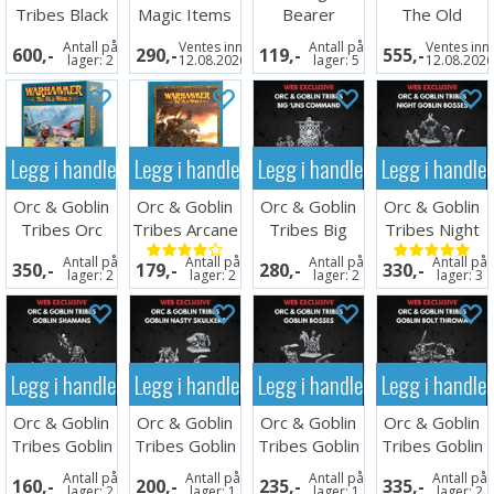
Tribes Black
Magic Items
Bearer
The Old
Orc Mob
Reference
(Paperback)
World
Antall på
Ventes inn
Antall på
Ventes inn
600,-
290,-
119,-
555,-
Card Pack
Rulebook
lager:
2
12.08.2026
lager:
5
12.08.202
Legg i handlekurven
Legg i handlekurven
Legg i handlekurven
Legg i handle
Orc & Goblin
Orc & Goblin
Orc & Goblin
Orc & Goblin
Tribes Orc
Tribes Arcane
Tribes Big
Tribes Night
Bosses
Journal
Uns
Goblin Bosses
Antall på
Antall på
Antall på
Antall på
350,-
179,-
280,-
330,-
Command
lager:
2
lager:
2
lager:
2
lager:
3
Legg i handlekurven
Legg i handlekurven
Legg i handlekurven
Legg i handle
Orc & Goblin
Orc & Goblin
Orc & Goblin
Orc & Goblin
Tribes Goblin
Tribes Goblin
Tribes Goblin
Tribes Goblin
Shamans
Nasty Skulker
Bosses
Bolt Throwa
Antall på
Antall på
Antall på
Antall på
160,-
200,-
235,-
335,-
lager:
2
lager:
1
lager:
1
lager:
2