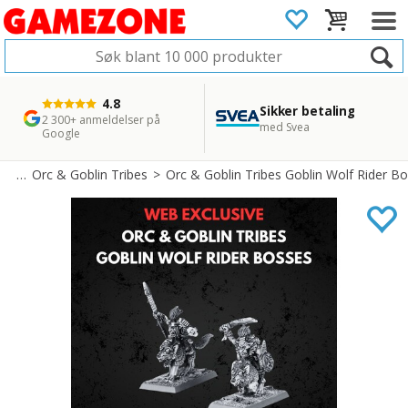
4.8
Sikker betaling
1 dags levering
45 dager returfrist
2 300+ anmeldelser på
med Svea
Bestill innen kl. 12
Enkel retur
Google
ld
>
Orc & Goblin Tribes
>
Orc & Goblin Tribes Goblin Wolf Rider Bo