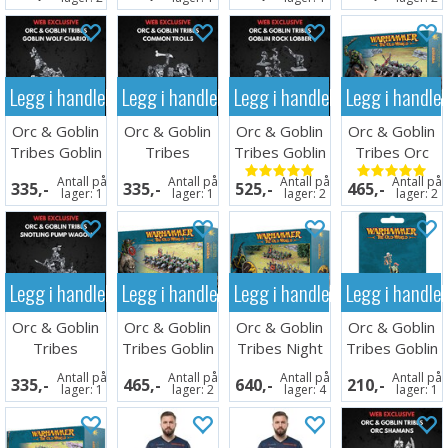
Legg i handlekurven
Legg i handlekurven
Legg i handlekurven
Legg i handle
Orc & Goblin
Orc & Goblin
Orc & Goblin
Orc & Goblin
Tribes Goblin
Tribes
Tribes Goblin
Tribes Orc
Wolf Chariot
Common
Rock Lobber
Boar Boyz
Antall på
Antall på
Antall på
Antall på
335,-
335,-
525,-
465,-
Trolls
Mob
lager:
1
lager:
1
lager:
2
lager:
2
Legg i handlekurven
Legg i handlekurven
Legg i handlekurven
Legg i handle
Orc & Goblin
Orc & Goblin
Orc & Goblin
Orc & Goblin
Tribes
Tribes Goblin
Tribes Night
Tribes Goblin
Snotling Pump
Wolfrider Mob
Goblin Mob
Shaman
Antall på
Antall på
Antall på
Antall på
335,-
465,-
640,-
210,-
Wagon
lager:
1
lager:
2
lager:
4
lager:
1