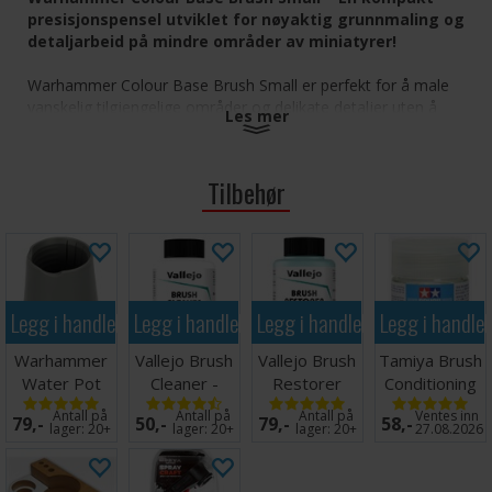
presisjonspensel utviklet for nøyaktig grunnmaling og
detaljarbeid på mindre områder av miniatyrer!
Warhammer Colour Base Brush Small er perfekt for å male
vanskelig tilgjengelige områder og delikate detaljer uten å
Les mer
påvirke omgivelsene. Den fine, spisse formen gir utmerket
kontroll for nøye grunnmaling, kantmarkeringer, linser,
symboler og andre intrikate detaljer på Warhammer-
Tilbehør
miniatyrene dine. Den er kompakt, men allsidig, og er en
ideell pensel for detaljerte malingsoppgaver som krever
presisjon.
Liten presisjonspensel som er ideell for kontrollert
grunnmaling og detaljarbeid
Legg i handlekurven
Legg i handlekurven
Legg i handlekurven
Legg i handle
Når lett inn i trange rom, fordypninger og intrikate
områder på miniatyrer
Warhammer
Vallejo Brush
Vallejo Brush
Tamiya Brush
Flott for kantmarkering, linser, merking og finpuss
Water Pot
Cleaner -
Restorer
Conditioning
Slitesterke syntetiske børster bidrar til å opprettholde
85ml
85ml
Fluid 23ml
formen og motstår krølling
Antall på
Antall på
Antall på
Ventes inn
79,-
50,-
79,-
58,-
lager:
20+
lager:
20+
lager:
20+
27.08.2026
Utmerket for infanteri, figurer og modeller med fine
detaljer
Optimalisert for bruk med Warhammer Colour-