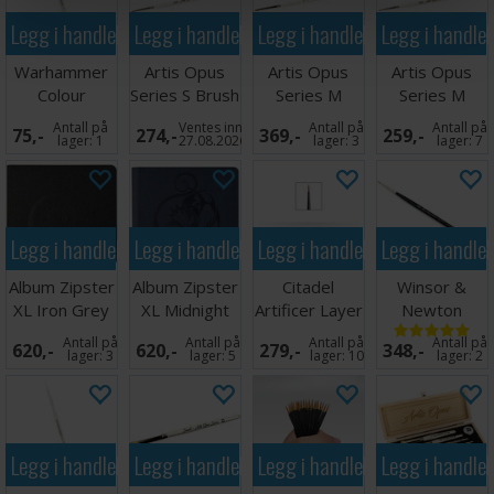
Legg i handlekurven
Legg i handlekurven
Legg i handlekurven
Legg i handle
Warhammer
Artis Opus
Artis Opus
Artis Opus
Colour
Series S Brush
Series M
Series M
Drybrush L
000
Brush 2
Brush 000
Antall på
Ventes inn
Antall på
Antall på
75,-
274,-
369,-
259,-
lager:
1
27.08.2026
lager:
3
lager:
7
Legg i handlekurven
Legg i handlekurven
Legg i handlekurven
Legg i handle
Album Zipster
Album Zipster
Citadel
Winsor &
XL Iron Grey
XL Midnight
Artificer Layer
Newton
24-pocket
Blue 24-
Brush Medium
Series 7
Antall på
Antall på
Antall på
Antall på
620,-
620,-
279,-
348,-
pocket
størrelse 000
lager:
3
lager:
5
lager:
10
lager:
2
Legg i handlekurven
Legg i handlekurven
Legg i handlekurven
Legg i handle