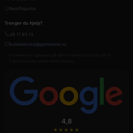
Bedriftsportal
Trenger du hjelp?
38 17 83 13
kundeservice@gamezone.no
Kundeservice tilgjengelig på telefon mandag–fredag kl. 09–15.
E-post besvares senest neste virkedag.
4,8
★★★★
★