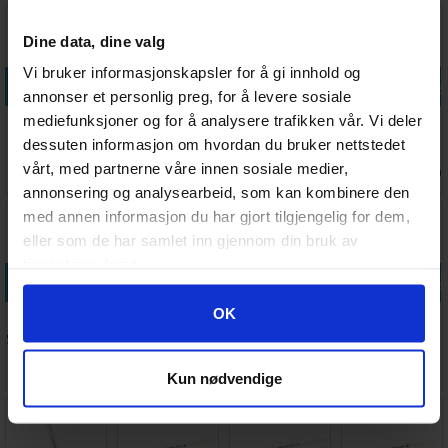
Dine data, dine valg
Vi bruker informasjonskapsler for å gi innhold og
Legg i handlekurven
Legg i handlekurven
Legg i handlekurven
Legg i handle
annonser et personlig preg, for å levere sosiale
Warhammer
Artis Opus
Artis Opus
Artis Opus
mediefunksjoner og for å analysere trafikken vår. Vi deler
Colour Layer
Series D
Series S Brush
Series S Brush
dessuten informasjon om hvordan du bruker nettstedet
Brush M
Drybrush S
Set DELUXE
1
vårt, med partnerne våre innen sosiale medier,
Antall på
Antall på
Antall på
Antall på
50,-
239,-
1 629,-
332,-
lager:
20+
lager:
8
lager:
9
lager:
8
annonsering og analysearbeid, som kan kombinere den
med annen informasjon du har gjort tilgjengelig for dem,
eller som de har samlet inn gjennom din bruk av
tjenestene deres.
Legg i handlekurven
Legg i handlekurven
Legg i handlekurven
Legg i handle
Googles retningslinjer for personvern
OK
Artis Opus
Citadel Colour
Warhammer
Warhammer
Series S Brush
Base Brush S
Colour Base
Colour Base
2
Brush L
Brush XL
Antall på
Antall på
Antall på
Antall på
382,-
70,-
65,-
80,-
Kun nødvendige
lager:
16
lager:
11
lager:
9
lager:
9