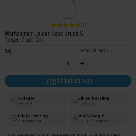
(3)
Warhammer Colour Base Brush S
Tidligere Citadel Colour
50,-
Antall på lager:
6
-
+
Legg i handlekurven
45 dager
Sikker betaling
returfrist
med SVEA
1 dags levering
★ 4.8 Google
Bestill innen kl. 12
2 300+ anmeldelser
Warhammer Colour Base Brush Small – En kompakt