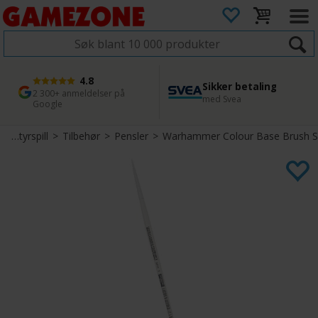
4.8
Sikker betaling
1 dags levering
45 dager returfrist
2 300+ anmeldelser på
med Svea
Bestill innen kl. 12
Enkel retur
Google
Miniatyrspill
>
Tilbehør
>
Pensler
>
Warhammer Colour Base Brush S