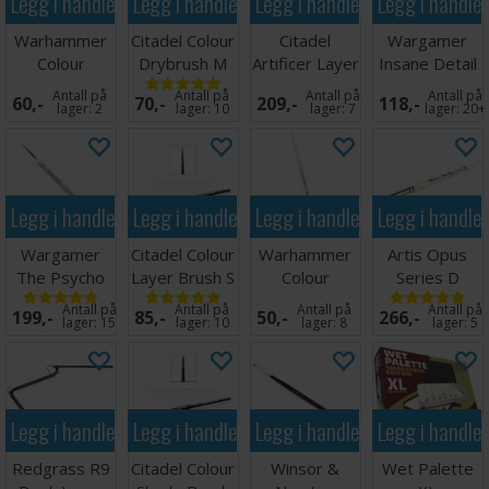
Legg i handlekurven
Legg i handlekurven
Legg i handlekurven
Legg i handle
Warhammer
Citadel Colour
Citadel
Wargamer
Colour
Drybrush M
Artificer Layer
Insane Detail
Drybrush M
Brush X-Small
Brush
Antall på
Antall på
Antall på
Antall på
60,-
70,-
209,-
118,-
lager:
2
lager:
10
lager:
7
lager:
20+
Legg i handlekurven
Legg i handlekurven
Legg i handlekurven
Legg i handle
Wargamer
Citadel Colour
Warhammer
Artis Opus
The Psycho
Layer Brush S
Colour
Series D
Brush
Drybrush S
Drybrush M
Antall på
Antall på
Antall på
Antall på
199,-
85,-
50,-
266,-
lager:
15
lager:
10
lager:
8
lager:
5
Legg i handlekurven
Legg i handlekurven
Legg i handlekurven
Legg i handle
Redgrass R9
Citadel Colour
Winsor &
Wet Palette