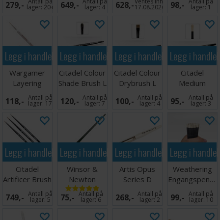
Antall på
Antall på
Ventes inn
Antall på
279,-
649,-
628,-
98,-
pocket
pocket
Brush
lager:
20+
lager:
4
17.08.2026
lager:
1
Legg i handlekurven
Legg i handlekurven
Legg i handlekurven
Legg i handle
Wargamer
Citadel Colour
Citadel Colour
Citadel
Layering
Shade Brush L
Drybrush L
Medium
Brush
Scenery Brush
Antall på
Antall på
Antall på
Antall på
118,-
120,-
100,-
95,-
lager:
17
lager:
7
lager:
4
lager:
3
Legg i handlekurven
Legg i handlekurven
Legg i handlekurven
Legg i handle
Citadel
Winsor &
Artis Opus
Weathering
Artificer Brush
Newton
Series D
Engangspensle
Collection
Winton Round
Drybrush L
(25 stk)
Antall på
Antall på
Antall på
Antall på
749,-
75,-
268,-
99,-
Størrelse 8
lager:
5
lager:
6
lager:
2
lager:
10