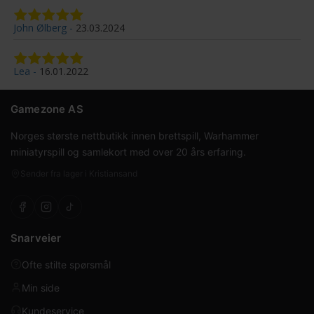
John Ølberg
23.03.2024
Lea
16.01.2022
Gamezone AS
Norges største nettbutikk innen brettspill, Warhammer
miniatyrspill og samlekort med over 20 års erfaring.
Sender fra lager i Kristiansand
Snarveier
Ofte stilte spørsmål
Min side
Kundeservice