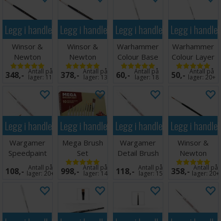
Legg i handlekurven
Legg i handlekurven
Legg i handlekurven
Legg i handle
Winsor &
Winsor &
Warhammer
Warhammer
Newton
Newton
Colour Base
Colour Layer
Series 7
Series 7
Brush M
Brush S
Antall på
Antall på
Antall på
Antall på
348,-
378,-
60,-
50,-
størrelse 0
størrelse 1
lager:
11
lager:
13
lager:
18
lager:
20+
Legg i handlekurven
Legg i handlekurven
Legg i handlekurven
Legg i handle
Wargamer
Mega Brush
Wargamer
Winsor &
Speedpaint
Set
Detail Brush
Newton
Brush
Series 7
Antall på
Antall på
Antall på
Antall på
108,-
998,-
118,-
358,-
størrelse 2
lager:
20+
lager:
14
lager:
15
lager:
20+