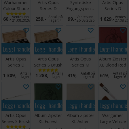
Warhammer
Artis Opus
Syntetiske
Artis Opus
Colour Shade
Series D
Engangspensler
Series D
Brush M
Drybrush S+
(25 stk)
Drybrush Set
Ventes inn
Antall på
Ventes inn
Ventes i
60,-
259,-
99,-
1 629,-
DELUXE
21.08.2026
lager:
4
26.08.2026
27.08.2
Legg i handlekurven
Legg i handlekurven
Legg i handlekurven
Legg i handle
Artis Opus
Artis Opus
Artis Opus
Album Zipster
Series D
Series S Brush
Series M
XL Blood Red
Drybrush Set
Set
Brush 1
24-pocket
Antall på
Antall på
Antall på
Antall på
1 309,-
1 288,-
319,-
619,-
lager:
5
lager:
12
lager:
6
lager:
6
Legg i handlekurven
Legg i handlekurven
Legg i handlekurven
Legg i handle
Artis Opus
Album Zipster
Album Zipster
Wargamer
Series S Brush
XL Forest
XL Ashen
Large Vehicle
00
Green 24-
White 24-
& Scenery