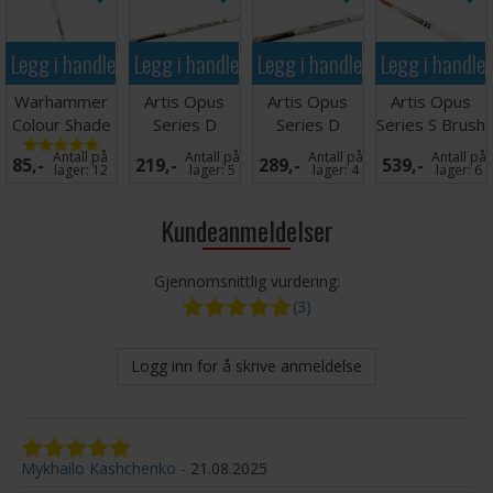
Legg i handlekurven
Legg i handlekurven
Legg i handlekurven
Legg i handle
Warhammer
Artis Opus
Artis Opus
Artis Opus
Colour Shade
Series D
Series D
Series S Brush
Brush L
Drybrush XS+
Drybrush M+
5
Antall på
Antall på
Antall på
Antall på
85,-
219,-
289,-
539,-
lager:
12
lager:
5
lager:
4
lager:
6
Kundeanmeldelser
Gjennomsnittlig vurdering:
(3)
Logg inn for å skrive anmeldelse
Mykhailo Kashchenko
21.08.2025