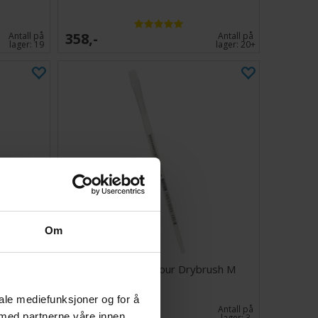
358,-
Antall på
Antall på
lager:
19
lager:
20+
Om
sh S
Warhammer Colour Drybrush M
iale mediefunksjoner og for å
60,-
Antall på
Antall på
 med partnerne våre innen
lager:
10
lager:
3