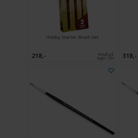
Hobby Starter Brush Set
218,-
318,-
Antall på
lager:
20+