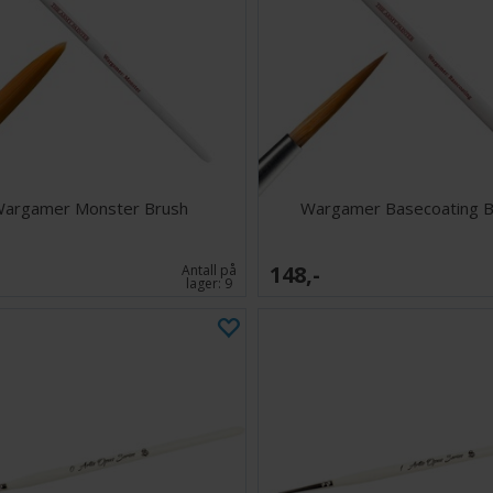
argamer Monster Brush
Wargamer Basecoating B
148,-
Antall på
lager:
9