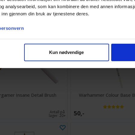
og analysearbeid, som kan kombinere den med annen informasjon d
 inn gjennom din bruk av tjenestene deres.
 personvern
Kun nødvendige
gamer Insane Detail Brush
Warhammer Colour Base B
50,-
Antall på
lager:
20+