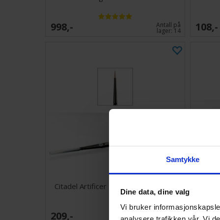
998,-
108,-
Antall på
lager:
14
Samtykke
Citadel Artificer Layer Brush X-Small
C
Dine data, dine valg
Vi bruker informasjonskapsler
209,-
70,-
Antall på
analysere trafikken vår. Vi 
lager:
7