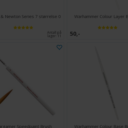
 & Newton Series 7 størrelse 0
Warhammer Colour Layer B
50,-
Antall på
lager:
11
rgamer Speedpaint Brush
Warhammer Colour Base B