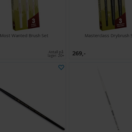
Gi miniatyrene d
Miniature Chippi
som ønsker profe
Most Wanted Brush Set
Masterclass Drybrush 
269,-
Antall på
lager:
20+