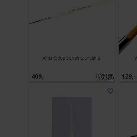
Artis Opus Series S Brush 3
W
409,-
129,-
Ventes inn
26.08.2026