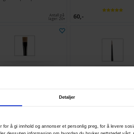
60,-
Antall på
lager:
20+
Detaljer
itadel Colour Drybrush M
Citadel Colour Layer Bru
 for å gi innhold og annonser et personlig preg, for å levere sos
85,-
Antall på
deler dessuten informasjon om hvordan du bruker nettstedet vårt,
lager:
10