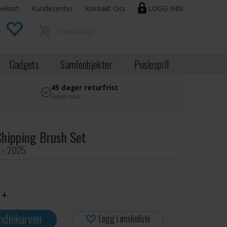
vekort
Kundesenter
Kontakt Oss
LOGG INN
Gadgets
Samleobjekter
Puslespill
45 dager returfrist
Enkel retur
Chipping Brush Set
r - 2025
+
ndlekurven
Legg i ønskeliste