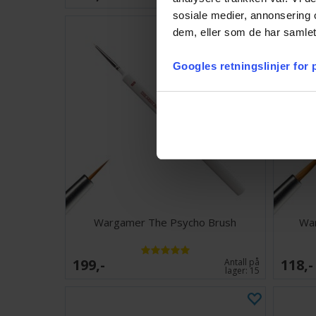
sosiale medier, annonsering 
dem, eller som de har samlet
Googles retningslinjer for
Wargamer The Psycho Brush
War
199,-
118,-
Antall på
lager:
15