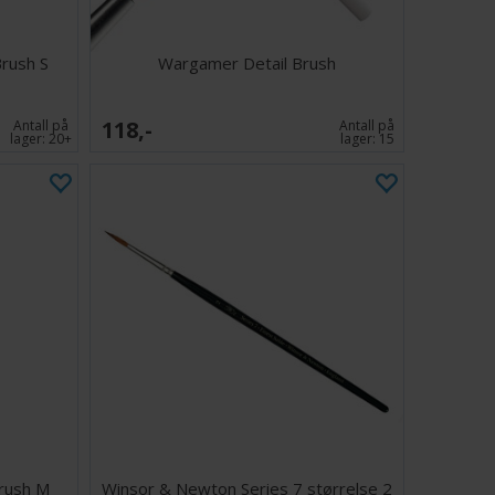
rush S
Wargamer Detail Brush
118,-
Antall på
Antall på
lager:
20+
lager:
15
rush M
Winsor & Newton Series 7 størrelse 2