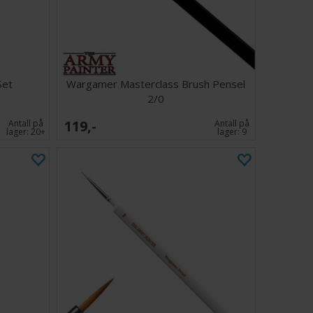
ine den siste realistiske finishen med The Army Painter
ng Brush Set - et uunnværlig verktøy for hobbyspillere
sjonelle, slitne resultater.
Set
Wargamer Masterclass Brush Pensel
2/0
119,-
Antall på
Antall på
lager:
20+
lager:
9