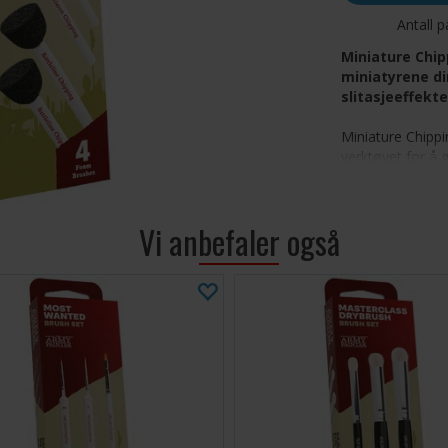
Antall p
Miniature Chipp
miniatyrene d
slitasjeeffekte
Miniature Chippi
verktøyet for å 
dine. Disse slites
og gjør det enke
på rustninger, v
Vi anbefaler også
formes for maksi
detaljer - fra subt
Inkluderer 
effekter
Perfekt fo
Børstene k
Slitesterk
Ideell for 
eller overf