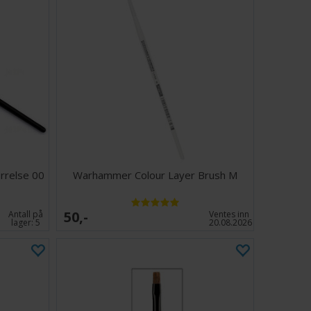
rrelse 00
Warhammer Colour Layer Brush M
50,-
Antall på
Ventes inn
lager:
5
20.08.2026