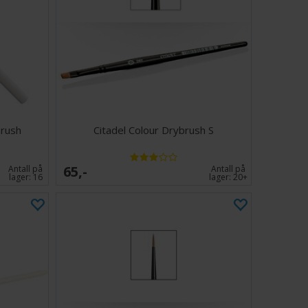
rush
Citadel Colour Drybrush S
65,-
Antall på
Antall på
lager:
16
lager:
20+