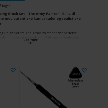
å lager:
9
ing Brush Set - The Army Painter - Gi liv til
ine med autentiske kampskader og realistiske
r!
ng Brush Set fra The Army Painter er det perfekte
gi dybde, tekstur og realisme til de malte modellene
Les mer
terke børstene er tilgjengelige i to allsidige størrelser,
lt å lage naturlig utseende riper, skrammer og forvitring
åpen og terreng. De fleksible bustene kan trimmes og
mal presisjon, noe som gir deg full kontroll over alle
il slitasje til kraftig korrosjon.
2 avflisingsbørster i forskjellige størrelser for allsidige
r å skape riper, rust og slitte teksturer på miniatyrer
an trimmes og formes for tilpasset presisjon
 konstruksjon sikrer langvarig ytelse og kontroll
å tilføre realistisk forvitring og aldring til alle modeller
later