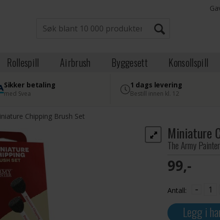
Ga
Rollespill
Airbrush
Byggesett
Konsollspill
Sikker betaling
1 dags levering
med Svea
Bestill innen kl. 12
niature Chipping Brush Set
Miniature 
The Army Painte
99,-
-
Antall:
Legg i ha