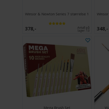
Winsor & Newton Series 7 størrelse 1
Winsor
378,-
348,-
Antall på
lager:
13
Mega Brush Set
Wa