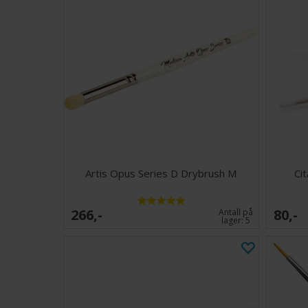
Artis Opus Series D Drybrush M
Ci
266,-
80,-
Antall på
lager:
5