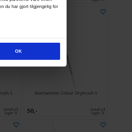
u har gjort tilgjengelig for
OK
rush S
Warhammer Colour Drybrush S
50,-
Antall på
Antall på
lager:
6
lager:
8