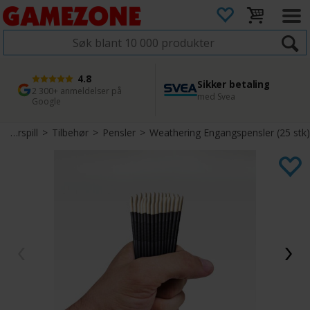
4.8
Sikker betaling
1 dags levering
45 dager returfrist
2 300+ anmeldelser på
med Svea
Bestill innen kl. 12
Enkel retur
Google
Miniatyrspill
>
Tilbehør
>
Pensler
>
Weathering Engangspensler (25 stk)