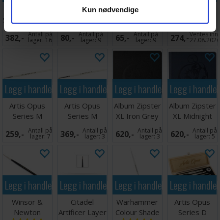
Artis Opus
Warhammer
Warhammer
Artis Opus
Kun nødvendige
Series S Brush
Colour Base
Colour Base
Series S Brush
2
Brush XL
Brush L
000
Antall på
Antall på
Antall på
Ventes inn
382,-
80,-
65,-
274,-
lager:
16
lager:
9
lager:
9
27.08.202
Legg i handlekurven
Legg i handlekurven
Legg i handlekurven
Legg i handle
Artis Opus
Artis Opus
Album Zipster
Album Zipster
Series M
Series M
XL Iron Grey
XL Midnight
Brush 000
Brush 2
24-pocket
Blue 24-
Antall på
Antall på
Antall på
Antall på
259,-
369,-
620,-
620,-
pocket
lager:
7
lager:
3
lager:
3
lager:
5
Legg i handlekurven
Legg i handlekurven
Legg i handlekurven
Legg i handle
Winsor &
Citadel
Warhammer
Artis Opus
Newton
Artificer Layer
Colour Shade
Series D