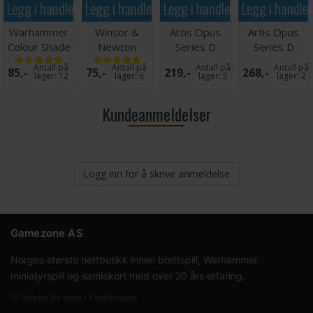
Legg i handlekurven
Legg i handlekurven
Legg i handlekurven
Legg i handle
Warhammer
Winsor &
Artis Opus
Artis Opus
Colour Shade
Newton
Series D
Series D
Brush L
Winton Round
Drybrush XS+
Drybrush L
Antall på
Antall på
Antall på
Antall på
85,-
75,-
219,-
268,-
Størrelse 8
lager:
12
lager:
6
lager:
5
lager:
2
Kundeanmeldelser
Logg inn for å skrive anmeldelse
Gamezone AS
Norges største nettbutikk innen brettspill, Warhammer
miniatyrspill og samlekort med over 20 års erfaring.
Sender fra lager i Kristiansand