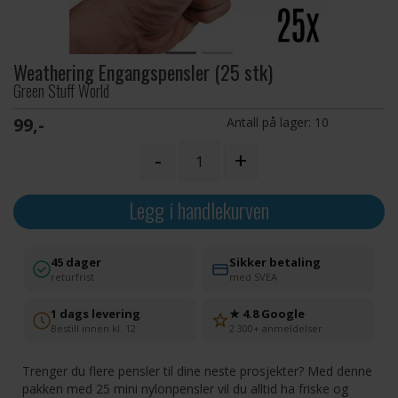
Weathering Engangspensler (25 stk)
Green Stuff World
99,-
Antall på lager:
10
-
+
Legg i handlekurven
45 dager
Sikker betaling
returfrist
med SVEA
1 dags levering
★ 4.8 Google
Bestill innen kl. 12
2 300+ anmeldelser
Trenger du flere pensler til dine neste prosjekter? Med denne
pakken med 25 mini nylonpensler vil du alltid ha friske og