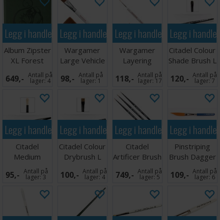
Legg i handlekurven
Legg i handlekurven
Legg i handlekurven
Legg i handle
Album Zipster
Wargamer
Wargamer
Citadel Colour
XL Forest
Large Vehicle
Layering
Shade Brush L
Green 24-
& Scenery
Brush
Antall på
Antall på
Antall på
Antall på
649,-
98,-
118,-
120,-
pocket
Brush
lager:
4
lager:
1
lager:
17
lager:
7
Legg i handlekurven
Legg i handlekurven
Legg i handlekurven
Legg i handle
Citadel
Citadel Colour
Citadel
Pinstriping
Medium
Drybrush L
Artificer Brush
Brush Dagger
Scenery Brush
Collection
Liner NY Str 2
Antall på
Antall på
Antall på
Antall på
95,-
100,-
749,-
109,-
lager:
3
lager:
4
lager:
5
lager:
6