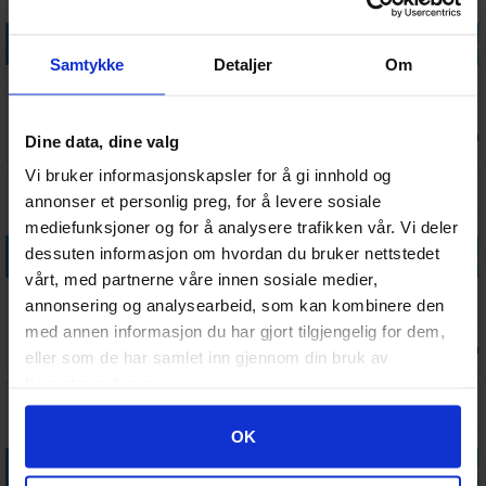
Legg i handlekurven
Legg i handlekurven
Legg i handlekurven
Legg i handle
Samtykke
Detaljer
Om
Synthetic
Miniature
Citadel Colour
Citadel
Glaze Brush
Chipping
Base Brush S
Artificer Layer
Brush Set
Brush Small
Antall på
Antall på
Antall på
Antall på
Dine data, dine valg
50,-
99,-
70,-
249,-
lager:
1
lager:
9
lager:
10
lager:
5
Vi bruker informasjonskapsler for å gi innhold og
annonser et personlig preg, for å levere sosiale
mediefunksjoner og for å analysere trafikken vår. Vi deler
Legg i handlekurven
Legg i handlekurven
Legg i handlekurven
Legg i handle
dessuten informasjon om hvordan du bruker nettstedet
vårt, med partnerne våre innen sosiale medier,
Warhammer
Artis Opus
Artis Opus
Artis Opus
annonsering og analysearbeid, som kan kombinere den
Colour
Series D
Series S Brush
Series S Brush
med annen informasjon du har gjort tilgjengelig for dem,
Drybrush L
Drybrush S
Set DELUXE
1
Ventes inn
Antall på
Antall på
Antall på
75,-
239,-
1 629,-
332,-
eller som de har samlet inn gjennom din bruk av
21.08.2026
lager:
8
lager:
9
lager:
8
tjenestene deres.
Googles retningslinjer for personvern
OK
Legg i handlekurven
Legg i handlekurven
Legg i handlekurven
Legg i handle