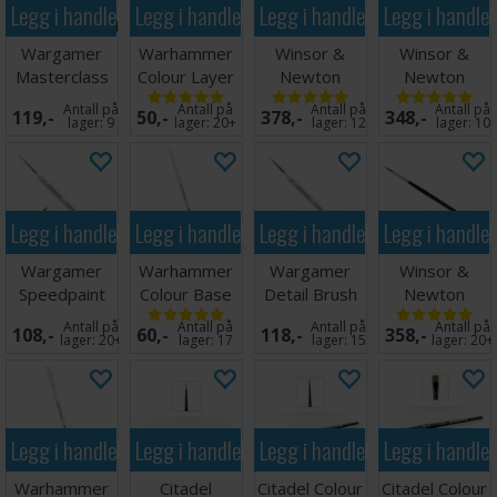
Legg i handlekurven
Legg i handlekurven
Legg i handlekurven
Legg i handle
Wargamer
Warhammer
Winsor &
Winsor &
Masterclass
Colour Layer
Newton
Newton
Brush Pensel
Brush S
Series 7
Series 7
Antall på
Antall på
Antall på
Antall på
119,-
50,-
378,-
348,-
2/0
størrelse 1
størrelse 0
lager:
9
lager:
20+
lager:
12
lager:
10
Legg i handlekurven
Legg i handlekurven
Legg i handlekurven
Legg i handle
Wargamer
Warhammer
Wargamer
Winsor &
Speedpaint
Colour Base
Detail Brush
Newton
Brush
Brush M
Series 7
Antall på
Antall på
Antall på
Antall på
108,-
60,-
118,-
358,-
størrelse 2
lager:
20+
lager:
17
lager:
15
lager:
20+
Legg i handlekurven
Legg i handlekurven
Legg i handlekurven
Legg i handle
Warhammer
Citadel
Citadel Colour
Citadel Colour