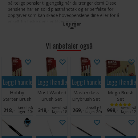
pålitelige pensler tilgjengelig når du trenger dem! Disse
penslene har en solid plasthåndtak og er perfekte for
oppgaver som kan skade hovedpenslene dine eller for å
enkelt ha friske pensler tilgjengelig.
Les mer
Mini nylonpenslene er allsidige og passer til en rekke
prosjekter. Med en håndtakslengde på omtrent 90 mm og en
Vi anbefaler også
tippelengde på omtrent 15 mm gir disse penslene deg
presisjonen du trenger for å håndtere selv de mest
utfordrende oppgavene. De er ideelle for weathering og for å
påføre små detaljer eller farge på små områder.
Disse mini nylonpenslene vil være en uvurderlig tillegg til
Legg i handlekurven
Legg i handlekurven
Legg i handlekurven
Legg i handle
penselsamlingen din, og vil gi deg ekstra fleksibilitet for å
fullføre alle dine hobbyprosjekter. Bestill i dag og opplev den
Hobby
Most Wanted
Masterclass
Mega Brush
fantastiske kvaliteten og allsidigheten til disse penslene!
Starter Brush
Brush Set
Drybrush Set
Set
Set
Antall på
Antall på
Antall på
Antall på
218,-
318,-
269,-
998,-
lager:
20+
lager:
18
lager:
20+
lager:
12