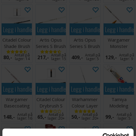
Legg i handlekurven
Legg i handlekurven
Legg i handlekurven
Legg i handle
Citadel Colour
Artis Opus
Artis Opus
Wargamer
Shade Brush
Series S Brush
Series S Brush
Monster
M
0
3
Brush
Antall på
Antall på
Antall på
Antall på
80,-
217,-
409,-
129,-
lager:
14
lager:
15
lager:
5
lager:
9
Legg i handlekurven
Legg i handlekurven
Legg i handlekurven
Legg i handle
Wargamer
Citadel Colour
Warhammer
Tamiya
Basecoating
Drybrush S
Colour Layer
Modeling
Brush
Brush M
Brush Basic
Antall på
Antall på
Antall på
Antall på
148,-
65,-
50,-
99,-
Sett 3 stk
lager:
16
lager:
20+
lager:
20+
lager:
5