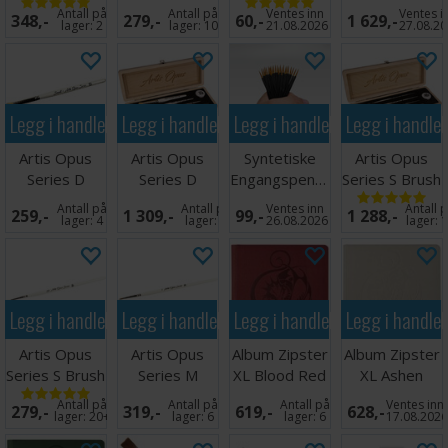
Series 7
Brush Medium
Brush M
Drybrush Set
Antall på
Antall på
Ventes inn
Ventes i
348,-
279,-
60,-
1 629,-
størrelse 000
DELUXE
lager:
2
lager:
10
21.08.2026
27.08.2
Legg i handlekurven
Legg i handlekurven
Legg i handlekurven
Legg i handle
Artis Opus
Artis Opus
Syntetiske
Artis Opus
Series D
Series D
Engangspensler
Series S Brush
Drybrush S+
Drybrush Set
(25 stk)
Set
Antall på
Antall på
Ventes inn
Antall 
259,-
1 309,-
99,-
1 288,-
lager:
4
lager:
5
26.08.2026
lager:
1
Legg i handlekurven
Legg i handlekurven
Legg i handlekurven
Legg i handle
Artis Opus
Artis Opus
Album Zipster
Album Zipster
Series S Brush
Series M
XL Blood Red
XL Ashen
00
Brush 1
24-pocket
White 24-
Antall på
Antall på
Antall på
Ventes inn
279,-
319,-
619,-
628,-
pocket
lager:
20+
lager:
6
lager:
6
17.08.202