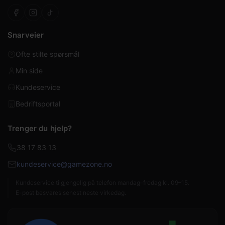
Snarveier
Ofte stilte spørsmål
Min side
Kundeservice
Bedriftsportal
Trenger du hjelp?
38 17 83 13
kundeservice@gamezone.no
Kundeservice tilgjengelig på telefon mandag–fredag kl. 09–15.
E-post besvares senest neste virkedag.