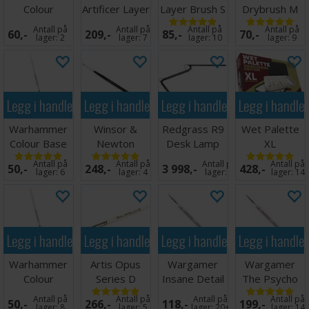
Colour
Artificer Layer
Layer Brush S
Drybrush M
Drybrush M
Brush X-Small
Antall på
Antall på
Antall på
Antall på
60,-
209,-
85,-
70,-
lager:
2
lager:
7
lager:
10
lager:
9
Legg i handlekurven
Legg i handlekurven
Legg i handlekurven
Legg i handle
Warhammer
Winsor &
Redgrass R9
Wet Palette
Colour Base
Newton
Desk Lamp
XL
Brush S
Series 7
Wargamers
Antall på
Antall på
Antall på
Antall på
50,-
248,-
3 998,-
428,-
størrelse 00
Edition
lager:
6
lager:
4
lager:
4
lager:
14
Legg i handlekurven
Legg i handlekurven
Legg i handlekurven
Legg i handle
Warhammer
Artis Opus
Wargamer
Wargamer
Colour
Series D
Insane Detail
The Psycho
Drybrush S
Drybrush M
Brush
Brush
Antall på
Antall på
Antall på
Antall på
50,-
266,-
118,-
199,-
lager:
8
lager:
5
lager:
20+
lager:
14