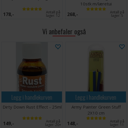
10stk m/læretui
Antall på
Antall på
178,-
268,-
lager:
12
lager:
5
Vi anbefaler også
Legg i handlekurven
Legg i handlekurven
Dirty Down Rust Effect - 25ml
Army Painter Green Stuff
2X10 cm
Antall på
Antall på
149,-
148,-
lager:
20+
lager:
11