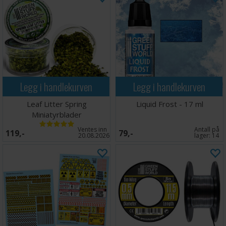
Legg i handlekurven
Legg i handlekurven
Leaf Litter Spring
Liquid Frost - 17 ml
Miniatyrblader
Ventes inn
Antall på
119,-
79,-
20.08.2026
lager:
14