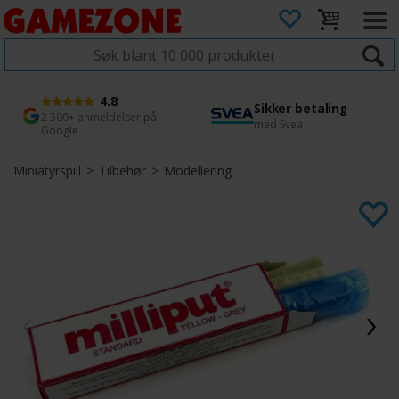
4.8
Sikker betaling
1 dags levering
45 dager returfrist
2 300+ anmeldelser på
med Svea
Bestill innen kl. 12
Enkel retur
Google
Miniatyrspill
>
Tilbehør
>
Modellering