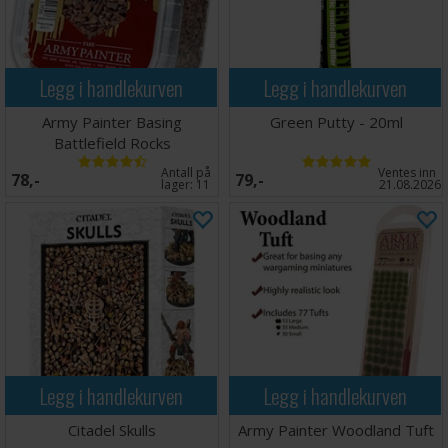
Legg i handlekurven
Legg i handlekurven
Army Painter Basing
Green Putty - 20ml
Battlefield Rocks
Antall på
Ventes inn
78,-
79,-
lager:
11
21.08.2026
Legg i handlekurven
Legg i handlekurven
Citadel Skulls
Army Painter Woodland Tuft