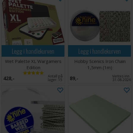
Legg i handlekurven
Legg i handlekurven
Wet Palette XL Wargamers
Hobby Scenics Iron Chain
Edition
1,5mm (1m)
Antall på
Ventes inn
428,-
89,-
lager:
15
31.08.2026