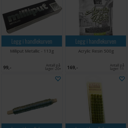
Legg i handlekurven
Legg i handlekurven
Milliput Metallic - 113g
Acrylic Resin 500g
Antall på
Antall på
99,-
169,-
lager:
20+
lager:
11