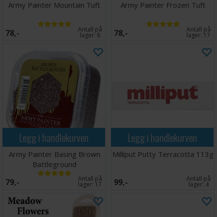
Army Painter Mountain Tuft
Army Painter Frozen Tuft
Antall på
Antall på
78,-
78,-
lager:
8
lager:
17
Legg i handlekurven
Legg i handlekurven
Army Painter Basing Brown
Milliput Putty Terracotta 113g
Battleground
Antall på
Antall på
79,-
99,-
lager:
17
lager:
4