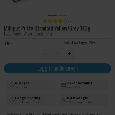
(7)
Milliput Putty Standard Yellow/Grey 113g
Legendarisk 2-part epoxy putty
79,-
Antall på lager:
20+
-
+
Legg i handlekurven
45 dager
Sikker betaling
returfrist
med SVEA
1 dags levering
★ 4.8 Google
Bestill innen kl. 12
2 300+ anmeldelser
Milliput Putty Standard (Yellow/Grey) - legendarisk epoxy