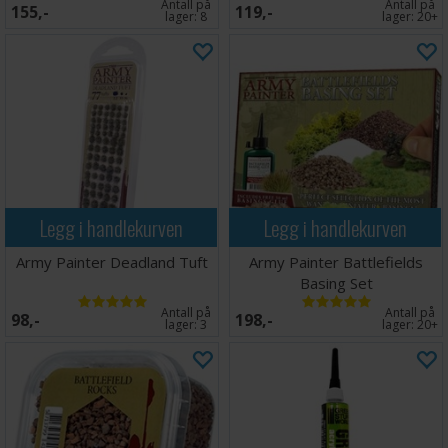
Antall på
Antall på
155,-
119,-
lager:
8
lager:
20+
Legg i handlekurven
Legg i handlekurven
Army Painter Deadland Tuft
Army Painter Battlefields
Basing Set
Antall på
Antall på
98,-
198,-
lager:
3
lager:
20+