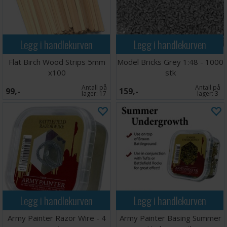
Legg i handlekurven
Legg i handlekurven
Flat Birch Wood Strips 5mm
Model Bricks Grey 1:48 - 1000
x100
stk
Antall på
Antall på
99,-
159,-
lager:
17
lager:
3
Legg i handlekurven
Legg i handlekurven
Army Painter Razor Wire - 4
Army Painter Basing Summer