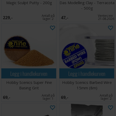
Magic Sculpt Putty - 200g
Das Modelling Clay - Terracota
- 500g
Antall på
Ventes inn
229,-
47,-
lager:
2
21.08.2026
Legg i handlekurven
Legg i handlekurven
Hobby Scenics Super Fine
Hobby Scenics Barbed Wire
Basing Grit
15mm (8m)
Antall på
Antall på
69,-
69,-
lager:
1
lager:
2