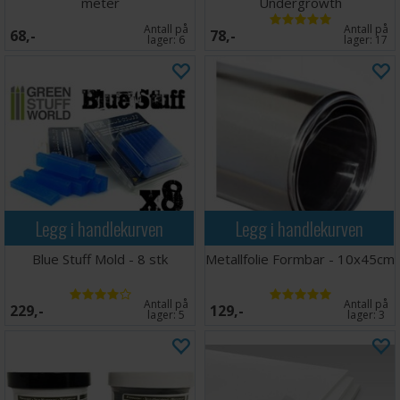
meter
Undergrowth
Antall på
Antall på
68,-
78,-
lager:
6
lager:
17
Legg i handlekurven
Legg i handlekurven
Blue Stuff Mold - 8 stk
Metallfolie Formbar - 10x45cm
Antall på
Antall på
229,-
129,-
lager:
5
lager:
3