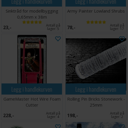
Legg i handlekurven
Legg i handlekurven
Sinktråd for modellbygging
Army Painter Lowland Shrubs
0,65mm x 38m
Antall på
Antall på
23,-
78,-
lager:
5
lager:
17
Legg i handlekurven
Legg i handlekurven
GameMaster Hot Wire Foam
Rolling Pin Bricks Stonework -
Cutter
25mm
Antall på
Antall på
228,-
198,-
lager:
4
lager:
2