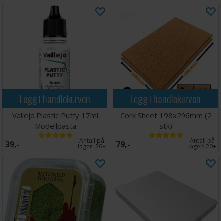
Legg i handlekurven
Legg i handlekurven
Vallejo Plastic Putty 17ml
Cork Sheet 198x296mm (2
Modellpasta
stk)
Antall på
Antall på
39,-
79,-
lager:
20+
lager:
20+