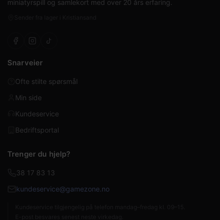
miniatyrspill og samlekort med over 20 års erfaring.
Sender fra lager i Kristiansand
Snarveier
Ofte stilte spørsmål
Min side
Kundeservice
Bedriftsportal
Trenger du hjelp?
38 17 83 13
kundeservice@gamezone.no
Kundeservice tilgjengelig på telefon mandag–fredag kl. 09–15.
E-post besvares senest neste virkedag.