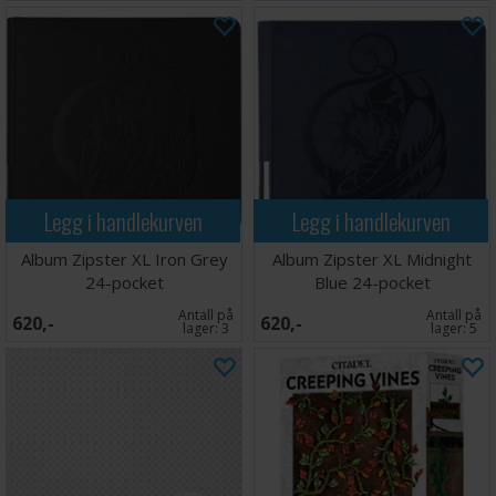
Legg i handlekurven
Legg i handlekurven
Album Zipster XL Iron Grey
Album Zipster XL Midnight
24-pocket
Blue 24-pocket
Antall på
Antall på
620,-
620,-
lager:
3
lager:
5