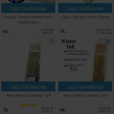
Legg i handlekurven
Legg i handlekurven
Hobby Scenics Barbed Wire
Open-Cell XPS Foam 20mm
30mm (6m)
Antall på
Ventes inn
69,-
79,-
lager:
8
21.08.2026
Legg i handlekurven
Legg i handlekurven
Army Painter Swamp Tuft
Army Painter Winter Tuft
Antall på
Antall på
78,-
98,-
lager:
5
lager:
13