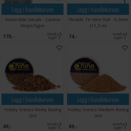
Legg i handlekurven
Legg i handlekurven
Waterslide Decals - Caution
Flexible Tin Wire Roll - 0,5mm
Strips/Signs
(11,5 m)
Antall på
Antall på
170,-
74,-
lager:
3
lager:
2
Legg i handlekurven
Legg i handlekurven
Hobby Scenics Rocky Basing
Hobby Scenics Medium Basing
Grit
Grit
Antall på
Antall på
69,-
69,-
lager:
6
lager:
3