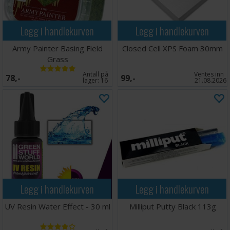
Legg i handlekurven
Legg i handlekurven
Army Painter Basing Field
Closed Cell XPS Foam 30mm
Grass
Antall på
Ventes inn
78,-
99,-
lager:
16
21.08.2026
Legg i handlekurven
Legg i handlekurven
UV Resin Water Effect - 30 ml
Milliput Putty Black 113g