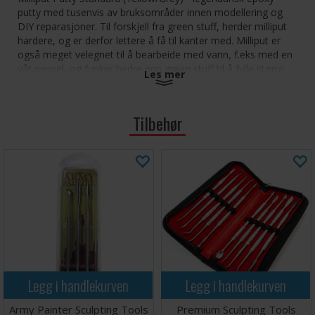
putty med tusenvis av bruksområder innen modellering og
DIY reparasjoner. Til forskjell fra green stuff, herder milliput
hardere, og er derfor lettere å få til kanter med. Milliput er
også meget velegnet til å bearbeide med vann, f.eks med en
våt pensel, og funker bedre enn green stuff til å fylle større
Les mer
sprekker.
Herder på 3-4 timer, mens varme kan senke tørketid til noen
Tilbehør
minutter. Kan drilles, pusses, sages og males i etter herding.
Kan lagres i opptil 2 år. Vi anbefaler å oppbevare Milliput i
kjølige, tørre omgivelser.
Legg i handlekurven
Legg i handlekurven
Army Painter Sculpting Tools
Premium Sculpting Tools