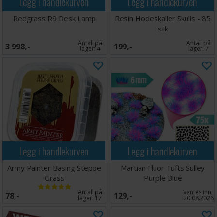
Legg i handlekurven
Legg i handlekurven
Redgrass R9 Desk Lamp
Resin Hodeskaller Skulls - 85
stk
Antall på
Antall på
3 998,-
199,-
lager:
4
lager:
7
Legg i handlekurven
Legg i handlekurven
Army Painter Basing Steppe
Martian Fluor Tufts Sulley
Grass
Purple Blue
Antall på
Ventes inn
78,-
129,-
lager:
17
20.08.2026