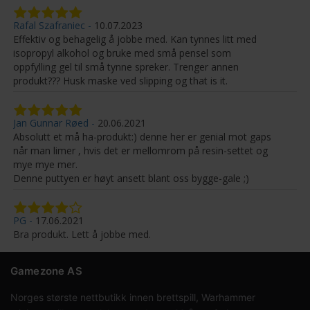
Rafal Szafraniec
10.07.2023
Effektiv og behagelig å jobbe med. Kan tynnes litt med
isopropyl alkohol og bruke med små pensel som
oppfylling gel til små tynne spreker. Trenger annen
produkt??? Husk maske ved slipping og that is it.
Jan Gunnar Røed
20.06.2021
Absolutt et må ha-produkt:) denne her er genial mot gaps
når man limer , hvis det er mellomrom på resin-settet og
mye mye mer.
Denne puttyen er høyt ansett blant oss bygge-gale ;)
PG
17.06.2021
Bra produkt. Lett å jobbe med.
Gamezone AS
Norges største nettbutikk innen brettspill, Warhammer