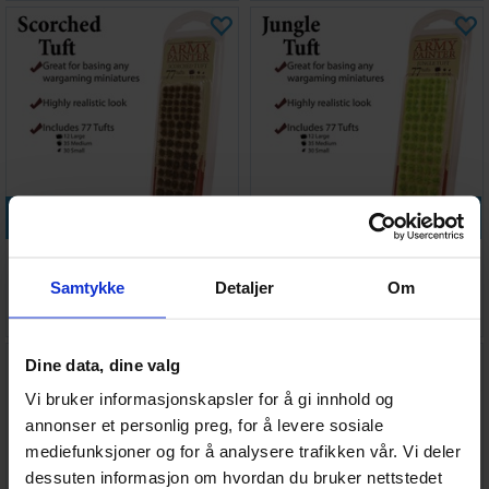
Legg i handlekurven
Legg i handlekurven
Army Painter Scorched Tuft
Army Painter Jungle Tuft
Samtykke
Detaljer
Om
Antall på
Antall på
78,-
98,-
lager:
6
lager:
13
Dine data, dine valg
Vi bruker informasjonskapsler for å gi innhold og
annonser et personlig preg, for å levere sosiale
mediefunksjoner og for å analysere trafikken vår. Vi deler
dessuten informasjon om hvordan du bruker nettstedet