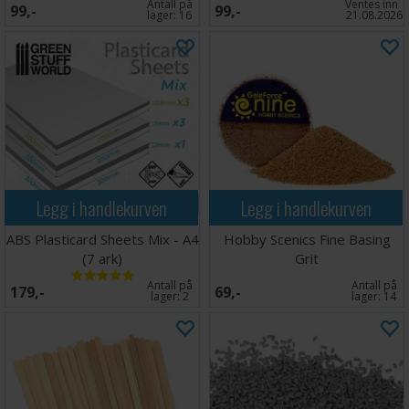
Antall på
Ventes inn
99,-
99,-
lager:
16
21.08.2026
Legg i handlekurven
Legg i handlekurven
ABS Plasticard Sheets Mix - A4
Hobby Scenics Fine Basing
(7 ark)
Grit
Antall på
Antall på
179,-
69,-
lager:
2
lager:
14