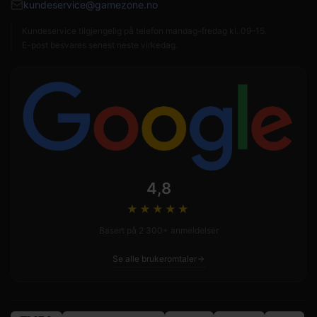
kundeservice@gamezone.no
Kundeservice tilgjengelig på telefon mandag–fredag kl. 09–15.
E-post besvares senest neste virkedag.
4,8
★★★★
★
Basert på 2 300+ anmeldelser
Se alle brukeromtaler