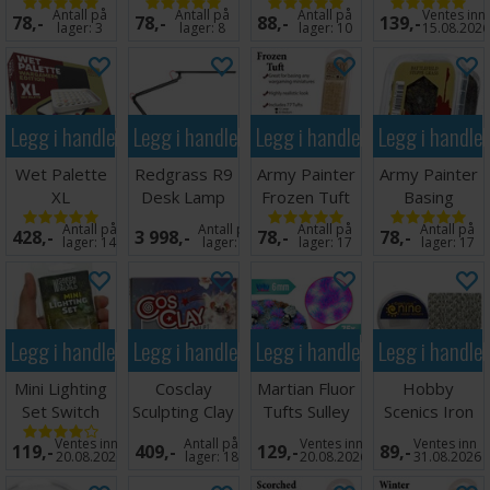
Flowers Tuft
White 113g
Antall på
Antall på
Antall på
Ventes inn
78,-
78,-
88,-
139,-
lager:
3
lager:
8
lager:
10
15.08.202
Legg i handlekurven
Legg i handlekurven
Legg i handlekurven
Legg i handle
Wet Palette
Redgrass R9
Army Painter
Army Painter
XL
Desk Lamp
Frozen Tuft
Basing
Wargamers
Steppe Grass
Antall på
Antall på
Antall på
Antall på
428,-
3 998,-
78,-
78,-
Edition
lager:
14
lager:
4
lager:
17
lager:
17
Legg i handlekurven
Legg i handlekurven
Legg i handlekurven
Legg i handle
Mini Lighting
Cosclay
Martian Fluor
Hobby
Set Switch
Sculpting Clay
Tufts Sulley
Scenics Iron
Grey Medium
Purple Blue
Chain 1,5mm
Ventes inn
Antall på
Ventes inn
Ventes inn
119,-
409,-
129,-
89,-
Firm
(1m)
20.08.2026
lager:
18
20.08.2026
31.08.2026