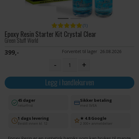
(1)
Epoxy Resin Starter Kit Crystal Clear
Green Stuff World
399,-
Forventet til lager
26.08.2026
-
+
Legg i handlekurven
45 dager
Sikker betaling
returfrist
med SVEA
1 dags levering
★ 4.8 Google
Bestill innen kl. 12
2 300+ anmeldelser
Epoxy Resin er en syntetisk harpiks som kan brukes til mange