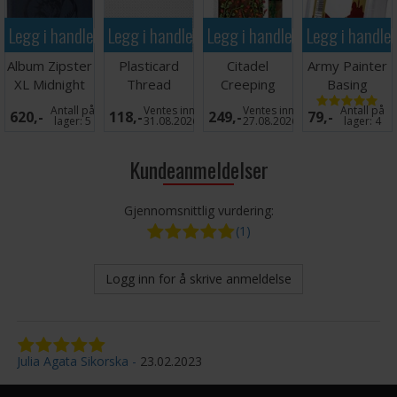
Legg i handlekurven
Legg i handlekurven
Legg i handlekurven
Legg i handle
Album Zipster
Plasticard
Citadel
Army Painter
XL Midnight
Thread
Creeping
Basing
Blue 24-
Double
Vines
Battlefield
Antall på
Ventes inn
Ventes inn
Antall på
620,-
118,-
249,-
79,-
pocket
Diamond
Snow
lager:
5
31.08.2026
27.08.2026
lager:
4
Texture
Kundeanmeldelser
Gjennomsnittlig vurdering:
(1)
Logg inn for å skrive anmeldelse
Julia Agata Sikorska
23.02.2023