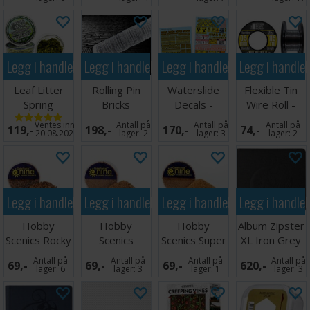
Legg i handlekurven
Legg i handlekurven
Legg i handlekurven
Legg i handle
Leaf Litter
Rolling Pin
Waterslide
Flexible Tin
Spring
Bricks
Decals -
Wire Roll -
Miniatyrblader
Stonework -
Caution
0,5mm (11,5
Ventes inn
Antall på
Antall på
Antall på
119,-
198,-
170,-
74,-
25mm
Strips/Signs
m)
20.08.2026
lager:
2
lager:
3
lager:
2
Legg i handlekurven
Legg i handlekurven
Legg i handlekurven
Legg i handle
Hobby
Hobby
Hobby
Album Zipster
Scenics Rocky
Scenics
Scenics Super
XL Iron Grey
Basing Grit
Medium
Fine Basing
24-pocket
Antall på
Antall på
Antall på
Antall på
69,-
69,-
69,-
620,-
Basing Grit
Grit
lager:
6
lager:
3
lager:
1
lager:
3