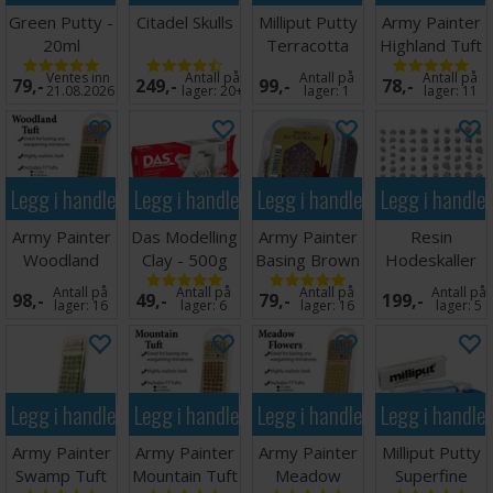
Green Putty -
Citadel Skulls
Milliput Putty
Army Painter
20ml
Terracotta
Highland Tuft
113g
Ventes inn
Antall på
Antall på
Antall på
79,-
249,-
99,-
78,-
21.08.2026
lager:
20+
lager:
1
lager:
11
Legg i handlekurven
Legg i handlekurven
Legg i handlekurven
Legg i handle
Army Painter
Das Modelling
Army Painter
Resin
Woodland
Clay - 500g
Basing Brown
Hodeskaller
Tuft
Battleground
Skulls - 85 stk
Antall på
Antall på
Antall på
Antall på
98,-
49,-
79,-
199,-
lager:
16
lager:
6
lager:
16
lager:
5
Legg i handlekurven
Legg i handlekurven
Legg i handlekurven
Legg i handle
Army Painter
Army Painter
Army Painter
Milliput Putty
Swamp Tuft
Mountain Tuft
Meadow
Superfine