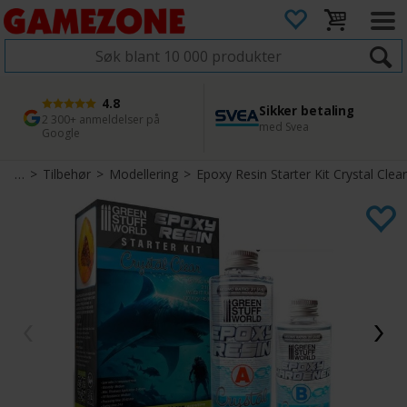
4.8
Sikker betaling
1 dags levering
45 dager returfrist
2 300+ anmeldelser på
med Svea
Bestill innen kl. 12
Enkel retur
Google
spill
>
Tilbehør
>
Modellering
>
Epoxy Resin Starter Kit Crystal Clear