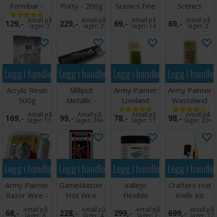
Formbar -
Putty - 200g
Scenics Fine
Scenics
10x45cm
Basing Grit
Barbed Wire
Antall på
Antall på
Antall på
Antall på
129,-
229,-
69,-
69,-
15mm (8m)
lager:
3
lager:
2
lager:
14
lager:
2
Legg i handlekurven
Legg i handlekurven
Legg i handlekurven
Legg i handle
Acrylic Resin
Milliput
Army Painter
Army Painter
500g
Metallic -
Lowland
Wasteland
113g
Shrubs
Tuft
Antall på
Antall på
Antall på
Antall på
169,-
99,-
78,-
98,-
lager:
11
lager:
20+
lager:
17
lager:
20+
Legg i handlekurven
Legg i handlekurven
Legg i handlekurven
Legg i handle
Army Painter
GameMaster
Vallejo
Crafters Hot
Razor Wire -
Hot Wire
Flexible
Knife Kit
4 meter
Foam Cutter
Modelling
Antall på
Antall på
Antall på
Antall på
68,-
228,-
299,-
699,-
Paste 500ml
lager:
6
lager:
4
lager:
7
lager:
17