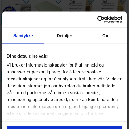
Legg i handlekurven
Legg i handlekurven
Legg i handlekurven
Legg i handle
Hobby
Open-Cell XPS
Army Painter
Army Painter
Samtykke
Detaljer
Om
Scenics
Foam 20mm
Scorched Tuft
Winter Tuft
Barbed Wire
Antall på
Ventes inn
Antall på
Antall på
69,-
79,-
78,-
98,-
30mm (6m)
lager:
8
21.08.2026
lager:
6
lager:
13
Dine data, dine valg
Vi bruker informasjonskapsler for å gi innhold og
annonser et personlig preg, for å levere sosiale
Legg i handlekurven
Legg i handlekurven
Legg i handlekurven
Legg i handle
mediefunksjoner og for å analysere trafikken vår. Vi deler
dessuten informasjon om hvordan du bruker nettstedet
Cosclay Doll
Army Painter
Sculpting Craft
Basing Cork
Sculpting Clay
Jungle Tuft
Wire (2mm)
Grit THICK -
vårt, med partnerne våre innen sosiale medier,
Warm Beige
10 meter
200ml
annonsering og analysearbeid, som kan kombinere den
Antall på
Antall på
Antall på
Ventes inn
409,-
98,-
99,-
99,-
lager:
4
lager:
13
lager:
16
21.08.2026
med annen informasjon du har gjort tilgjengelig for dem,
eller som de har samlet inn gjennom din bruk av
tjenestene deres.