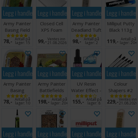
Legg i handlekurven
Legg i handlekurven
Legg i handlekurven
Legg i handle
Army Painter
Closed Cell
Army Painter
Milliput Putty
Basing Field
XPS Foam
Deadland Tuft
Black 113g
Grass
30mm
Antall på
Ventes inn
Antall på
Antall på
78,-
99,-
98,-
119,-
lager:
15
21.08.2026
lager:
2
lager:
20+
Legg i handlekurven
Legg i handlekurven
Legg i handlekurven
Legg i handle
Army Painter
Army Painter
UV Resin
Colour
Basing
Battlefields
Water Effect -
Shapers #2
Battlefield
Basing Set
30 ml
Firm - 5 stk
Antall på
Antall på
Antall på
Ventes inn
78,-
198,-
155,-
229,-
Rocks
lager:
10
lager:
20+
lager:
8
21.08.202
Legg i handlekurven
Legg i handlekurven
Legg i handlekurven
Legg i handle