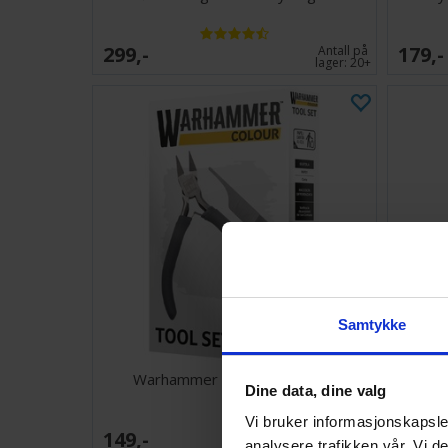
299,-
179,-
Antall på
lager:
20+
Samtykke
Warhammer Colour Tools Set
Red
Dine data, dine valg
Vi bruker informasjonskapsler
149,-
543,-
Antall på
analysere trafikken vår. Vi 
lager:
4