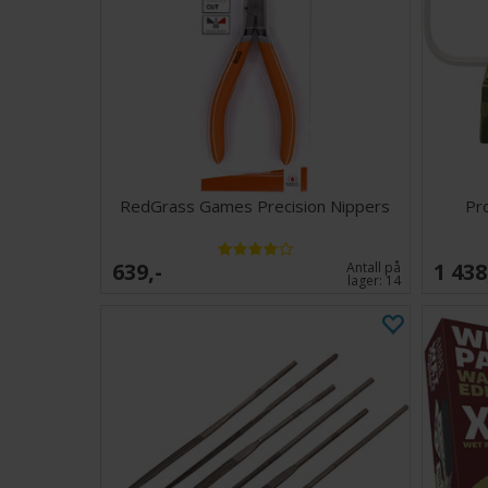
RedGrass Games Precision Nippers
Pr
639,-
1 438
Antall på
lager:
14