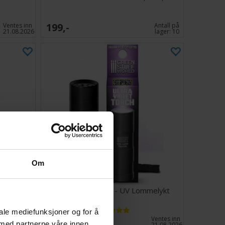
199,-
Ventes inn
Antall på
21.08.2026
lager:
10
Om
r 0,7-3 mm
Ultraviolet Torch - UV Lommelykt
iale mediefunksjoner og for å
99,-
Antall på
Ventes inn
 med partnerne våre innen
lager:
1
21.08.2026