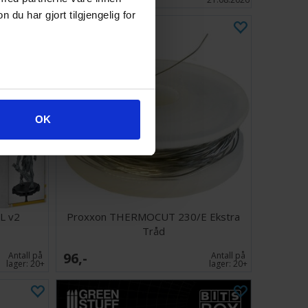
u har gjort tilgjengelig for
OK
XL v2
Proxxon THERMOCUT 230/E Ekstra
Tråd
96,-
Antall på
Antall på
lager:
20+
lager:
20+