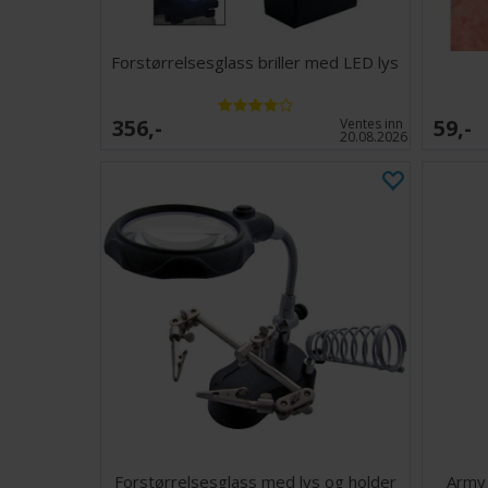
Forstørrelsesglass briller med LED lys
356,-
59,-
Ventes inn
20.08.2026
Forstørrelsesglass med lys og holder
Army 