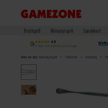
Brettspill
Miniatyrspill
Samlekort
4.8
2 300+ anmeldelser på Google
Her er du:
Miniatyrspill
>
Tilbehør
>
Verktøy
>
Mo