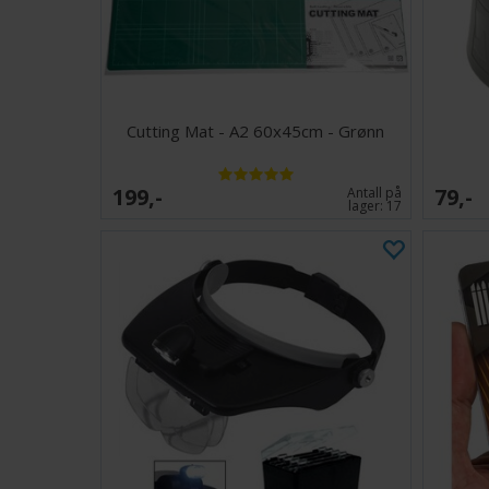
Cutting Mat - A2 60x45cm - Grønn
199,-
79,-
Antall på
lager:
17