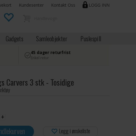
vekort
Kundesenter
Kontakt Oss
LOGG INN
Gadgets
Samleobjekter
Puslespill
45 dager returfrist
Enkel retur
s Carvers 3 stk - Tosidige
erktøy
+
ndlekurven
Legg i ønskeliste