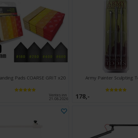
anding Pads COARSE GRIT x20
Army Painter Sculpting T
178,-
Ventes inn
21.08.2026