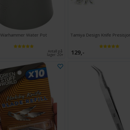
Warhammer Water Pot
Tamiya Design Knife Presisjon
129,-
Antall på
lager:
20+