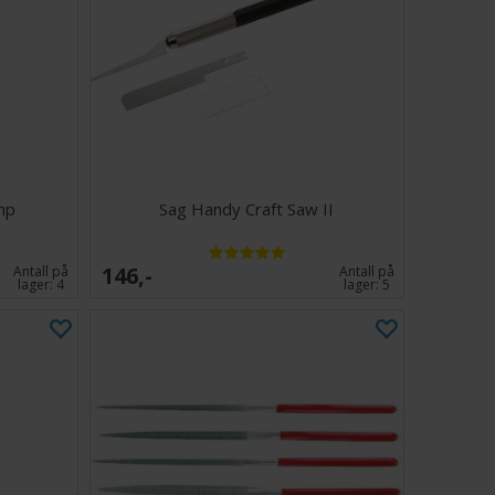
mp
Sag Handy Craft Saw II
146,-
Antall på
Antall på
lager:
4
lager:
5