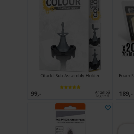
Citadel Sub Assembly Holder
Foam S
99,-
189,-
Antall på
lager:
6