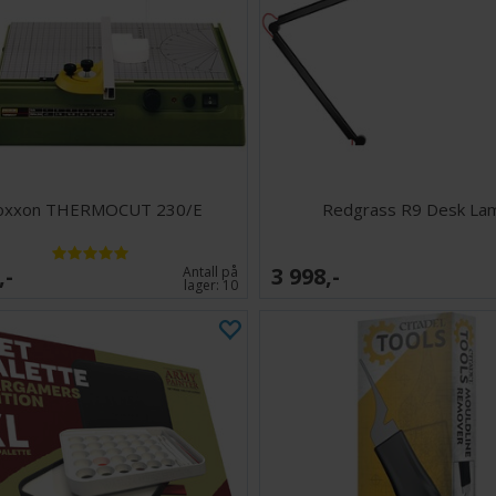
oxxon THERMOCUT 230/E
Redgrass R9 Desk La
,-
3 998,-
Antall på
lager:
10