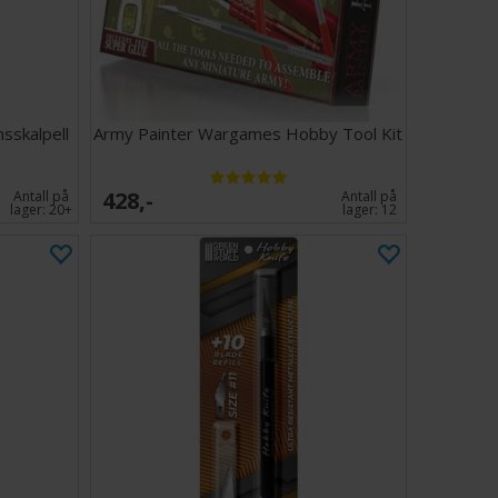
sskalpell
Army Painter Wargames Hobby Tool Kit
428,-
Antall på
Antall på
lager:
20+
lager:
12