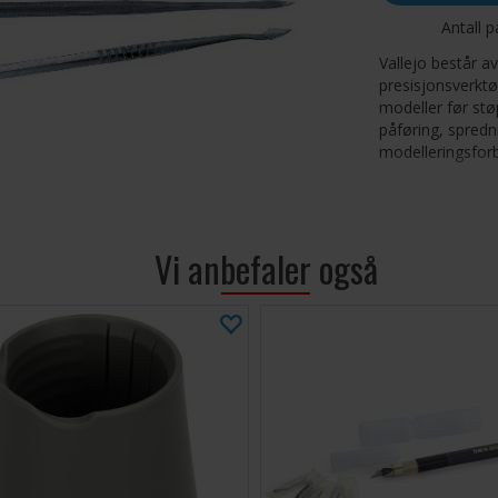
Antall p
Vallejo består av
presisjonsverktø
modeller før stø
påføring, spredn
modelleringsforbi
Vi anbefaler også