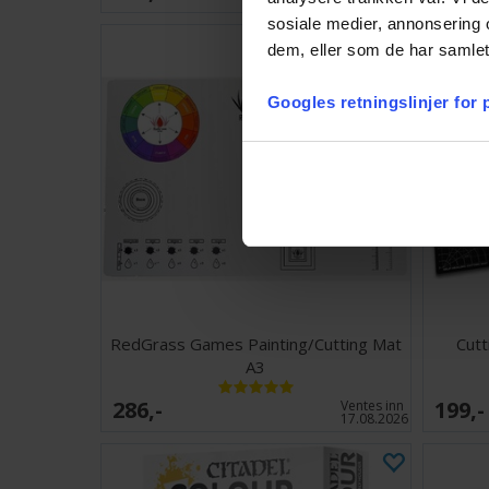
sosiale medier, annonsering 
dem, eller som de har samlet
Googles retningslinjer for
RedGrass Games Painting/Cutting Mat
Cutt
A3
286,-
199,-
Ventes inn
17.08.2026