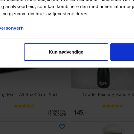
og analysearbeid, som kan kombinere den med annen informasjon d
 inn gjennom din bruk av tjenestene deres.
 personvern
Kun nødvendige
ing Mat - A3 45x32cm - Sort
Citadel Painting Handle 
145,-
Ventes inn
21.08.2026