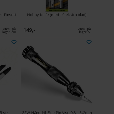
et Pinsett
Hobby Knife (med 10 ekstra blad)
149,-
Antall på
Antall på
lager:
20+
lager:
5
5 stk
GSW Hånddrill Fine Pin Vise 0,3 - 3,2mm