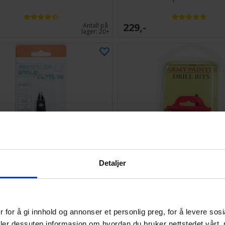
229,-
Antall på
lager:
20+
Detaljer
Grass Games Sprue Cutters
Borsett Basic Drill Set 10 bo
 for å gi innhold og annonser et personlig preg, for å levere sos
128,-
Antall på
deler dessuten informasjon om hvordan du bruker nettstedet vårt,
lager:
2