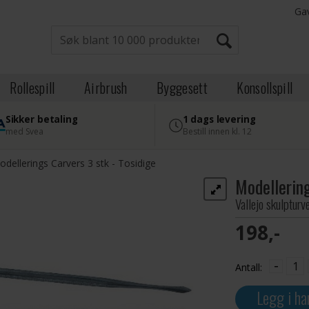
Ga
Rollespill
Airbrush
Byggesett
Konsollspill
Sikker betaling
1 dags levering
med Svea
Bestill innen kl. 12
dellerings Carvers 3 stk - Tosidige
Modellering
Vallejo skulpturv
198,-
-
Antall:
Legg i ha