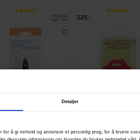
229,-
Antall på
lager:
20+
Detaljer
Grass Games Sprue Cutters
Borsett Basic Drill Set 10 bo
 for å gi innhold og annonser et personlig preg, for å levere sos
128,-
Antall på
deler dessuten informasjon om hvordan du bruker nettstedet vårt,
lager:
2