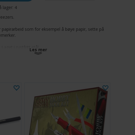
å lager:
4
eezers.
r papirarbeid som for eksempel å bøye papir, sette på
remerker.
get i rustfritt stål.
Les mer