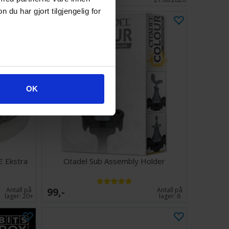
u har gjort tilgjengelig for
OK
 Ekstra
Citadel Sub Assembly Holder
99,-
Antall på
Antall på
lager:
20+
lager:
6