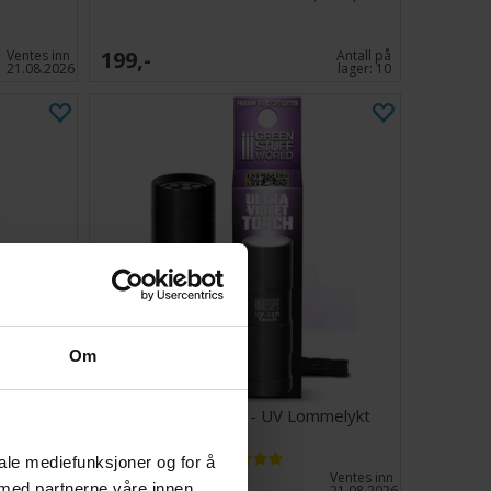
199,-
Ventes inn
Antall på
21.08.2026
lager:
10
Om
r 0,7-3 mm
Ultraviolet Torch - UV Lommelykt
iale mediefunksjoner og for å
99,-
Antall på
Ventes inn
 med partnerne våre innen
lager:
1
21.08.2026