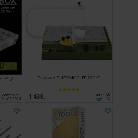
- Large
Proxxon THERMOCUT 230/E
1 438,-
Ventes inn
Antall på
21.08.2026
lager:
10