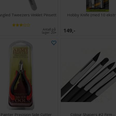
 Angled Tweezers Vinklet Pinsett
Hobby Knife (med 10 ekstr
149,-
Antall på
lager:
20+
Painter Precision Side Cutter
Colour Shapers #2 Firm - 