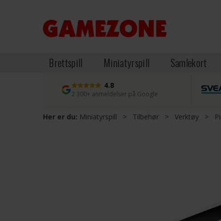
Brettspill
Miniatyrspill
Samlekort
4.8
2 300+ anmeldelser på Google
Her er du:
Miniatyrspill
>
Tilbehør
>
Verktøy
>
P