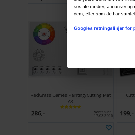
sosiale medier, annonsering 
dem, eller som de har samlet
Googles retningslinjer for
RedGrass Games Painting/Cutting Mat
Cutt
A3
286,-
199,-
Ventes inn
17.08.2026