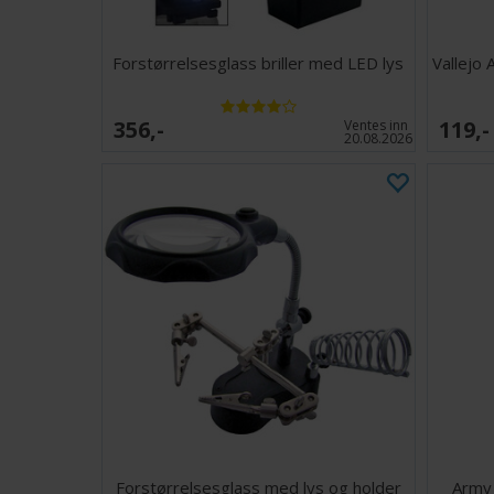
Forstørrelsesglass briller med LED lys
Vallejo
356,-
119,-
Ventes inn
20.08.2026
Forstørrelsesglass med lys og holder
Army 