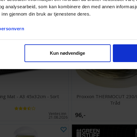
og analysearbeid, som kan kombinere den med annen informasjon d
 inn gjennom din bruk av tjenestene deres.
 personvern
Kun nødvendige
ing Mat - A3 45x32cm - Sort
Proxxon THERMOCUT 230/E
Tråd
96,-
Ventes inn
21.08.2026