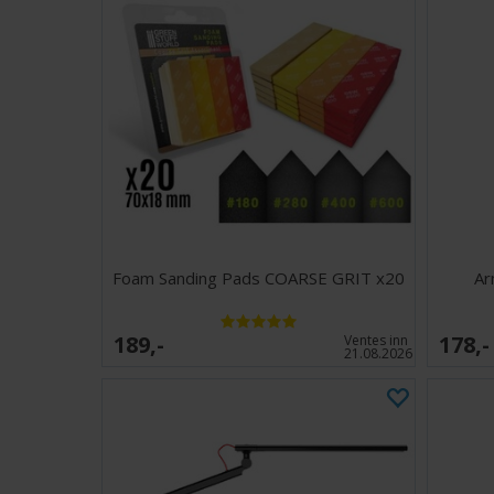
Foam Sanding Pads COARSE GRIT x20
Ar
189,-
178,-
Ventes inn
21.08.2026