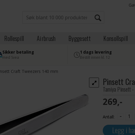
Ga
Rollespill
Airbrush
Byggesett
Konsollspill
Sikker betaling
1 dags levering
med Svea
Bestill innen kl. 12
insett Craft Tweezers 140 mm
Pinsett Cr
Tamiya Pinsett -
269,-
-
Antall:
Legg i ha