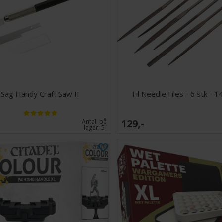
Sag Handy Craft Saw II
Fil Needle Files - 6 stk -
129,-
Antall på
lager:
5