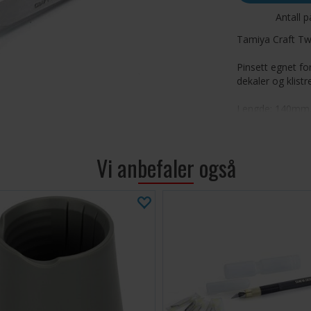
Antall p
Tamiya Craft Tw
Pinsett egnet fo
dekaler og klist
Lengde: 140mm. La
Vi anbefaler også