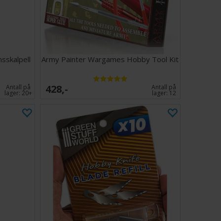
sskalpell
Army Painter Wargames Hobby Tool Kit
428,-
Antall på
Antall på
lager:
20+
lager:
12