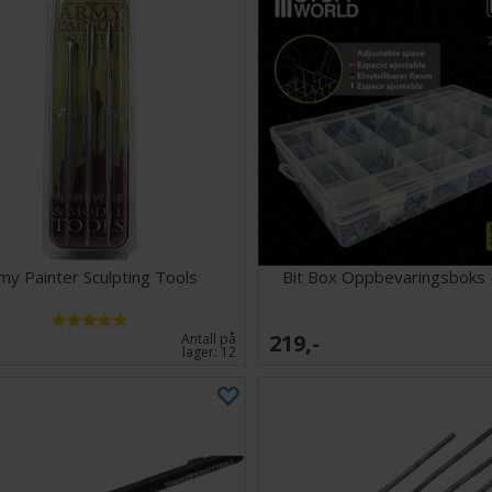
my Painter Sculpting Tools
Bit Box Oppbevaringsboks 
219,-
Antall på
lager:
12