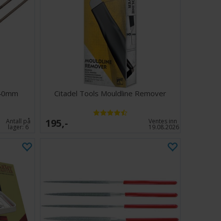
 140mm
Citadel Tools Mouldline Remover
195,-
Antall på
Ventes inn
lager:
6
19.08.2026