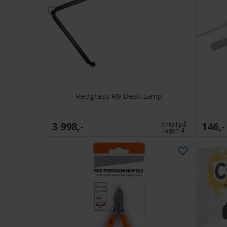
Redgrass R9 Desk Lamp
3 998,-
146,-
Antall på
lager:
4