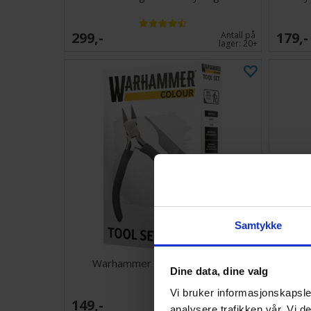
299,-
179,-
Antall på
lager:
20+
Samtykke
Warhammer Colour Tools Set
Red
Dine data, dine valg
Vi bruker informasjonskapsler
149,-
543,-
Antall på
analysere trafikken vår. Vi 
lager:
4