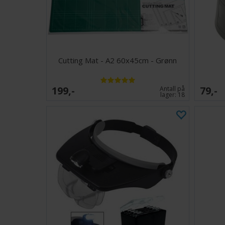
Cutting Mat - A2 60x45cm - Grønn
199,-
79,-
Antall på
lager:
18