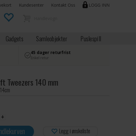
vekort
Kundesenter
Kontakt Oss
LOGG INN
Gadgets
Samleobjekter
Puslespill
45 dager returfrist
Enkel retur
aft Tweezers 140 mm
 14cm
+
ndlekurven
Legg i ønskeliste